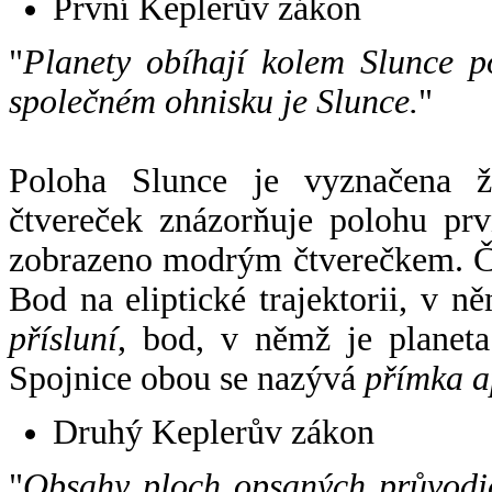
První Keplerův zákon
"
Planety obíhají kolem Slunce p
společném ohnisku je Slunce.
"
Poloha Slunce je vyznačena 
čtvereček znázorňuje polohu pr
zobrazeno modrým čtverečkem. Če
Bod na eliptické trajektorii, v n
přísluní
, bod, v němž je planet
Spojnice obou se nazývá
přímka a
Druhý Keplerův zákon
"
Obsahy ploch opsaných průvodič