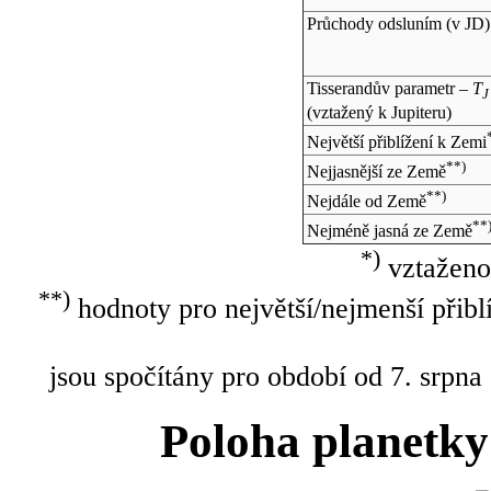
Průchody odsluním (v
JD
)
Tisserandův parametr –
T
J
(vztažený k Jupiteru)
Největší přiblížení k Zemi
**)
Nejjasnější ze Země
**)
Nejdále od Země
**
Nejméně jasná ze Země
*)
vztaženo
**)
hodnoty pro největší/nejmenší přibl
jsou spočítány pro období od 7. srpna
Poloha planetky