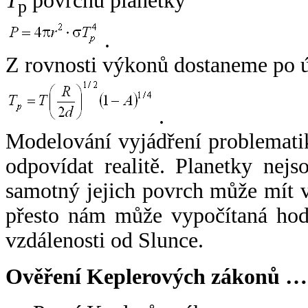
T
povrchu planetky
p
.
Z rovnosti výkonů dostaneme po 
.
Modelování vyjádření problemati
odpovídat realitě. Planetky nejso
samotný jejich povrch může mít v
přesto nám může vypočítaná hodn
vzdálenosti od Slunce.
Ověření Keplerových zákonů …