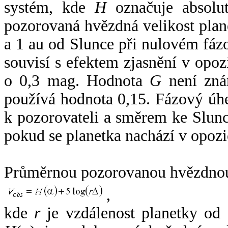
systém, kde
H
označuje absolut
pozorovaná hvězdná velikost plan
a 1 au od Slunce při nulovém fá
souvisí s efektem zjasnění v opoz
o 0,3 mag. Hodnota
G
není zná
používá hodnota 0,15. Fázový úh
k pozorovateli a směrem ke Slunc
pokud se planetka nachází v opozi
Průměrnou pozorovanou hvězdnou 
,
kde
r
je vzdálenost planetky od