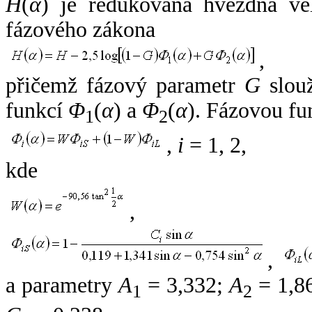
H
(
α
) je redukovaná hvězdná vel
fázového zákona
,
přičemž fázový parametr
G
slouž
funkcí
Φ
(
α
) a
Φ
(
α
). Fázovou fu
1
2
,
i
= 1, 2,
kde
,
,
a parametry
A
= 3,332;
A
= 1,8
1
2