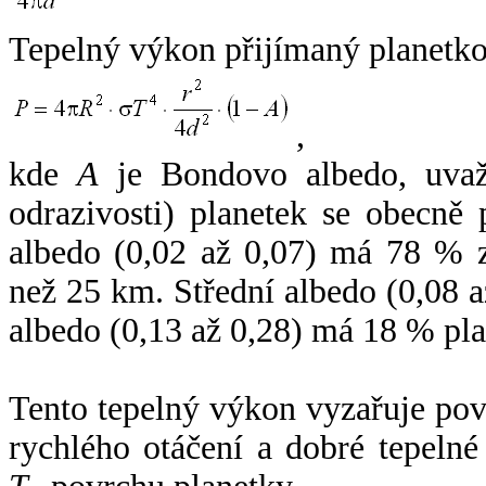
Tepelný výkon přijímaný planetko
,
kde
A
je Bondovo albedo, uvaž
odrazivosti) planetek se obecně
albedo (0,02 až 0,07) má 78 % z
než 25 km. Střední albedo (0,08 
albedo (0,13 až 0,28) má 18 % pla
Tento tepelný výkon vyzařuje po
rychlého otáčení a dobré tepelné