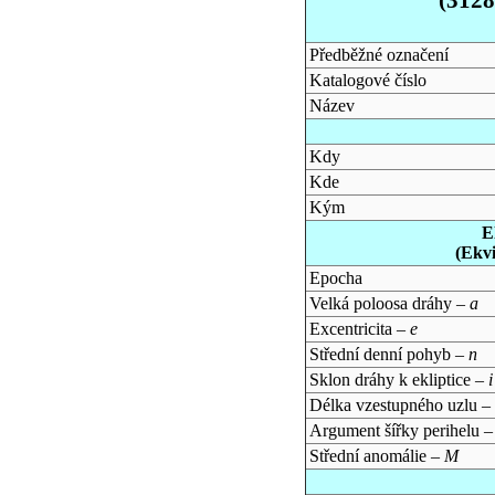
Předběžné označení
Katalogové číslo
Název
Kdy
Kde
Kým
E
(Ekv
Epocha
Velká poloosa dráhy –
a
Excentricita –
e
Střední denní pohyb –
n
Sklon dráhy k ekliptice –
i
Délka vzestupného uzlu –
Argument šířky perihelu 
Střední anomálie –
M