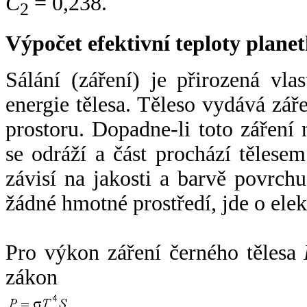
C
= 0,238.
2
Výpočet efektivní teploty plan
Sálání (záření) je přirozená vla
energie tělesa. Těleso vydává zá
prostoru. Dopadne-li toto záření n
se odráží a část prochází tělesem
závisí na jakosti a barvě povrch
žádné hmotné prostředí, jde o ele
Pro výkon záření černého tělesa
zákon