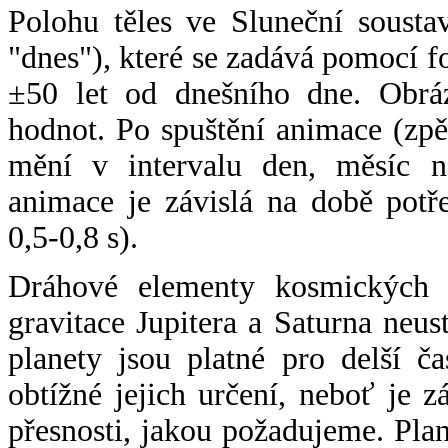
Polohu těles ve Sluneční sousta
"dnes"), které se zadává pomocí 
±50 let od dnešního dne. Obráz
hodnot. Po spuštění animace (zpě
mění v intervalu den, měsíc ne
animace je závislá na době potř
0,5-0,8 s).
Dráhové elementy kosmických t
gravitace Jupitera a Saturna neu
planety jsou platné pro delší č
obtížné jejich určení, neboť je 
přesnosti, jakou požadujeme. Pla