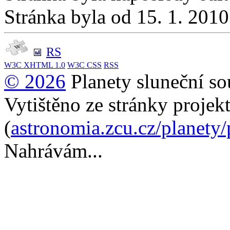
Stránka byla od 15. 1. 201
RS
W3C
XHTML 1.0
W3C
CSS
RSS
© 2026
Planety sluneční so
Vytištěno ze stránky projek
(
astronomia.zcu.cz/planety
Nahrávám...