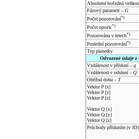
Absolutní hvězdná velikos
Fázový parametr –
G
*)
Počet pozorování
*)
Počet opozic
*)
Pozorována v letech
*)
Poslední pozorování
Typ planetky
Odvozené údaje z 
Vzdálenost v přísluní –
q
Vzdálenost v odsluní –
Q
Oběžná doba –
T
Vektor P [x]
Vektor P [y]
Vektor P [z]
Vektor Q [x]
Vektor Q [y]
Vektor Q [z]
Průchody přísluním (v
JD
)