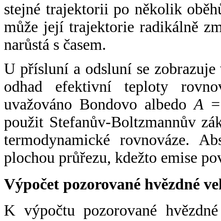
stejné trajektorii po několik oběh
může její trajektorie radikálně zm
narůstá s časem.
U přísluní a odsluní se zobrazuje
odhad efektivní teploty rovno
uvažováno Bondovo albedo
A
= 
použit Stefanův-Boltzmannův zák
termodynamické rovnováze. Abs
plochou průřezu, kdežto emise po
Výpočet pozorované hvězdné ve
K výpočtu pozorované hvězdné v