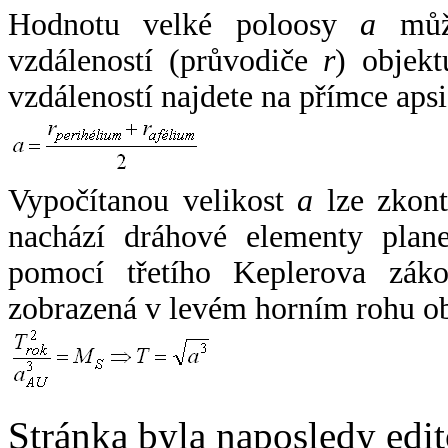
Hodnotu velké poloosy
a
může
vzdáleností (průvodiče
r
) objekt
vzdáleností najdete na přímce apsi
Vypočítanou velikost
a
lze zkont
nachází dráhové elementy plane
pomocí třetího Keplerova zák
zobrazená v levém horním rohu o
Stránka byla naposledy edi