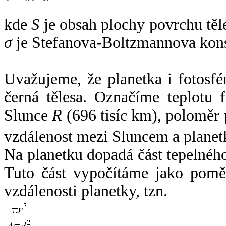
kde
S
je obsah plochy povrchu těl
σ
je Stefanova-Boltzmannova kons
Uvažujeme, že planetka i fotosfér
černá tělesa. Označíme teplotu 
Slunce
R
(696 tisíc km), poloměr
vzdálenost mezi Sluncem a plane
Na planetku dopadá část tepelnéh
Tuto část vypočítáme jako pomě
vzdálenosti planetky, tzn.