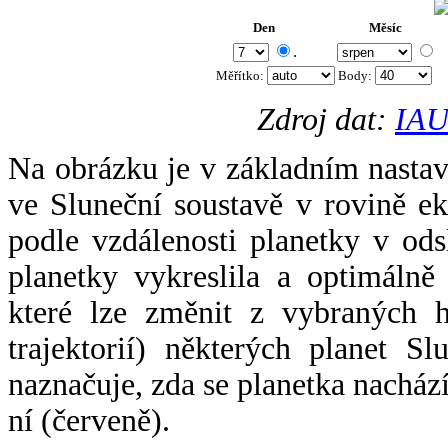
Den
Měsíc
.
Měřítko:
Body
:
Zdroj dat:
IAU
Na obrázku je v základním nastav
ve Sluneční soustavě v rovině ek
podle vzdálenosti planetky v odsl
planetky vykreslila a optimálně
které lze změnit z vybraných h
trajektorií) některých planet Sl
naznačuje, zda se planetka nacház
ní (červeně).