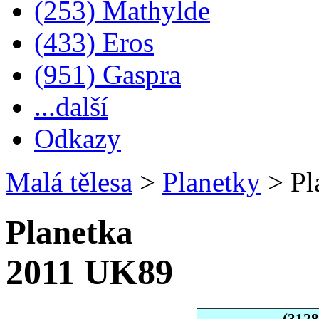
(253) Mathylde
(433) Eros
(951) Gaspra
...další
Odkazy
Malá tělesa
>
Planetky
>
Pl
Planetka
2011 UK89
(312