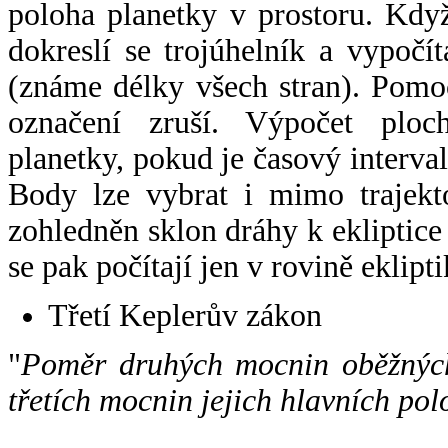
poloha planetky v prostoru. Kdy
dokreslí se trojúhelník a vypoč
(známe délky všech stran). Pomo
označení zruší. Výpočet ploch
planetky, pokud je časový interval
Body lze vybrat i mimo trajekto
zohledněn sklon dráhy k ekliptice
se pak počítají jen v rovině eklipti
Třetí Keplerův zákon
"
Poměr druhých mocnin oběžných
třetích mocnin jejich hlavních pol