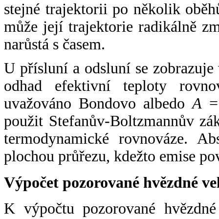
stejné trajektorii po několik oběh
může její trajektorie radikálně zm
narůstá s časem.
U přísluní a odsluní se zobrazuje
odhad efektivní teploty rovno
uvažováno Bondovo albedo
A
= 
použit Stefanův-Boltzmannův zák
termodynamické rovnováze. Abs
plochou průřezu, kdežto emise po
Výpočet pozorované hvězdné ve
K výpočtu pozorované hvězdné v