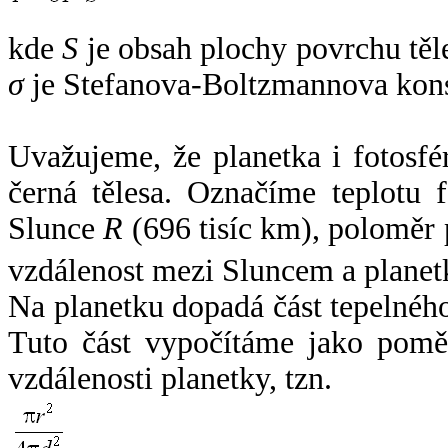
kde
S
je obsah plochy povrchu těl
σ
je Stefanova-Boltzmannova kons
Uvažujeme, že planetka i fotosfér
černá tělesa. Označíme teplotu 
Slunce
R
(696 tisíc km), poloměr
vzdálenost mezi Sluncem a plane
Na planetku dopadá část tepelnéh
Tuto část vypočítáme jako pomě
vzdálenosti planetky, tzn.