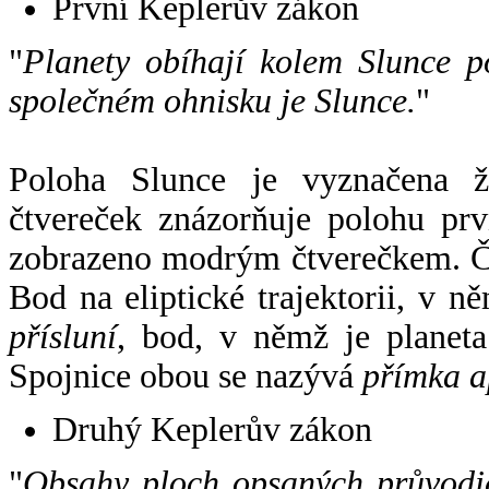
První Keplerův zákon
"
Planety obíhají kolem Slunce p
společném ohnisku je Slunce.
"
Poloha Slunce je vyznačena 
čtvereček znázorňuje polohu pr
zobrazeno modrým čtverečkem. Če
Bod na eliptické trajektorii, v n
přísluní
, bod, v němž je planet
Spojnice obou se nazývá
přímka a
Druhý Keplerův zákon
"
Obsahy ploch opsaných průvodič