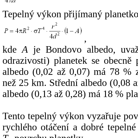
Tepelný výkon přijímaný planetko
,
kde
A
je Bondovo albedo, uvaž
odrazivosti) planetek se obecně
albedo (0,02 až 0,07) má 78 % z
než 25 km. Střední albedo (0,08 
albedo (0,13 až 0,28) má 18 % pla
Tento tepelný výkon vyzařuje po
rychlého otáčení a dobré tepelné