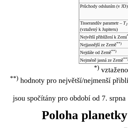
Průchody odsluním (v
JD
)
Tisserandův parametr –
T
J
(vztažený k Jupiteru)
Největší přiblížení k Zemi
**)
Nejjasnější ze Země
**)
Nejdále od Země
**
Nejméně jasná ze Země
*)
vztaženo
**)
hodnoty pro největší/nejmenší přibl
jsou spočítány pro období od 7. srpna
Poloha planetky