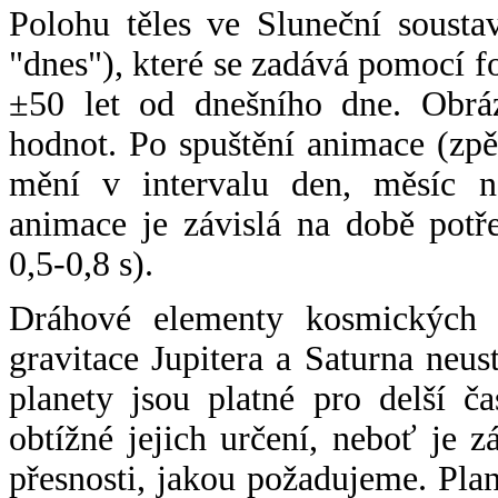
Polohu těles ve Sluneční sousta
"dnes"), které se zadává pomocí 
±50 let od dnešního dne. Obráz
hodnot. Po spuštění animace (zpě
mění v intervalu den, měsíc ne
animace je závislá na době potř
0,5-0,8 s).
Dráhové elementy kosmických t
gravitace Jupitera a Saturna neu
planety jsou platné pro delší č
obtížné jejich určení, neboť je 
přesnosti, jakou požadujeme. Pla