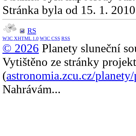
Stránka byla od 15. 1. 201
RS
W3C
XHTML 1.0
W3C
CSS
RSS
© 2026
Planety sluneční so
Vytištěno ze stránky projek
(
astronomia.zcu.cz/planety
Nahrávám...