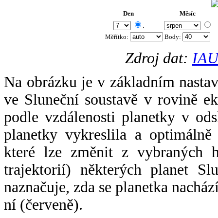
Den
Měsíc
.
Měřítko:
Body
:
Zdroj dat:
IAU
Na obrázku je v základním nastav
ve Sluneční soustavě v rovině ek
podle vzdálenosti planetky v odsl
planetky vykreslila a optimálně
které lze změnit z vybraných h
trajektorií) některých planet Sl
naznačuje, zda se planetka nacház
ní (červeně).