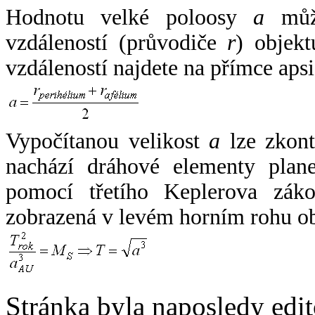
Hodnotu velké poloosy
a
může
vzdáleností (průvodiče
r
) objekt
vzdáleností najdete na přímce apsi
Vypočítanou velikost
a
lze zkont
nachází dráhové elementy plane
pomocí třetího Keplerova zák
zobrazená v levém horním rohu o
Stránka byla naposledy edi