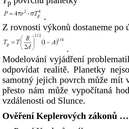
T
povrchu planetky
p
.
Z rovnosti výkonů dostaneme po 
.
Modelování vyjádření problemati
odpovídat realitě. Planetky nejso
samotný jejich povrch může mít v
přesto nám může vypočítaná hodn
vzdálenosti od Slunce.
Ověření Keplerových zákonů …