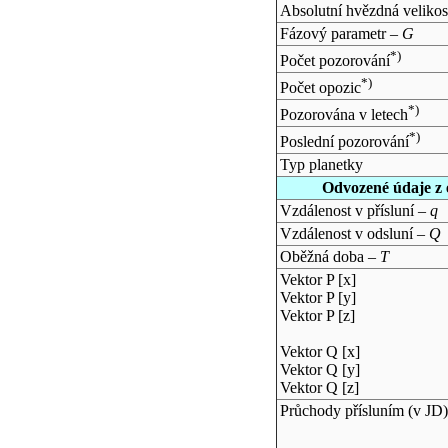
Absolutní hvězdná velikos
Fázový parametr –
G
*)
Počet pozorování
*)
Počet opozic
*)
Pozorována v letech
*)
Poslední pozorování
Typ planetky
Odvozené údaje z 
Vzdálenost v přísluní –
q
Vzdálenost v odsluní –
Q
Oběžná doba –
T
Vektor P [x]
Vektor P [y]
Vektor P [z]
Vektor Q [x]
Vektor Q [y]
Vektor Q [z]
Průchody přísluním (v
JD
)