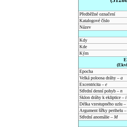
Předběžné označení
Katalogové číslo
Název
Kdy
Kde
Kým
E
(Ekv
Epocha
Velká poloosa dráhy –
a
Excentricita –
e
Střední denní pohyb –
n
Sklon dráhy k ekliptice –
i
Délka vzestupného uzlu –
Argument šířky perihelu 
Střední anomálie –
M