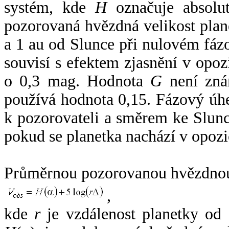
systém, kde
H
označuje absolut
pozorovaná hvězdná velikost plan
a 1 au od Slunce při nulovém fá
souvisí s efektem zjasnění v opoz
o 0,3 mag. Hodnota
G
není zná
používá hodnota 0,15. Fázový úh
k pozorovateli a směrem ke Slunc
pokud se planetka nachází v opozi
Průměrnou pozorovanou hvězdnou 
,
kde
r
je vzdálenost planetky od