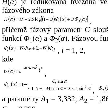
H
(
α
) je redukovaná hvězdná vel
fázového zákona
,
přičemž fázový parametr
G
slouž
funkcí
Φ
(
α
) a
Φ
(
α
). Fázovou fu
1
2
,
i
= 1, 2,
kde
,
,
a parametry
A
= 3,332;
A
= 1,8
1
2