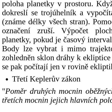
poloha planetky v prostoru. Kdy
dokreslí se trojúhelník a vypoč
(známe délky všech stran). Pomo
označení zruší. Výpočet ploch
planetky, pokud je časový interval
Body lze vybrat i mimo trajekto
zohledněn sklon dráhy k ekliptice
se pak počítají jen v rovině eklipti
Třetí Keplerův zákon
"
Poměr druhých mocnin oběžných
třetích mocnin jejich hlavních pol