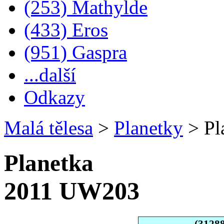
(253) Mathylde
(433) Eros
(951) Gaspra
...další
Odkazy
Malá tělesa
>
Planetky
>
Pl
Planetka
2011 UW203
(3128