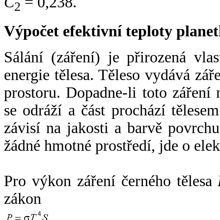
C
= 0,238.
2
Výpočet efektivní teploty plan
Sálání (záření) je přirozená vla
energie tělesa. Těleso vydává zá
prostoru. Dopadne-li toto záření n
se odráží a část prochází tělesem
závisí na jakosti a barvě povrch
žádné hmotné prostředí, jde o ele
Pro výkon záření černého tělesa
zákon