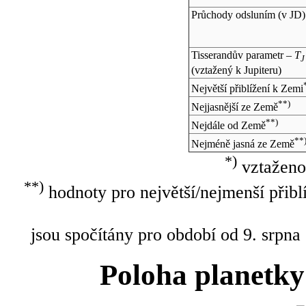
Průchody odsluním (v
JD
)
Tisserandův parametr –
T
J
(vztažený k Jupiteru)
Největší přiblížení k Zemi
**)
Nejjasnější ze Země
**)
Nejdále od Země
**
Nejméně jasná ze Země
*)
vztaženo
**)
hodnoty pro největší/nejmenší přibl
jsou spočítány pro období od 9. srpna
Poloha planetky