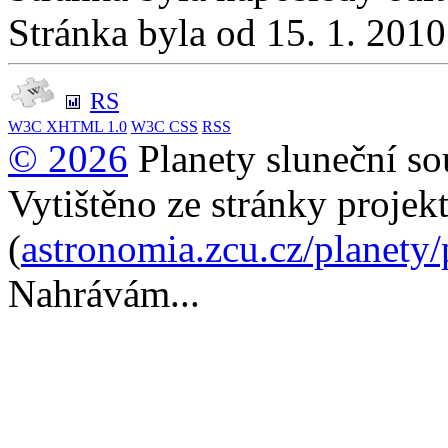
Stránka byla od 15. 1. 201
RS
W3C
XHTML 1.0
W3C
CSS
RSS
© 2026
Planety sluneční so
Vytištěno ze stránky projek
(
astronomia.zcu.cz/planety
Nahrávám...