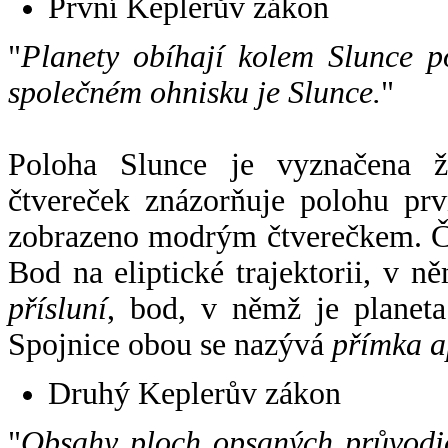
První Keplerův zákon
"
Planety obíhají kolem Slunce p
společném ohnisku je Slunce.
"
Poloha Slunce je vyznačena 
čtvereček znázorňuje polohu pr
zobrazeno modrým čtverečkem. Če
Bod na eliptické trajektorii, v n
přísluní
, bod, v němž je planet
Spojnice obou se nazývá
přímka a
Druhý Keplerův zákon
"
Obsahy ploch opsaných průvodič