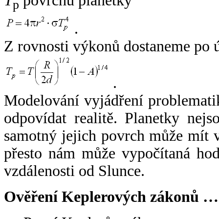
T
povrchu planetky
p
.
Z rovnosti výkonů dostaneme po 
.
Modelování vyjádření problemati
odpovídat realitě. Planetky nejso
samotný jejich povrch může mít v
přesto nám může vypočítaná hodn
vzdálenosti od Slunce.
Ověření Keplerových zákonů …