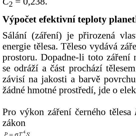
C
= 0,238.
2
Výpočet efektivní teploty plan
Sálání (záření) je přirozená vla
energie tělesa. Těleso vydává zá
prostoru. Dopadne-li toto záření n
se odráží a část prochází tělesem
závisí na jakosti a barvě povrch
žádné hmotné prostředí, jde o ele
Pro výkon záření černého tělesa
zákon