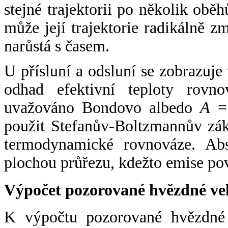
stejné trajektorii po několik oběh
může její trajektorie radikálně zm
narůstá s časem.
U přísluní a odsluní se zobrazuje
odhad efektivní teploty rovno
uvažováno Bondovo albedo
A
= 
použit Stefanův-Boltzmannův zák
termodynamické rovnováze. Abs
plochou průřezu, kdežto emise po
Výpočet pozorované hvězdné ve
K výpočtu pozorované hvězdné v