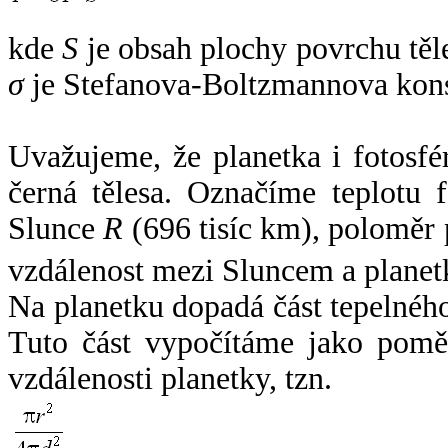
kde
S
je obsah plochy povrchu těl
σ
je Stefanova-Boltzmannova kons
Uvažujeme, že planetka i fotosfér
černá tělesa. Označíme teplotu 
Slunce
R
(696 tisíc km), poloměr
vzdálenost mezi Sluncem a plane
Na planetku dopadá část tepelnéh
Tuto část vypočítáme jako pomě
vzdálenosti planetky, tzn.