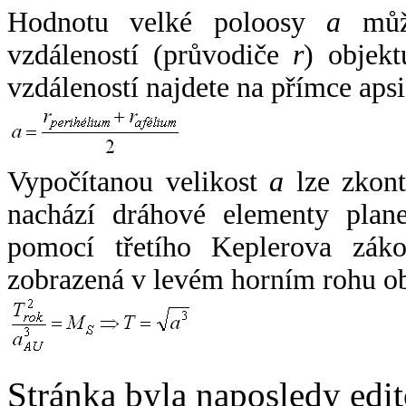
Hodnotu velké poloosy
a
může
vzdáleností (průvodiče
r
) objekt
vzdáleností najdete na přímce apsi
Vypočítanou velikost
a
lze zkont
nachází dráhové elementy plane
pomocí třetího Keplerova zák
zobrazená v levém horním rohu o
Stránka byla naposledy edi