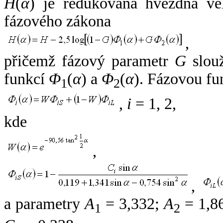
H
(
α
) je redukovaná hvězdná vel
fázového zákona
,
přičemž fázový parametr
G
slouž
funkcí
Φ
(
α
) a
Φ
(
α
). Fázovou fu
1
2
,
i
= 1, 2,
kde
,
,
a parametry
A
= 3,332;
A
= 1,8
1
2