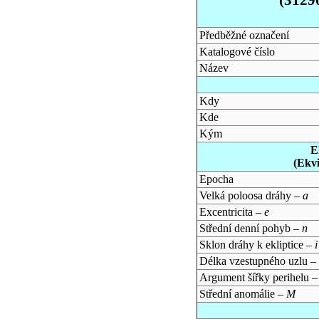
Předběžné označení
Katalogové číslo
Název
Kdy
Kde
Kým
E
(Ekv
Epocha
Velká poloosa dráhy –
a
Excentricita –
e
Střední denní pohyb –
n
Sklon dráhy k ekliptice –
i
Délka vzestupného uzlu –
Argument šířky perihelu 
Střední anomálie –
M