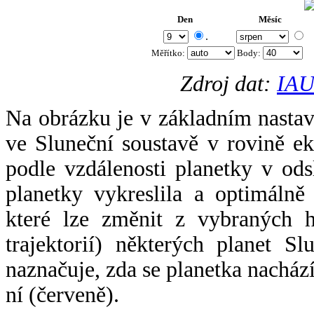
Den
Měsíc
.
Měřítko:
Body
:
Zdroj dat:
IAU
Na obrázku je v základním nastav
ve Sluneční soustavě v rovině ek
podle vzdálenosti planetky v odsl
planetky vykreslila a optimálně
které lze změnit z vybraných h
trajektorií) některých planet Sl
naznačuje, zda se planetka nacház
ní (červeně).