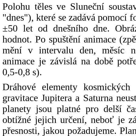
Polohu těles ve Sluneční sousta
"dnes"), které se zadává pomocí 
±50 let od dnešního dne. Obráz
hodnot. Po spuštění animace (zpě
mění v intervalu den, měsíc ne
animace je závislá na době potř
0,5-0,8 s).
Dráhové elementy kosmických t
gravitace Jupitera a Saturna neu
planety jsou platné pro delší č
obtížné jejich určení, neboť je 
přesnosti, jakou požadujeme. Pla