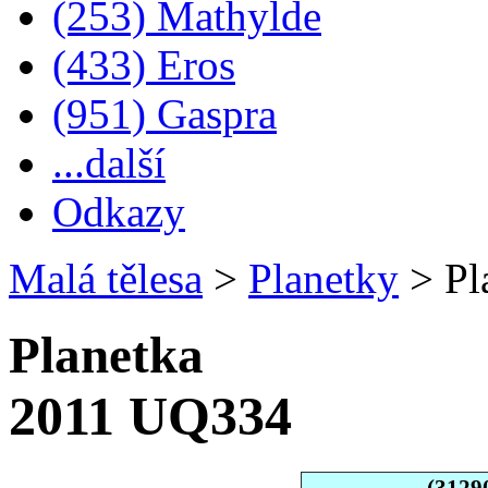
(253) Mathylde
(433) Eros
(951) Gaspra
...další
Odkazy
Malá tělesa
>
Planetky
>
Pl
Planetka
2011 UQ334
(3129