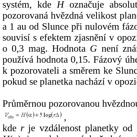
systém, kde
H
označuje absolut
pozorovaná hvězdná velikost plan
a 1 au od Slunce při nulovém fá
souvisí s efektem zjasnění v opoz
o 0,3 mag. Hodnota
G
není zná
používá hodnota 0,15. Fázový úh
k pozorovateli a směrem ke Slunc
pokud se planetka nachází v opozi
Průměrnou pozorovanou hvězdnou 
,
kde
r
je vzdálenost planetky od