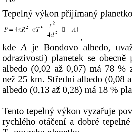
Tepelný výkon přijímaný planetko
,
kde
A
je Bondovo albedo, uvaž
odrazivosti) planetek se obecně
albedo (0,02 až 0,07) má 78 % z
než 25 km. Střední albedo (0,08 
albedo (0,13 až 0,28) má 18 % pla
Tento tepelný výkon vyzařuje po
rychlého otáčení a dobré tepelné