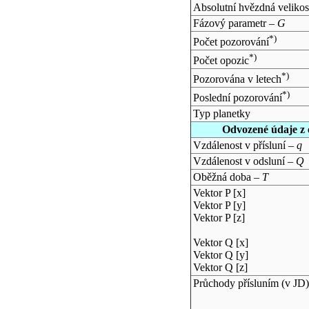
Absolutní hvězdná velikos
Fázový parametr –
G
*)
Počet pozorování
*)
Počet opozic
*)
Pozorována v letech
*)
Poslední pozorování
Typ planetky
Odvozené údaje z 
Vzdálenost v přísluní –
q
Vzdálenost v odsluní –
Q
Oběžná doba –
T
Vektor P [x]
Vektor P [y]
Vektor P [z]
Vektor Q [x]
Vektor Q [y]
Vektor Q [z]
Průchody přísluním (v
JD
)