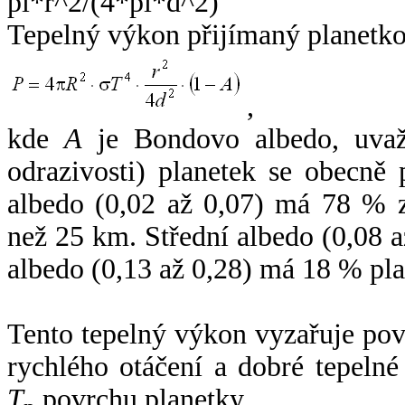
Tepelný výkon přijímaný planetko
,
kde
A
je Bondovo albedo, uvaž
odrazivosti) planetek se obecně
albedo (0,02 až 0,07) má 78 % z
než 25 km. Střední albedo (0,08 
albedo (0,13 až 0,28) má 18 % pla
Tento tepelný výkon vyzařuje po
rychlého otáčení a dobré tepelné
T
povrchu planetky