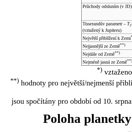
Průchody odsluním (v
JD
)
Tisserandův parametr –
T
J
(vztažený k Jupiteru)
Největší přiblížení k Zemi
**)
Nejjasnější ze Země
**)
Nejdále od Země
**
Nejméně jasná ze Země
*)
vztaženo
**)
hodnoty pro největší/nejmenší přibl
jsou spočítány pro období od 10. srpna
Poloha planetky