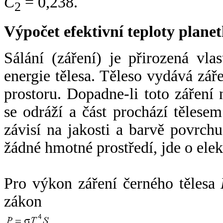
C
= 0,238.
2
Výpočet efektivní teploty plan
Sálání (záření) je přirozená vla
energie tělesa. Těleso vydává zá
prostoru. Dopadne-li toto záření n
se odráží a část prochází tělesem
závisí na jakosti a barvě povrch
žádné hmotné prostředí, jde o ele
Pro výkon záření černého tělesa
zákon