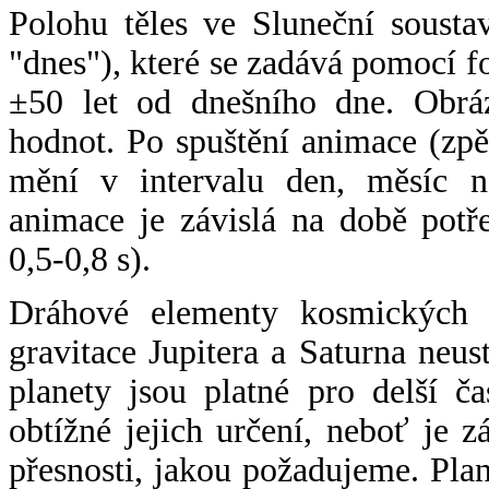
Polohu těles ve Sluneční sousta
"dnes"), které se zadává pomocí 
±50 let od dnešního dne. Obráz
hodnot. Po spuštění animace (zpě
mění v intervalu den, měsíc ne
animace je závislá na době potř
0,5-0,8 s).
Dráhové elementy kosmických t
gravitace Jupitera a Saturna neu
planety jsou platné pro delší č
obtížné jejich určení, neboť je 
přesnosti, jakou požadujeme. Pla