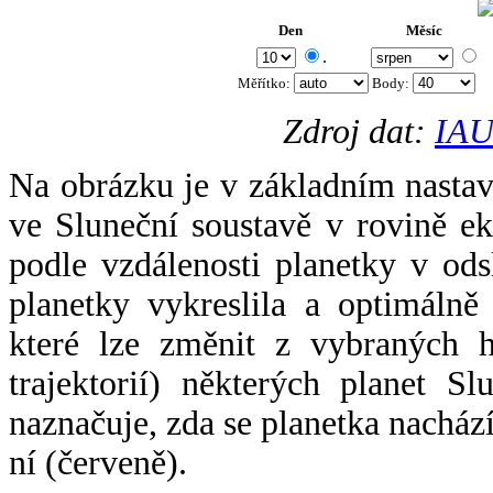
Den
Měsíc
.
Měřítko:
Body
:
Zdroj dat:
IAU
Na obrázku je v základním nastav
ve Sluneční soustavě v rovině ek
podle vzdálenosti planetky v odsl
planetky vykreslila a optimálně
které lze změnit z vybraných h
trajektorií) některých planet Sl
naznačuje, zda se planetka nacház
ní (červeně).