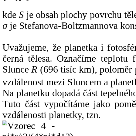
kde
S
je obsah plochy povrchu těl
σ
je Stefanova-Boltzmannova kons
Uvažujeme, že planetka i fotosfér
černá tělesa. Označíme teplotu 
Slunce
R
(696 tisíc km), poloměr
vzdálenost mezi Sluncem a plane
Na planetku dopadá část tepelnéh
Tuto část vypočítáme jako pomě
vzdálenosti planetky, tzn.