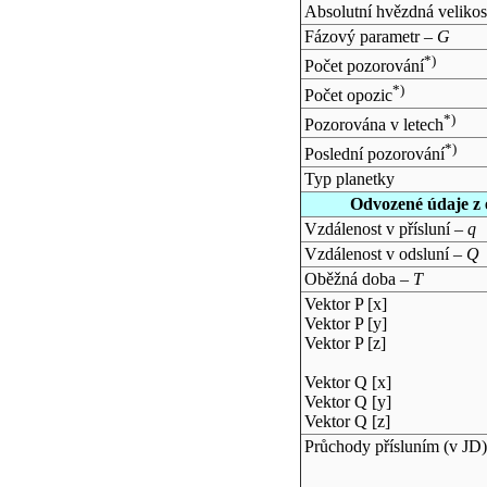
Absolutní hvězdná velikos
Fázový parametr –
G
*)
Počet pozorování
*)
Počet opozic
*)
Pozorována v letech
*)
Poslední pozorování
Typ planetky
Odvozené údaje z 
Vzdálenost v přísluní –
q
Vzdálenost v odsluní –
Q
Oběžná doba –
T
Vektor P [x]
Vektor P [y]
Vektor P [z]
Vektor Q [x]
Vektor Q [y]
Vektor Q [z]
Průchody přísluním (v
JD
)