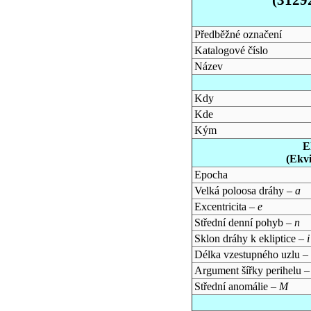
Předběžné označení
Katalogové číslo
Název
Kdy
Kde
Kým
E
(Ekv
Epocha
Velká poloosa dráhy –
a
Excentricita –
e
Střední denní pohyb –
n
Sklon dráhy k ekliptice –
i
Délka vzestupného uzlu –
Argument šířky perihelu 
Střední anomálie –
M