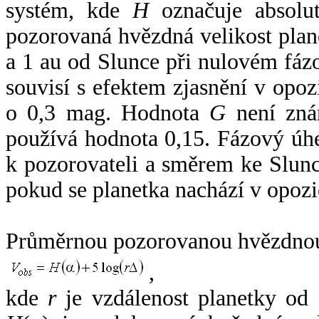
systém, kde
H
označuje absolut
pozorovaná hvězdná velikost plan
a 1 au od Slunce při nulovém fá
souvisí s efektem zjasnění v opoz
o 0,3 mag. Hodnota
G
není zná
používá hodnota 0,15. Fázový úh
k pozorovateli a směrem ke Slunc
pokud se planetka nachází v opozi
Průměrnou pozorovanou hvězdnou 
,
kde
r
je vzdálenost planetky od