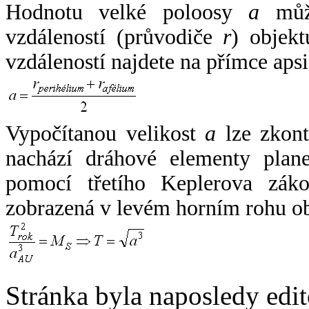
Hodnotu velké poloosy
a
může
vzdáleností (průvodiče
r
) objekt
vzdáleností najdete na přímce apsi
Vypočítanou velikost
a
lze zkont
nachází dráhové elementy plane
pomocí třetího Keplerova zák
zobrazená v levém horním rohu o
Stránka byla naposledy edi