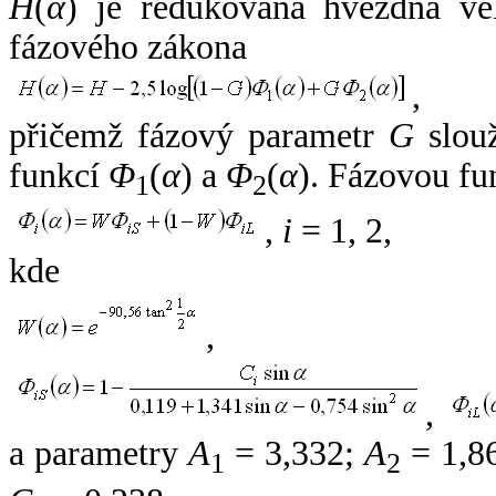
H
(
α
) je redukovaná hvězdná vel
fázového zákona
,
přičemž fázový parametr
G
slouž
funkcí
Φ
(
α
) a
Φ
(
α
). Fázovou fu
1
2
,
i
= 1, 2,
kde
,
,
a parametry
A
= 3,332;
A
= 1,8
1
2