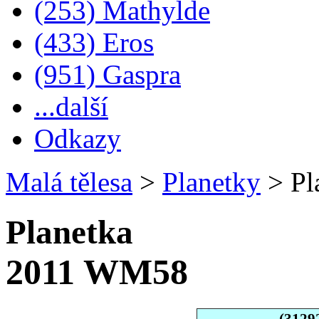
(253) Mathylde
(433) Eros
(951) Gaspra
...další
Odkazy
Malá tělesa
>
Planetky
>
Pl
Planetka
2011 WM58
(3129