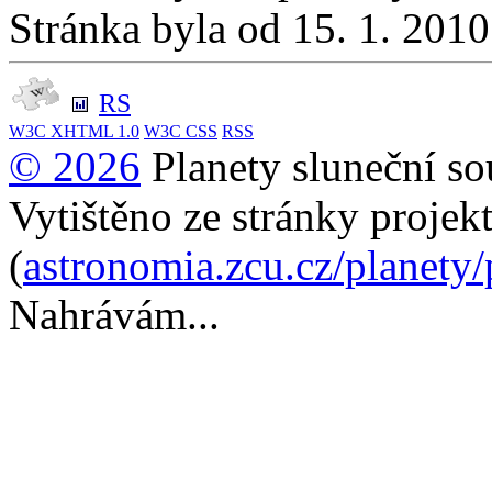
Stránka byla od 15. 1. 201
RS
W3C
XHTML 1.0
W3C
CSS
RSS
© 2026
Planety sluneční so
Vytištěno ze stránky projek
(
astronomia.zcu.cz/planety
Nahrávám...