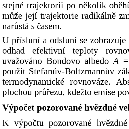
stejné trajektorii po několik oběh
může její trajektorie radikálně zm
narůstá s časem.
U přísluní a odsluní se zobrazuje
odhad efektivní teploty rovno
uvažováno Bondovo albedo
A
= 
použit Stefanův-Boltzmannův zák
termodynamické rovnováze. Abs
plochou průřezu, kdežto emise po
Výpočet pozorované hvězdné ve
K výpočtu pozorované hvězdné v