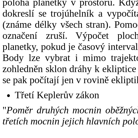
poloha planetky v prostoru. Kdy
dokreslí se trojúhelník a vypoč
(známe délky všech stran). Pomo
označení zruší. Výpočet ploch
planetky, pokud je časový interval
Body lze vybrat i mimo trajekto
zohledněn sklon dráhy k ekliptice
se pak počítají jen v rovině eklipti
Třetí Keplerův zákon
"
Poměr druhých mocnin oběžných
třetích mocnin jejich hlavních pol