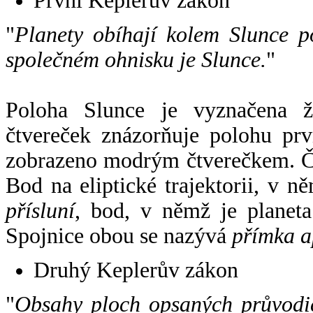
První Keplerův zákon
"
Planety obíhají kolem Slunce p
společném ohnisku je Slunce.
"
Poloha Slunce je vyznačena 
čtvereček znázorňuje polohu pr
zobrazeno modrým čtverečkem. Če
Bod na eliptické trajektorii, v n
přísluní
, bod, v němž je planet
Spojnice obou se nazývá
přímka a
Druhý Keplerův zákon
"
Obsahy ploch opsaných průvodič