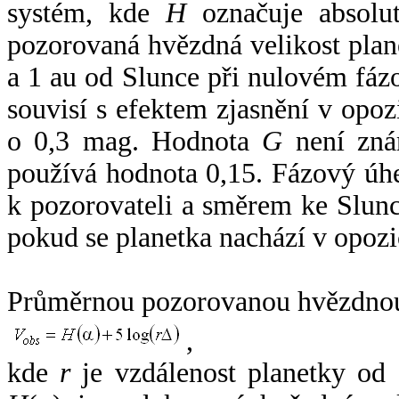
systém, kde
H
označuje absolut
pozorovaná hvězdná velikost plan
a 1 au od Slunce při nulovém fá
souvisí s efektem zjasnění v opoz
o 0,3 mag. Hodnota
G
není zná
používá hodnota 0,15. Fázový úh
k pozorovateli a směrem ke Slunc
pokud se planetka nachází v opozi
Průměrnou pozorovanou hvězdnou 
,
kde
r
je vzdálenost planetky od