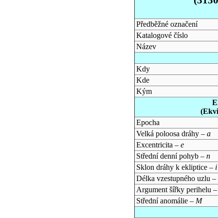
Předběžné označení
Katalogové číslo
Název
Kdy
Kde
Kým
E
(Ekv
Epocha
Velká poloosa dráhy –
a
Excentricita –
e
Střední denní pohyb –
n
Sklon dráhy k ekliptice –
i
Délka vzestupného uzlu –
Argument šířky perihelu 
Střední anomálie –
M