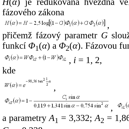
H
(
α
) je redukovaná hvězdná vel
fázového zákona
,
přičemž fázový parametr
G
slouž
funkcí
Φ
(
α
) a
Φ
(
α
). Fázovou fu
1
2
,
i
= 1, 2,
kde
,
,
a parametry
A
= 3,332;
A
= 1,8
1
2