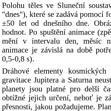
Polohu těles ve Sluneční sousta
"dnes"), které se zadává pomocí 
±50 let od dnešního dne. Obráz
hodnot. Po spuštění animace (zpě
mění v intervalu den, měsíc ne
animace je závislá na době potř
0,5-0,8 s).
Dráhové elementy kosmických t
gravitace Jupitera a Saturna neu
planety jsou platné pro delší č
obtížné jejich určení, neboť je 
přesnosti, jakou požadujeme. Pla