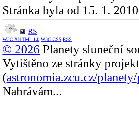
Stránka byla od 15. 1. 201
RS
W3C
XHTML 1.0
W3C
CSS
RSS
© 2026
Planety sluneční so
Vytištěno ze stránky projek
(
astronomia.zcu.cz/planety
Nahrávám...