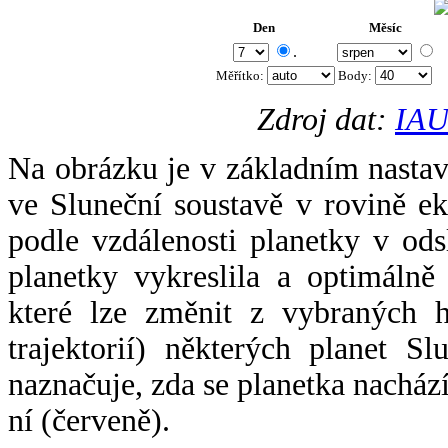
Den
Měsíc
.
Měřítko:
Body
:
Zdroj dat:
IAU
Na obrázku je v základním nastav
ve Sluneční soustavě v rovině ek
podle vzdálenosti planetky v odsl
planetky vykreslila a optimálně
které lze změnit z vybraných h
trajektorií) některých planet Sl
naznačuje, zda se planetka nacház
ní (červeně).