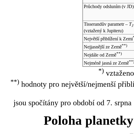
Průchody odsluním (v
JD
)
Tisserandův parametr –
T
J
(vztažený k Jupiteru)
Největší přiblížení k Zemi
**)
Nejjasnější ze Země
**)
Nejdále od Země
**
Nejméně jasná ze Země
*)
vztaženo
**)
hodnoty pro největší/nejmenší přibl
jsou spočítány pro období od 7. srpna
Poloha planetky