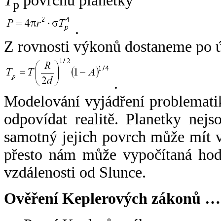
T
povrchu planetky
p
.
Z rovnosti výkonů dostaneme po 
.
Modelování vyjádření problemati
odpovídat realitě. Planetky nejso
samotný jejich povrch může mít v
přesto nám může vypočítaná hodn
vzdálenosti od Slunce.
Ověření Keplerových zákonů …