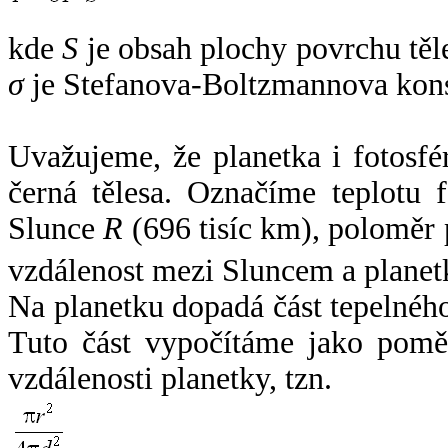
kde
S
je obsah plochy povrchu těl
σ
je Stefanova-Boltzmannova kons
Uvažujeme, že planetka i fotosfér
černá tělesa. Označíme teplotu 
Slunce
R
(696 tisíc km), poloměr
vzdálenost mezi Sluncem a plane
Na planetku dopadá část tepelnéh
Tuto část vypočítáme jako pomě
vzdálenosti planetky, tzn.