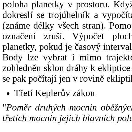
poloha planetky v prostoru. Kdy
dokreslí se trojúhelník a vypoč
(známe délky všech stran). Pomo
označení zruší. Výpočet ploch
planetky, pokud je časový interval
Body lze vybrat i mimo trajekto
zohledněn sklon dráhy k ekliptice
se pak počítají jen v rovině eklipti
Třetí Keplerův zákon
"
Poměr druhých mocnin oběžných
třetích mocnin jejich hlavních pol