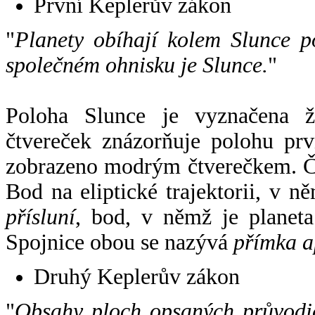
První Keplerův zákon
"
Planety obíhají kolem Slunce p
společném ohnisku je Slunce.
"
Poloha Slunce je vyznačena 
čtvereček znázorňuje polohu pr
zobrazeno modrým čtverečkem. Če
Bod na eliptické trajektorii, v n
přísluní
, bod, v němž je planet
Spojnice obou se nazývá
přímka a
Druhý Keplerův zákon
"
Obsahy ploch opsaných průvodič