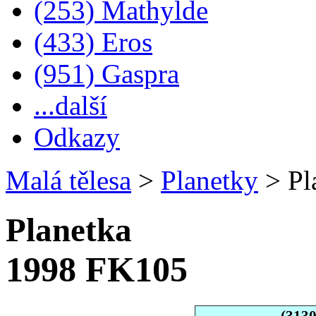
(253) Mathylde
(433) Eros
(951) Gaspra
...další
Odkazy
Malá tělesa
>
Planetky
>
Pl
Planetka
1998 FK105
(313