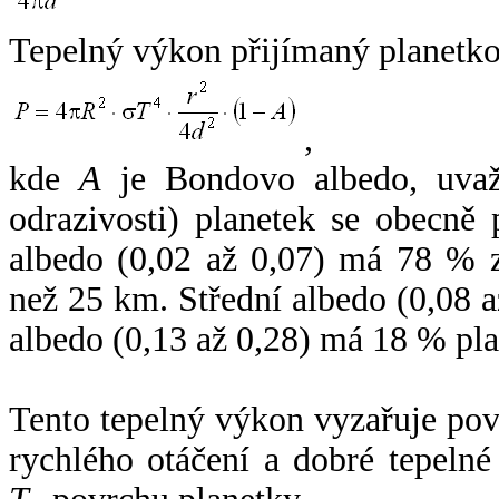
Tepelný výkon přijímaný planetko
,
kde
A
je Bondovo albedo, uvaž
odrazivosti) planetek se obecně
albedo (0,02 až 0,07) má 78 % z
než 25 km. Střední albedo (0,08 
albedo (0,13 až 0,28) má 18 % pla
Tento tepelný výkon vyzařuje po
rychlého otáčení a dobré tepelné