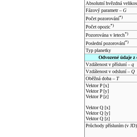
Absolutní hvězdná velikos
Fázový parametr –
G
*)
Počet pozorování
*)
Počet opozic
*)
Pozorována v letech
*)
Poslední pozorování
Typ planetky
Odvozené údaje z 
Vzdálenost v přísluní –
q
Vzdálenost v odsluní –
Q
Oběžná doba –
T
Vektor P [x]
Vektor P [y]
Vektor P [z]
Vektor Q [x]
Vektor Q [y]
Vektor Q [z]
Průchody přísluním (v
JD
)