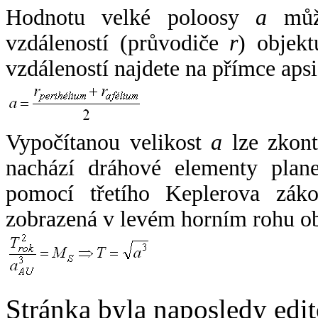
Hodnotu velké poloosy
a
může
vzdáleností (průvodiče
r
) objekt
vzdáleností najdete na přímce apsi
Vypočítanou velikost
a
lze zkont
nachází dráhové elementy plane
pomocí třetího Keplerova zák
zobrazená v levém horním rohu o
Stránka byla naposledy edi