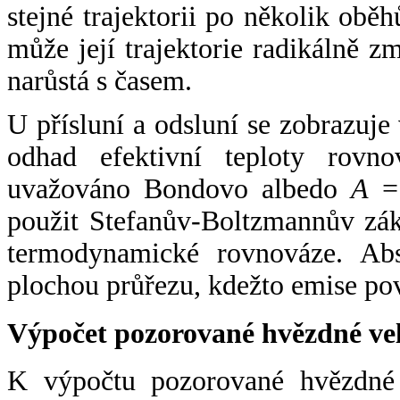
stejné trajektorii po několik oběh
může její trajektorie radikálně zm
narůstá s časem.
U přísluní a odsluní se zobrazuje
odhad efektivní teploty rovno
uvažováno Bondovo albedo
A
= 
použit Stefanův-Boltzmannův zák
termodynamické rovnováze. Abs
plochou průřezu, kdežto emise po
Výpočet pozorované hvězdné ve
K výpočtu pozorované hvězdné v