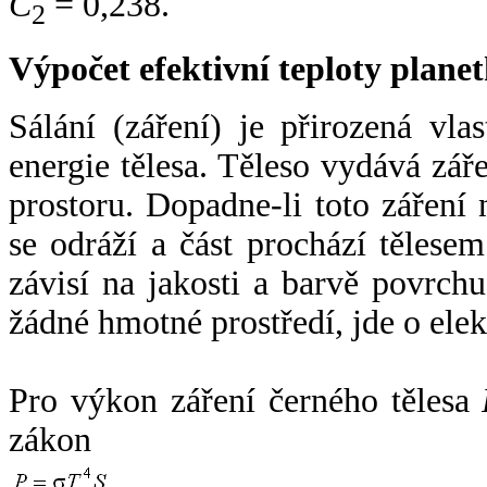
C
= 0,238.
2
Výpočet efektivní teploty plan
Sálání (záření) je přirozená vla
energie tělesa. Těleso vydává zá
prostoru. Dopadne-li toto záření n
se odráží a část prochází tělesem
závisí na jakosti a barvě povrch
žádné hmotné prostředí, jde o ele
Pro výkon záření černého tělesa
zákon