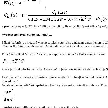
,
,
a parametry
A
= 3,332;
A
= 1,862;
B
= 0,631;
B
= 1,218;
C
= 0,986 a
C
= 0,
1
2
1
2
1
2
Výpočet efektivní teploty planetky …
Sálání (záření) je přirozená vlastnost těles, souvisí se změnami vnitřní energie 
tělesem. Pohltivost a odrazivost záření u tělesa závisí na jakosti a barvě povrch
Pro výkon záření černého tělesa
P
platí upravený Stefanův-Boltzmannův zákon
2
kde
S
je obsah plochy povrchu tělesa v m
,
T
je teplota tělesa v kelvinech a
σ
je S
Uvažujeme, že planetka i fotosféra Slunce vysílají i přijímají záření jako černá 
planetkou
d
.
Na planetku dopadá část tepelného záření vyzařovaného fotosférou Slunce. Tuto 
Tepelný výkon přijímaný planetkou od fotosféry Slunce je