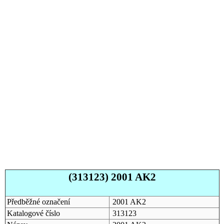
(313123) 2001 AK2
Předběžné označení
2001 AK2
Katalogové číslo
313123