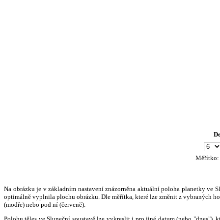
D
Měřítko
Na obrázku je v základním nastavení znázorněna aktuální poloha planetky ve Slun
optimálně vyplnila plochu obrázku. Dle měřítka, které lze změnit z vybraných hod
(modře) nebo pod ní (červeně).
Polohu těles ve Sluneční soustavě lze vykreslit i pro jiné datum (nebo "dnes")