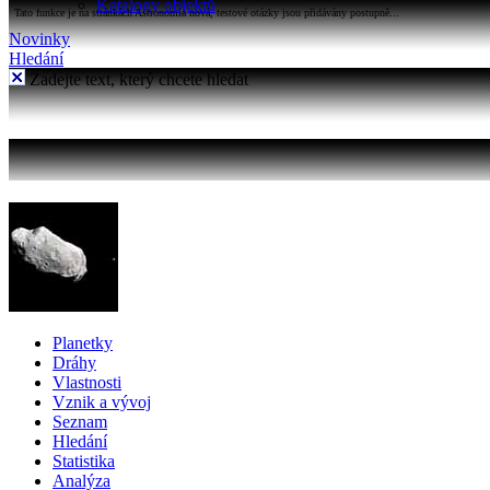
Katalogy objektů
Tato funkce je na stránkách Astronomia nová, testové otázky jsou přidávány postupně...
Novinky
Hledání
Zadejte text, který chcete hledat
Planetky
Dráhy
Vlastnosti
Vznik a vývoj
Seznam
Hledání
Statistika
Analýza