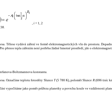
,
i
= 1, 2
238.
tělesa. Těleso vydává záření ve formě elektromagnetických vln do prostoru. Dopadne-l
u. Pro přenos tepla zářením není potřeba žádné hmotné prostředí, jde o elektromagnet
tefanova-Boltzmannova konstanta.
tělesa. Označíme teplotu fotosféry Slunce
T
(5 780 K), poloměr Slunce
R
(696 tisíc k
část vypočítáme jako poměr průřezu planetky a povrchu koule ve vzdálenosti plane