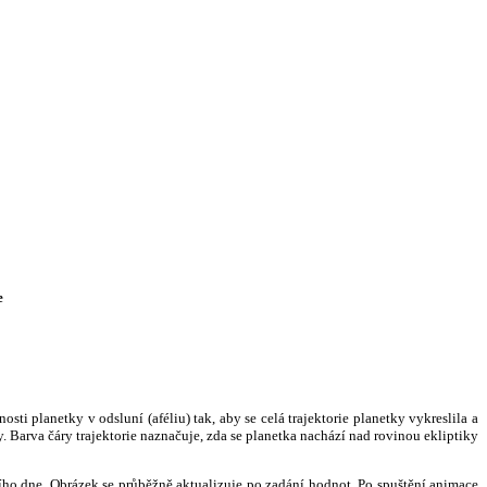
e
i planetky v odsluní (aféliu) tak, aby se celá trajektorie planetky vykreslila a
. Barva čáry trajektorie naznačuje, zda se planetka nachází nad rovinou ekliptiky
ního dne. Obrázek se průběžně aktualizuje po zadání hodnot. Po spuštění animace