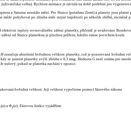
k (uživatelská volba). Rychlost animace je závislá na době potřebné pro vygenerová
itera a Saturna neustále mění. Pro Slunce (potažmo Zemi) a planety jsou platné p
 může pohybovat po zhruba stále stejné trajektorii po několik oběhů, nicméně při p
had efektivní teploty rovnovážného záření planetky, přičemž je uvažováno Bondov
záření od Slunce planetkou je plochou průřezu, kdežto emise povrchem koule.
e
H
označuje absolutní hvězdnou velikost planetky, což je pozorovaná hvězdná veli
i, kdy se jasnost planetky zvýší zhruba o 0,3 mag. Hodnota
G
není známa pro mnoho 
Je nulový, pokud se planetka nachází v opozici.
edukovaná hvězdná velikost. Její velikost vypočteme pomocí fázového zákona
(
α
) a
Φ
(
α
). Fázovou funkci vyjádříme
1
2