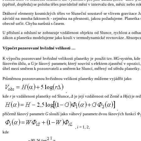
(zpětně, dopředu) se poloha těles pravidelně mění v intervalu den, měsíc nebo ro
Dráhové elementy kosmických těles ve Sluneční soustavě se vlivem gravitace Jup
závislé na mnoha faktorech - zejména na přesnosti, jakou požadujeme. Planetka se
obecně určit. Chyba narůstá s časem.
U přísluní a odsluní se zobrazuje vzdálenost objektu od Slunce, rychlost a od
zákon a planetku modelujeme jako kouli v termodynamické rovnováze. Absorpce 
Výpočet pozorované hvězdné velikosti …
K výpočtu pozorované hvězdné velikosti planetky je použit tzv. HG-systém, kd
fázovém úhlu, a
G
je fázový parametr, který souvisí s efektem zjasnění v opozic
úhel mezi směrem k pozorovateli a směrem ke Slunci, měřený od středu planetky. 
Průměrnou pozorovanou hvězdnou velikost planetky můžeme vyjádřit jako
,
kde
r
je vzdálenost planetky od Slunce,
Δ
je její vzdálenost od Země a
H
(
α
) je r
,
přičemž fázový parametr
G
slouží jako váhový parametr dvou fázových funkcí
Φ
,
i
= 1, 2,
kde