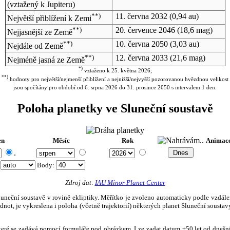
(vztažený k Jupiteru)
**)
11. června 2032
(0,94 au)
Největší přiblížení k Zemi
**)
20. července 2046
(18,6 mag)
Nejjasnější ze Země
**)
10. června 2050
(3,03 au)
Nejdále od Země
**)
12. června 2033
(21,6 mag)
Nejméně jasná ze Země
*)
vztaženo k 25. května 2026;
**)
hodnoty pro největší/nejmenší přiblížení a nejnižší/nejvyšší pozorovanou hvězdnou velikost
jsou spočítány pro období od 6. srpna 2026 do 31. prosince 2050 s intervalem 1 den.
Poloha planetky ve Sluneční soustavě
en
Měsíc
Rok
Animac
.
:
Body
:
Zdroj dat:
IAU Minor Planet Center
eční soustavě v rovině ekliptiky. Měřítko je zvoleno automaticky podle vzdálenost
not, je vykreslena i poloha (včetně trajektorií) některých planet Sluneční soustavy
, které se zadává pomocí formuláře pod obrázkem. Lze zadat datum ±50 let od dneš