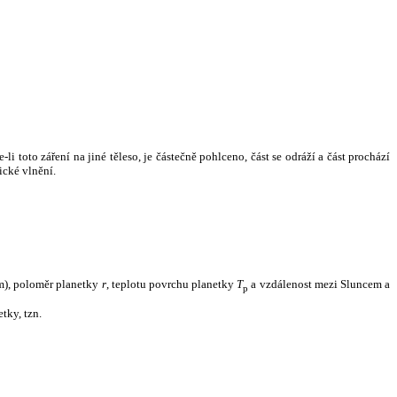
i toto záření na jiné těleso, je částečně pohlceno, část se odráží a část prochází
ické vlnění.
m), poloměr planetky
r
, teplotu povrchu planetky
T
a vzdálenost mezi Sluncem a
p
tky, tzn.