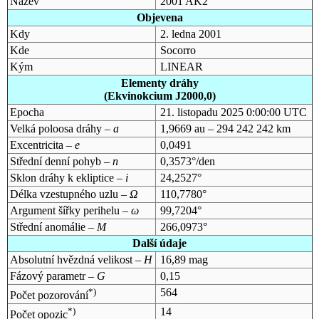
Název
2001 AK2
Objevena
Kdy
2. ledna 2001
Kde
Socorro
Kým
LINEAR
Elementy dráhy
(Ekvinokcium J2000,0)
Epocha
21. listopadu 2025 0:00:00 UTC
Velká poloosa dráhy –
a
1,9669 au – 294 242 242 km
Excentricita –
e
0,0491
Střední denní pohyb –
n
0,3573°/den
Sklon dráhy k ekliptice –
i
24,2527°
Délka vzestupného uzlu –
Ω
110,7780°
Argument šířky perihelu –
ω
99,7204°
Střední anomálie –
M
266,0973°
Další údaje
Absolutní hvězdná velikost –
H
16,89 mag
Fázový parametr –
G
0,15
*)
564
Počet pozorování
*)
14
Počet opozic