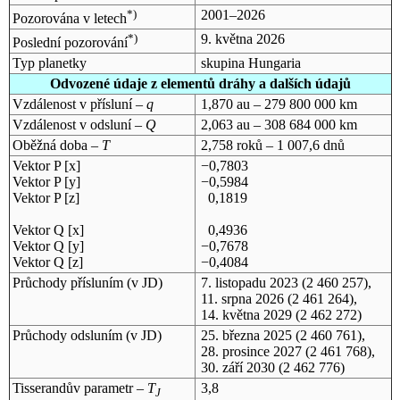
*)
2001–2026
Pozorována v letech
*)
9. května 2026
Poslední pozorování
Typ planetky
skupina Hungaria
Odvozené údaje z elementů dráhy a dalších údajů
Vzdálenost v přísluní –
q
1,870 au – 279 800 000 km
Vzdálenost v odsluní –
Q
2,063 au – 308 684 000 km
Oběžná doba –
T
2,758 roků – 1 007,6 dnů
Vektor P [x]
−0,7803
Vektor P [y]
−0,5984
Vektor P [z]
0,1819
Vektor Q [x]
0,4936
Vektor Q [y]
−0,7678
Vektor Q [z]
−0,4084
Průchody přísluním (v
JD
)
7. listopadu 2023
(2 460 257),
11. srpna 2026
(2 461 264),
14. května 2029
(2 462 272)
Průchody odsluním (v
JD
)
25. března 2025
(2 460 761),
28. prosince 2027
(2 461 768),
30. září 2030
(2 462 776)
Tisserandův parametr –
T
3,8
J