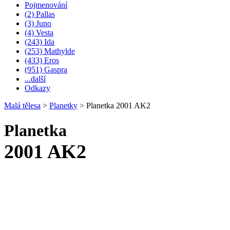
Pojmenování
(2) Pallas
(3) Juno
(4) Vesta
(243) Ida
(253) Mathylde
(433) Eros
(951) Gaspra
...další
Odkazy
Malá tělesa
>
Planetky
>
Planetka 2001 AK2
Planetka
2001 AK2