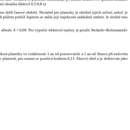
ní obrázku (řádově 0,5-0,8 s).
ro delší časové období. Nicméně pro planetky je obtížné jejich určení, neboť je
růletu poblíž Jupiteru se může její trajektorie radikálně změnit. Je složité toto
o albedo
A
= 0,09. Pro výpočet efektivní teploty je použit Stefanův-Boltzmannův
kost planetky ve vzdálenosti 1 au od pozorovatele a 1 au od Slunce při nulovém
planetek, pro ostatní se používá hodnota 0,15. Fázový úhel
α
je definován jako