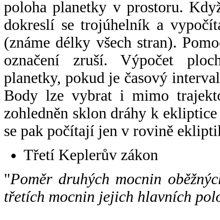
poloha planetky v prostoru. Kdy
dokreslí se trojúhelník a vypoč
(známe délky všech stran). Pomo
označení zruší. Výpočet ploch
planetky, pokud je časový interval
Body lze vybrat i mimo trajekto
zohledněn sklon dráhy k ekliptice
se pak počítají jen v rovině eklipti
Třetí Keplerův zákon
"
Poměr druhých mocnin oběžných
třetích mocnin jejich hlavních pol