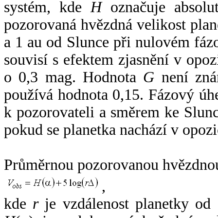
systém, kde
H
označuje absolut
pozorovaná hvězdná velikost plan
a 1 au od Slunce při nulovém fá
souvisí s efektem zjasnění v opoz
o 0,3 mag. Hodnota
G
není zná
používá hodnota 0,15. Fázový úh
k pozorovateli a směrem ke Slunc
pokud se planetka nachází v opozi
Průměrnou pozorovanou hvězdnou 
,
kde
r
je vzdálenost planetky od