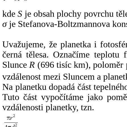
kde
S
je obsah plochy povrchu těl
σ
je Stefanova-Boltzmannova kons
Uvažujeme, že planetka i fotosfér
černá tělesa. Označíme teplotu 
Slunce
R
(696 tisíc km), poloměr
vzdálenost mezi Sluncem a plane
Na planetku dopadá část tepelnéh
Tuto část vypočítáme jako pomě
vzdálenosti planetky, tzn.