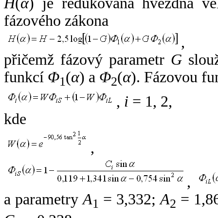
H
(
α
) je redukovaná hvězdná vel
fázového zákona
,
přičemž fázový parametr
G
slouž
funkcí
Φ
(
α
) a
Φ
(
α
). Fázovou fu
1
2
,
i
= 1, 2,
kde
,
,
a parametry
A
= 3,332;
A
= 1,8
1
2