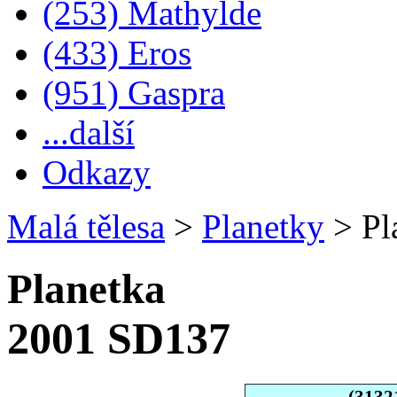
(253) Mathylde
(433) Eros
(951) Gaspra
...další
Odkazy
Malá tělesa
>
Planetky
>
Pl
Planetka
2001 SD137
(3132