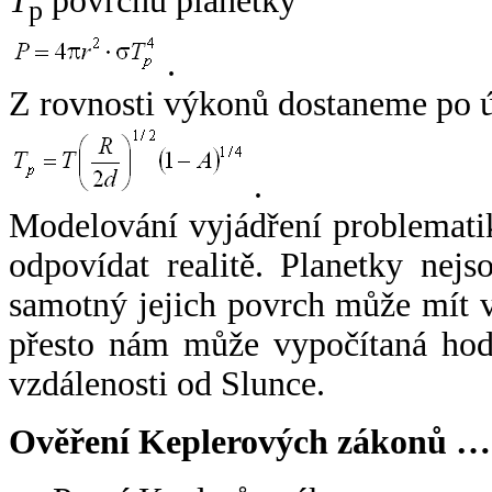
T
povrchu planetky
p
.
Z rovnosti výkonů dostaneme po 
.
Modelování vyjádření problemati
odpovídat realitě. Planetky nejso
samotný jejich povrch může mít v
přesto nám může vypočítaná hodn
vzdálenosti od Slunce.
Ověření Keplerových zákonů …