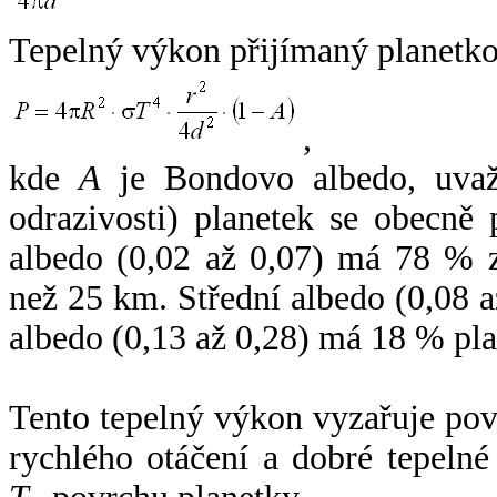
Tepelný výkon přijímaný planetko
,
kde
A
je Bondovo albedo, uvaž
odrazivosti) planetek se obecně
albedo (0,02 až 0,07) má 78 % z
než 25 km. Střední albedo (0,08 
albedo (0,13 až 0,28) má 18 % pla
Tento tepelný výkon vyzařuje po
rychlého otáčení a dobré tepelné