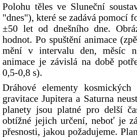
Polohu těles ve Sluneční sousta
"dnes"), které se zadává pomocí 
±50 let od dnešního dne. Obráz
hodnot. Po spuštění animace (zpě
mění v intervalu den, měsíc ne
animace je závislá na době potř
0,5-0,8 s).
Dráhové elementy kosmických t
gravitace Jupitera a Saturna neu
planety jsou platné pro delší č
obtížné jejich určení, neboť je 
přesnosti, jakou požadujeme. Pla