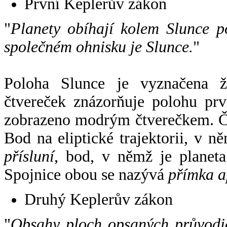
První Keplerův zákon
"
Planety obíhají kolem Slunce p
společném ohnisku je Slunce.
"
Poloha Slunce je vyznačena 
čtvereček znázorňuje polohu pr
zobrazeno modrým čtverečkem. Če
Bod na eliptické trajektorii, v n
přísluní
, bod, v němž je planet
Spojnice obou se nazývá
přímka a
Druhý Keplerův zákon
"
Obsahy ploch opsaných průvodič