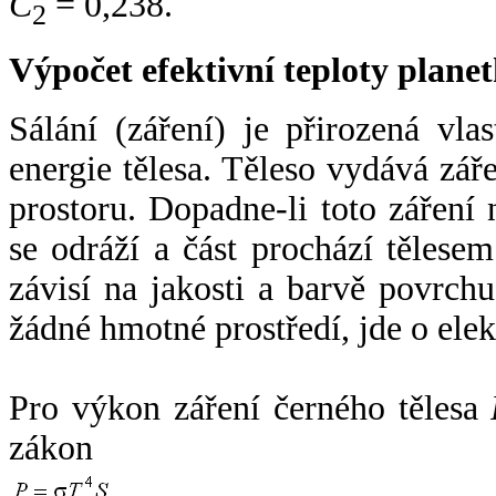
C
= 0,238.
2
Výpočet efektivní teploty plan
Sálání (záření) je přirozená vla
energie tělesa. Těleso vydává zá
prostoru. Dopadne-li toto záření n
se odráží a část prochází tělesem
závisí na jakosti a barvě povrch
žádné hmotné prostředí, jde o ele
Pro výkon záření černého tělesa
zákon