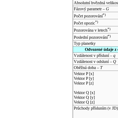
Absolutní hvězdná velikos
Fázový parametr –
G
*)
Počet pozorování
*)
Počet opozic
*)
Pozorována v letech
*)
Poslední pozorování
Typ planetky
Odvozené údaje z 
Vzdálenost v přísluní –
q
Vzdálenost v odsluní –
Q
Oběžná doba –
T
Vektor P [x]
Vektor P [y]
Vektor P [z]
Vektor Q [x]
Vektor Q [y]
Vektor Q [z]
Průchody přísluním (v
JD
)