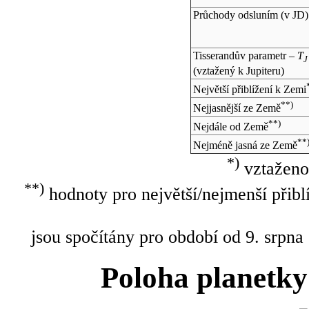
Průchody odsluním (v
JD
)
Tisserandův parametr –
T
J
(vztažený k Jupiteru)
Největší přiblížení k Zemi
**)
Nejjasnější ze Země
**)
Nejdále od Země
**
Nejméně jasná ze Země
*)
vztaženo
**)
hodnoty pro největší/nejmenší přibl
jsou spočítány pro období od 9. srpna
Poloha planetky