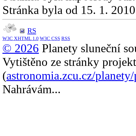
Stránka byla od 15. 1. 201
RS
W3C
XHTML 1.0
W3C
CSS
RSS
© 2026
Planety sluneční so
Vytištěno ze stránky projek
(
astronomia.zcu.cz/planety
Nahrávám...