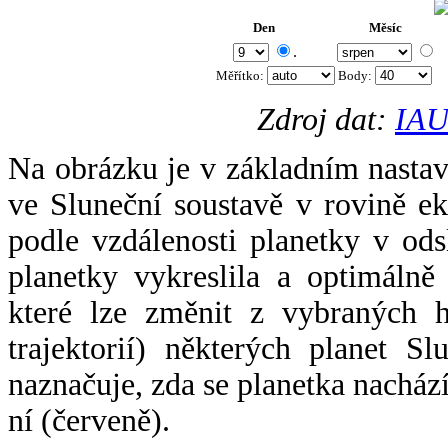
Den
Měsíc
.
Měřítko:
Body
:
Zdroj dat:
IAU
Na obrázku je v základním nastav
ve Sluneční soustavě v rovině ek
podle vzdálenosti planetky v odsl
planetky vykreslila a optimálně
které lze změnit z vybraných h
trajektorií) některých planet Sl
naznačuje, zda se planetka nacház
ní (červeně).