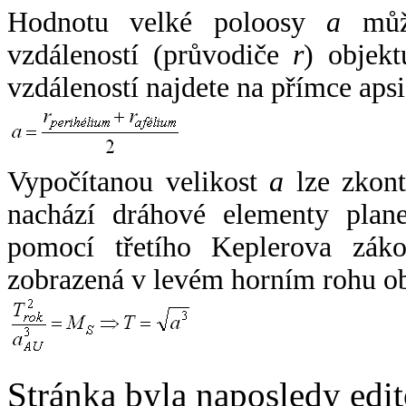
Hodnotu velké poloosy
a
může
vzdáleností (průvodiče
r
) objekt
vzdáleností najdete na přímce apsi
Vypočítanou velikost
a
lze zkont
nachází dráhové elementy plane
pomocí třetího Keplerova zák
zobrazená v levém horním rohu o
Stránka byla naposledy edi