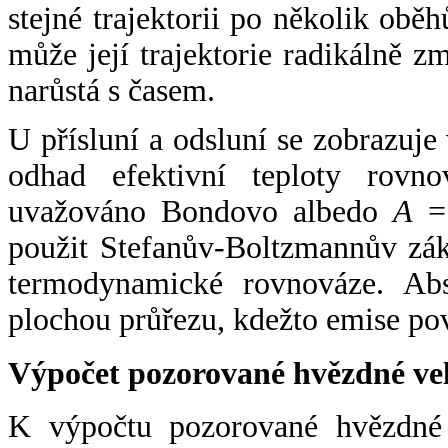
stejné trajektorii po několik oběh
může její trajektorie radikálně zm
narůstá s časem.
U přísluní a odsluní se zobrazuje
odhad efektivní teploty rovno
uvažováno Bondovo albedo
A
= 
použit Stefanův-Boltzmannův zák
termodynamické rovnováze. Abs
plochou průřezu, kdežto emise po
Výpočet pozorované hvězdné ve
K výpočtu pozorované hvězdné v