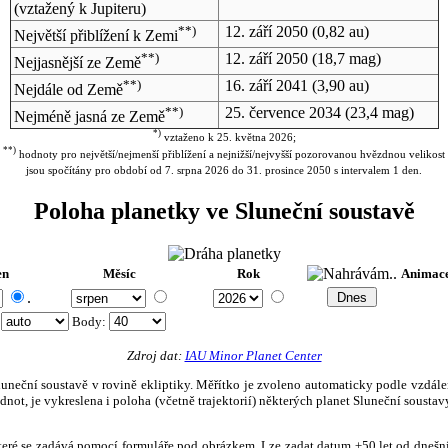
(vztažený k Jupiteru)
**)
12. září 2050
(0,82 au)
Největší přiblížení k Zemi
**)
12. září 2050
(18,7 mag)
Nejjasnější ze Země
**)
16. září 2041
(3,90 au)
Nejdále od Země
**)
25. července 2034
(23,4 mag)
Nejméně jasná ze Země
*)
vztaženo k 25. května 2026;
**)
hodnoty pro největší/nejmenší přiblížení a nejnižší/nejvyšší pozorovanou hvězdnou velikost
jsou spočítány pro období od 7. srpna 2026 do 31. prosince 2050 s intervalem 1 den.
Poloha planetky ve Sluneční soustavě
en
Měsíc
Rok
Animac
.
:
Body
:
Zdroj dat:
IAU Minor Planet Center
eční soustavě v rovině ekliptiky. Měřítko je zvoleno automaticky podle vzdálenost
not, je vykreslena i poloha (včetně trajektorií) některých planet Sluneční soustavy
, které se zadává pomocí formuláře pod obrázkem. Lze zadat datum ±50 let od dneš