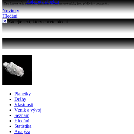
Katalogy objektů
Tato funkce je na stránkách Astronomia nová, testové otázky jsou přidávány postupně...
Novinky
Hledání
Zadejte text, který chcete hledat
Planetky
Dráhy
Vlastnosti
Vznik a vývoj
Seznam
Hledání
Statistika
Analýza