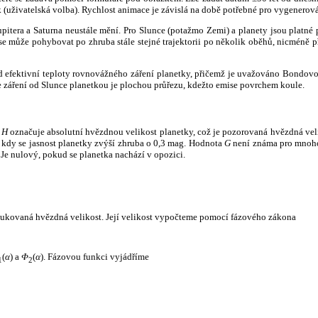
k (uživatelská volba). Rychlost animace je závislá na době potřebné pro vygenerová
itera a Saturna neustále mění. Pro Slunce (potažmo Zemi) a planety jsou platné p
 může pohybovat po zhruba stále stejné trajektorii po několik oběhů, nicméně při p
had efektivní teploty rovnovážného záření planetky, přičemž je uvažováno Bondov
záření od Slunce planetkou je plochou průřezu, kdežto emise povrchem koule.
e
H
označuje absolutní hvězdnou velikost planetky, což je pozorovaná hvězdná veli
i, kdy se jasnost planetky zvýší zhruba o 0,3 mag. Hodnota
G
není známa pro mnoho 
Je nulový, pokud se planetka nachází v opozici.
edukovaná hvězdná velikost. Její velikost vypočteme pomocí fázového zákona
(
α
) a
Φ
(
α
). Fázovou funkci vyjádříme
1
2