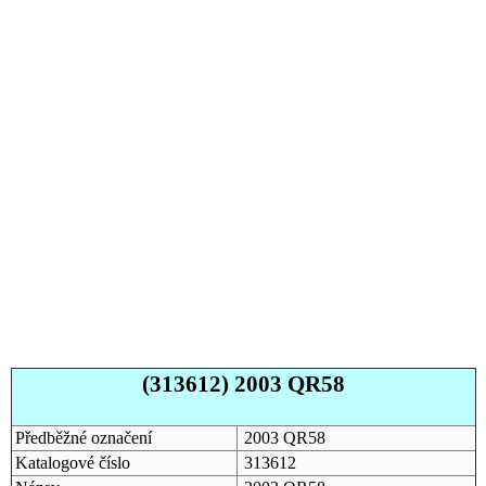
(313612) 2003 QR58
Předběžné označení
2003 QR58
Katalogové číslo
313612