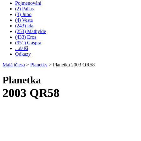
Pojmenování
(2) Pallas
(3) Juno
(4) Vesta
(243) Ida
(253) Mathylde
(433) Eros
(951) Gaspra
...další
Odkazy
Malá tělesa
>
Planetky
>
Planetka 2003 QR58
Planetka
2003 QR58