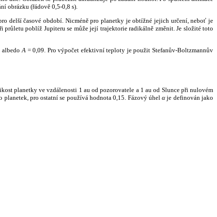
ní obrázku (řádově 0,5-0,8 s).
ro delší časové období. Nicméně pro planetky je obtížné jejich určení, neboť je
růletu poblíž Jupiteru se může její trajektorie radikálně změnit. Je složité toto
o albedo
A
= 0,09. Pro výpočet efektivní teploty je použit Stefanův-Boltzmannův
kost planetky ve vzdálenosti 1 au od pozorovatele a 1 au od Slunce při nulovém
planetek, pro ostatní se používá hodnota 0,15. Fázový úhel
α
je definován jako