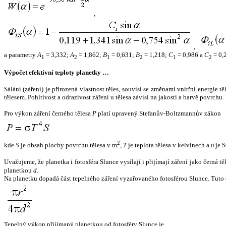
,
,
a parametry
A
= 3,332;
A
= 1,862;
B
= 0,631;
B
= 1,218;
C
= 0,986 a
C
= 0,
1
2
1
2
1
2
Výpočet efektivní teploty planetky …
Sálání (záření) je přirozená vlastnost těles, souvisí se změnami vnitřní energie 
tělesem. Pohltivost a odrazivost záření u tělesa závisí na jakosti a barvě povrch
Pro výkon záření černého tělesa
P
platí upravený Stefanův-Boltzmannův zákon
2
kde
S
je obsah plochy povrchu tělesa v m
,
T
je teplota tělesa v kelvinech a
σ
je S
Uvažujeme, že planetka i fotosféra Slunce vysílají i přijímají záření jako černá 
planetkou
d
.
Na planetku dopadá část tepelného záření vyzařovaného fotosférou Slunce. Tuto 
Tepelný výkon přijímaný planetkou od fotosféry Slunce je