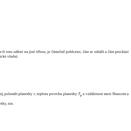
i toto záření na jiné těleso, je částečně pohlceno, část se odráží a část prochází
ické vlnění.
m), poloměr planetky
r
, teplotu povrchu planetky
T
a vzdálenost mezi Sluncem a
p
tky, tzn.