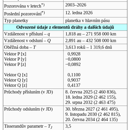
*)
2003–2026
Pozorována v letech
*)
12. ledna 2026
Poslední pozorování
Typ planetky
planetka v hlavním pásu
Odvozené údaje z elementů dráhy a dalších údajů
Vzdálenost v přísluní –
q
1,818 au – 271 958 000 km
Vzdálenost v odsluní –
Q
2,891 au – 432 508 000 km
Oběžná doba –
T
3,613 roků – 1 319,6 dnů
Vektor P [x]
0,9928
Vektor P [y]
−0,0800
Vektor P [z]
−0,0892
Vektor Q [x]
0,1100
Vektor Q [y]
0,9037
Vektor Q [z]
0,4137
Průchody přísluním (v
JD
)
8. června 2025
(2 460 836),
18. ledna 2029
(2 462 155),
29. srpna 2032
(2 463 475)
Průchody odsluním (v
JD
)
30. března 2027
(2 461 495),
9. listopadu 2030
(2 462 815),
20. června 2034
(2 464 135)
Tisserandův parametr –
T
3,5
J