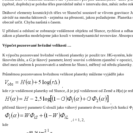
(zpětně, dopředu) se poloha těles pravidelně mění v intervalu den, měsíc nebo ro
Dráhové elementy kosmických těles ve Sluneční soustavě se vlivem gravitace Jup
závislé na mnoha faktorech - zejména na přesnosti, jakou požadujeme. Planetka se
obecně určit. Chyba narůstá s časem.
U přísluní a odsluní se zobrazuje vzdálenost objektu od Slunce, rychlost a od
zákon a planetku modelujeme jako kouli v termodynamické rovnováze. Absorpce 
Výpočet pozorované hvězdné velikosti …
K výpočtu pozorované hvězdné velikosti planetky je použit tzv. HG-systém, kd
fázovém úhlu, a
G
je fázový parametr, který souvisí s efektem zjasnění v opozic
úhel mezi směrem k pozorovateli a směrem ke Slunci, měřený od středu planetky. 
Průměrnou pozorovanou hvězdnou velikost planetky můžeme vyjádřit jako
,
kde
r
je vzdálenost planetky od Slunce,
Δ
je její vzdálenost od Země a
H
(
α
) je r
,
přičemž fázový parametr
G
slouží jako váhový parametr dvou fázových funkcí
Φ
,
i
= 1, 2,
kde