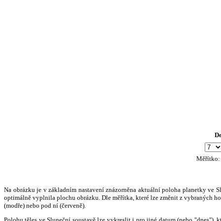
D
Měřítko
Na obrázku je v základním nastavení znázorněna aktuální poloha planetky ve Slun
optimálně vyplnila plochu obrázku. Dle měřítka, které lze změnit z vybraných hod
(modře) nebo pod ní (červeně).
Polohu těles ve Sluneční soustavě lze vykreslit i pro jiné datum (nebo "dnes")