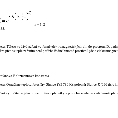
,
i
= 1, 2
238.
tělesa. Těleso vydává záření ve formě elektromagnetických vln do prostoru. Dopadne-l
u. Pro přenos tepla zářením není potřeba žádné hmotné prostředí, jde o elektromagnet
tefanova-Boltzmannova konstanta.
tělesa. Označíme teplotu fotosféry Slunce
T
(5 780 K), poloměr Slunce
R
(696 tisíc k
část vypočítáme jako poměr průřezu planetky a povrchu koule ve vzdálenosti plane