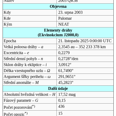
Název
2003 QR58
Objevena
Kdy
23. srpna 2003
Kde
Palomar
Kým
NEAT
Elementy dráhy
(Ekvinokcium J2000,0)
Epocha
21. listopadu 2025 0:00:00 UTC
Velká poloosa dráhy –
a
2,3545 au – 352 233 378 km
Excentricita –
e
0,2279
Střední denní pohyb –
n
0,2728°/den
Sklon dráhy k ekliptice –
i
3,0912°
Délka vzestupného uzlu –
Ω
61,7490°
Argument šířky perihelu –
ω
291,9651°
Střední anomálie –
M
45,2823°
Další údaje
Absolutní hvězdná velikost –
H
17,52 mag
Fázový parametr –
G
0,15
*)
436
Počet pozorování
*)
15
Počet opozic