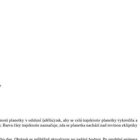
e
i planetky v odsluní (aféliu) tak, aby se celá trajektorie planetky vykreslila a
. Barva čáry trajektorie naznačuje, zda se planetka nachází nad rovinou ekliptiky
ního dne. Obrázek se průběžně aktualizuje po zadání hodnot. Po spuštění animace