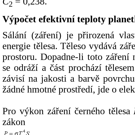
C
= 0,238.
2
Výpočet efektivní teploty plan
Sálání (záření) je přirozená vla
energie tělesa. Těleso vydává zá
prostoru. Dopadne-li toto záření n
se odráží a část prochází tělesem
závisí na jakosti a barvě povrch
žádné hmotné prostředí, jde o ele
Pro výkon záření černého tělesa
zákon