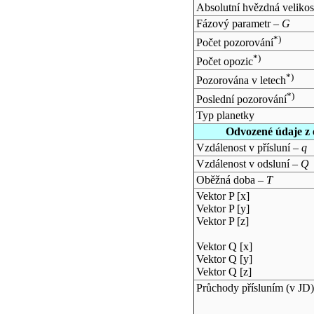
Absolutní hvězdná velikos
Fázový parametr –
G
*)
Počet pozorování
*)
Počet opozic
*)
Pozorována v letech
*)
Poslední pozorování
Typ planetky
Odvozené údaje z 
Vzdálenost v přísluní –
q
Vzdálenost v odsluní –
Q
Oběžná doba –
T
Vektor P [x]
Vektor P [y]
Vektor P [z]
Vektor Q [x]
Vektor Q [y]
Vektor Q [z]
Průchody přísluním (v
JD
)