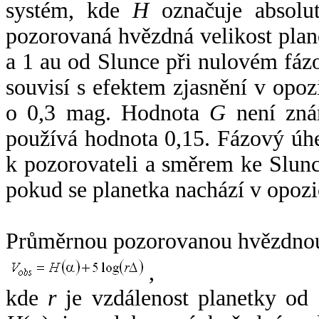
systém, kde
H
označuje absolut
pozorovaná hvězdná velikost plan
a 1 au od Slunce při nulovém fá
souvisí s efektem zjasnění v opoz
o 0,3 mag. Hodnota
G
není zná
používá hodnota 0,15. Fázový úh
k pozorovateli a směrem ke Slunc
pokud se planetka nachází v opozi
Průměrnou pozorovanou hvězdnou 
,
kde
r
je vzdálenost planetky od