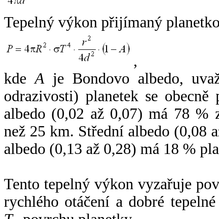
Tepelný výkon přijímaný planetko
,
kde
A
je Bondovo albedo, uvaž
odrazivosti) planetek se obecně
albedo (0,02 až 0,07) má 78 % z
než 25 km. Střední albedo (0,08 
albedo (0,13 až 0,28) má 18 % pla
Tento tepelný výkon vyzařuje po
rychlého otáčení a dobré tepelné