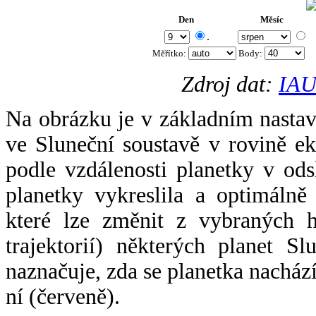
Den
Měsíc
.
Měřítko:
Body
:
Zdroj dat:
IAU
Na obrázku je v základním nastav
ve Sluneční soustavě v rovině ek
podle vzdálenosti planetky v odsl
planetky vykreslila a optimálně
které lze změnit z vybraných h
trajektorií) některých planet Sl
naznačuje, zda se planetka nacház
ní (červeně).