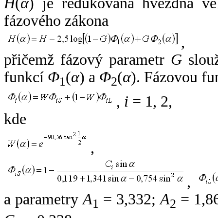
H
(
α
) je redukovaná hvězdná vel
fázového zákona
,
přičemž fázový parametr
G
slouž
funkcí
Φ
(
α
) a
Φ
(
α
). Fázovou fu
1
2
,
i
= 1, 2,
kde
,
,
a parametry
A
= 3,332;
A
= 1,8
1
2