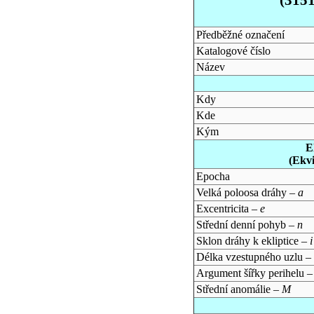
Předběžné označení
Katalogové číslo
Název
Kdy
Kde
Kým
E
(Ekv
Epocha
Velká poloosa dráhy –
a
Excentricita –
e
Střední denní pohyb –
n
Sklon dráhy k ekliptice –
i
Délka vzestupného uzlu –
Argument šířky perihelu 
Střední anomálie –
M