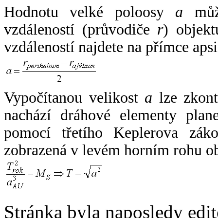
Hodnotu velké poloosy
a
může
vzdáleností (průvodiče
r
) objekt
vzdáleností najdete na přímce apsi
Vypočítanou velikost
a
lze zkont
nachází dráhové elementy plane
pomocí třetího Keplerova zák
zobrazená v levém horním rohu o
Stránka byla naposledy edi