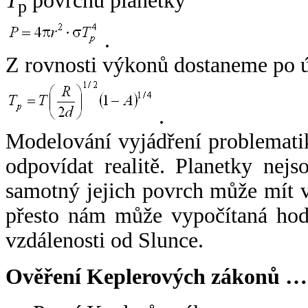
T
povrchu planetky
p
.
Z rovnosti výkonů dostaneme po 
.
Modelování vyjádření problemati
odpovídat realitě. Planetky nejso
samotný jejich povrch může mít v
přesto nám může vypočítaná hodn
vzdálenosti od Slunce.
Ověření Keplerových zákonů …