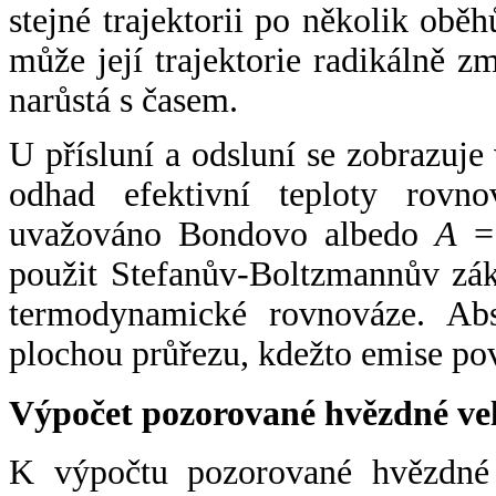
stejné trajektorii po několik oběh
může její trajektorie radikálně zm
narůstá s časem.
U přísluní a odsluní se zobrazuje
odhad efektivní teploty rovno
uvažováno Bondovo albedo
A
= 
použit Stefanův-Boltzmannův zák
termodynamické rovnováze. Abs
plochou průřezu, kdežto emise po
Výpočet pozorované hvězdné ve
K výpočtu pozorované hvězdné v