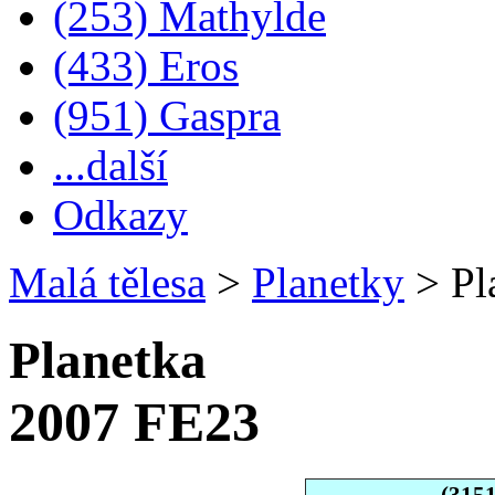
(253) Mathylde
(433) Eros
(951) Gaspra
...další
Odkazy
Malá tělesa
>
Planetky
>
Pl
Planetka
2007 FE23
(315