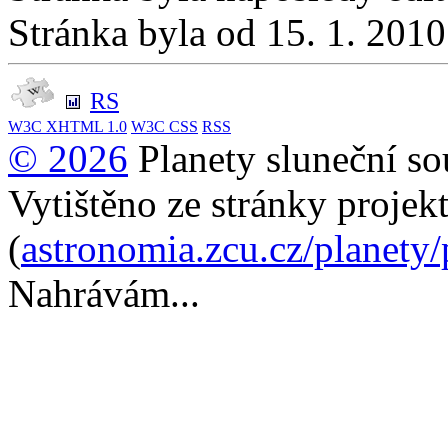
Stránka byla od 15. 1. 201
RS
W3C
XHTML 1.0
W3C
CSS
RSS
© 2026
Planety sluneční so
Vytištěno ze stránky projek
(
astronomia.zcu.cz/planety
Nahrávám...