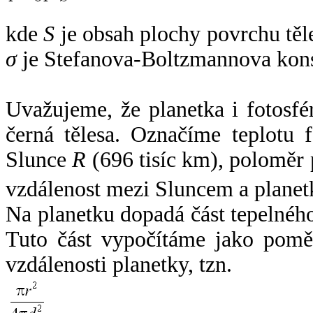
kde
S
je obsah plochy povrchu těl
σ
je Stefanova-Boltzmannova kons
Uvažujeme, že planetka i fotosfér
černá tělesa. Označíme teplotu 
Slunce
R
(696 tisíc km), poloměr
vzdálenost mezi Sluncem a plane
Na planetku dopadá část tepelnéh
Tuto část vypočítáme jako pomě
vzdálenosti planetky, tzn.