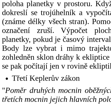
poloha planetky v prostoru. Kdy
dokreslí se trojúhelník a vypoč
(známe délky všech stran). Pomo
označení zruší. Výpočet ploch
planetky, pokud je časový interval
Body lze vybrat i mimo trajekto
zohledněn sklon dráhy k ekliptice
se pak počítají jen v rovině eklipti
Třetí Keplerův zákon
"
Poměr druhých mocnin oběžných
třetích mocnin jejich hlavních pol