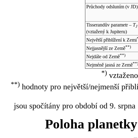
Průchody odsluním (v
JD
)
Tisserandův parametr –
T
J
(vztažený k Jupiteru)
Největší přiblížení k Zemi
**)
Nejjasnější ze Země
**)
Nejdále od Země
**
Nejméně jasná ze Země
*)
vztaženo
**)
hodnoty pro největší/nejmenší přibl
jsou spočítány pro období od 9. srpna
Poloha planetky