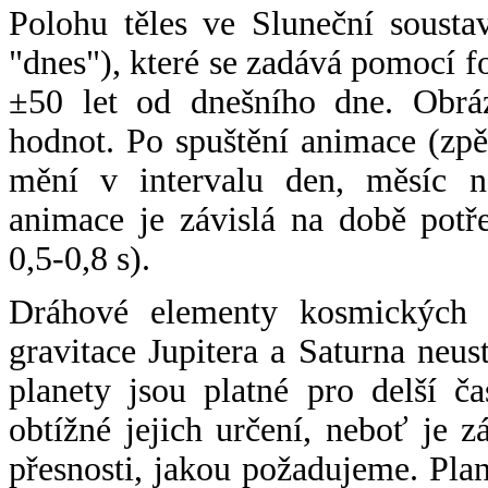
Polohu těles ve Sluneční sousta
"dnes"), které se zadává pomocí 
±50 let od dnešního dne. Obráz
hodnot. Po spuštění animace (zpě
mění v intervalu den, měsíc ne
animace je závislá na době potř
0,5-0,8 s).
Dráhové elementy kosmických t
gravitace Jupitera a Saturna neu
planety jsou platné pro delší č
obtížné jejich určení, neboť je 
přesnosti, jakou požadujeme. Pla