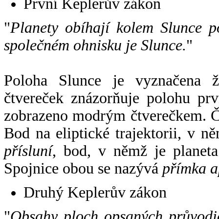
První Keplerův zákon
"
Planety obíhají kolem Slunce p
společném ohnisku je Slunce.
"
Poloha Slunce je vyznačena 
čtvereček znázorňuje polohu pr
zobrazeno modrým čtverečkem. Če
Bod na eliptické trajektorii, v n
přísluní
, bod, v němž je planet
Spojnice obou se nazývá
přímka a
Druhý Keplerův zákon
"
Obsahy ploch opsaných průvodič