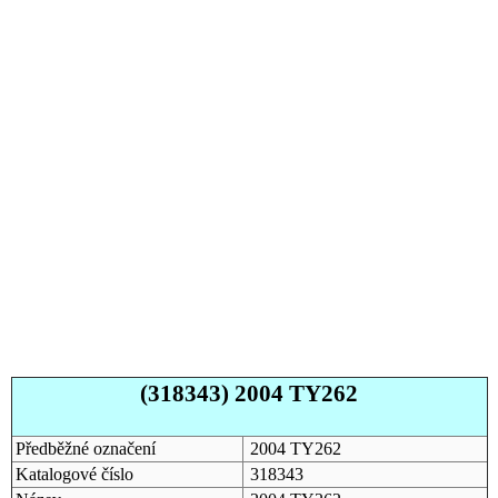
(318343) 2004 TY262
Předběžné označení
2004 TY262
Katalogové číslo
318343