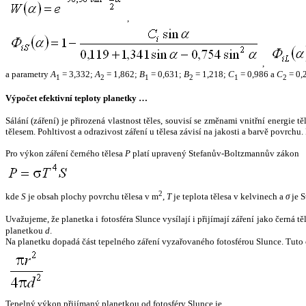
,
,
a parametry
A
= 3,332;
A
= 1,862;
B
= 0,631;
B
= 1,218;
C
= 0,986 a
C
= 0,
1
2
1
2
1
2
Výpočet efektivní teploty planetky …
Sálání (záření) je přirozená vlastnost těles, souvisí se změnami vnitřní energie 
tělesem. Pohltivost a odrazivost záření u tělesa závisí na jakosti a barvě povrch
Pro výkon záření černého tělesa
P
platí upravený Stefanův-Boltzmannův zákon
2
kde
S
je obsah plochy povrchu tělesa v m
,
T
je teplota tělesa v kelvinech a
σ
je S
Uvažujeme, že planetka i fotosféra Slunce vysílají i přijímají záření jako černá 
planetkou
d
.
Na planetku dopadá část tepelného záření vyzařovaného fotosférou Slunce. Tuto 
Tepelný výkon přijímaný planetkou od fotosféry Slunce je