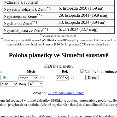
(vztažený k Jupiteru)
**)
6. listopadu 2050
(1,59 au)
Největší přiblížení k Zemi
**)
29. listopadu 2041
(19,9 mag)
Nejjasnější ze Země
**)
13. listopadu 2034
(3,94 au)
Nejdále od Země
**)
6. září 2034
(22,7 mag)
Nejméně jasná ze Země
*)
vztaženo k 25. května 2026;
**)
hodnoty pro největší/nejmenší přiblížení a nejnižší/nejvyšší pozorovanou hvězdnou velikost
jsou spočítány pro období od 9. srpna 2026 do 31. prosince 2050 s intervalem 1 den.
Poloha planetky ve Sluneční soustavě
en
Měsíc
Rok
Animac
.
:
Body
:
Zdroj dat:
IAU Minor Planet Center
eční soustavě v rovině ekliptiky. Měřítko je zvoleno automaticky podle vzdálenost
not, je vykreslena i poloha (včetně trajektorií) některých planet Sluneční soustavy
, které se zadává pomocí formuláře pod obrázkem. Lze zadat datum ±50 let od dneš