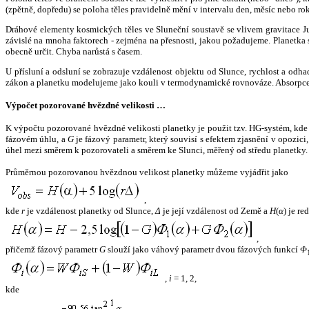
(zpětně, dopředu) se poloha těles pravidelně mění v intervalu den, měsíc nebo ro
Dráhové elementy kosmických těles ve Sluneční soustavě se vlivem gravitace Jup
závislé na mnoha faktorech - zejména na přesnosti, jakou požadujeme. Planetka se
obecně určit. Chyba narůstá s časem.
U přísluní a odsluní se zobrazuje vzdálenost objektu od Slunce, rychlost a od
zákon a planetku modelujeme jako kouli v termodynamické rovnováze. Absorpce 
Výpočet pozorované hvězdné velikosti …
K výpočtu pozorované hvězdné velikosti planetky je použit tzv. HG-systém, kd
fázovém úhlu, a
G
je fázový parametr, který souvisí s efektem zjasnění v opozic
úhel mezi směrem k pozorovateli a směrem ke Slunci, měřený od středu planetky. 
Průměrnou pozorovanou hvězdnou velikost planetky můžeme vyjádřit jako
,
kde
r
je vzdálenost planetky od Slunce,
Δ
je její vzdálenost od Země a
H
(
α
) je r
,
přičemž fázový parametr
G
slouží jako váhový parametr dvou fázových funkcí
Φ
,
i
= 1, 2,
kde