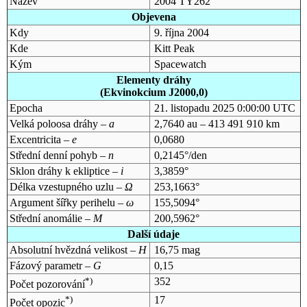
Název
2004 TY262
Objevena
Kdy
9. října 2004
Kde
Kitt Peak
Kým
Spacewatch
Elementy dráhy
(Ekvinokcium J2000,0)
Epocha
21. listopadu 2025 0:00:00 UTC
Velká poloosa dráhy –
a
2,7640 au – 413 491 910 km
Excentricita –
e
0,0680
Střední denní pohyb –
n
0,2145°/den
Sklon dráhy k ekliptice –
i
3,3859°
Délka vzestupného uzlu –
Ω
253,1663°
Argument šířky perihelu –
ω
155,5094°
Střední anomálie –
M
200,5962°
Další údaje
Absolutní hvězdná velikost –
H
16,75 mag
Fázový parametr –
G
0,15
*)
352
Počet pozorování
*)
17
Počet opozic