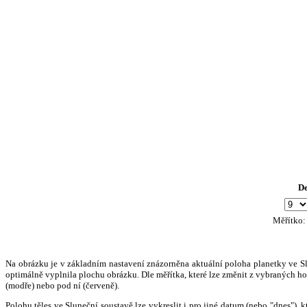
D
Měřítko
Na obrázku je v základním nastavení znázorněna aktuální poloha planetky ve Slun
optimálně vyplnila plochu obrázku. Dle měřítka, které lze změnit z vybraných hod
(modře) nebo pod ní (červeně).
Polohu těles ve Sluneční soustavě lze vykreslit i pro jiné datum (nebo "dnes")