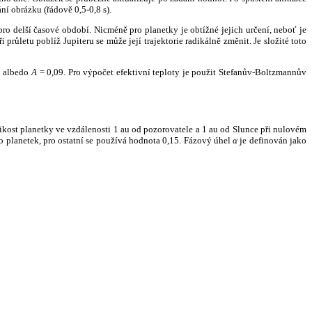
ní obrázku (řádově 0,5-0,8 s).
ro delší časové období. Nicméně pro planetky je obtížné jejich určení, neboť je
růletu poblíž Jupiteru se může její trajektorie radikálně změnit. Je složité toto
o albedo
A
= 0,09. Pro výpočet efektivní teploty je použit Stefanův-Boltzmannův
kost planetky ve vzdálenosti 1 au od pozorovatele a 1 au od Slunce při nulovém
planetek, pro ostatní se používá hodnota 0,15. Fázový úhel
α
je definován jako