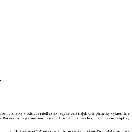
e
i planetky v odsluní (aféliu) tak, aby se celá trajektorie planetky vykreslila a
. Barva čáry trajektorie naznačuje, zda se planetka nachází nad rovinou ekliptiky
ního dne. Obrázek se průběžně aktualizuje po zadání hodnot. Po spuštění animace