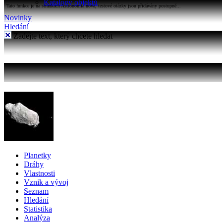
Katalogy objektů
Tato funkce je na stránkách Astronomia nová, testové otázky jsou přidávány postupně...
Novinky
Hledání
Zadejte text, který chcete hledat
Planetky
Dráhy
Vlastnosti
Vznik a vývoj
Seznam
Hledání
Statistika
Analýza