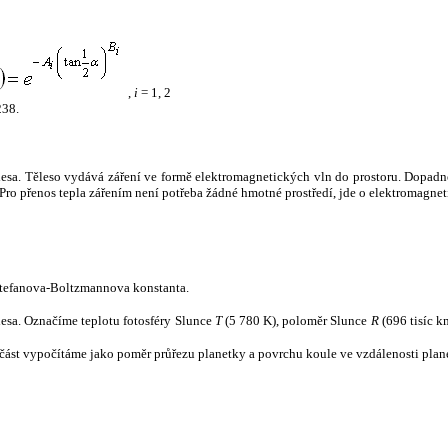
,
i
= 1, 2
238.
tělesa. Těleso vydává záření ve formě elektromagnetických vln do prostoru. Dopadne-l
u. Pro přenos tepla zářením není potřeba žádné hmotné prostředí, jde o elektromagnet
tefanova-Boltzmannova konstanta.
tělesa. Označíme teplotu fotosféry Slunce
T
(5 780 K), poloměr Slunce
R
(696 tisíc k
část vypočítáme jako poměr průřezu planetky a povrchu koule ve vzdálenosti plane