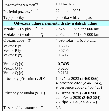
*)
1999–2025
Pozorována v letech
*)
22. dubna 2025
Poslední pozorování
Typ planetky
planetka v hlavním pásu
Odvozené údaje z elementů dráhy a dalších údajů
Vzdálenost v přísluní –
q
2,576 au – 385 367 000 km
Vzdálenost v odsluní –
Q
2,952 au – 441 617 000 km
Oběžná doba –
T
4,595 roků – 1 678,5 dnů
Vektor P [x]
0,6596
Vektor P [y]
0,6795
Vektor P [z]
0,3212
Vektor Q [x]
−0,7495
Vektor Q [y]
0,6268
Vektor Q [z]
0,2131
Průchody přísluním (v
JD
)
1. května 2023
(2 460 066),
4. prosince 2027
(2 461 745),
9. července 2032
(2 463 423)
Průchody odsluním (v
JD
)
17. srpna 2025
(2 460 906),
22. března 2030
(2 462 584),
26. října 2034
(2 464 262)
Tisserandův parametr –
T
3,3
J