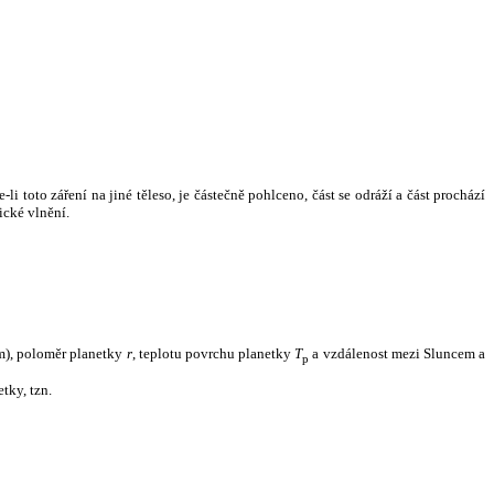
i toto záření na jiné těleso, je částečně pohlceno, část se odráží a část prochází
ické vlnění.
m), poloměr planetky
r
, teplotu povrchu planetky
T
a vzdálenost mezi Sluncem a
p
tky, tzn.