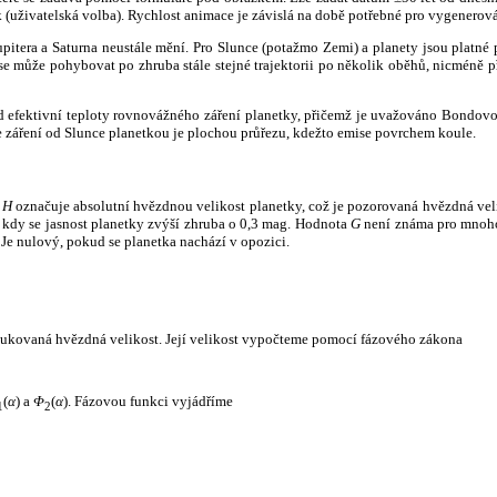
k (uživatelská volba). Rychlost animace je závislá na době potřebné pro vygenerová
itera a Saturna neustále mění. Pro Slunce (potažmo Zemi) a planety jsou platné p
 může pohybovat po zhruba stále stejné trajektorii po několik oběhů, nicméně při p
had efektivní teploty rovnovážného záření planetky, přičemž je uvažováno Bondov
záření od Slunce planetkou je plochou průřezu, kdežto emise povrchem koule.
e
H
označuje absolutní hvězdnou velikost planetky, což je pozorovaná hvězdná veli
i, kdy se jasnost planetky zvýší zhruba o 0,3 mag. Hodnota
G
není známa pro mnoho 
Je nulový, pokud se planetka nachází v opozici.
edukovaná hvězdná velikost. Její velikost vypočteme pomocí fázového zákona
(
α
) a
Φ
(
α
). Fázovou funkci vyjádříme
1
2