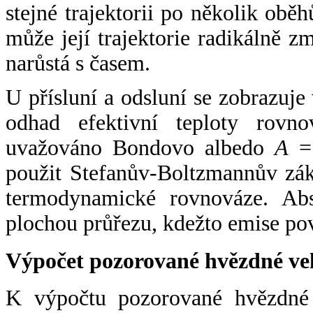
stejné trajektorii po několik oběh
může její trajektorie radikálně zm
narůstá s časem.
U přísluní a odsluní se zobrazuje
odhad efektivní teploty rovno
uvažováno Bondovo albedo
A
= 
použit Stefanův-Boltzmannův zák
termodynamické rovnováze. Abs
plochou průřezu, kdežto emise po
Výpočet pozorované hvězdné ve
K výpočtu pozorované hvězdné v