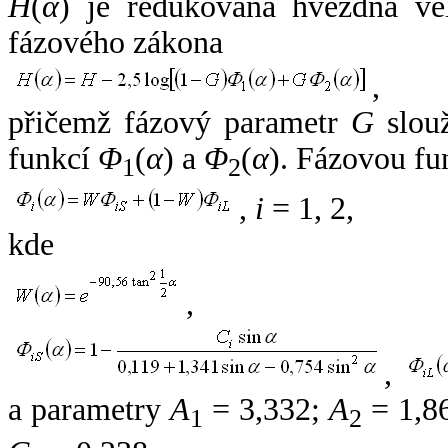
H
(
α
) je redukovaná hvězdná vel
fázového zákona
,
přičemž fázový parametr
G
slouž
funkcí
Φ
(
α
) a
Φ
(
α
). Fázovou fu
1
2
,
i
= 1, 2,
kde
,
,
a parametry
A
= 3,332;
A
= 1,8
1
2