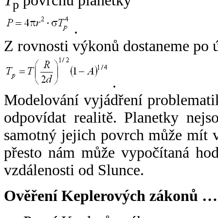
T
povrchu planetky
p
.
Z rovnosti výkonů dostaneme po 
.
Modelování vyjádření problemati
odpovídat realitě. Planetky nejso
samotný jejich povrch může mít v
přesto nám může vypočítaná hodn
vzdálenosti od Slunce.
Ověření Keplerových zákonů …