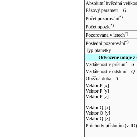
Absolutní hvězdná velikos
Fázový parametr –
G
*)
Počet pozorování
*)
Počet opozic
*)
Pozorována v letech
*)
Poslední pozorování
Typ planetky
Odvozené údaje z 
Vzdálenost v přísluní –
q
Vzdálenost v odsluní –
Q
Oběžná doba –
T
Vektor P [x]
Vektor P [y]
Vektor P [z]
Vektor Q [x]
Vektor Q [y]
Vektor Q [z]
Průchody přísluním (v
JD
)