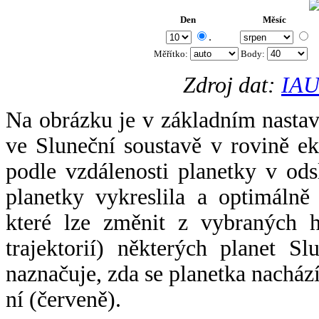
Den
Měsíc
.
Měřítko:
Body
:
Zdroj dat:
IAU
Na obrázku je v základním nastav
ve Sluneční soustavě v rovině ek
podle vzdálenosti planetky v odsl
planetky vykreslila a optimálně
které lze změnit z vybraných h
trajektorií) některých planet Sl
naznačuje, zda se planetka nacház
ní (červeně).