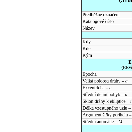
Předběžné označení
Katalogové číslo
Název
Kdy
Kde
Kým
E
(Ekv
Epocha
Velká poloosa dráhy –
a
Excentricita –
e
Střední denní pohyb –
n
Sklon dráhy k ekliptice –
i
Délka vzestupného uzlu –
Argument šířky perihelu 
Střední anomálie –
M