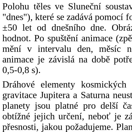
Polohu těles ve Sluneční sousta
"dnes"), které se zadává pomocí 
±50 let od dnešního dne. Obráz
hodnot. Po spuštění animace (zpě
mění v intervalu den, měsíc ne
animace je závislá na době potř
0,5-0,8 s).
Dráhové elementy kosmických t
gravitace Jupitera a Saturna neu
planety jsou platné pro delší č
obtížné jejich určení, neboť je 
přesnosti, jakou požadujeme. Pla