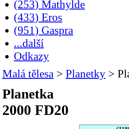
(253) Mathylde
(433) Eros
(951) Gaspra
...další
Odkazy
Malá tělesa
>
Planetky
>
Pl
Planetka
2000 FD20
(318