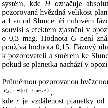
systém, kde
H
označuje absolut
pozorovaná hvězdná velikost plan
a 1 au od Slunce při nulovém fá
souvisí s efektem zjasnění v opoz
o 0,3 mag. Hodnota
G
není zná
používá hodnota 0,15. Fázový úh
k pozorovateli a směrem ke Slunc
pokud se planetka nachází v opozi
Průměrnou pozorovanou hvězdnou 
,
kde
r
je vzdálenost planetky od