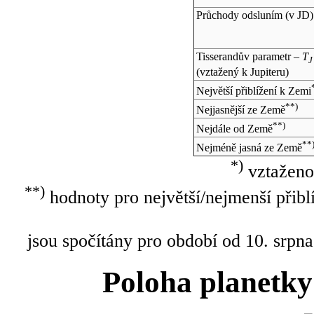
Průchody odsluním (v
JD
)
Tisserandův parametr –
T
J
(vztažený k Jupiteru)
Největší přiblížení k Zemi
**)
Nejjasnější ze Země
**)
Nejdále od Země
**
Nejméně jasná ze Země
*)
vztaženo
**)
hodnoty pro největší/nejmenší přibl
jsou spočítány pro období od 10. srpna
Poloha planetky