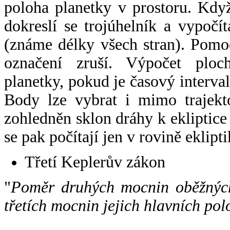
poloha planetky v prostoru. Kdy
dokreslí se trojúhelník a vypoč
(známe délky všech stran). Pomo
označení zruší. Výpočet ploch
planetky, pokud je časový interval
Body lze vybrat i mimo trajekto
zohledněn sklon dráhy k ekliptice
se pak počítají jen v rovině eklipti
Třetí Keplerův zákon
"
Poměr druhých mocnin oběžných
třetích mocnin jejich hlavních pol