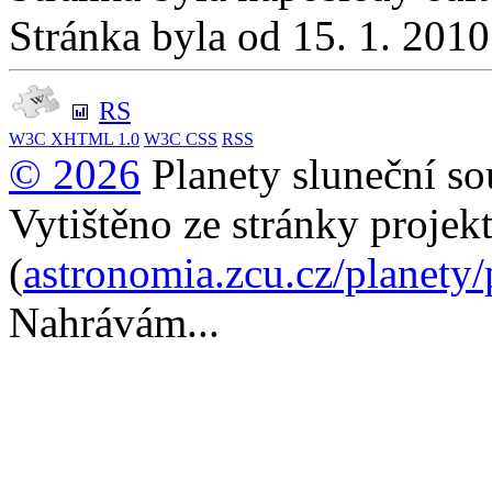
Stránka byla od 15. 1. 201
RS
W3C
XHTML 1.0
W3C
CSS
RSS
© 2026
Planety sluneční so
Vytištěno ze stránky projek
(
astronomia.zcu.cz/planety
Nahrávám...