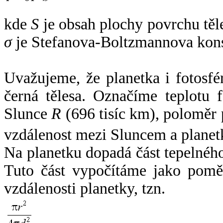
kde
S
je obsah plochy povrchu těl
σ
je Stefanova-Boltzmannova kons
Uvažujeme, že planetka i fotosfér
černá tělesa. Označíme teplotu 
Slunce
R
(696 tisíc km), poloměr
vzdálenost mezi Sluncem a plane
Na planetku dopadá část tepelnéh
Tuto část vypočítáme jako pomě
vzdálenosti planetky, tzn.