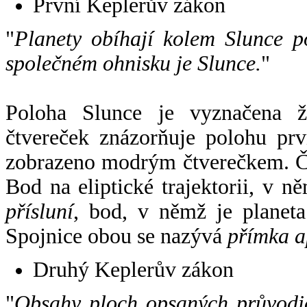
První Keplerův zákon
"
Planety obíhají kolem Slunce p
společném ohnisku je Slunce.
"
Poloha Slunce je vyznačena 
čtvereček znázorňuje polohu pr
zobrazeno modrým čtverečkem. Če
Bod na eliptické trajektorii, v n
přísluní
, bod, v němž je planet
Spojnice obou se nazývá
přímka a
Druhý Keplerův zákon
"
Obsahy ploch opsaných průvodič