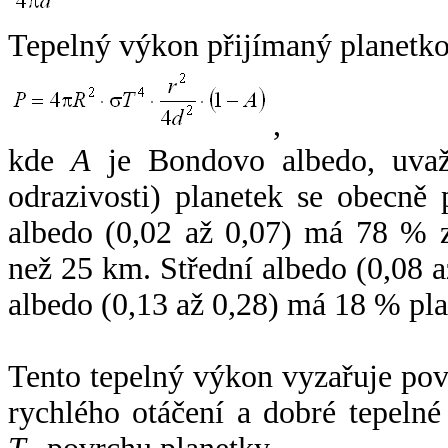
Tepelný výkon přijímaný planetko
,
kde
A
je Bondovo albedo, uvaž
odrazivosti) planetek se obecně
albedo (0,02 až 0,07) má 78 % z
než 25 km. Střední albedo (0,08 
albedo (0,13 až 0,28) má 18 % pla
Tento tepelný výkon vyzařuje po
rychlého otáčení a dobré tepelné