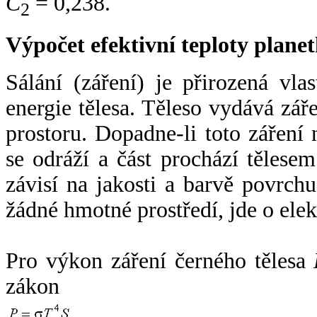
C
= 0,238.
2
Výpočet efektivní teploty plan
Sálání (záření) je přirozená vla
energie tělesa. Těleso vydává zá
prostoru. Dopadne-li toto záření n
se odráží a část prochází tělesem
závisí na jakosti a barvě povrch
žádné hmotné prostředí, jde o ele
Pro výkon záření černého tělesa
zákon