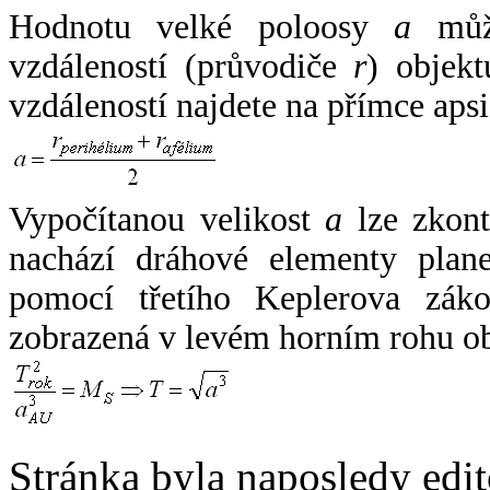
Hodnotu velké poloosy
a
může
vzdáleností (průvodiče
r
) objekt
vzdáleností najdete na přímce apsi
Vypočítanou velikost
a
lze zkont
nachází dráhové elementy plane
pomocí třetího Keplerova zák
zobrazená v levém horním rohu o
Stránka byla naposledy edi