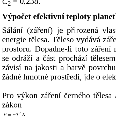
C
= 0,238.
2
Výpočet efektivní teploty plan
Sálání (záření) je přirozená vla
energie tělesa. Těleso vydává zá
prostoru. Dopadne-li toto záření n
se odráží a část prochází tělesem
závisí na jakosti a barvě povrch
žádné hmotné prostředí, jde o ele
Pro výkon záření černého tělesa
zákon