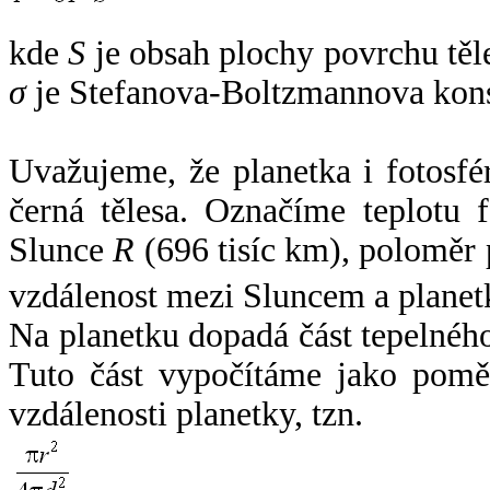
kde
S
je obsah plochy povrchu těl
σ
je Stefanova-Boltzmannova kons
Uvažujeme, že planetka i fotosfér
černá tělesa. Označíme teplotu 
Slunce
R
(696 tisíc km), poloměr
vzdálenost mezi Sluncem a plane
Na planetku dopadá část tepelnéh
Tuto část vypočítáme jako pomě
vzdálenosti planetky, tzn.