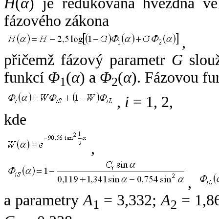
H
(
α
) je redukovaná hvězdná vel
fázového zákona
,
přičemž fázový parametr
G
slouž
funkcí
Φ
(
α
) a
Φ
(
α
). Fázovou fu
1
2
,
i
= 1, 2,
kde
,
,
a parametry
A
= 3,332;
A
= 1,8
1
2