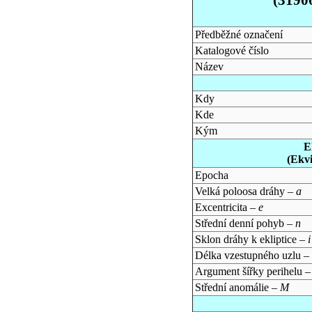
Předběžné označení
Katalogové číslo
Název
Kdy
Kde
Kým
E
(Ekv
Epocha
Velká poloosa dráhy –
a
Excentricita –
e
Střední denní pohyb –
n
Sklon dráhy k ekliptice –
i
Délka vzestupného uzlu –
Argument šířky perihelu 
Střední anomálie –
M