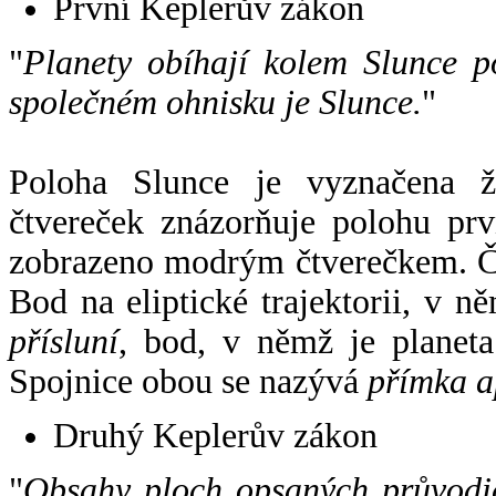
První Keplerův zákon
"
Planety obíhají kolem Slunce p
společném ohnisku je Slunce.
"
Poloha Slunce je vyznačena 
čtvereček znázorňuje polohu pr
zobrazeno modrým čtverečkem. Če
Bod na eliptické trajektorii, v n
přísluní
, bod, v němž je planet
Spojnice obou se nazývá
přímka a
Druhý Keplerův zákon
"
Obsahy ploch opsaných průvodič