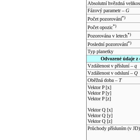
Absolutní hvězdná velikos
Fázový parametr –
G
*)
Počet pozorování
*)
Počet opozic
*)
Pozorována v letech
*)
Poslední pozorování
Typ planetky
Odvozené údaje z 
Vzdálenost v přísluní –
q
Vzdálenost v odsluní –
Q
Oběžná doba –
T
Vektor P [x]
Vektor P [y]
Vektor P [z]
Vektor Q [x]
Vektor Q [y]
Vektor Q [z]
Průchody přísluním (v
JD
)