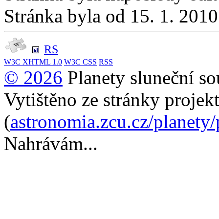
Stránka byla od 15. 1. 201
RS
W3C
XHTML 1.0
W3C
CSS
RSS
© 2026
Planety sluneční so
Vytištěno ze stránky projek
(
astronomia.zcu.cz/planety
Nahrávám...