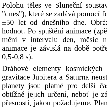
Polohu těles ve Sluneční sousta
"dnes"), které se zadává pomocí 
±50 let od dnešního dne. Obráz
hodnot. Po spuštění animace (zpě
mění v intervalu den, měsíc ne
animace je závislá na době potř
0,5-0,8 s).
Dráhové elementy kosmických t
gravitace Jupitera a Saturna neu
planety jsou platné pro delší č
obtížné jejich určení, neboť je 
přesnosti, jakou požadujeme. Pla