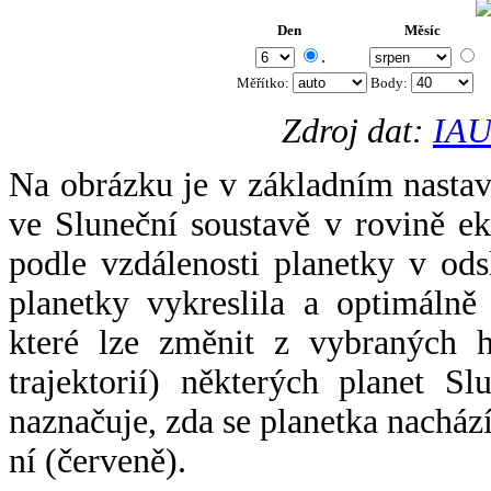
Den
Měsíc
.
Měřítko:
Body
:
Zdroj dat:
IAU
Na obrázku je v základním nastav
ve Sluneční soustavě v rovině ek
podle vzdálenosti planetky v odsl
planetky vykreslila a optimálně
které lze změnit z vybraných h
trajektorií) některých planet Sl
naznačuje, zda se planetka nacház
ní (červeně).