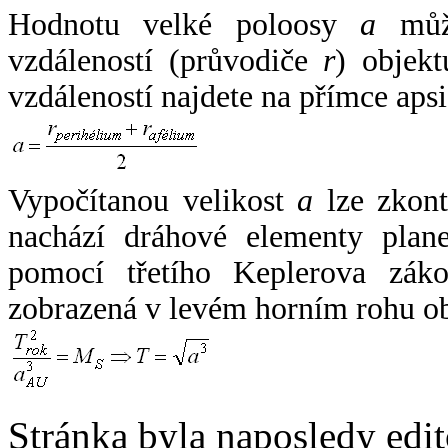
Hodnotu velké poloosy
a
může
vzdáleností (průvodiče
r
) objekt
vzdáleností najdete na přímce apsi
Vypočítanou velikost
a
lze zkont
nachází dráhové elementy plane
pomocí třetího Keplerova zák
zobrazená v levém horním rohu o
Stránka byla naposledy edi