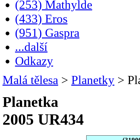
(253) Mathylde
(433) Eros
(951) Gaspra
...další
Odkazy
Malá tělesa
>
Planetky
>
Pl
Planetka
2005 UR434
(3190