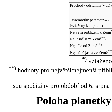
Průchody odsluním (v
JD
)
Tisserandův parametr –
T
J
(vztažený k Jupiteru)
Největší přiblížení k Zemi
**)
Nejjasnější ze Země
**)
Nejdále od Země
**
Nejméně jasná ze Země
*)
vztaženo
**)
hodnoty pro největší/nejmenší přibl
jsou spočítány pro období od 6. srpna
Poloha planetky