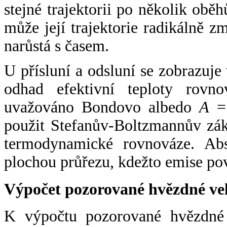
stejné trajektorii po několik oběh
může její trajektorie radikálně zm
narůstá s časem.
U přísluní a odsluní se zobrazuje
odhad efektivní teploty rovno
uvažováno Bondovo albedo
A
= 
použit Stefanův-Boltzmannův zák
termodynamické rovnováze. Abs
plochou průřezu, kdežto emise po
Výpočet pozorované hvězdné ve
K výpočtu pozorované hvězdné v