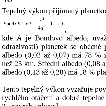
Tepelný výkon přijímaný planetko
,
kde
A
je Bondovo albedo, uvaž
odrazivosti) planetek se obecně
albedo (0,02 až 0,07) má 78 % z
než 25 km. Střední albedo (0,08 
albedo (0,13 až 0,28) má 18 % pla
Tento tepelný výkon vyzařuje po
rychlého otáčení a dobré tepelné