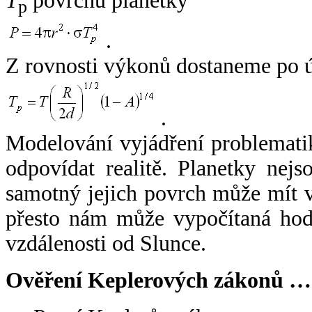
T
povrchu planetky
p
.
Z rovnosti výkonů dostaneme po 
.
Modelování vyjádření problemati
odpovídat realitě. Planetky nejso
samotný jejich povrch může mít v
přesto nám může vypočítaná hodn
vzdálenosti od Slunce.
Ověření Keplerových zákonů …