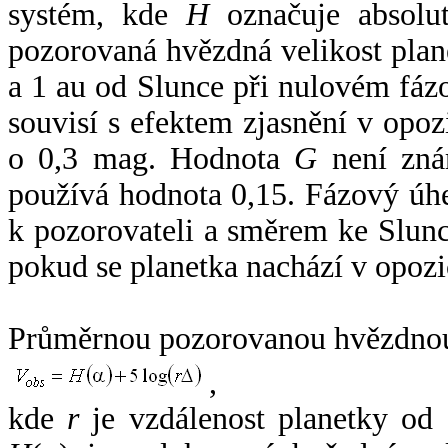
systém, kde
H
označuje absolut
pozorovaná hvězdná velikost plan
a 1 au od Slunce při nulovém fá
souvisí s efektem zjasnění v opoz
o 0,3 mag. Hodnota
G
není zná
používá hodnota 0,15. Fázový úh
k pozorovateli a směrem ke Slunc
pokud se planetka nachází v opozi
Průměrnou pozorovanou hvězdnou 
,
kde
r
je vzdálenost planetky od