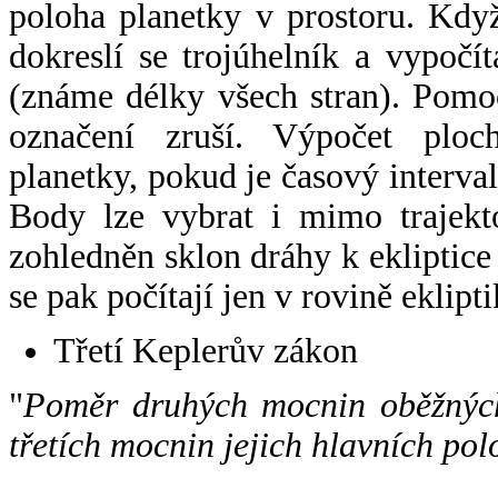
poloha planetky v prostoru. Kdy
dokreslí se trojúhelník a vypoč
(známe délky všech stran). Pomo
označení zruší. Výpočet ploch
planetky, pokud je časový interval
Body lze vybrat i mimo trajekto
zohledněn sklon dráhy k ekliptice
se pak počítají jen v rovině eklipti
Třetí Keplerův zákon
"
Poměr druhých mocnin oběžných
třetích mocnin jejich hlavních pol