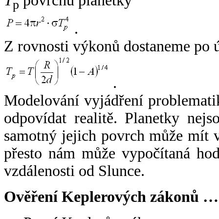
T
povrchu planetky
p
.
Z rovnosti výkonů dostaneme po 
.
Modelování vyjádření problemati
odpovídat realitě. Planetky nejso
samotný jejich povrch může mít v
přesto nám může vypočítaná hodn
vzdálenosti od Slunce.
Ověření Keplerových zákonů …