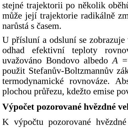
stejné trajektorii po několik oběh
může její trajektorie radikálně zm
narůstá s časem.
U přísluní a odsluní se zobrazuje
odhad efektivní teploty rovno
uvažováno Bondovo albedo
A
= 
použit Stefanův-Boltzmannův zák
termodynamické rovnováze. Abs
plochou průřezu, kdežto emise po
Výpočet pozorované hvězdné ve
K výpočtu pozorované hvězdné v