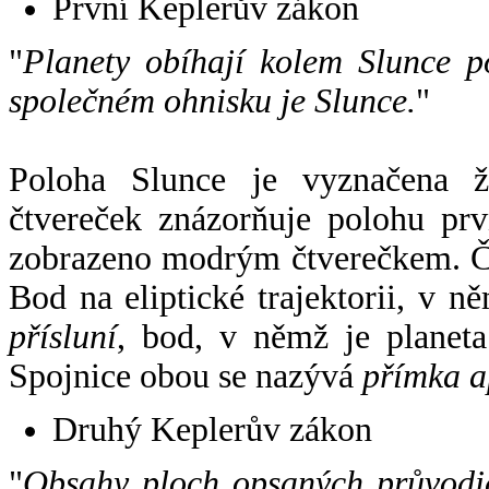
První Keplerův zákon
"
Planety obíhají kolem Slunce p
společném ohnisku je Slunce.
"
Poloha Slunce je vyznačena 
čtvereček znázorňuje polohu pr
zobrazeno modrým čtverečkem. Če
Bod na eliptické trajektorii, v n
přísluní
, bod, v němž je planet
Spojnice obou se nazývá
přímka a
Druhý Keplerův zákon
"
Obsahy ploch opsaných průvodič