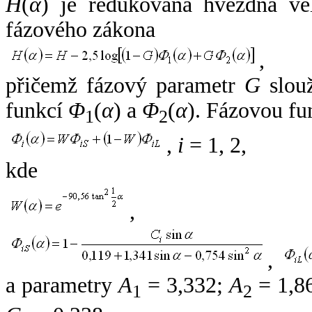
H
(
α
) je redukovaná hvězdná vel
fázového zákona
,
přičemž fázový parametr
G
slouž
funkcí
Φ
(
α
) a
Φ
(
α
). Fázovou fu
1
2
,
i
= 1, 2,
kde
,
,
a parametry
A
= 3,332;
A
= 1,8
1
2