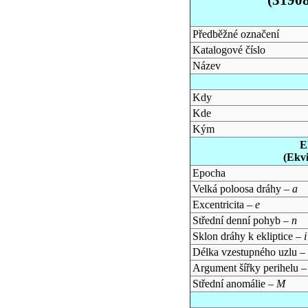
Předběžné označení
Katalogové číslo
Název
Kdy
Kde
Kým
E
(Ekv
Epocha
Velká poloosa dráhy –
a
Excentricita –
e
Střední denní pohyb –
n
Sklon dráhy k ekliptice –
i
Délka vzestupného uzlu –
Argument šířky perihelu 
Střední anomálie –
M