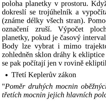
poloha planetky v prostoru. Kdy
dokreslí se trojúhelník a vypoč
(známe délky všech stran). Pomo
označení zruší. Výpočet ploch
planetky, pokud je časový interval
Body lze vybrat i mimo trajekto
zohledněn sklon dráhy k ekliptice
se pak počítají jen v rovině eklipti
Třetí Keplerův zákon
"
Poměr druhých mocnin oběžných
třetích mocnin jejich hlavních pol