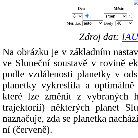
Den
Měsíc
.
Měřítko:
Body
:
Zdroj dat:
IAU
Na obrázku je v základním nastav
ve Sluneční soustavě v rovině ek
podle vzdálenosti planetky v odsl
planetky vykreslila a optimálně
které lze změnit z vybraných h
trajektorií) některých planet Sl
naznačuje, zda se planetka nacház
ní (červeně).