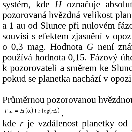
systém, kde
H
označuje absolut
pozorovaná hvězdná velikost plan
a 1 au od Slunce při nulovém fá
souvisí s efektem zjasnění v opoz
o 0,3 mag. Hodnota
G
není zná
používá hodnota 0,15. Fázový úh
k pozorovateli a směrem ke Slunc
pokud se planetka nachází v opozi
Průměrnou pozorovanou hvězdnou 
,
kde
r
je vzdálenost planetky od