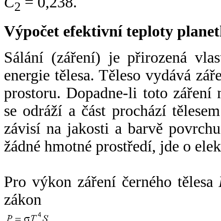
C
= 0,238.
2
Výpočet efektivní teploty plan
Sálání (záření) je přirozená vla
energie tělesa. Těleso vydává zá
prostoru. Dopadne-li toto záření n
se odráží a část prochází tělesem
závisí na jakosti a barvě povrch
žádné hmotné prostředí, jde o ele
Pro výkon záření černého tělesa
zákon