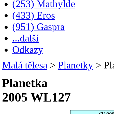
(253) Mathylde
(433) Eros
(951) Gaspra
...další
Odkazy
Malá tělesa
>
Planetky
>
Pl
Planetka
2005 WL127
(3190