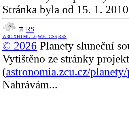
Stránka byla od 15. 1. 201
RS
W3C
XHTML 1.0
W3C
CSS
RSS
© 2026
Planety sluneční so
Vytištěno ze stránky projek
(
astronomia.zcu.cz/planety
Nahrávám...