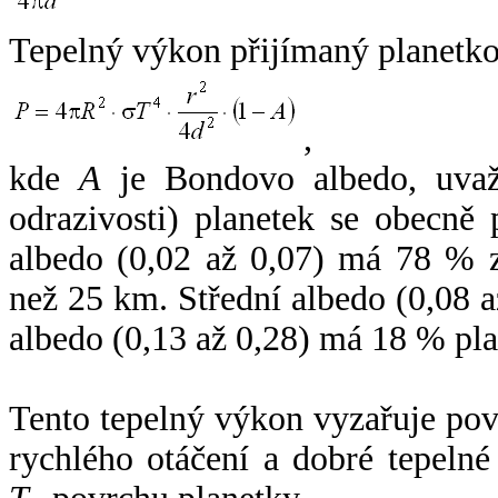
Tepelný výkon přijímaný planetko
,
kde
A
je Bondovo albedo, uvaž
odrazivosti) planetek se obecně
albedo (0,02 až 0,07) má 78 % z
než 25 km. Střední albedo (0,08 
albedo (0,13 až 0,28) má 18 % pla
Tento tepelný výkon vyzařuje po
rychlého otáčení a dobré tepelné