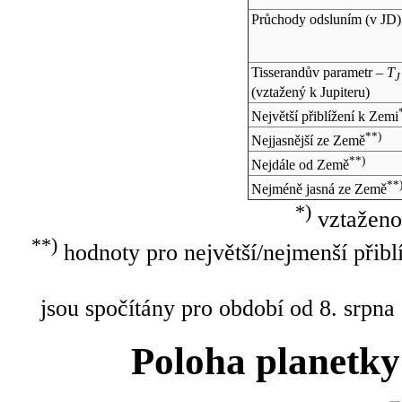
Průchody odsluním (v
JD
)
Tisserandův parametr –
T
J
(vztažený k Jupiteru)
Největší přiblížení k Zemi
**)
Nejjasnější ze Země
**)
Nejdále od Země
**
Nejméně jasná ze Země
*)
vztaženo
**)
hodnoty pro největší/nejmenší přibl
jsou spočítány pro období od 8. srpna
Poloha planetky