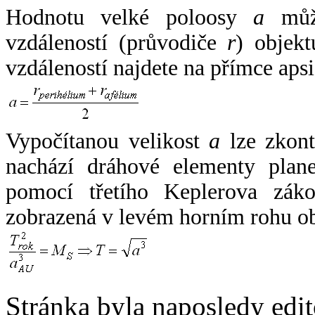
Hodnotu velké poloosy
a
může
vzdáleností (průvodiče
r
) objekt
vzdáleností najdete na přímce apsi
Vypočítanou velikost
a
lze zkont
nachází dráhové elementy plane
pomocí třetího Keplerova zák
zobrazená v levém horním rohu o
Stránka byla naposledy edi