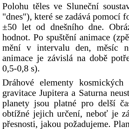
Polohu těles ve Sluneční sousta
"dnes"), které se zadává pomocí 
±50 let od dnešního dne. Obráz
hodnot. Po spuštění animace (zpě
mění v intervalu den, měsíc ne
animace je závislá na době potř
0,5-0,8 s).
Dráhové elementy kosmických t
gravitace Jupitera a Saturna neu
planety jsou platné pro delší č
obtížné jejich určení, neboť je 
přesnosti, jakou požadujeme. Pla