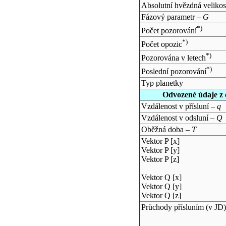
Absolutní hvězdná velikos
Fázový parametr –
G
*)
Počet pozorování
*)
Počet opozic
*)
Pozorována v letech
*)
Poslední pozorování
Typ planetky
Odvozené údaje z 
Vzdálenost v přísluní –
q
Vzdálenost v odsluní –
Q
Oběžná doba –
T
Vektor P [x]
Vektor P [y]
Vektor P [z]
Vektor Q [x]
Vektor Q [y]
Vektor Q [z]
Průchody přísluním (v
JD
)