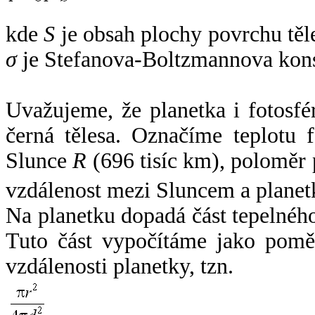
kde
S
je obsah plochy povrchu těl
σ
je Stefanova-Boltzmannova kons
Uvažujeme, že planetka i fotosfér
černá tělesa. Označíme teplotu 
Slunce
R
(696 tisíc km), poloměr
vzdálenost mezi Sluncem a plane
Na planetku dopadá část tepelnéh
Tuto část vypočítáme jako pomě
vzdálenosti planetky, tzn.