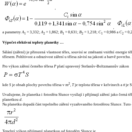
,
,
a parametry
A
= 3,332;
A
= 1,862;
B
= 0,631;
B
= 1,218;
C
= 0,986 a
C
= 0,
1
2
1
2
1
2
Výpočet efektivní teploty planetky …
Sálání (záření) je přirozená vlastnost těles, souvisí se změnami vnitřní energie 
tělesem. Pohltivost a odrazivost záření u tělesa závisí na jakosti a barvě povrch
Pro výkon záření černého tělesa
P
platí upravený Stefanův-Boltzmannův zákon
2
kde
S
je obsah plochy povrchu tělesa v m
,
T
je teplota tělesa v kelvinech a
σ
je S
Uvažujeme, že planetka i fotosféra Slunce vysílají i přijímají záření jako černá 
planetkou
d
.
Na planetku dopadá část tepelného záření vyzařovaného fotosférou Slunce. Tuto 
Tepelný výkon přijímaný planetkou od fotosféry Slunce je