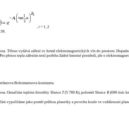
,
i
= 1, 2
238.
tělesa. Těleso vydává záření ve formě elektromagnetických vln do prostoru. Dopadne-l
u. Pro přenos tepla zářením není potřeba žádné hmotné prostředí, jde o elektromagnet
tefanova-Boltzmannova konstanta.
tělesa. Označíme teplotu fotosféry Slunce
T
(5 780 K), poloměr Slunce
R
(696 tisíc k
část vypočítáme jako poměr průřezu planetky a povrchu koule ve vzdálenosti plane