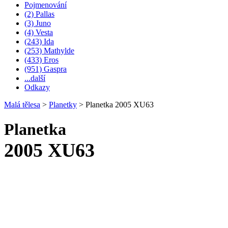
Pojmenování
(2) Pallas
(3) Juno
(4) Vesta
(243) Ida
(253) Mathylde
(433) Eros
(951) Gaspra
...další
Odkazy
Malá tělesa
>
Planetky
>
Planetka 2005 XU63
Planetka
2005 XU63