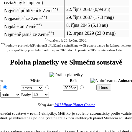
(vztažený k Jupiteru)
**)
22. října 2037
(0,99 au)
Největší přiblížení k Zemi
**)
29. října 2037
(17,3 mag)
Nejjasnější ze Země
**)
8. října 2045
(5,18 au)
Nejdále od Země
**)
12. srpna 2029
(23,0 mag)
Nejméně jasná ze Země
*)
vztaženo k 25. května 2026;
**)
hodnoty pro největší/nejmenší přiblížení a nejnižší/nejvyšší pozorovanou hvězdnou velikost
jsou spočítány pro období od 6. srpna 2026 do 31. prosince 2050 s intervalem 1 den.
Poloha planetky ve Sluneční soustavě
en
Měsíc
Rok
Animac
.
:
Body
:
Zdroj dat:
IAU Minor Planet Center
eční soustavě v rovině ekliptiky. Měřítko je zvoleno automaticky podle vzdálenost
not, je vykreslena i poloha (včetně trajektorií) některých planet Sluneční soustavy
, které se zadává pomocí formuláře pod obrázkem. Lze zadat datum ±50 let od dneš