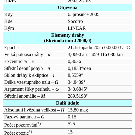
Název
2005 XU63
Objevena
Kdy
6. prosince 2005
Kde
Socorro
Kým
LINEAR
Elementy dráhy
(Ekvinokcium J2000,0)
Epocha
21. listopadu 2025 0:00:00 UTC
Velká poloosa dráhy –
a
3,0690 au – 459 116 030 km
Excentricita –
e
0,3636
Střední denní pohyb –
n
0,1833°/den
Sklon dráhy k ekliptice –
i
8,5559°
Délka vzestupného uzlu –
Ω
34,8439°
Argument šířky perihelu –
ω
340,6845°
Střední anomálie –
M
289,5198°
Další údaje
Absolutní hvězdná velikost –
H
15,80 mag
Fázový parametr –
G
0,15
*)
525
Počet pozorování
*)
15
Počet opozic