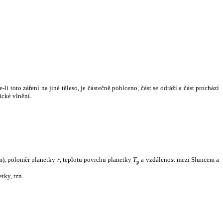
i toto záření na jiné těleso, je částečně pohlceno, část se odráží a část prochází
ické vlnění.
m), poloměr planetky
r
, teplotu povrchu planetky
T
a vzdálenost mezi Sluncem a
p
tky, tzn.