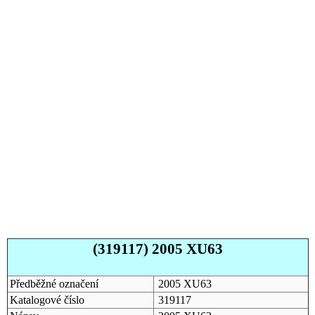
(319117) 2005 XU63
Předběžné označení
2005 XU63
Katalogové číslo
319117