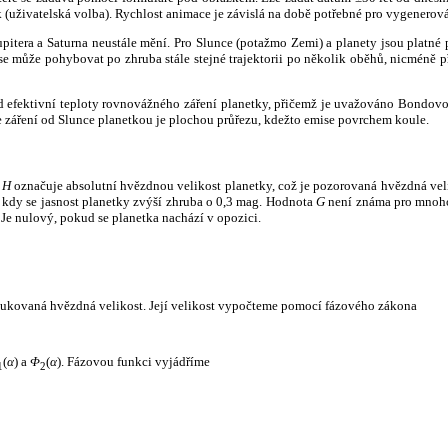
k (uživatelská volba). Rychlost animace je závislá na době potřebné pro vygenerová
itera a Saturna neustále mění. Pro Slunce (potažmo Zemi) a planety jsou platné p
 může pohybovat po zhruba stále stejné trajektorii po několik oběhů, nicméně při p
had efektivní teploty rovnovážného záření planetky, přičemž je uvažováno Bondov
záření od Slunce planetkou je plochou průřezu, kdežto emise povrchem koule.
e
H
označuje absolutní hvězdnou velikost planetky, což je pozorovaná hvězdná veli
i, kdy se jasnost planetky zvýší zhruba o 0,3 mag. Hodnota
G
není známa pro mnoho 
Je nulový, pokud se planetka nachází v opozici.
edukovaná hvězdná velikost. Její velikost vypočteme pomocí fázového zákona
(
α
) a
Φ
(
α
). Fázovou funkci vyjádříme
1
2