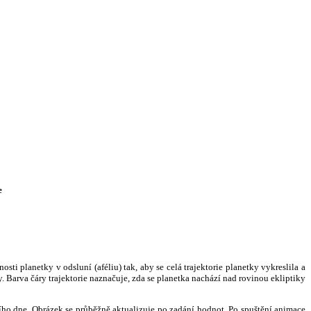
e
i planetky v odsluní (aféliu) tak, aby se celá trajektorie planetky vykreslila a
. Barva čáry trajektorie naznačuje, zda se planetka nachází nad rovinou ekliptiky
ního dne. Obrázek se průběžně aktualizuje po zadání hodnot. Po spuštění animace