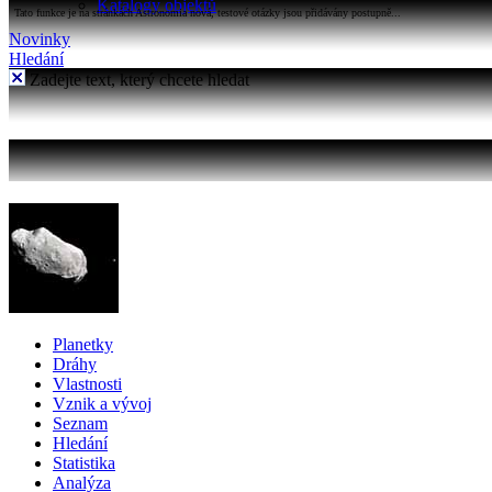
Katalogy objektů
Tato funkce je na stránkách Astronomia nová, testové otázky jsou přidávány postupně...
Novinky
Hledání
Zadejte text, který chcete hledat
Planetky
Dráhy
Vlastnosti
Vznik a vývoj
Seznam
Hledání
Statistika
Analýza