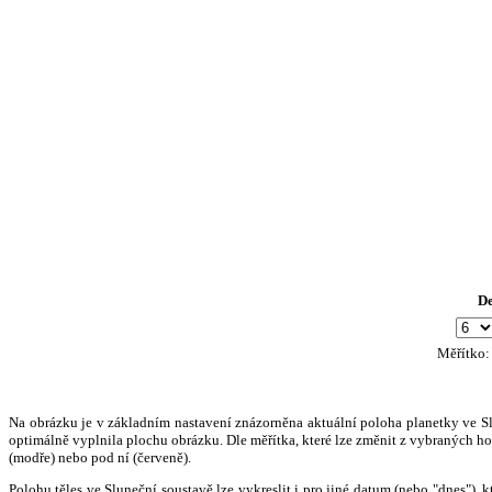
D
Měřítko
Na obrázku je v základním nastavení znázorněna aktuální poloha planetky ve Slun
optimálně vyplnila plochu obrázku. Dle měřítka, které lze změnit z vybraných hod
(modře) nebo pod ní (červeně).
Polohu těles ve Sluneční soustavě lze vykreslit i pro jiné datum (nebo "dnes")