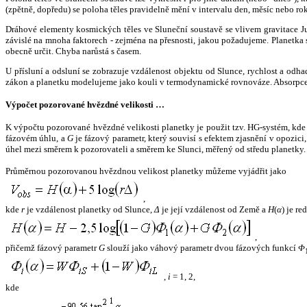
(zpětně, dopředu) se poloha těles pravidelně mění v intervalu den, měsíc nebo ro
Dráhové elementy kosmických těles ve Sluneční soustavě se vlivem gravitace Jup
závislé na mnoha faktorech - zejména na přesnosti, jakou požadujeme. Planetka se
obecně určit. Chyba narůstá s časem.
U přísluní a odsluní se zobrazuje vzdálenost objektu od Slunce, rychlost a od
zákon a planetku modelujeme jako kouli v termodynamické rovnováze. Absorpce 
Výpočet pozorované hvězdné velikosti …
K výpočtu pozorované hvězdné velikosti planetky je použit tzv. HG-systém, kd
fázovém úhlu, a
G
je fázový parametr, který souvisí s efektem zjasnění v opozic
úhel mezi směrem k pozorovateli a směrem ke Slunci, měřený od středu planetky. 
Průměrnou pozorovanou hvězdnou velikost planetky můžeme vyjádřit jako
,
kde
r
je vzdálenost planetky od Slunce,
Δ
je její vzdálenost od Země a
H
(
α
) je r
,
přičemž fázový parametr
G
slouží jako váhový parametr dvou fázových funkcí
Φ
,
i
= 1, 2,
kde