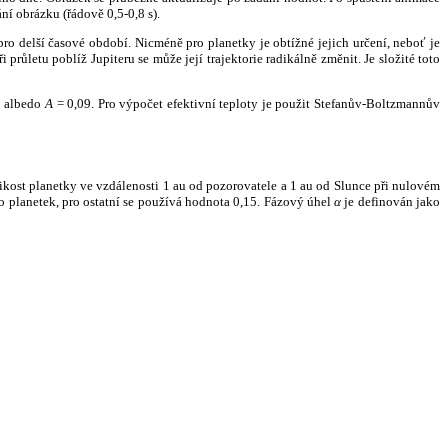
ní obrázku (řádově 0,5-0,8 s).
ro delší časové období. Nicméně pro planetky je obtížné jejich určení, neboť je
růletu poblíž Jupiteru se může její trajektorie radikálně změnit. Je složité toto
o albedo
A
= 0,09. Pro výpočet efektivní teploty je použit Stefanův-Boltzmannův
kost planetky ve vzdálenosti 1 au od pozorovatele a 1 au od Slunce při nulovém
planetek, pro ostatní se používá hodnota 0,15. Fázový úhel
α
je definován jako