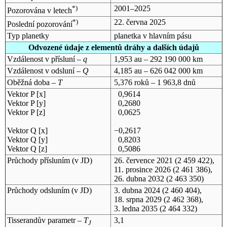
*)
2001–2025
Pozorována v letech
*)
22. června 2025
Poslední pozorování
Typ planetky
planetka v hlavním pásu
Odvozené údaje z elementů dráhy a dalších údajů
Vzdálenost v přísluní –
q
1,953 au – 292 190 000 km
Vzdálenost v odsluní –
Q
4,185 au – 626 042 000 km
Oběžná doba –
T
5,376 roků – 1 963,8 dnů
Vektor P [x]
0,9614
Vektor P [y]
0,2680
Vektor P [z]
0,0625
Vektor Q [x]
−0,2617
Vektor Q [y]
0,8203
Vektor Q [z]
0,5086
Průchody přísluním (v
JD
)
26. července 2021
(2 459 422),
11. prosince 2026
(2 461 386),
26. dubna 2032
(2 463 350)
Průchody odsluním (v
JD
)
3. dubna 2024
(2 460 404),
18. srpna 2029
(2 462 368),
3. ledna 2035
(2 464 332)
Tisserandův parametr –
T
3,1
J