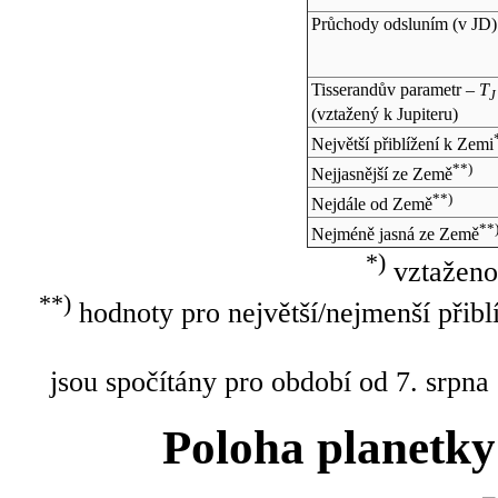
Průchody odsluním (v
JD
)
Tisserandův parametr –
T
J
(vztažený k Jupiteru)
Největší přiblížení k Zemi
**)
Nejjasnější ze Země
**)
Nejdále od Země
**
Nejméně jasná ze Země
*)
vztaženo
**)
hodnoty pro největší/nejmenší přibl
jsou spočítány pro období od 7. srpna
Poloha planetky