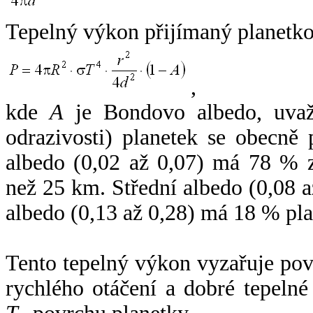
Tepelný výkon přijímaný planetko
,
kde
A
je Bondovo albedo, uvaž
odrazivosti) planetek se obecně
albedo (0,02 až 0,07) má 78 % z
než 25 km. Střední albedo (0,08 
albedo (0,13 až 0,28) má 18 % pla
Tento tepelný výkon vyzařuje po
rychlého otáčení a dobré tepelné