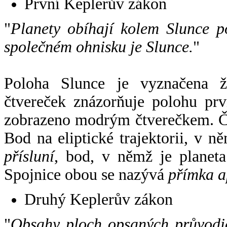
První Keplerův zákon
"
Planety obíhají kolem Slunce p
společném ohnisku je Slunce.
"
Poloha Slunce je vyznačena 
čtvereček znázorňuje polohu pr
zobrazeno modrým čtverečkem. Če
Bod na eliptické trajektorii, v n
přísluní
, bod, v němž je planet
Spojnice obou se nazývá
přímka a
Druhý Keplerův zákon
"
Obsahy ploch opsaných průvodič