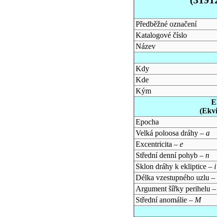
Předběžné označení
Katalogové číslo
Název
Kdy
Kde
Kým
E
(Ekv
Epocha
Velká poloosa dráhy –
a
Excentricita –
e
Střední denní pohyb –
n
Sklon dráhy k ekliptice –
i
Délka vzestupného uzlu –
Argument šířky perihelu 
Střední anomálie –
M