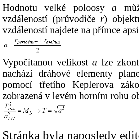
Hodnotu velké poloosy
a
může
vzdáleností (průvodiče
r
) objekt
vzdáleností najdete na přímce apsi
Vypočítanou velikost
a
lze zkont
nachází dráhové elementy plane
pomocí třetího Keplerova zák
zobrazená v levém horním rohu o
Stránka byla naposledy edi