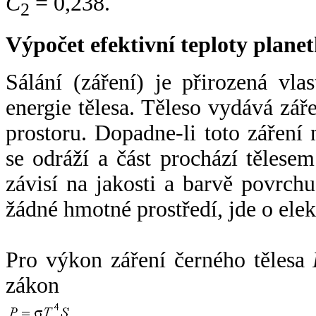
C
= 0,238.
2
Výpočet efektivní teploty plan
Sálání (záření) je přirozená vla
energie tělesa. Těleso vydává zá
prostoru. Dopadne-li toto záření n
se odráží a část prochází tělesem
závisí na jakosti a barvě povrch
žádné hmotné prostředí, jde o ele
Pro výkon záření černého tělesa
zákon