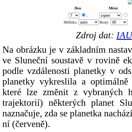
Den
Měsíc
.
Měřítko:
Body
:
Zdroj dat:
IAU
Na obrázku je v základním nastav
ve Sluneční soustavě v rovině ek
podle vzdálenosti planetky v odsl
planetky vykreslila a optimálně
které lze změnit z vybraných h
trajektorií) některých planet Sl
naznačuje, zda se planetka nacház
ní (červeně).