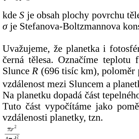
kde
S
je obsah plochy povrchu těl
σ
je Stefanova-Boltzmannova kons
Uvažujeme, že planetka i fotosfér
černá tělesa. Označíme teplotu 
Slunce
R
(696 tisíc km), poloměr
vzdálenost mezi Sluncem a plane
Na planetku dopadá část tepelnéh
Tuto část vypočítáme jako pomě
vzdálenosti planetky, tzn.