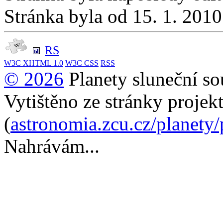
Stránka byla od 15. 1. 201
RS
W3C
XHTML 1.0
W3C
CSS
RSS
© 2026
Planety sluneční so
Vytištěno ze stránky projek
(
astronomia.zcu.cz/planety
Nahrávám...