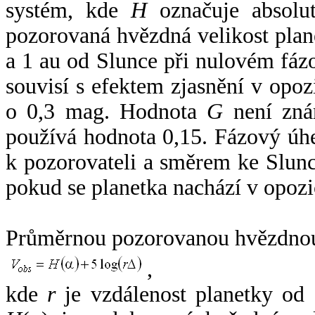
systém, kde
H
označuje absolut
pozorovaná hvězdná velikost plan
a 1 au od Slunce při nulovém fá
souvisí s efektem zjasnění v opoz
o 0,3 mag. Hodnota
G
není zná
používá hodnota 0,15. Fázový úh
k pozorovateli a směrem ke Slunc
pokud se planetka nachází v opozi
Průměrnou pozorovanou hvězdnou 
,
kde
r
je vzdálenost planetky od