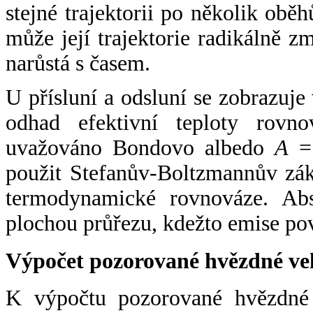
stejné trajektorii po několik oběh
může její trajektorie radikálně zm
narůstá s časem.
U přísluní a odsluní se zobrazuje
odhad efektivní teploty rovno
uvažováno Bondovo albedo
A
= 
použit Stefanův-Boltzmannův zák
termodynamické rovnováze. Abs
plochou průřezu, kdežto emise po
Výpočet pozorované hvězdné ve
K výpočtu pozorované hvězdné v