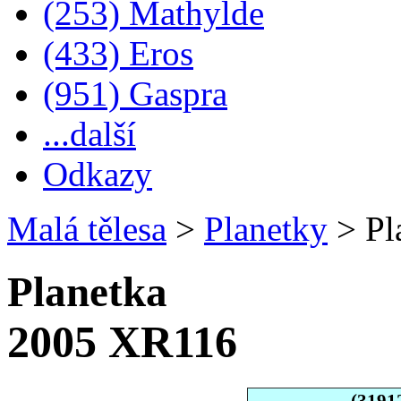
(253) Mathylde
(433) Eros
(951) Gaspra
...další
Odkazy
Malá tělesa
>
Planetky
>
Pl
Planetka
2005 XR116
(3191