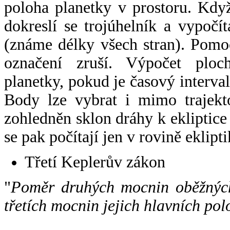
poloha planetky v prostoru. Kdy
dokreslí se trojúhelník a vypoč
(známe délky všech stran). Pomo
označení zruší. Výpočet ploch
planetky, pokud je časový interval
Body lze vybrat i mimo trajekto
zohledněn sklon dráhy k ekliptice
se pak počítají jen v rovině eklipti
Třetí Keplerův zákon
"
Poměr druhých mocnin oběžných
třetích mocnin jejich hlavních pol