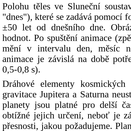
Polohu těles ve Sluneční sousta
"dnes"), které se zadává pomocí 
±50 let od dnešního dne. Obráz
hodnot. Po spuštění animace (zpě
mění v intervalu den, měsíc ne
animace je závislá na době potř
0,5-0,8 s).
Dráhové elementy kosmických t
gravitace Jupitera a Saturna neu
planety jsou platné pro delší č
obtížné jejich určení, neboť je 
přesnosti, jakou požadujeme. Pla