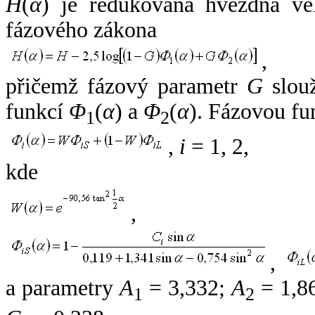
H
(
α
) je redukovaná hvězdná vel
fázového zákona
,
přičemž fázový parametr
G
slouž
funkcí
Φ
(
α
) a
Φ
(
α
). Fázovou fu
1
2
,
i
= 1, 2,
kde
,
,
a parametry
A
= 3,332;
A
= 1,8
1
2