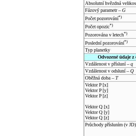
Absolutní hvězdná velikos
Fázový parametr –
G
*)
Počet pozorování
*)
Počet opozic
*)
Pozorována v letech
*)
Poslední pozorování
Typ planetky
Odvozené údaje z 
Vzdálenost v přísluní –
q
Vzdálenost v odsluní –
Q
Oběžná doba –
T
Vektor P [x]
Vektor P [y]
Vektor P [z]
Vektor Q [x]
Vektor Q [y]
Vektor Q [z]
Průchody přísluním (v
JD
)