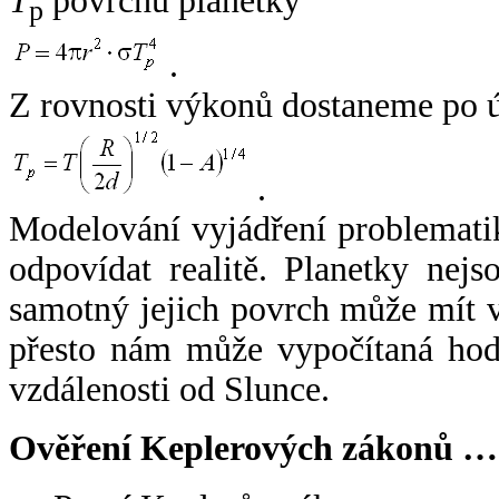
T
povrchu planetky
p
.
Z rovnosti výkonů dostaneme po 
.
Modelování vyjádření problemati
odpovídat realitě. Planetky nejso
samotný jejich povrch může mít v
přesto nám může vypočítaná hodn
vzdálenosti od Slunce.
Ověření Keplerových zákonů …