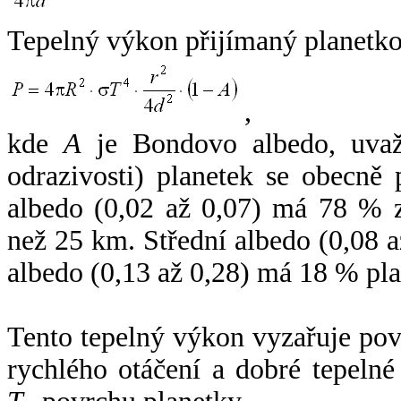
Tepelný výkon přijímaný planetko
,
kde
A
je Bondovo albedo, uvaž
odrazivosti) planetek se obecně
albedo (0,02 až 0,07) má 78 % z
než 25 km. Střední albedo (0,08 
albedo (0,13 až 0,28) má 18 % pla
Tento tepelný výkon vyzařuje po
rychlého otáčení a dobré tepelné