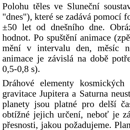
Polohu těles ve Sluneční sousta
"dnes"), které se zadává pomocí 
±50 let od dnešního dne. Obráz
hodnot. Po spuštění animace (zpě
mění v intervalu den, měsíc ne
animace je závislá na době potř
0,5-0,8 s).
Dráhové elementy kosmických t
gravitace Jupitera a Saturna neu
planety jsou platné pro delší č
obtížné jejich určení, neboť je 
přesnosti, jakou požadujeme. Pla