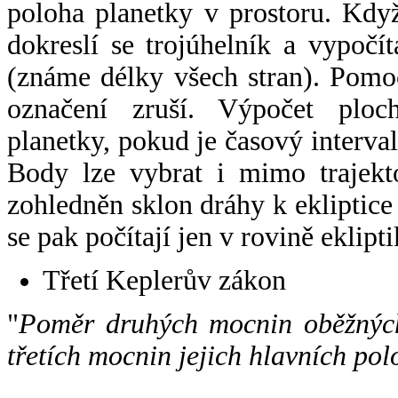
poloha planetky v prostoru. Kdy
dokreslí se trojúhelník a vypoč
(známe délky všech stran). Pomo
označení zruší. Výpočet ploch
planetky, pokud je časový interval
Body lze vybrat i mimo trajekto
zohledněn sklon dráhy k ekliptice
se pak počítají jen v rovině eklipti
Třetí Keplerův zákon
"
Poměr druhých mocnin oběžných
třetích mocnin jejich hlavních pol