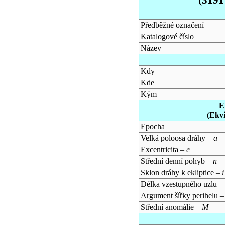
Předběžné označení
Katalogové číslo
Název
Kdy
Kde
Kým
E
(Ekv
Epocha
Velká poloosa dráhy –
a
Excentricita –
e
Střední denní pohyb –
n
Sklon dráhy k ekliptice –
i
Délka vzestupného uzlu –
Argument šířky perihelu 
Střední anomálie –
M