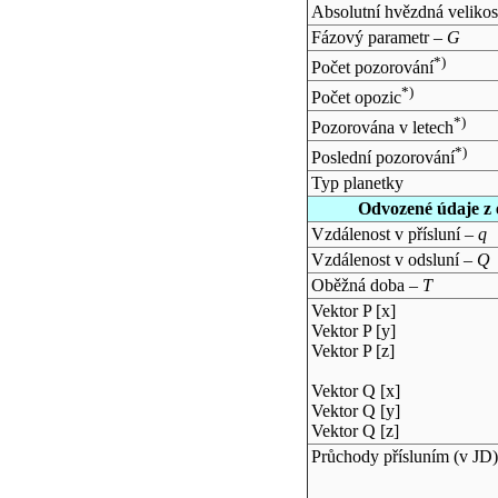
Absolutní hvězdná velikos
Fázový parametr –
G
*)
Počet pozorování
*)
Počet opozic
*)
Pozorována v letech
*)
Poslední pozorování
Typ planetky
Odvozené údaje z 
Vzdálenost v přísluní –
q
Vzdálenost v odsluní –
Q
Oběžná doba –
T
Vektor P [x]
Vektor P [y]
Vektor P [z]
Vektor Q [x]
Vektor Q [y]
Vektor Q [z]
Průchody přísluním (v
JD
)