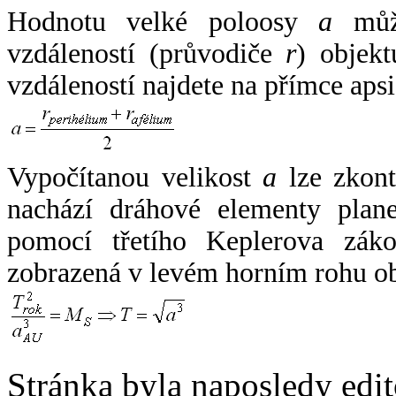
Hodnotu velké poloosy
a
může
vzdáleností (průvodiče
r
) objekt
vzdáleností najdete na přímce apsi
Vypočítanou velikost
a
lze zkont
nachází dráhové elementy plane
pomocí třetího Keplerova zák
zobrazená v levém horním rohu o
Stránka byla naposledy edi