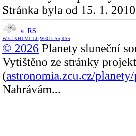
Stránka byla od 15. 1. 201
RS
W3C
XHTML 1.0
W3C
CSS
RSS
© 2026
Planety sluneční so
Vytištěno ze stránky projek
(
astronomia.zcu.cz/planety
Nahrávám...