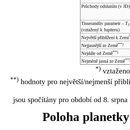
Průchody odsluním (v
JD
)
Tisserandův parametr –
T
J
(vztažený k Jupiteru)
Největší přiblížení k Zemi
**)
Nejjasnější ze Země
**)
Nejdále od Země
**
Nejméně jasná ze Země
*)
vztaženo
**)
hodnoty pro největší/nejmenší přibl
jsou spočítány pro období od 8. srpna
Poloha planetky