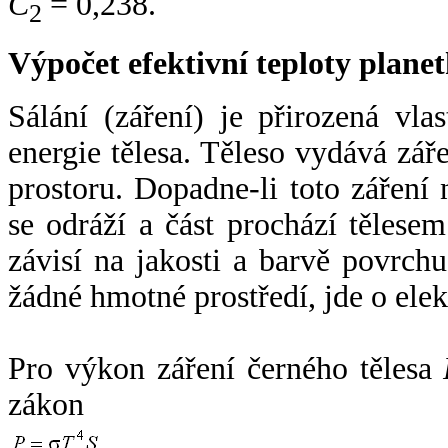
C
= 0,238.
2
Výpočet efektivní teploty plan
Sálání (záření) je přirozená vla
energie tělesa. Těleso vydává zá
prostoru. Dopadne-li toto záření n
se odráží a část prochází tělesem
závisí na jakosti a barvě povrch
žádné hmotné prostředí, jde o ele
Pro výkon záření černého tělesa
zákon