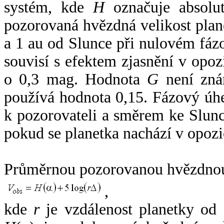
systém, kde
H
označuje absolut
pozorovaná hvězdná velikost plan
a 1 au od Slunce při nulovém fá
souvisí s efektem zjasnění v opoz
o 0,3 mag. Hodnota
G
není zná
používá hodnota 0,15. Fázový úh
k pozorovateli a směrem ke Slunc
pokud se planetka nachází v opozi
Průměrnou pozorovanou hvězdnou 
,
kde
r
je vzdálenost planetky od