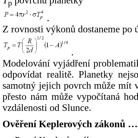
T
povrchu planetky
p
.
Z rovnosti výkonů dostaneme po 
.
Modelování vyjádření problemati
odpovídat realitě. Planetky nejso
samotný jejich povrch může mít v
přesto nám může vypočítaná hodn
vzdálenosti od Slunce.
Ověření Keplerových zákonů …