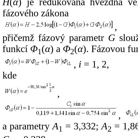
H
(
α
) je redukovaná hvězdná vel
fázového zákona
,
přičemž fázový parametr
G
slouž
funkcí
Φ
(
α
) a
Φ
(
α
). Fázovou fu
1
2
,
i
= 1, 2,
kde
,
,
a parametry
A
= 3,332;
A
= 1,8
1
2