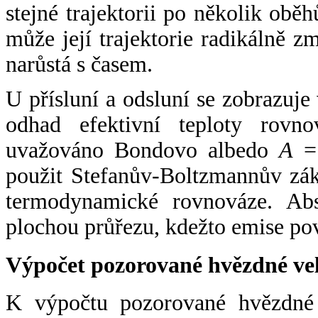
stejné trajektorii po několik oběh
může její trajektorie radikálně zm
narůstá s časem.
U přísluní a odsluní se zobrazuje
odhad efektivní teploty rovno
uvažováno Bondovo albedo
A
= 
použit Stefanův-Boltzmannův zák
termodynamické rovnováze. Abs
plochou průřezu, kdežto emise po
Výpočet pozorované hvězdné ve
K výpočtu pozorované hvězdné v