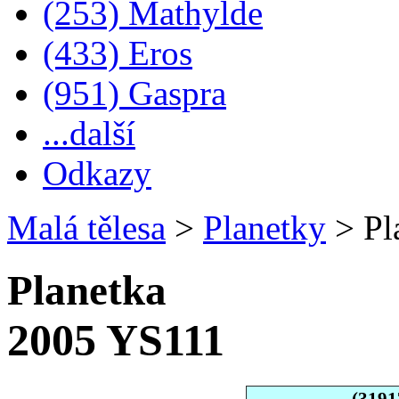
(253) Mathylde
(433) Eros
(951) Gaspra
...další
Odkazy
Malá tělesa
>
Planetky
>
Pl
Planetka
2005 YS111
(3191