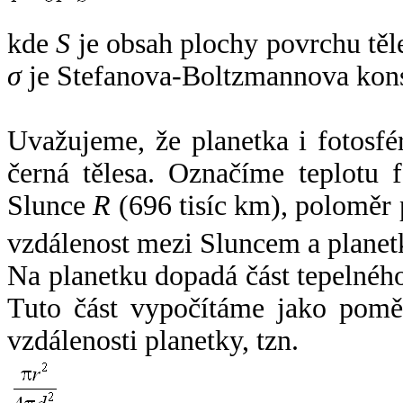
kde
S
je obsah plochy povrchu těl
σ
je Stefanova-Boltzmannova kons
Uvažujeme, že planetka i fotosfér
černá tělesa. Označíme teplotu 
Slunce
R
(696 tisíc km), poloměr
vzdálenost mezi Sluncem a plane
Na planetku dopadá část tepelnéh
Tuto část vypočítáme jako pomě
vzdálenosti planetky, tzn.