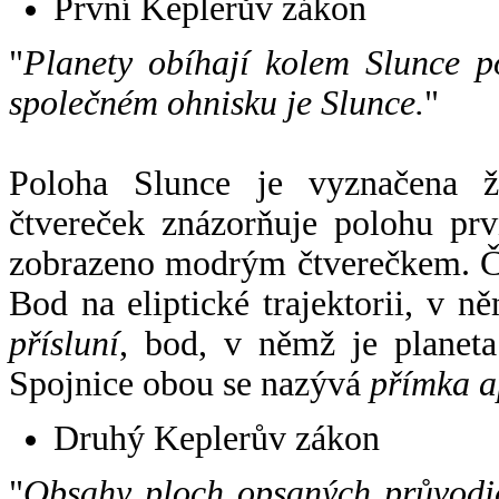
První Keplerův zákon
"
Planety obíhají kolem Slunce p
společném ohnisku je Slunce.
"
Poloha Slunce je vyznačena 
čtvereček znázorňuje polohu pr
zobrazeno modrým čtverečkem. Če
Bod na eliptické trajektorii, v n
přísluní
, bod, v němž je planet
Spojnice obou se nazývá
přímka a
Druhý Keplerův zákon
"
Obsahy ploch opsaných průvodič