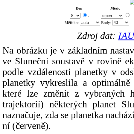
Den
Měsíc
.
Měřítko:
Body
:
Zdroj dat:
IAU
Na obrázku je v základním nastav
ve Sluneční soustavě v rovině ek
podle vzdálenosti planetky v odsl
planetky vykreslila a optimálně
které lze změnit z vybraných h
trajektorií) některých planet Sl
naznačuje, zda se planetka nacház
ní (červeně).