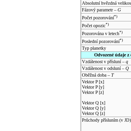
Absolutní hvězdná velikos
Fázový parametr –
G
*)
Počet pozorování
*)
Počet opozic
*)
Pozorována v letech
*)
Poslední pozorování
Typ planetky
Odvozené údaje z 
Vzdálenost v přísluní –
q
Vzdálenost v odsluní –
Q
Oběžná doba –
T
Vektor P [x]
Vektor P [y]
Vektor P [z]
Vektor Q [x]
Vektor Q [y]
Vektor Q [z]
Průchody přísluním (v
JD
)