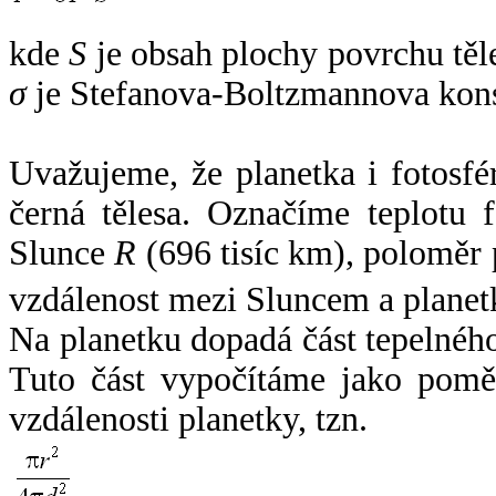
kde
S
je obsah plochy povrchu těl
σ
je Stefanova-Boltzmannova kons
Uvažujeme, že planetka i fotosfér
černá tělesa. Označíme teplotu 
Slunce
R
(696 tisíc km), poloměr
vzdálenost mezi Sluncem a plane
Na planetku dopadá část tepelnéh
Tuto část vypočítáme jako pomě
vzdálenosti planetky, tzn.