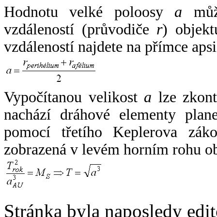
Hodnotu velké poloosy
a
může
vzdáleností (průvodiče
r
) objekt
vzdáleností najdete na přímce apsi
Vypočítanou velikost
a
lze zkont
nachází dráhové elementy plane
pomocí třetího Keplerova zák
zobrazená v levém horním rohu o
Stránka byla naposledy edi