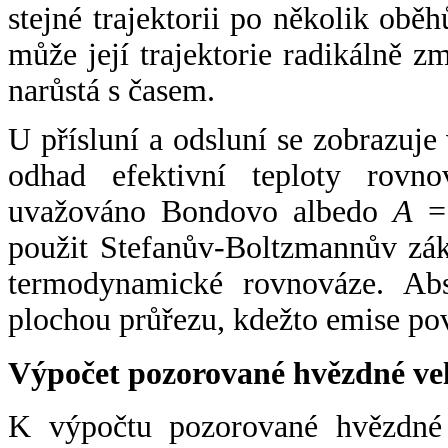
stejné trajektorii po několik oběh
může její trajektorie radikálně zm
narůstá s časem.
U přísluní a odsluní se zobrazuje
odhad efektivní teploty rovno
uvažováno Bondovo albedo
A
= 
použit Stefanův-Boltzmannův zák
termodynamické rovnováze. Abs
plochou průřezu, kdežto emise po
Výpočet pozorované hvězdné ve
K výpočtu pozorované hvězdné v