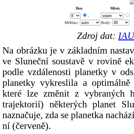
Den
Měsíc
.
Měřítko:
Body
:
Zdroj dat:
IAU
Na obrázku je v základním nastav
ve Sluneční soustavě v rovině ek
podle vzdálenosti planetky v odsl
planetky vykreslila a optimálně
které lze změnit z vybraných h
trajektorií) některých planet Sl
naznačuje, zda se planetka nacház
ní (červeně).