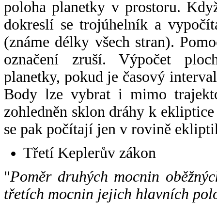
poloha planetky v prostoru. Kdy
dokreslí se trojúhelník a vypoč
(známe délky všech stran). Pomo
označení zruší. Výpočet ploch
planetky, pokud je časový interval
Body lze vybrat i mimo trajekto
zohledněn sklon dráhy k ekliptice
se pak počítají jen v rovině eklipti
Třetí Keplerův zákon
"
Poměr druhých mocnin oběžných
třetích mocnin jejich hlavních pol