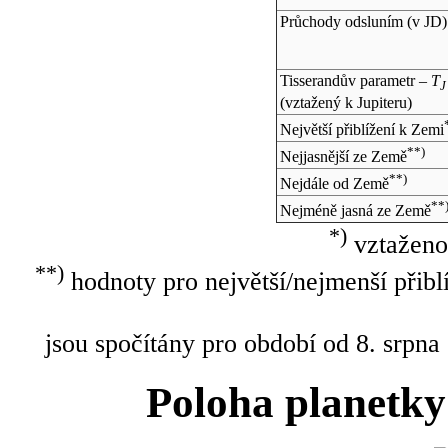
Průchody odsluním (v
JD
)
Tisserandův parametr –
T
J
(vztažený k Jupiteru)
Největší přiblížení k Zemi
**)
Nejjasnější ze Země
**)
Nejdále od Země
**
Nejméně jasná ze Země
*)
vztaženo
**)
hodnoty pro největší/nejmenší přibl
jsou spočítány pro období od 8. srpna
Poloha planetky