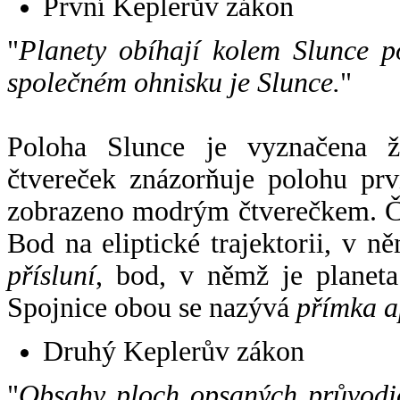
První Keplerův zákon
"
Planety obíhají kolem Slunce p
společném ohnisku je Slunce.
"
Poloha Slunce je vyznačena 
čtvereček znázorňuje polohu pr
zobrazeno modrým čtverečkem. Če
Bod na eliptické trajektorii, v n
přísluní
, bod, v němž je planet
Spojnice obou se nazývá
přímka a
Druhý Keplerův zákon
"
Obsahy ploch opsaných průvodič