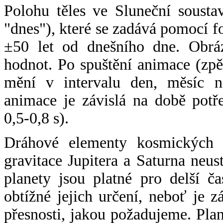
Polohu těles ve Sluneční sousta
"dnes"), které se zadává pomocí 
±50 let od dnešního dne. Obráz
hodnot. Po spuštění animace (zpě
mění v intervalu den, měsíc ne
animace je závislá na době potř
0,5-0,8 s).
Dráhové elementy kosmických t
gravitace Jupitera a Saturna neu
planety jsou platné pro delší č
obtížné jejich určení, neboť je 
přesnosti, jakou požadujeme. Pla