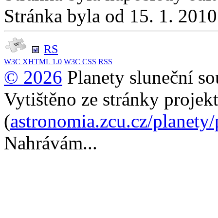
Stránka byla od 15. 1. 201
RS
W3C
XHTML 1.0
W3C
CSS
RSS
© 2026
Planety sluneční so
Vytištěno ze stránky projek
(
astronomia.zcu.cz/planety
Nahrávám...