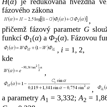
H
(
α
) je redukovaná hvězdná vel
fázového zákona
,
přičemž fázový parametr
G
slouž
funkcí
Φ
(
α
) a
Φ
(
α
). Fázovou fu
1
2
,
i
= 1, 2,
kde
,
,
a parametry
A
= 3,332;
A
= 1,8
1
2