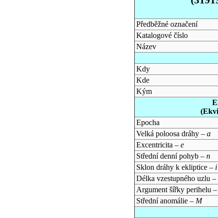
Předběžné označení
Katalogové číslo
Název
Kdy
Kde
Kým
E
(Ekv
Epocha
Velká poloosa dráhy –
a
Excentricita –
e
Střední denní pohyb –
n
Sklon dráhy k ekliptice –
i
Délka vzestupného uzlu –
Argument šířky perihelu 
Střední anomálie –
M