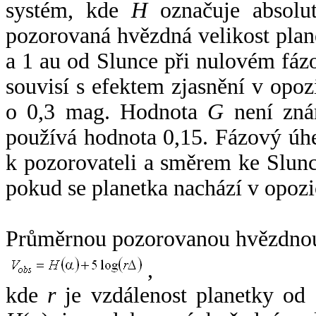
systém, kde
H
označuje absolut
pozorovaná hvězdná velikost plan
a 1 au od Slunce při nulovém fá
souvisí s efektem zjasnění v opoz
o 0,3 mag. Hodnota
G
není zná
používá hodnota 0,15. Fázový úh
k pozorovateli a směrem ke Slunc
pokud se planetka nachází v opozi
Průměrnou pozorovanou hvězdnou 
,
kde
r
je vzdálenost planetky od