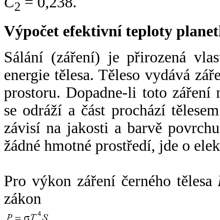
C
= 0,238.
2
Výpočet efektivní teploty plan
Sálání (záření) je přirozená vla
energie tělesa. Těleso vydává zá
prostoru. Dopadne-li toto záření n
se odráží a část prochází tělesem
závisí na jakosti a barvě povrch
žádné hmotné prostředí, jde o ele
Pro výkon záření černého tělesa
zákon