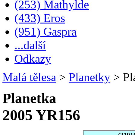
(253) Mathylde
(433) Eros
(951) Gaspra
...další
Odkazy
Malá tělesa
>
Planetky
>
Pl
Planetka
2005 YR156
(3191