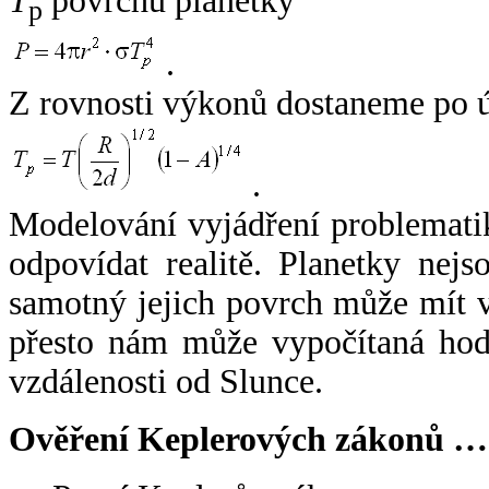
T
povrchu planetky
p
.
Z rovnosti výkonů dostaneme po 
.
Modelování vyjádření problemati
odpovídat realitě. Planetky nejso
samotný jejich povrch může mít v
přesto nám může vypočítaná hodn
vzdálenosti od Slunce.
Ověření Keplerových zákonů …