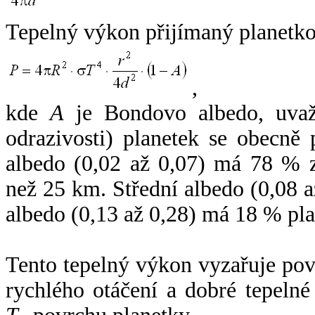
Tepelný výkon přijímaný planetko
,
kde
A
je Bondovo albedo, uvaž
odrazivosti) planetek se obecně
albedo (0,02 až 0,07) má 78 % z
než 25 km. Střední albedo (0,08 
albedo (0,13 až 0,28) má 18 % pla
Tento tepelný výkon vyzařuje po
rychlého otáčení a dobré tepelné