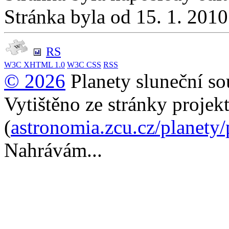
Stránka byla od 15. 1. 201
RS
W3C
XHTML 1.0
W3C
CSS
RSS
© 2026
Planety sluneční so
Vytištěno ze stránky projek
(
astronomia.zcu.cz/planety
Nahrávám...