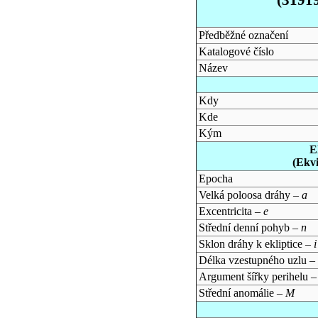
Předběžné označení
Katalogové číslo
Název
Kdy
Kde
Kým
E
(Ekv
Epocha
Velká poloosa dráhy –
a
Excentricita –
e
Střední denní pohyb –
n
Sklon dráhy k ekliptice –
i
Délka vzestupného uzlu –
Argument šířky perihelu 
Střední anomálie –
M