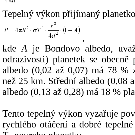
Tepelný výkon přijímaný planetko
,
kde
A
je Bondovo albedo, uvaž
odrazivosti) planetek se obecně
albedo (0,02 až 0,07) má 78 % z
než 25 km. Střední albedo (0,08 
albedo (0,13 až 0,28) má 18 % pla
Tento tepelný výkon vyzařuje po
rychlého otáčení a dobré tepelné