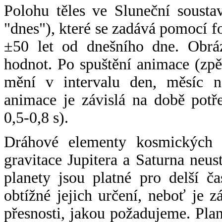
Polohu těles ve Sluneční sousta
"dnes"), které se zadává pomocí 
±50 let od dnešního dne. Obráz
hodnot. Po spuštění animace (zpě
mění v intervalu den, měsíc ne
animace je závislá na době potř
0,5-0,8 s).
Dráhové elementy kosmických t
gravitace Jupitera a Saturna neu
planety jsou platné pro delší č
obtížné jejich určení, neboť je 
přesnosti, jakou požadujeme. Pla