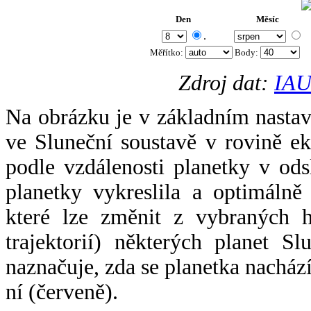
Den
Měsíc
.
Měřítko:
Body
:
Zdroj dat:
IAU
Na obrázku je v základním nastav
ve Sluneční soustavě v rovině ek
podle vzdálenosti planetky v odsl
planetky vykreslila a optimálně
které lze změnit z vybraných h
trajektorií) některých planet Sl
naznačuje, zda se planetka nacház
ní (červeně).