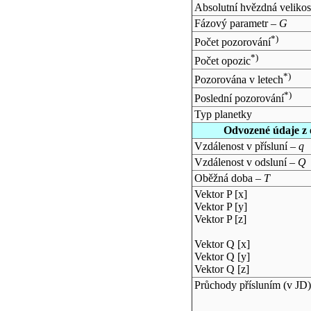
Absolutní hvězdná velikos
Fázový parametr –
G
*)
Počet pozorování
*)
Počet opozic
*)
Pozorována v letech
*)
Poslední pozorování
Typ planetky
Odvozené údaje z 
Vzdálenost v přísluní –
q
Vzdálenost v odsluní –
Q
Oběžná doba –
T
Vektor P [x]
Vektor P [y]
Vektor P [z]
Vektor Q [x]
Vektor Q [y]
Vektor Q [z]
Průchody přísluním (v
JD
)