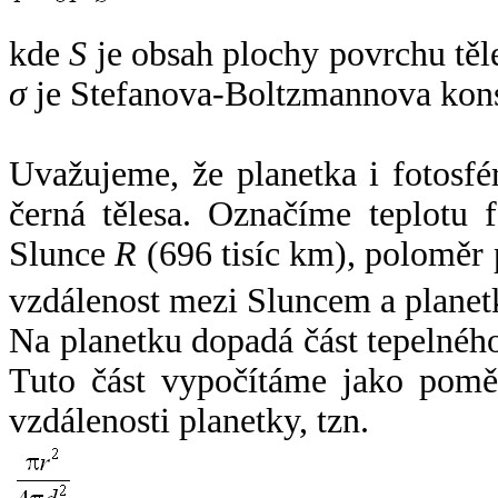
kde
S
je obsah plochy povrchu těl
σ
je Stefanova-Boltzmannova kons
Uvažujeme, že planetka i fotosfér
černá tělesa. Označíme teplotu 
Slunce
R
(696 tisíc km), poloměr
vzdálenost mezi Sluncem a plane
Na planetku dopadá část tepelnéh
Tuto část vypočítáme jako pomě
vzdálenosti planetky, tzn.