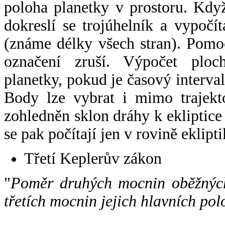
poloha planetky v prostoru. Kdy
dokreslí se trojúhelník a vypoč
(známe délky všech stran). Pomo
označení zruší. Výpočet ploch
planetky, pokud je časový interval
Body lze vybrat i mimo trajekto
zohledněn sklon dráhy k ekliptice
se pak počítají jen v rovině eklipti
Třetí Keplerův zákon
"
Poměr druhých mocnin oběžných
třetích mocnin jejich hlavních pol