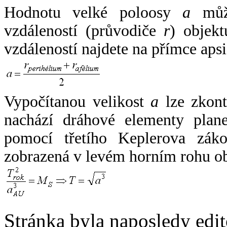
Hodnotu velké poloosy
a
může
vzdáleností (průvodiče
r
) objekt
vzdáleností najdete na přímce apsi
Vypočítanou velikost
a
lze zkont
nachází dráhové elementy plane
pomocí třetího Keplerova zák
zobrazená v levém horním rohu o
Stránka byla naposledy edi