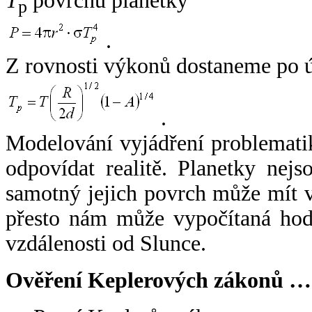
T
povrchu planetky
p
.
Z rovnosti výkonů dostaneme po 
.
Modelování vyjádření problemati
odpovídat realitě. Planetky nejso
samotný jejich povrch může mít v
přesto nám může vypočítaná hodn
vzdálenosti od Slunce.
Ověření Keplerových zákonů …