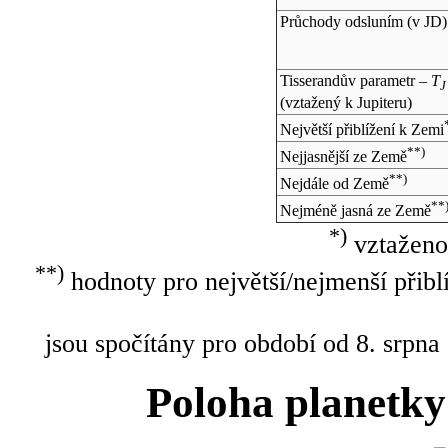
Průchody odsluním (v
JD
)
Tisserandův parametr –
T
J
(vztažený k Jupiteru)
Největší přiblížení k Zemi
**)
Nejjasnější ze Země
**)
Nejdále od Země
**
Nejméně jasná ze Země
*)
vztaženo
**)
hodnoty pro největší/nejmenší přibl
jsou spočítány pro období od 8. srpna
Poloha planetky