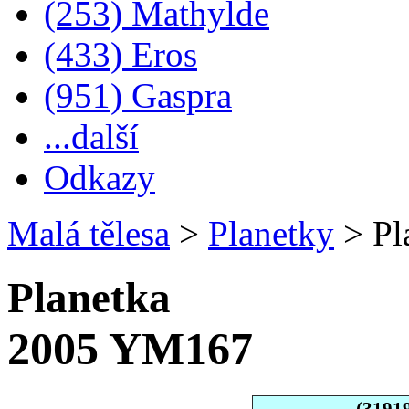
(253) Mathylde
(433) Eros
(951) Gaspra
...další
Odkazy
Malá tělesa
>
Planetky
>
Pl
Planetka
2005 YM167
(3191