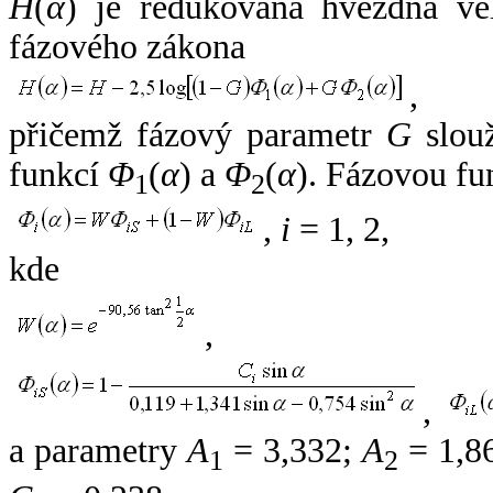
H
(
α
) je redukovaná hvězdná vel
fázového zákona
,
přičemž fázový parametr
G
slouž
funkcí
Φ
(
α
) a
Φ
(
α
). Fázovou fu
1
2
,
i
= 1, 2,
kde
,
,
a parametry
A
= 3,332;
A
= 1,8
1
2