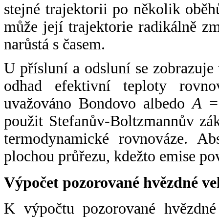
stejné trajektorii po několik oběh
může její trajektorie radikálně zm
narůstá s časem.
U přísluní a odsluní se zobrazuje
odhad efektivní teploty rovno
uvažováno Bondovo albedo
A
= 
použit Stefanův-Boltzmannův zák
termodynamické rovnováze. Abs
plochou průřezu, kdežto emise po
Výpočet pozorované hvězdné ve
K výpočtu pozorované hvězdné v