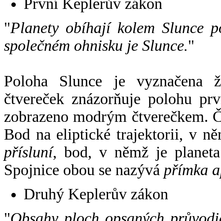
První Keplerův zákon
"
Planety obíhají kolem Slunce p
společném ohnisku je Slunce.
"
Poloha Slunce je vyznačena 
čtvereček znázorňuje polohu pr
zobrazeno modrým čtverečkem. Če
Bod na eliptické trajektorii, v n
přísluní
, bod, v němž je planet
Spojnice obou se nazývá
přímka a
Druhý Keplerův zákon
"
Obsahy ploch opsaných průvodič