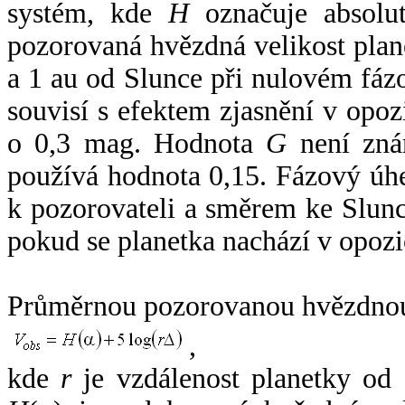
systém, kde
H
označuje absolut
pozorovaná hvězdná velikost plan
a 1 au od Slunce při nulovém fá
souvisí s efektem zjasnění v opoz
o 0,3 mag. Hodnota
G
není zná
používá hodnota 0,15. Fázový úh
k pozorovateli a směrem ke Slunc
pokud se planetka nachází v opozi
Průměrnou pozorovanou hvězdnou 
,
kde
r
je vzdálenost planetky od