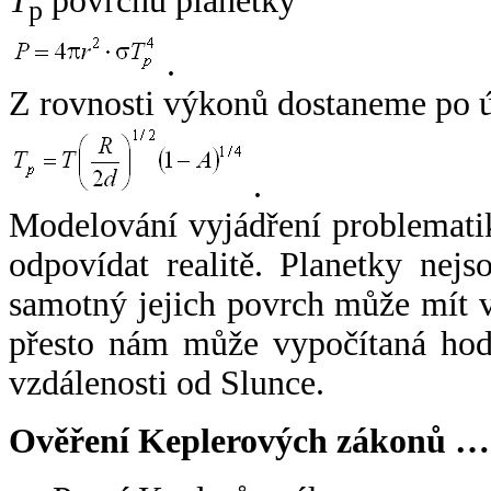
T
povrchu planetky
p
.
Z rovnosti výkonů dostaneme po 
.
Modelování vyjádření problemati
odpovídat realitě. Planetky nejso
samotný jejich povrch může mít v
přesto nám může vypočítaná hodn
vzdálenosti od Slunce.
Ověření Keplerových zákonů …