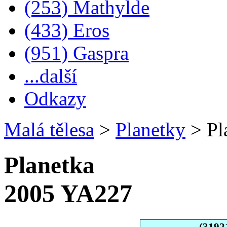
(253) Mathylde
(433) Eros
(951) Gaspra
...další
Odkazy
Malá tělesa
>
Planetky
>
Pl
Planetka
2005 YA227
(3192