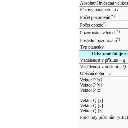
Absolutní hvězdná velikos
Fázový parametr –
G
*)
Počet pozorování
*)
Počet opozic
*)
Pozorována v letech
*)
Poslední pozorování
Typ planetky
Odvozené údaje z 
Vzdálenost v přísluní –
q
Vzdálenost v odsluní –
Q
Oběžná doba –
T
Vektor P [x]
Vektor P [y]
Vektor P [z]
Vektor Q [x]
Vektor Q [y]
Vektor Q [z]
Průchody přísluním (v
JD
)