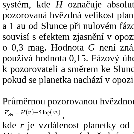
systém, kde
H
označuje absolut
pozorovaná hvězdná velikost plan
a 1 au od Slunce při nulovém fá
souvisí s efektem zjasnění v opoz
o 0,3 mag. Hodnota
G
není zná
používá hodnota 0,15. Fázový úh
k pozorovateli a směrem ke Slunc
pokud se planetka nachází v opozi
Průměrnou pozorovanou hvězdnou 
,
kde
r
je vzdálenost planetky od