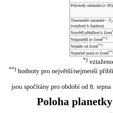
Průchody odsluním (v
JD
)
Tisserandův parametr –
T
J
(vztažený k Jupiteru)
Největší přiblížení k Zemi
**)
Nejjasnější ze Země
**)
Nejdále od Země
**
Nejméně jasná ze Země
*)
vztaženo
**)
hodnoty pro největší/nejmenší přibl
jsou spočítány pro období od 8. srpna
Poloha planetky