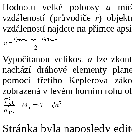
Hodnotu velké poloosy
a
může
vzdáleností (průvodiče
r
) objekt
vzdáleností najdete na přímce apsi
Vypočítanou velikost
a
lze zkont
nachází dráhové elementy plane
pomocí třetího Keplerova zák
zobrazená v levém horním rohu o
Stránka byla naposledy edi