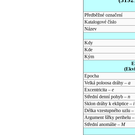
Předběžné označení
Katalogové číslo
Název
Kdy
Kde
Kým
E
(Ekv
Epocha
Velká poloosa dráhy –
a
Excentricita –
e
Střední denní pohyb –
n
Sklon dráhy k ekliptice –
i
Délka vzestupného uzlu –
Argument šířky perihelu 
Střední anomálie –
M