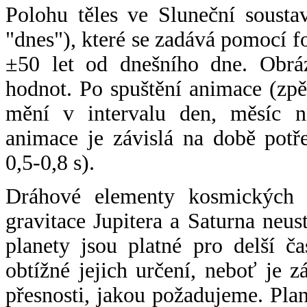
Polohu těles ve Sluneční sousta
"dnes"), které se zadává pomocí 
±50 let od dnešního dne. Obráz
hodnot. Po spuštění animace (zpě
mění v intervalu den, měsíc ne
animace je závislá na době potř
0,5-0,8 s).
Dráhové elementy kosmických t
gravitace Jupitera a Saturna neu
planety jsou platné pro delší č
obtížné jejich určení, neboť je 
přesnosti, jakou požadujeme. Pla