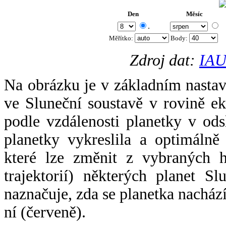
Den
Měsíc
.
Měřítko:
Body
:
Zdroj dat:
IAU
Na obrázku je v základním nastav
ve Sluneční soustavě v rovině ek
podle vzdálenosti planetky v odsl
planetky vykreslila a optimálně
které lze změnit z vybraných h
trajektorií) některých planet Sl
naznačuje, zda se planetka nacház
ní (červeně).