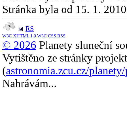
Stránka byla od 15. 1. 201
RS
W3C
XHTML 1.0
W3C
CSS
RSS
© 2026
Planety sluneční so
Vytištěno ze stránky projek
(
astronomia.zcu.cz/planety
Nahrávám...