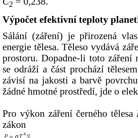
C
= 0,238.
2
Výpočet efektivní teploty plan
Sálání (záření) je přirozená vla
energie tělesa. Těleso vydává zá
prostoru. Dopadne-li toto záření n
se odráží a část prochází tělesem
závisí na jakosti a barvě povrch
žádné hmotné prostředí, jde o ele
Pro výkon záření černého tělesa
zákon