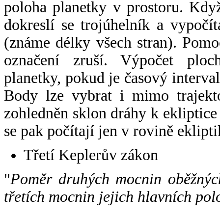
poloha planetky v prostoru. Kdy
dokreslí se trojúhelník a vypoč
(známe délky všech stran). Pomo
označení zruší. Výpočet ploch
planetky, pokud je časový interval
Body lze vybrat i mimo trajekto
zohledněn sklon dráhy k ekliptice
se pak počítají jen v rovině eklipti
Třetí Keplerův zákon
"
Poměr druhých mocnin oběžných
třetích mocnin jejich hlavních pol