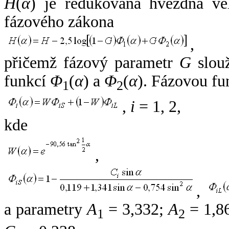
H
(
α
) je redukovaná hvězdná vel
fázového zákona
,
přičemž fázový parametr
G
slouž
funkcí
Φ
(
α
) a
Φ
(
α
). Fázovou fu
1
2
,
i
= 1, 2,
kde
,
,
a parametry
A
= 3,332;
A
= 1,8
1
2