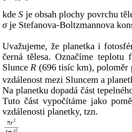
kde
S
je obsah plochy povrchu těl
σ
je Stefanova-Boltzmannova kons
Uvažujeme, že planetka i fotosfér
černá tělesa. Označíme teplotu 
Slunce
R
(696 tisíc km), poloměr
vzdálenost mezi Sluncem a plane
Na planetku dopadá část tepelnéh
Tuto část vypočítáme jako pomě
vzdálenosti planetky, tzn.