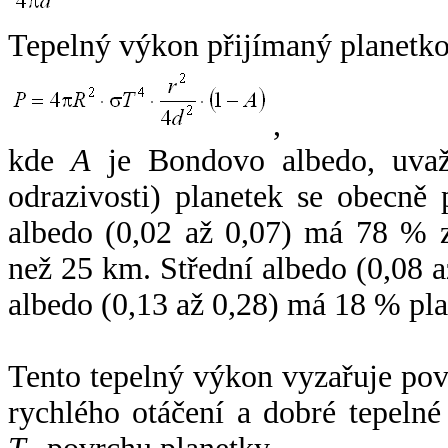
Tepelný výkon přijímaný planetko
,
kde
A
je Bondovo albedo, uvaž
odrazivosti) planetek se obecně
albedo (0,02 až 0,07) má 78 % z
než 25 km. Střední albedo (0,08 
albedo (0,13 až 0,28) má 18 % pla
Tento tepelný výkon vyzařuje po
rychlého otáčení a dobré tepelné