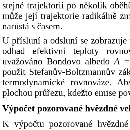
stejné trajektorii po několik oběh
může její trajektorie radikálně zm
narůstá s časem.
U přísluní a odsluní se zobrazuje
odhad efektivní teploty rovno
uvažováno Bondovo albedo
A
= 
použit Stefanův-Boltzmannův zák
termodynamické rovnováze. Abs
plochou průřezu, kdežto emise po
Výpočet pozorované hvězdné ve
K výpočtu pozorované hvězdné v