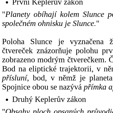
První Keplerův zákon
"
Planety obíhají kolem Slunce p
společném ohnisku je Slunce.
"
Poloha Slunce je vyznačena 
čtvereček znázorňuje polohu pr
zobrazeno modrým čtverečkem. Če
Bod na eliptické trajektorii, v n
přísluní
, bod, v němž je planet
Spojnice obou se nazývá
přímka a
Druhý Keplerův zákon
"
Obsahy ploch opsaných průvodič