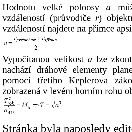
Hodnotu velké poloosy
a
může
vzdáleností (průvodiče
r
) objekt
vzdáleností najdete na přímce apsi
Vypočítanou velikost
a
lze zkont
nachází dráhové elementy plane
pomocí třetího Keplerova zák
zobrazená v levém horním rohu o
Stránka byla naposledy edi