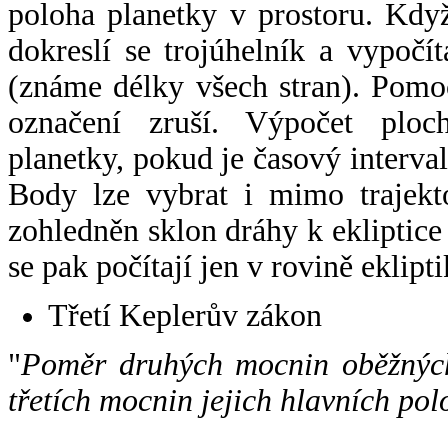
poloha planetky v prostoru. Kdy
dokreslí se trojúhelník a vypoč
(známe délky všech stran). Pomo
označení zruší. Výpočet ploch
planetky, pokud je časový interval
Body lze vybrat i mimo trajekto
zohledněn sklon dráhy k ekliptice
se pak počítají jen v rovině eklipti
Třetí Keplerův zákon
"
Poměr druhých mocnin oběžných
třetích mocnin jejich hlavních pol