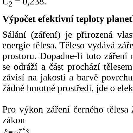
C
= 0,238.
2
Výpočet efektivní teploty plan
Sálání (záření) je přirozená vla
energie tělesa. Těleso vydává zá
prostoru. Dopadne-li toto záření n
se odráží a část prochází tělesem
závisí na jakosti a barvě povrch
žádné hmotné prostředí, jde o ele
Pro výkon záření černého tělesa
zákon