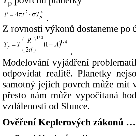
T
povrchu planetky
p
.
Z rovnosti výkonů dostaneme po 
.
Modelování vyjádření problemati
odpovídat realitě. Planetky nejso
samotný jejich povrch může mít v
přesto nám může vypočítaná hodn
vzdálenosti od Slunce.
Ověření Keplerových zákonů …