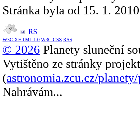
Stránka byla od 15. 1. 201
RS
W3C
XHTML 1.0
W3C
CSS
RSS
© 2026
Planety sluneční so
Vytištěno ze stránky projek
(
astronomia.zcu.cz/planety
Nahrávám...