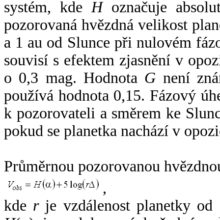
systém, kde
H
označuje absolut
pozorovaná hvězdná velikost plan
a 1 au od Slunce při nulovém fá
souvisí s efektem zjasnění v opoz
o 0,3 mag. Hodnota
G
není zná
používá hodnota 0,15. Fázový úh
k pozorovateli a směrem ke Slunc
pokud se planetka nachází v opozi
Průměrnou pozorovanou hvězdnou 
,
kde
r
je vzdálenost planetky od