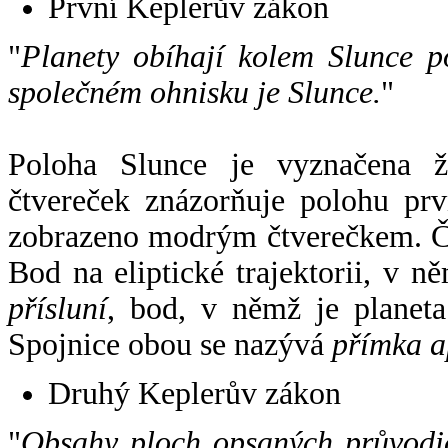
První Keplerův zákon
"
Planety obíhají kolem Slunce p
společném ohnisku je Slunce.
"
Poloha Slunce je vyznačena 
čtvereček znázorňuje polohu pr
zobrazeno modrým čtverečkem. Če
Bod na eliptické trajektorii, v n
přísluní
, bod, v němž je planet
Spojnice obou se nazývá
přímka a
Druhý Keplerův zákon
"
Obsahy ploch opsaných průvodič