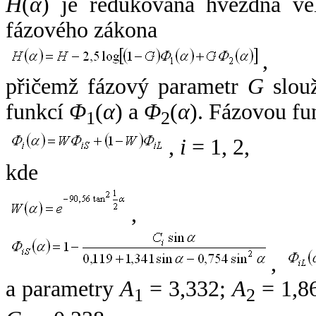
H
(
α
) je redukovaná hvězdná vel
fázového zákona
,
přičemž fázový parametr
G
slouž
funkcí
Φ
(
α
) a
Φ
(
α
). Fázovou fu
1
2
,
i
= 1, 2,
kde
,
,
a parametry
A
= 3,332;
A
= 1,8
1
2