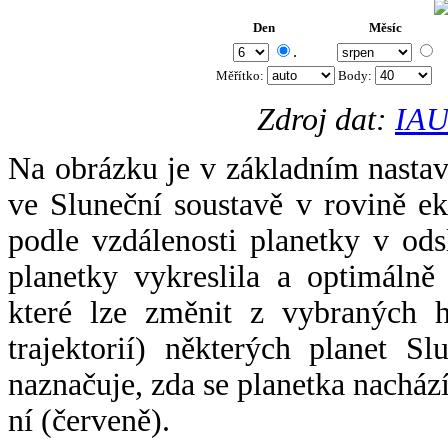
Den
Měsíc
.
Měřítko:
Body
:
Zdroj dat:
IAU
Na obrázku je v základním nastav
ve Sluneční soustavě v rovině ek
podle vzdálenosti planetky v odsl
planetky vykreslila a optimálně
které lze změnit z vybraných h
trajektorií) některých planet Sl
naznačuje, zda se planetka nacház
ní (červeně).