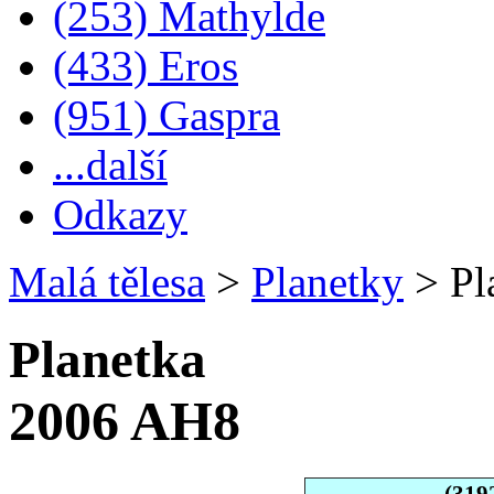
(253) Mathylde
(433) Eros
(951) Gaspra
...další
Odkazy
Malá tělesa
>
Planetky
>
Pl
Planetka
2006 AH8
(319