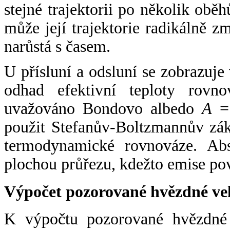
stejné trajektorii po několik oběh
může její trajektorie radikálně zm
narůstá s časem.
U přísluní a odsluní se zobrazuje
odhad efektivní teploty rovno
uvažováno Bondovo albedo
A
= 
použit Stefanův-Boltzmannův zák
termodynamické rovnováze. Abs
plochou průřezu, kdežto emise po
Výpočet pozorované hvězdné ve
K výpočtu pozorované hvězdné v