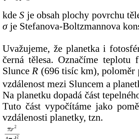
kde
S
je obsah plochy povrchu těl
σ
je Stefanova-Boltzmannova kons
Uvažujeme, že planetka i fotosfér
černá tělesa. Označíme teplotu 
Slunce
R
(696 tisíc km), poloměr
vzdálenost mezi Sluncem a plane
Na planetku dopadá část tepelnéh
Tuto část vypočítáme jako pomě
vzdálenosti planetky, tzn.