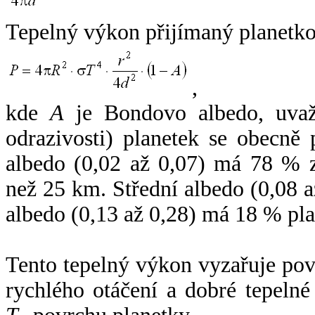
Tepelný výkon přijímaný planetko
,
kde
A
je Bondovo albedo, uvaž
odrazivosti) planetek se obecně
albedo (0,02 až 0,07) má 78 % z
než 25 km. Střední albedo (0,08 
albedo (0,13 až 0,28) má 18 % pla
Tento tepelný výkon vyzařuje po
rychlého otáčení a dobré tepelné