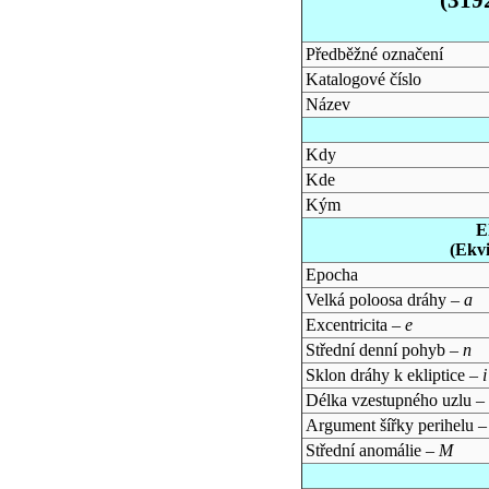
Předběžné označení
Katalogové číslo
Název
Kdy
Kde
Kým
E
(Ekv
Epocha
Velká poloosa dráhy –
a
Excentricita –
e
Střední denní pohyb –
n
Sklon dráhy k ekliptice –
i
Délka vzestupného uzlu –
Argument šířky perihelu 
Střední anomálie –
M