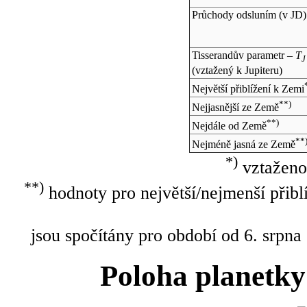
Průchody odsluním (v
JD
)
Tisserandův parametr –
T
J
(vztažený k Jupiteru)
Největší přiblížení k Zemi
**)
Nejjasnější ze Země
**)
Nejdále od Země
**
Nejméně jasná ze Země
*)
vztaženo
**)
hodnoty pro největší/nejmenší přibl
jsou spočítány pro období od 6. srpna
Poloha planetky