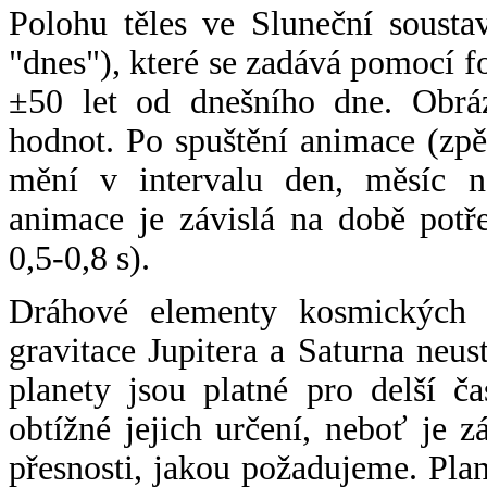
Polohu těles ve Sluneční sousta
"dnes"), které se zadává pomocí 
±50 let od dnešního dne. Obráz
hodnot. Po spuštění animace (zpě
mění v intervalu den, měsíc ne
animace je závislá na době potř
0,5-0,8 s).
Dráhové elementy kosmických t
gravitace Jupitera a Saturna neu
planety jsou platné pro delší č
obtížné jejich určení, neboť je 
přesnosti, jakou požadujeme. Pla