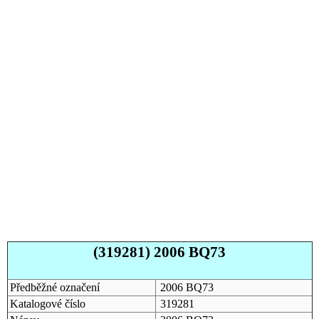
(319281) 2006 BQ73
Předběžné označení
2006 BQ73
Katalogové číslo
319281