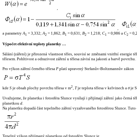
,
,
a parametry
A
= 3,332;
A
= 1,862;
B
= 0,631;
B
= 1,218;
C
= 0,986 a
C
= 0,
1
2
1
2
1
2
Výpočet efektivní teploty planetky …
Sálání (záření) je přirozená vlastnost těles, souvisí se změnami vnitřní energie 
tělesem. Pohltivost a odrazivost záření u tělesa závisí na jakosti a barvě povrch
Pro výkon záření černého tělesa
P
platí upravený Stefanův-Boltzmannův zákon
2
kde
S
je obsah plochy povrchu tělesa v m
,
T
je teplota tělesa v kelvinech a
σ
je S
Uvažujeme, že planetka i fotosféra Slunce vysílají i přijímají záření jako černá 
planetkou
d
.
Na planetku dopadá část tepelného záření vyzařovaného fotosférou Slunce. Tuto 
Tepelný výkon přijímaný planetkou od fotosféry Slunce je