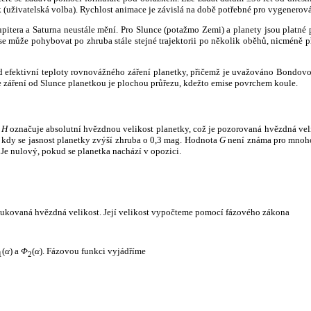
k (uživatelská volba). Rychlost animace je závislá na době potřebné pro vygenerová
itera a Saturna neustále mění. Pro Slunce (potažmo Zemi) a planety jsou platné p
 může pohybovat po zhruba stále stejné trajektorii po několik oběhů, nicméně při p
had efektivní teploty rovnovážného záření planetky, přičemž je uvažováno Bondov
záření od Slunce planetkou je plochou průřezu, kdežto emise povrchem koule.
e
H
označuje absolutní hvězdnou velikost planetky, což je pozorovaná hvězdná veli
i, kdy se jasnost planetky zvýší zhruba o 0,3 mag. Hodnota
G
není známa pro mnoho 
Je nulový, pokud se planetka nachází v opozici.
edukovaná hvězdná velikost. Její velikost vypočteme pomocí fázového zákona
(
α
) a
Φ
(
α
). Fázovou funkci vyjádříme
1
2