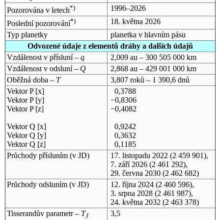
*)
1996–2026
Pozorována v letech
*)
18. května 2026
Poslední pozorování
Typ planetky
planetka v hlavním pásu
Odvozené údaje z elementů dráhy a dalších údajů
Vzdálenost v přísluní –
q
2,009 au – 300 505 000 km
Vzdálenost v odsluní –
Q
2,868 au – 429 001 000 km
Oběžná doba –
T
3,807 roků – 1 390,6 dnů
Vektor P [x]
0,3788
Vektor P [y]
−0,8306
Vektor P [z]
−0,4082
Vektor Q [x]
0,9242
Vektor Q [y]
0,3632
Vektor Q [z]
0,1185
Průchody přísluním (v
JD
)
17. listopadu 2022
(2 459 901),
7. září 2026
(2 461 292),
29. června 2030
(2 462 682)
Průchody odsluním (v
JD
)
12. října 2024
(2 460 596),
3. srpna 2028
(2 461 987),
24. května 2032
(2 463 378)
Tisserandův parametr –
T
3,5
J