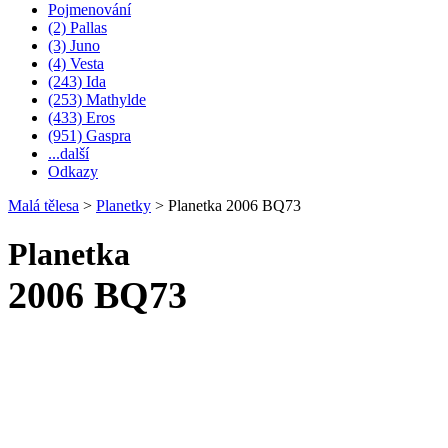
Pojmenování
(2) Pallas
(3) Juno
(4) Vesta
(243) Ida
(253) Mathylde
(433) Eros
(951) Gaspra
...další
Odkazy
Malá tělesa
>
Planetky
>
Planetka 2006 BQ73
Planetka
2006 BQ73