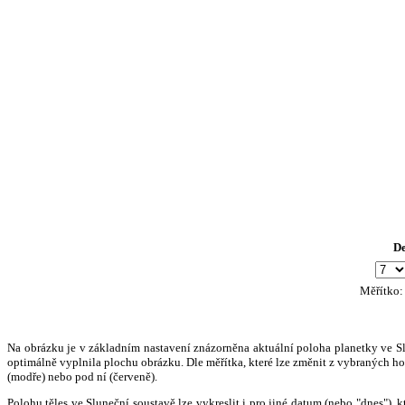
D
Měřítko
Na obrázku je v základním nastavení znázorněna aktuální poloha planetky ve Slun
optimálně vyplnila plochu obrázku. Dle měřítka, které lze změnit z vybraných hod
(modře) nebo pod ní (červeně).
Polohu těles ve Sluneční soustavě lze vykreslit i pro jiné datum (nebo "dnes")