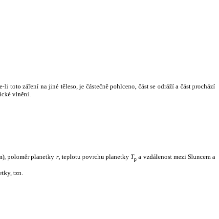
i toto záření na jiné těleso, je částečně pohlceno, část se odráží a část prochází
ické vlnění.
m), poloměr planetky
r
, teplotu povrchu planetky
T
a vzdálenost mezi Sluncem a
p
tky, tzn.