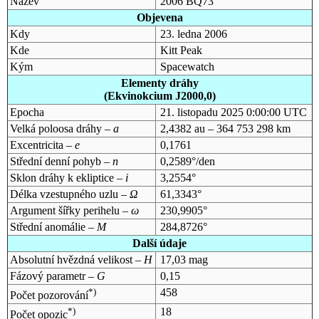
Název
2006 BQ73
Objevena
Kdy
23. ledna 2006
Kde
Kitt Peak
Kým
Spacewatch
Elementy dráhy
(Ekvinokcium J2000,0)
Epocha
21. listopadu 2025 0:00:00 UTC
Velká poloosa dráhy –
a
2,4382 au – 364 753 298 km
Excentricita –
e
0,1761
Střední denní pohyb –
n
0,2589°/den
Sklon dráhy k ekliptice –
i
3,2554°
Délka vzestupného uzlu –
Ω
61,3343°
Argument šířky perihelu –
ω
230,9905°
Střední anomálie –
M
284,8726°
Další údaje
Absolutní hvězdná velikost –
H
17,03 mag
Fázový parametr –
G
0,15
*)
458
Počet pozorování
*)
18
Počet opozic