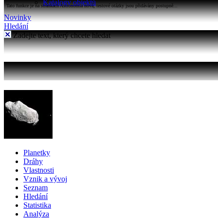
Katalogy objektů
Tato funkce je na stránkách Astronomia nová, testové otázky jsou přidávány postupně...
Novinky
Hledání
Zadejte text, který chcete hledat
Planetky
Dráhy
Vlastnosti
Vznik a vývoj
Seznam
Hledání
Statistika
Analýza