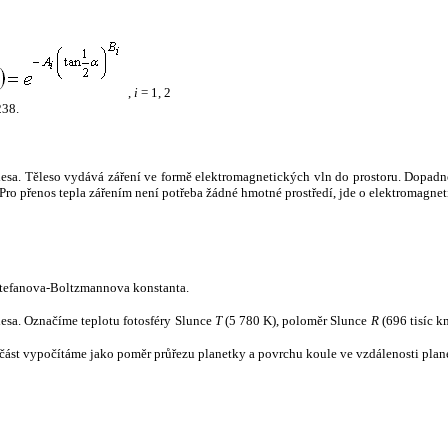
,
i
= 1, 2
238.
tělesa. Těleso vydává záření ve formě elektromagnetických vln do prostoru. Dopadne-l
u. Pro přenos tepla zářením není potřeba žádné hmotné prostředí, jde o elektromagnet
tefanova-Boltzmannova konstanta.
tělesa. Označíme teplotu fotosféry Slunce
T
(5 780 K), poloměr Slunce
R
(696 tisíc k
část vypočítáme jako poměr průřezu planetky a povrchu koule ve vzdálenosti plane