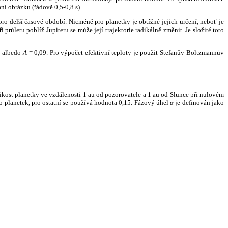
ní obrázku (řádově 0,5-0,8 s).
ro delší časové období. Nicméně pro planetky je obtížné jejich určení, neboť je
růletu poblíž Jupiteru se může její trajektorie radikálně změnit. Je složité toto
o albedo
A
= 0,09. Pro výpočet efektivní teploty je použit Stefanův-Boltzmannův
kost planetky ve vzdálenosti 1 au od pozorovatele a 1 au od Slunce při nulovém
planetek, pro ostatní se používá hodnota 0,15. Fázový úhel
α
je definován jako