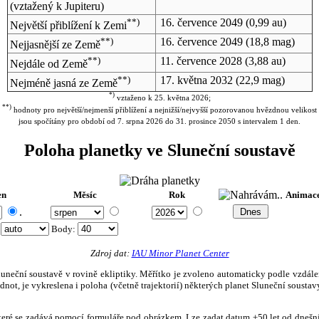
(vztažený k Jupiteru)
**)
16. července 2049
(0,99 au)
Největší přiblížení k Zemi
**)
16. července 2049
(18,8 mag)
Nejjasnější ze Země
**)
11. července 2028
(3,88 au)
Nejdále od Země
**)
17. května 2032
(22,9 mag)
Nejméně jasná ze Země
*)
vztaženo k 25. května 2026;
**)
hodnoty pro největší/nejmenší přiblížení a nejnižší/nejvyšší pozorovanou hvězdnou velikost
jsou spočítány pro období od 7. srpna 2026 do 31. prosince 2050 s intervalem 1 den.
Poloha planetky ve Sluneční soustavě
en
Měsíc
Rok
Animac
.
:
Body
:
Zdroj dat:
IAU Minor Planet Center
eční soustavě v rovině ekliptiky. Měřítko je zvoleno automaticky podle vzdálenost
not, je vykreslena i poloha (včetně trajektorií) některých planet Sluneční soustavy
, které se zadává pomocí formuláře pod obrázkem. Lze zadat datum ±50 let od dneš