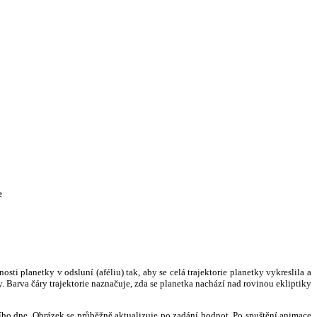
e
i planetky v odsluní (aféliu) tak, aby se celá trajektorie planetky vykreslila a
. Barva čáry trajektorie naznačuje, zda se planetka nachází nad rovinou ekliptiky
ního dne. Obrázek se průběžně aktualizuje po zadání hodnot. Po spuštění animace