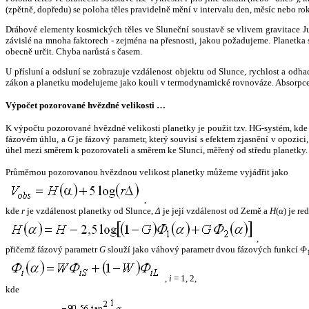
(zpětně, dopředu) se poloha těles pravidelně mění v intervalu den, měsíc nebo ro
Dráhové elementy kosmických těles ve Sluneční soustavě se vlivem gravitace Jup
závislé na mnoha faktorech - zejména na přesnosti, jakou požadujeme. Planetka se
obecně určit. Chyba narůstá s časem.
U přísluní a odsluní se zobrazuje vzdálenost objektu od Slunce, rychlost a od
zákon a planetku modelujeme jako kouli v termodynamické rovnováze. Absorpce 
Výpočet pozorované hvězdné velikosti …
K výpočtu pozorované hvězdné velikosti planetky je použit tzv. HG-systém, kd
fázovém úhlu, a
G
je fázový parametr, který souvisí s efektem zjasnění v opozic
úhel mezi směrem k pozorovateli a směrem ke Slunci, měřený od středu planetky. 
Průměrnou pozorovanou hvězdnou velikost planetky můžeme vyjádřit jako
,
kde
r
je vzdálenost planetky od Slunce,
Δ
je její vzdálenost od Země a
H
(
α
) je r
,
přičemž fázový parametr
G
slouží jako váhový parametr dvou fázových funkcí
Φ
,
i
= 1, 2,
kde