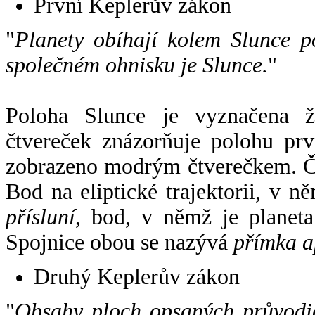
První Keplerův zákon
"
Planety obíhají kolem Slunce p
společném ohnisku je Slunce.
"
Poloha Slunce je vyznačena 
čtvereček znázorňuje polohu pr
zobrazeno modrým čtverečkem. Če
Bod na eliptické trajektorii, v n
přísluní
, bod, v němž je planet
Spojnice obou se nazývá
přímka a
Druhý Keplerův zákon
"
Obsahy ploch opsaných průvodič