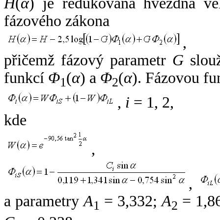
H
(
α
) je redukovaná hvězdná vel
fázového zákona
,
přičemž fázový parametr
G
slouž
funkcí
Φ
(
α
) a
Φ
(
α
). Fázovou fu
1
2
,
i
= 1, 2,
kde
,
,
a parametry
A
= 3,332;
A
= 1,8
1
2