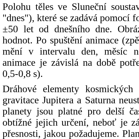
Polohu těles ve Sluneční sousta
"dnes"), které se zadává pomocí 
±50 let od dnešního dne. Obráz
hodnot. Po spuštění animace (zpě
mění v intervalu den, měsíc ne
animace je závislá na době potř
0,5-0,8 s).
Dráhové elementy kosmických t
gravitace Jupitera a Saturna neu
planety jsou platné pro delší č
obtížné jejich určení, neboť je 
přesnosti, jakou požadujeme. Pla