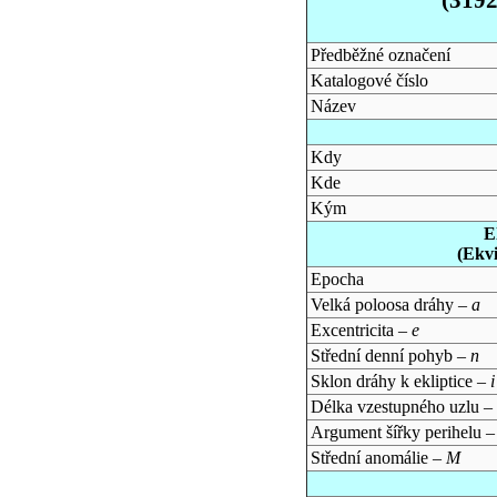
Předběžné označení
Katalogové číslo
Název
Kdy
Kde
Kým
E
(Ekv
Epocha
Velká poloosa dráhy –
a
Excentricita –
e
Střední denní pohyb –
n
Sklon dráhy k ekliptice –
i
Délka vzestupného uzlu –
Argument šířky perihelu 
Střední anomálie –
M