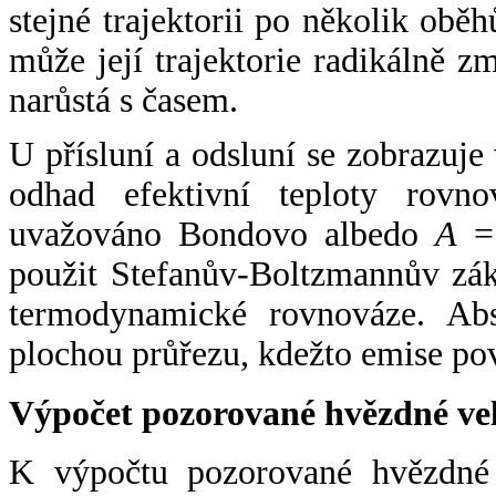
stejné trajektorii po několik oběh
může její trajektorie radikálně zm
narůstá s časem.
U přísluní a odsluní se zobrazuje
odhad efektivní teploty rovno
uvažováno Bondovo albedo
A
= 
použit Stefanův-Boltzmannův zák
termodynamické rovnováze. Abs
plochou průřezu, kdežto emise po
Výpočet pozorované hvězdné ve
K výpočtu pozorované hvězdné v