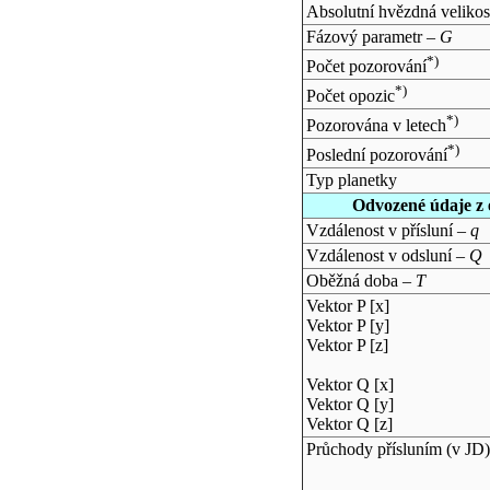
Absolutní hvězdná velikos
Fázový parametr –
G
*)
Počet pozorování
*)
Počet opozic
*)
Pozorována v letech
*)
Poslední pozorování
Typ planetky
Odvozené údaje z 
Vzdálenost v přísluní –
q
Vzdálenost v odsluní –
Q
Oběžná doba –
T
Vektor P [x]
Vektor P [y]
Vektor P [z]
Vektor Q [x]
Vektor Q [y]
Vektor Q [z]
Průchody přísluním (v
JD
)