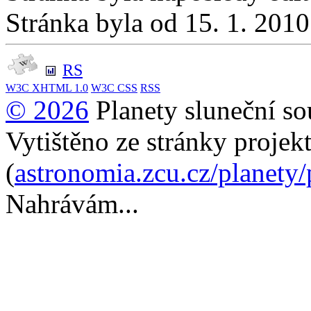
Stránka byla od 15. 1. 201
RS
W3C
XHTML 1.0
W3C
CSS
RSS
© 2026
Planety sluneční so
Vytištěno ze stránky projek
(
astronomia.zcu.cz/planety
Nahrávám...