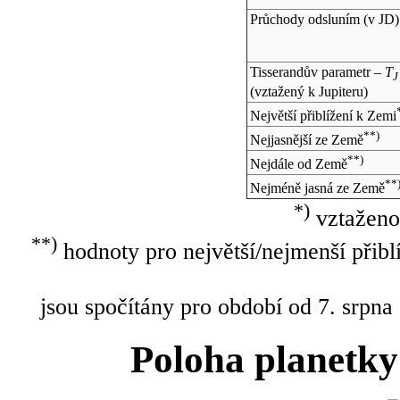
Průchody odsluním (v
JD
)
Tisserandův parametr –
T
J
(vztažený k Jupiteru)
Největší přiblížení k Zemi
**)
Nejjasnější ze Země
**)
Nejdále od Země
**
Nejméně jasná ze Země
*)
vztaženo
**)
hodnoty pro největší/nejmenší přibl
jsou spočítány pro období od 7. srpna
Poloha planetky