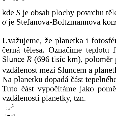
kde
S
je obsah plochy povrchu těl
σ
je Stefanova-Boltzmannova kons
Uvažujeme, že planetka i fotosfér
černá tělesa. Označíme teplotu 
Slunce
R
(696 tisíc km), poloměr
vzdálenost mezi Sluncem a plane
Na planetku dopadá část tepelnéh
Tuto část vypočítáme jako pomě
vzdálenosti planetky, tzn.