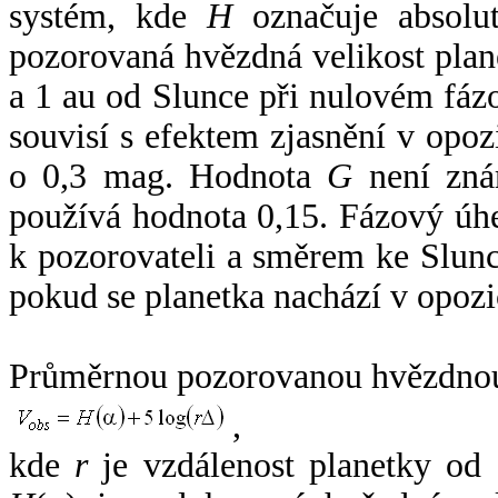
systém, kde
H
označuje absolut
pozorovaná hvězdná velikost plan
a 1 au od Slunce při nulovém fá
souvisí s efektem zjasnění v opoz
o 0,3 mag. Hodnota
G
není zná
používá hodnota 0,15. Fázový úh
k pozorovateli a směrem ke Slunc
pokud se planetka nachází v opozi
Průměrnou pozorovanou hvězdnou 
,
kde
r
je vzdálenost planetky od