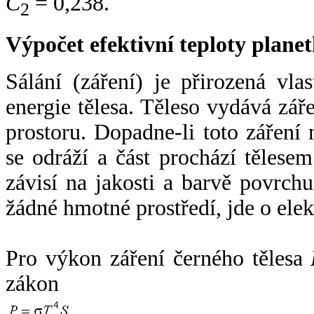
C
= 0,238.
2
Výpočet efektivní teploty plan
Sálání (záření) je přirozená vla
energie tělesa. Těleso vydává zá
prostoru. Dopadne-li toto záření n
se odráží a část prochází tělesem
závisí na jakosti a barvě povrch
žádné hmotné prostředí, jde o ele
Pro výkon záření černého tělesa
zákon