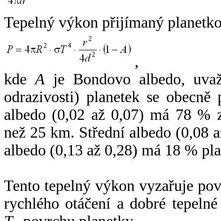
Tepelný výkon přijímaný planetko
,
kde
A
je Bondovo albedo, uvaž
odrazivosti) planetek se obecně
albedo (0,02 až 0,07) má 78 % z
než 25 km. Střední albedo (0,08 
albedo (0,13 až 0,28) má 18 % pla
Tento tepelný výkon vyzařuje po
rychlého otáčení a dobré tepelné