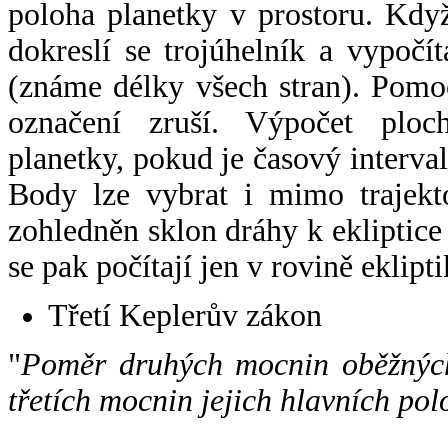
poloha planetky v prostoru. Kdy
dokreslí se trojúhelník a vypoč
(známe délky všech stran). Pomo
označení zruší. Výpočet ploch
planetky, pokud je časový interval
Body lze vybrat i mimo trajekto
zohledněn sklon dráhy k ekliptice
se pak počítají jen v rovině eklipti
Třetí Keplerův zákon
"
Poměr druhých mocnin oběžných
třetích mocnin jejich hlavních pol