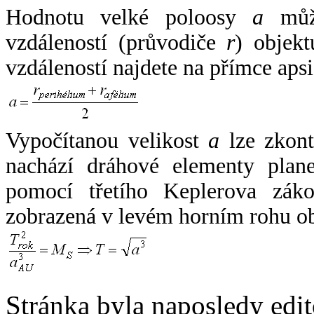
Hodnotu velké poloosy
a
může
vzdáleností (průvodiče
r
) objekt
vzdáleností najdete na přímce apsi
Vypočítanou velikost
a
lze zkont
nachází dráhové elementy plane
pomocí třetího Keplerova zák
zobrazená v levém horním rohu o
Stránka byla naposledy edi