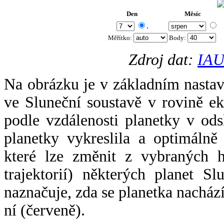
Den
Měsíc
.
Měřítko:
Body
:
Zdroj dat:
IAU
Na obrázku je v základním nastav
ve Sluneční soustavě v rovině ek
podle vzdálenosti planetky v odsl
planetky vykreslila a optimálně
které lze změnit z vybraných h
trajektorií) některých planet Sl
naznačuje, zda se planetka nacház
ní (červeně).