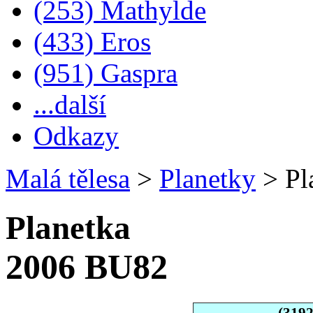
(253) Mathylde
(433) Eros
(951) Gaspra
...další
Odkazy
Malá tělesa
>
Planetky
>
Pl
Planetka
2006 BU82
(319