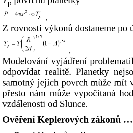
T
povrchu planetky
p
.
Z rovnosti výkonů dostaneme po 
.
Modelování vyjádření problemati
odpovídat realitě. Planetky nejso
samotný jejich povrch může mít v
přesto nám může vypočítaná hodn
vzdálenosti od Slunce.
Ověření Keplerových zákonů …