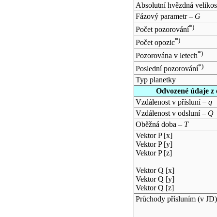
Absolutní hvězdná velikos
Fázový parametr –
G
*)
Počet pozorování
*)
Počet opozic
*)
Pozorována v letech
*)
Poslední pozorování
Typ planetky
Odvozené údaje z 
Vzdálenost v přísluní –
q
Vzdálenost v odsluní –
Q
Oběžná doba –
T
Vektor P [x]
Vektor P [y]
Vektor P [z]
Vektor Q [x]
Vektor Q [y]
Vektor Q [z]
Průchody přísluním (v
JD
)