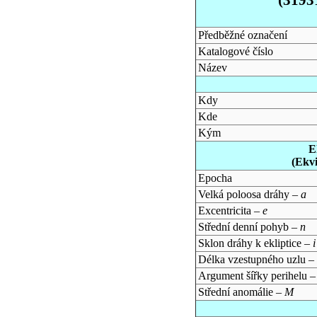
Předběžné označení
Katalogové číslo
Název
Kdy
Kde
Kým
E
(Ekv
Epocha
Velká poloosa dráhy –
a
Excentricita –
e
Střední denní pohyb –
n
Sklon dráhy k ekliptice –
i
Délka vzestupného uzlu –
Argument šířky perihelu 
Střední anomálie –
M