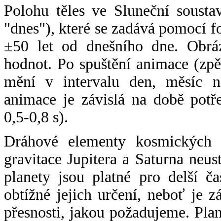
Polohu těles ve Sluneční sousta
"dnes"), které se zadává pomocí 
±50 let od dnešního dne. Obráz
hodnot. Po spuštění animace (zpě
mění v intervalu den, měsíc ne
animace je závislá na době potř
0,5-0,8 s).
Dráhové elementy kosmických t
gravitace Jupitera a Saturna neu
planety jsou platné pro delší č
obtížné jejich určení, neboť je 
přesnosti, jakou požadujeme. Pla