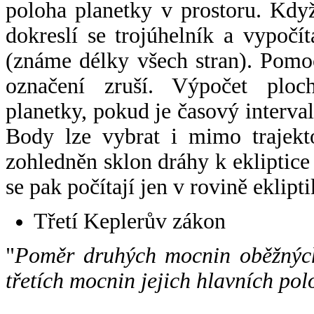
poloha planetky v prostoru. Kdy
dokreslí se trojúhelník a vypoč
(známe délky všech stran). Pomo
označení zruší. Výpočet ploch
planetky, pokud je časový interval
Body lze vybrat i mimo trajekto
zohledněn sklon dráhy k ekliptice
se pak počítají jen v rovině eklipti
Třetí Keplerův zákon
"
Poměr druhých mocnin oběžných
třetích mocnin jejich hlavních pol