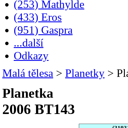
(253) Mathylde
(433) Eros
(951) Gaspra
...další
Odkazy
Malá tělesa
>
Planetky
>
Pl
Planetka
2006 BT143
(3193