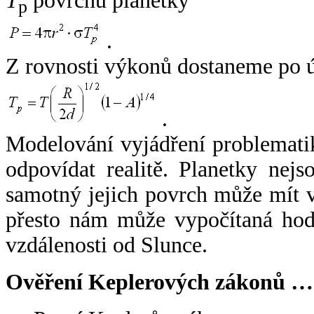
T
povrchu planetky
p
.
Z rovnosti výkonů dostaneme po 
.
Modelování vyjádření problemati
odpovídat realitě. Planetky nejso
samotný jejich povrch může mít v
přesto nám může vypočítaná hodn
vzdálenosti od Slunce.
Ověření Keplerových zákonů …