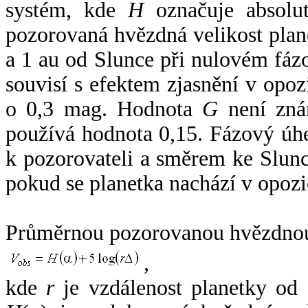
systém, kde
H
označuje absolut
pozorovaná hvězdná velikost plan
a 1 au od Slunce při nulovém fá
souvisí s efektem zjasnění v opoz
o 0,3 mag. Hodnota
G
není zná
používá hodnota 0,15. Fázový úh
k pozorovateli a směrem ke Slunc
pokud se planetka nachází v opozi
Průměrnou pozorovanou hvězdnou 
,
kde
r
je vzdálenost planetky od