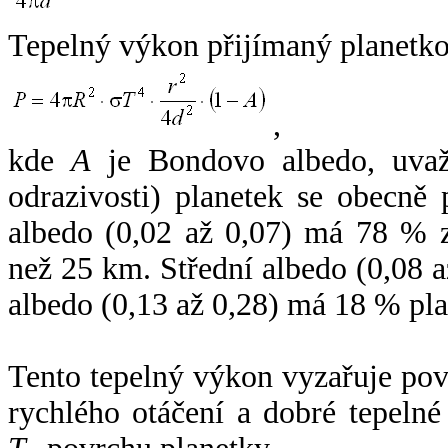
Tepelný výkon přijímaný planetko
,
kde
A
je Bondovo albedo, uvaž
odrazivosti) planetek se obecně
albedo (0,02 až 0,07) má 78 % z
než 25 km. Střední albedo (0,08 
albedo (0,13 až 0,28) má 18 % pla
Tento tepelný výkon vyzařuje po
rychlého otáčení a dobré tepelné