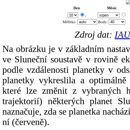
Den
Měsíc
.
Měřítko:
Body
:
Zdroj dat:
IAU
Na obrázku je v základním nastav
ve Sluneční soustavě v rovině ek
podle vzdálenosti planetky v odsl
planetky vykreslila a optimálně
které lze změnit z vybraných h
trajektorií) některých planet Sl
naznačuje, zda se planetka nacház
ní (červeně).