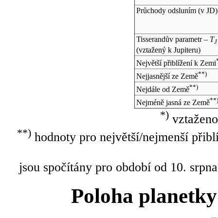
Průchody odsluním (v
JD
)
Tisserandův parametr –
T
J
(vztažený k Jupiteru)
Největší přiblížení k Zemi
**)
Nejjasnější ze Země
**)
Nejdále od Země
**
Nejméně jasná ze Země
*)
vztaženo
**)
hodnoty pro největší/nejmenší přibl
jsou spočítány pro období od 10. srpna
Poloha planetky