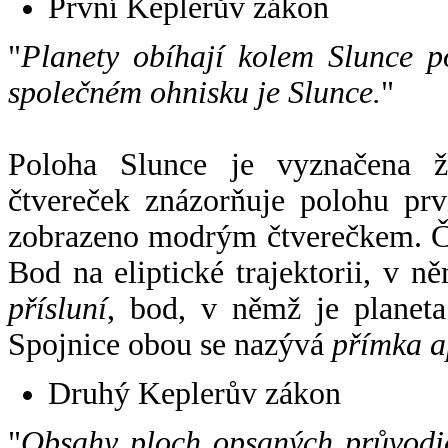
První Keplerův zákon
"
Planety obíhají kolem Slunce p
společném ohnisku je Slunce.
"
Poloha Slunce je vyznačena 
čtvereček znázorňuje polohu pr
zobrazeno modrým čtverečkem. Če
Bod na eliptické trajektorii, v n
přísluní
, bod, v němž je planet
Spojnice obou se nazývá
přímka a
Druhý Keplerův zákon
"
Obsahy ploch opsaných průvodič