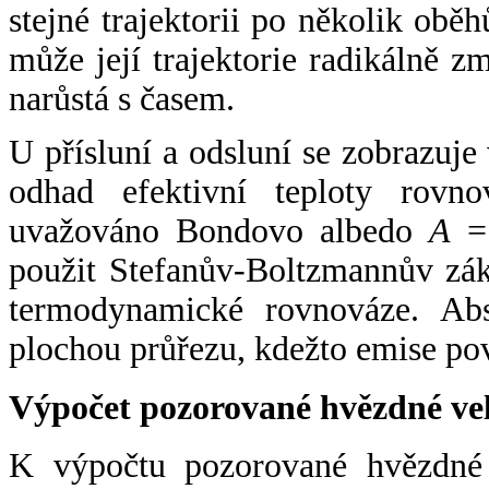
stejné trajektorii po několik oběh
může její trajektorie radikálně zm
narůstá s časem.
U přísluní a odsluní se zobrazuje
odhad efektivní teploty rovno
uvažováno Bondovo albedo
A
= 
použit Stefanův-Boltzmannův zák
termodynamické rovnováze. Abs
plochou průřezu, kdežto emise po
Výpočet pozorované hvězdné ve
K výpočtu pozorované hvězdné v