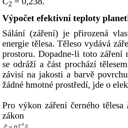
C
= 0,238.
2
Výpočet efektivní teploty plan
Sálání (záření) je přirozená vla
energie tělesa. Těleso vydává zá
prostoru. Dopadne-li toto záření n
se odráží a část prochází tělesem
závisí na jakosti a barvě povrch
žádné hmotné prostředí, jde o ele
Pro výkon záření černého tělesa
zákon