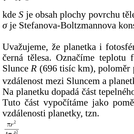
kde
S
je obsah plochy povrchu těl
σ
je Stefanova-Boltzmannova kons
Uvažujeme, že planetka i fotosfér
černá tělesa. Označíme teplotu 
Slunce
R
(696 tisíc km), poloměr
vzdálenost mezi Sluncem a plane
Na planetku dopadá část tepelnéh
Tuto část vypočítáme jako pomě
vzdálenosti planetky, tzn.