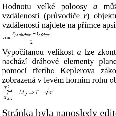
Hodnotu velké poloosy
a
může
vzdáleností (průvodiče
r
) objekt
vzdáleností najdete na přímce apsi
Vypočítanou velikost
a
lze zkont
nachází dráhové elementy plane
pomocí třetího Keplerova zák
zobrazená v levém horním rohu o
Stránka byla naposledy edi