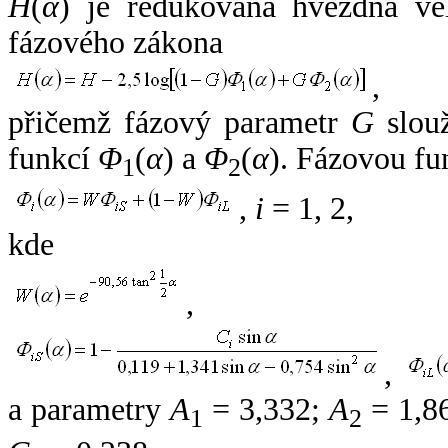
H
(
α
) je redukovaná hvězdná vel
fázového zákona
,
přičemž fázový parametr
G
slouž
funkcí
Φ
(
α
) a
Φ
(
α
). Fázovou fu
1
2
,
i
= 1, 2,
kde
,
,
a parametry
A
= 3,332;
A
= 1,8
1
2