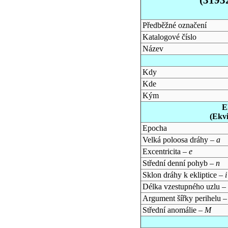
Předběžné označení
Katalogové číslo
Název
Kdy
Kde
Kým
E
(Ekv
Epocha
Velká poloosa dráhy –
a
Excentricita –
e
Střední denní pohyb –
n
Sklon dráhy k ekliptice –
i
Délka vzestupného uzlu –
Argument šířky perihelu 
Střední anomálie –
M