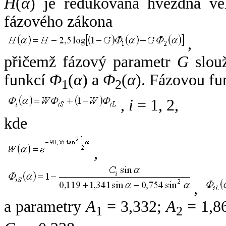
H
(
α
) je redukovaná hvězdná vel
fázového zákona
,
přičemž fázový parametr
G
slouž
funkcí
Φ
(
α
) a
Φ
(
α
). Fázovou fu
1
2
,
i
= 1, 2,
kde
,
,
a parametry
A
= 3,332;
A
= 1,8
1
2