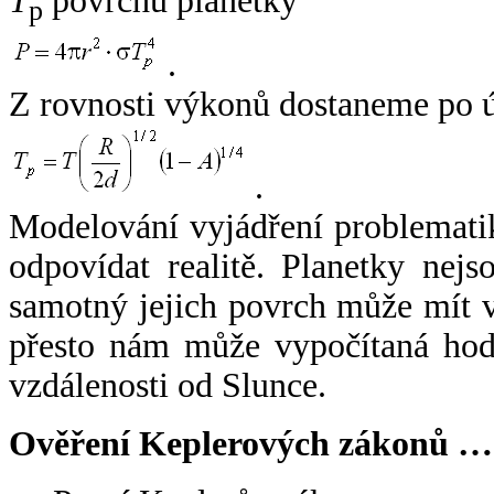
T
povrchu planetky
p
.
Z rovnosti výkonů dostaneme po 
.
Modelování vyjádření problemati
odpovídat realitě. Planetky nejso
samotný jejich povrch může mít v
přesto nám může vypočítaná hodn
vzdálenosti od Slunce.
Ověření Keplerových zákonů …