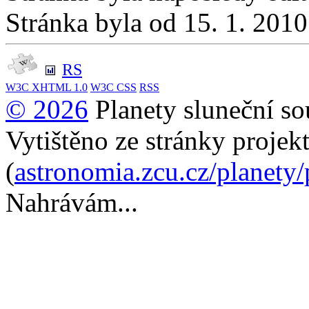
Stránka byla od 15. 1. 201
RS
W3C
XHTML 1.0
W3C
CSS
RSS
© 2026
Planety sluneční so
Vytištěno ze stránky projek
(
astronomia.zcu.cz/planety
Nahrávám...