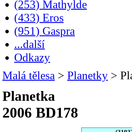
(253) Mathylde
(433) Eros
(951) Gaspra
...další
Odkazy
Malá tělesa
>
Planetky
>
Pl
Planetka
2006 BD178
(3193