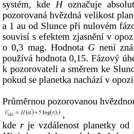
systém, kde
H
označuje absolut
pozorovaná hvězdná velikost plan
a 1 au od Slunce při nulovém fá
souvisí s efektem zjasnění v opoz
o 0,3 mag. Hodnota
G
není zná
používá hodnota 0,15. Fázový úh
k pozorovateli a směrem ke Slunc
pokud se planetka nachází v opozi
Průměrnou pozorovanou hvězdnou 
,
kde
r
je vzdálenost planetky od