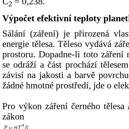
C
= 0,238.
2
Výpočet efektivní teploty plan
Sálání (záření) je přirozená vla
energie tělesa. Těleso vydává zá
prostoru. Dopadne-li toto záření n
se odráží a část prochází tělesem
závisí na jakosti a barvě povrch
žádné hmotné prostředí, jde o ele
Pro výkon záření černého tělesa
zákon