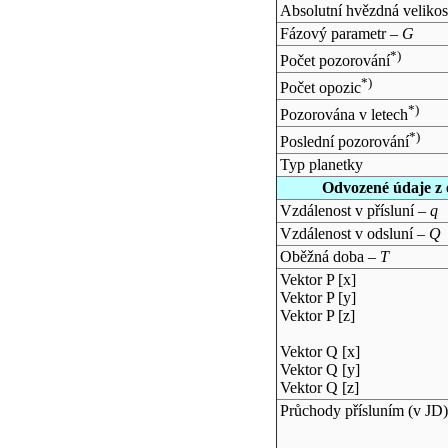
Absolutní hvězdná velikos
Fázový parametr –
G
*)
Počet pozorování
*)
Počet opozic
*)
Pozorována v letech
*)
Poslední pozorování
Typ planetky
Odvozené údaje z 
Vzdálenost v přísluní –
q
Vzdálenost v odsluní –
Q
Oběžná doba –
T
Vektor P [x]
Vektor P [y]
Vektor P [z]
Vektor Q [x]
Vektor Q [y]
Vektor Q [z]
Průchody přísluním (v
JD
)