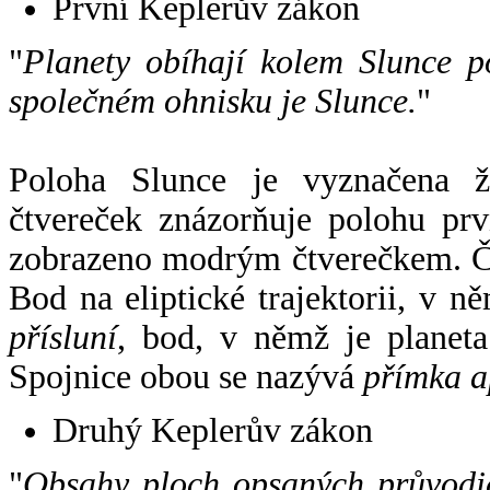
První Keplerův zákon
"
Planety obíhají kolem Slunce p
společném ohnisku je Slunce.
"
Poloha Slunce je vyznačena 
čtvereček znázorňuje polohu pr
zobrazeno modrým čtverečkem. Če
Bod na eliptické trajektorii, v n
přísluní
, bod, v němž je planet
Spojnice obou se nazývá
přímka a
Druhý Keplerův zákon
"
Obsahy ploch opsaných průvodič