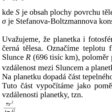
kde
S
je obsah plochy povrchu těl
σ
je Stefanova-Boltzmannova kons
Uvažujeme, že planetka i fotosfér
černá tělesa. Označíme teplotu 
Slunce
R
(696 tisíc km), poloměr
vzdálenost mezi Sluncem a plane
Na planetku dopadá část tepelnéh
Tuto část vypočítáme jako pomě
vzdálenosti planetky, tzn.