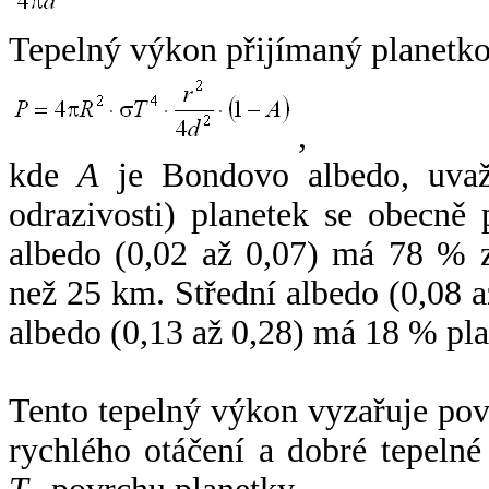
Tepelný výkon přijímaný planetko
,
kde
A
je Bondovo albedo, uvaž
odrazivosti) planetek se obecně
albedo (0,02 až 0,07) má 78 % z
než 25 km. Střední albedo (0,08 
albedo (0,13 až 0,28) má 18 % pla
Tento tepelný výkon vyzařuje po
rychlého otáčení a dobré tepelné