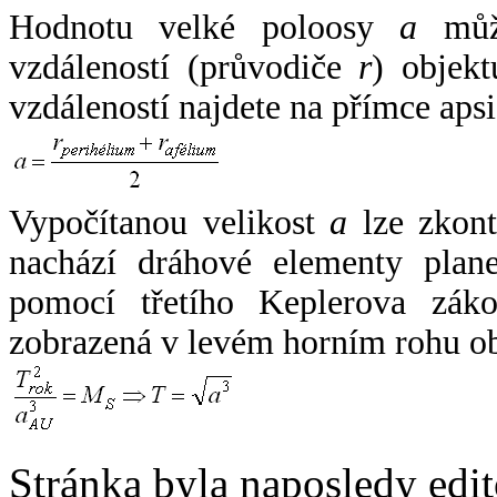
Hodnotu velké poloosy
a
může
vzdáleností (průvodiče
r
) objekt
vzdáleností najdete na přímce apsi
Vypočítanou velikost
a
lze zkont
nachází dráhové elementy plane
pomocí třetího Keplerova zák
zobrazená v levém horním rohu o
Stránka byla naposledy edi