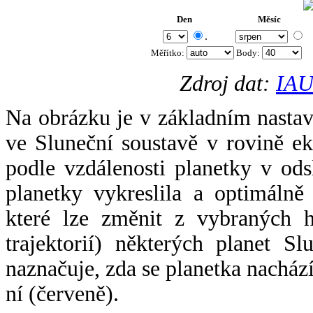
Den
Měsíc
.
Měřítko:
Body
:
Zdroj dat:
IAU
Na obrázku je v základním nastav
ve Sluneční soustavě v rovině ek
podle vzdálenosti planetky v odsl
planetky vykreslila a optimálně
které lze změnit z vybraných h
trajektorií) některých planet Sl
naznačuje, zda se planetka nacház
ní (červeně).