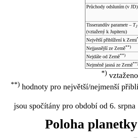
Průchody odsluním (v
JD
)
Tisserandův parametr –
T
J
(vztažený k Jupiteru)
Největší přiblížení k Zemi
**)
Nejjasnější ze Země
**)
Nejdále od Země
**
Nejméně jasná ze Země
*)
vztaženo
**)
hodnoty pro největší/nejmenší přibl
jsou spočítány pro období od 6. srpna
Poloha planetky