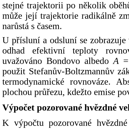
stejné trajektorii po několik oběh
může její trajektorie radikálně zm
narůstá s časem.
U přísluní a odsluní se zobrazuje
odhad efektivní teploty rovno
uvažováno Bondovo albedo
A
= 
použit Stefanův-Boltzmannův zák
termodynamické rovnováze. Abs
plochou průřezu, kdežto emise po
Výpočet pozorované hvězdné ve
K výpočtu pozorované hvězdné v