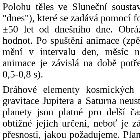
Polohu těles ve Sluneční sousta
"dnes"), které se zadává pomocí 
±50 let od dnešního dne. Obráz
hodnot. Po spuštění animace (zpě
mění v intervalu den, měsíc ne
animace je závislá na době potř
0,5-0,8 s).
Dráhové elementy kosmických t
gravitace Jupitera a Saturna neu
planety jsou platné pro delší č
obtížné jejich určení, neboť je 
přesnosti, jakou požadujeme. Pla