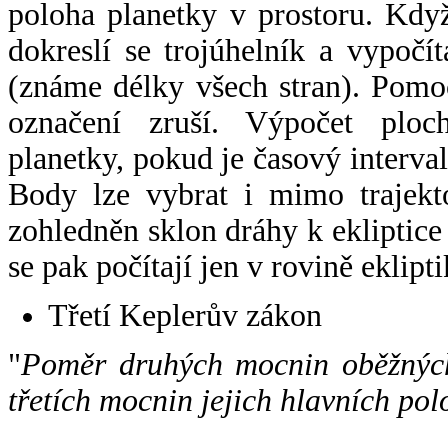
poloha planetky v prostoru. Kdy
dokreslí se trojúhelník a vypoč
(známe délky všech stran). Pomo
označení zruší. Výpočet ploch
planetky, pokud je časový interval
Body lze vybrat i mimo trajekto
zohledněn sklon dráhy k ekliptice
se pak počítají jen v rovině eklipti
Třetí Keplerův zákon
"
Poměr druhých mocnin oběžných
třetích mocnin jejich hlavních pol