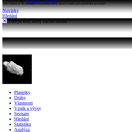
Katalogy objektů
Tato funkce je na stránkách Astronomia nová, testové otázky jsou přidávány postupně...
Novinky
Hledání
Zadejte text, který chcete hledat
Planetky
Dráhy
Vlastnosti
Vznik a vývoj
Seznam
Hledání
Statistika
Analýza