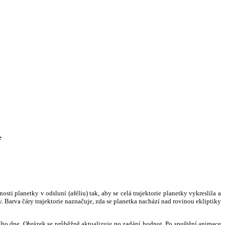
e
i planetky v odsluní (aféliu) tak, aby se celá trajektorie planetky vykreslila a
. Barva čáry trajektorie naznačuje, zda se planetka nachází nad rovinou ekliptiky
ního dne. Obrázek se průběžně aktualizuje po zadání hodnot. Po spuštění animace