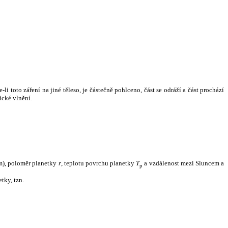
i toto záření na jiné těleso, je částečně pohlceno, část se odráží a část prochází
ické vlnění.
m), poloměr planetky
r
, teplotu povrchu planetky
T
a vzdálenost mezi Sluncem a
p
tky, tzn.