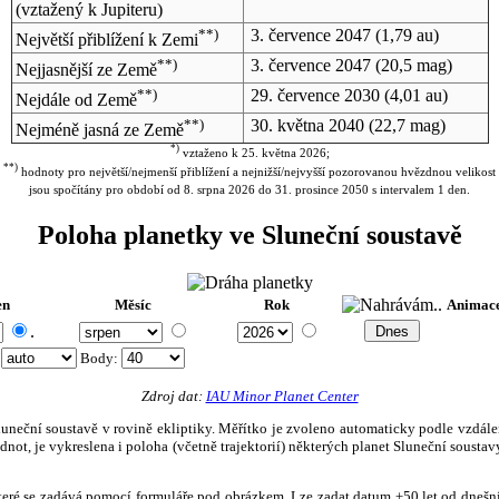
(vztažený k Jupiteru)
**)
3. července 2047
(1,79 au)
Největší přiblížení k Zemi
**)
3. července 2047
(20,5 mag)
Nejjasnější ze Země
**)
29. července 2030
(4,01 au)
Nejdále od Země
**)
30. května 2040
(22,7 mag)
Nejméně jasná ze Země
*)
vztaženo k 25. května 2026;
**)
hodnoty pro největší/nejmenší přiblížení a nejnižší/nejvyšší pozorovanou hvězdnou velikost
jsou spočítány pro období od 8. srpna 2026 do 31. prosince 2050 s intervalem 1 den.
Poloha planetky ve Sluneční soustavě
en
Měsíc
Rok
Animac
.
:
Body
:
Zdroj dat:
IAU Minor Planet Center
eční soustavě v rovině ekliptiky. Měřítko je zvoleno automaticky podle vzdálenost
not, je vykreslena i poloha (včetně trajektorií) některých planet Sluneční soustavy
, které se zadává pomocí formuláře pod obrázkem. Lze zadat datum ±50 let od dneš