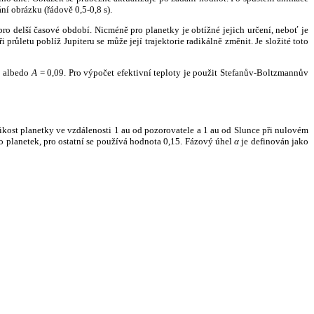
ní obrázku (řádově 0,5-0,8 s).
ro delší časové období. Nicméně pro planetky je obtížné jejich určení, neboť je
růletu poblíž Jupiteru se může její trajektorie radikálně změnit. Je složité toto
o albedo
A
= 0,09. Pro výpočet efektivní teploty je použit Stefanův-Boltzmannův
kost planetky ve vzdálenosti 1 au od pozorovatele a 1 au od Slunce při nulovém
planetek, pro ostatní se používá hodnota 0,15. Fázový úhel
α
je definován jako