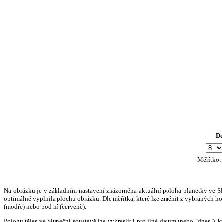
D
Měřítko
Na obrázku je v základním nastavení znázorněna aktuální poloha planetky ve Slun
optimálně vyplnila plochu obrázku. Dle měřítka, které lze změnit z vybraných hod
(modře) nebo pod ní (červeně).
Polohu těles ve Sluneční soustavě lze vykreslit i pro jiné datum (nebo "dnes")