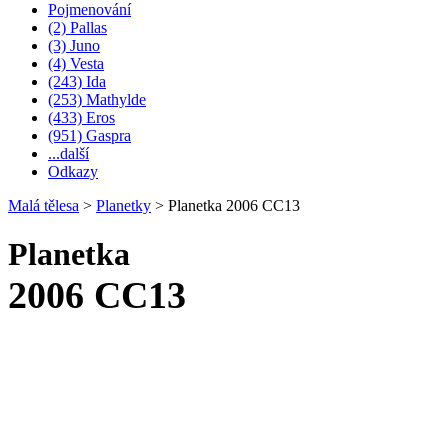
Pojmenování
(2) Pallas
(3) Juno
(4) Vesta
(243) Ida
(253) Mathylde
(433) Eros
(951) Gaspra
...další
Odkazy
Malá tělesa
>
Planetky
>
Planetka 2006 CC13
Planetka
2006 CC13