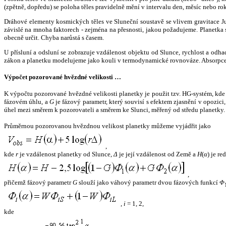
(zpětně, dopředu) se poloha těles pravidelně mění v intervalu den, měsíc nebo ro
Dráhové elementy kosmických těles ve Sluneční soustavě se vlivem gravitace Jup
závislé na mnoha faktorech - zejména na přesnosti, jakou požadujeme. Planetka se
obecně určit. Chyba narůstá s časem.
U přísluní a odsluní se zobrazuje vzdálenost objektu od Slunce, rychlost a od
zákon a planetku modelujeme jako kouli v termodynamické rovnováze. Absorpce 
Výpočet pozorované hvězdné velikosti …
K výpočtu pozorované hvězdné velikosti planetky je použit tzv. HG-systém, kd
fázovém úhlu, a
G
je fázový parametr, který souvisí s efektem zjasnění v opozic
úhel mezi směrem k pozorovateli a směrem ke Slunci, měřený od středu planetky. 
Průměrnou pozorovanou hvězdnou velikost planetky můžeme vyjádřit jako
,
kde
r
je vzdálenost planetky od Slunce,
Δ
je její vzdálenost od Země a
H
(
α
) je r
,
přičemž fázový parametr
G
slouží jako váhový parametr dvou fázových funkcí
Φ
,
i
= 1, 2,
kde