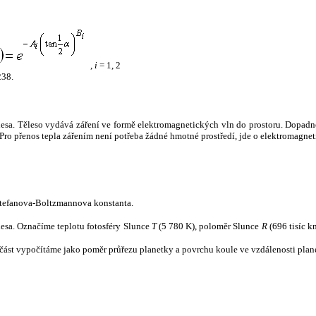
,
i
= 1, 2
238.
tělesa. Těleso vydává záření ve formě elektromagnetických vln do prostoru. Dopadne-l
u. Pro přenos tepla zářením není potřeba žádné hmotné prostředí, jde o elektromagnet
tefanova-Boltzmannova konstanta.
tělesa. Označíme teplotu fotosféry Slunce
T
(5 780 K), poloměr Slunce
R
(696 tisíc k
část vypočítáme jako poměr průřezu planetky a povrchu koule ve vzdálenosti plane