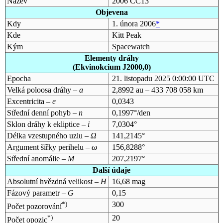
Název
2006 CC13
Objevena
Kdy
1. února 2006
*
Kde
Kitt Peak
Kým
Spacewatch
Elementy dráhy
(Ekvinokcium J2000,0)
Epocha
21. listopadu 2025 0:00:00 UTC
Velká poloosa dráhy –
a
2,8992 au – 433 708 058 km
Excentricita –
e
0,0343
Střední denní pohyb –
n
0,1997°/den
Sklon dráhy k ekliptice –
i
7,0304°
Délka vzestupného uzlu –
Ω
141,2145°
Argument šířky perihelu –
ω
156,8288°
Střední anomálie –
M
207,2197°
Další údaje
Absolutní hvězdná velikost –
H
16,68 mag
Fázový parametr –
G
0,15
*)
300
Počet pozorování
*)
20
Počet opozic