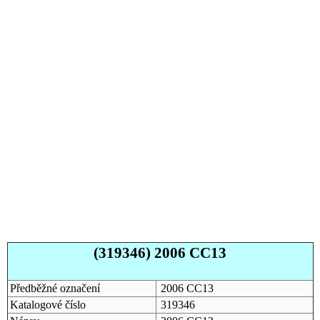
(319346) 2006 CC13
Předběžné označení
2006 CC13
Katalogové číslo
319346