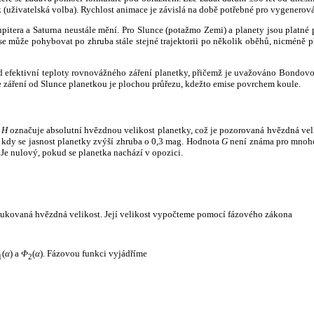
k (uživatelská volba). Rychlost animace je závislá na době potřebné pro vygenerová
itera a Saturna neustále mění. Pro Slunce (potažmo Zemi) a planety jsou platné p
 může pohybovat po zhruba stále stejné trajektorii po několik oběhů, nicméně při p
had efektivní teploty rovnovážného záření planetky, přičemž je uvažováno Bondov
záření od Slunce planetkou je plochou průřezu, kdežto emise povrchem koule.
e
H
označuje absolutní hvězdnou velikost planetky, což je pozorovaná hvězdná veli
i, kdy se jasnost planetky zvýší zhruba o 0,3 mag. Hodnota
G
není známa pro mnoho 
Je nulový, pokud se planetka nachází v opozici.
edukovaná hvězdná velikost. Její velikost vypočteme pomocí fázového zákona
(
α
) a
Φ
(
α
). Fázovou funkci vyjádříme
1
2