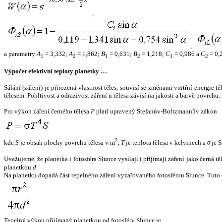
,
,
a parametry
A
= 3,332;
A
= 1,862;
B
= 0,631;
B
= 1,218;
C
= 0,986 a
C
= 0,
1
2
1
2
1
2
Výpočet efektivní teploty planetky …
Sálání (záření) je přirozená vlastnost těles, souvisí se změnami vnitřní energie 
tělesem. Pohltivost a odrazivost záření u tělesa závisí na jakosti a barvě povrch
Pro výkon záření černého tělesa
P
platí upravený Stefanův-Boltzmannův zákon
2
kde
S
je obsah plochy povrchu tělesa v m
,
T
je teplota tělesa v kelvinech a
σ
je S
Uvažujeme, že planetka i fotosféra Slunce vysílají i přijímají záření jako černá 
planetkou
d
.
Na planetku dopadá část tepelného záření vyzařovaného fotosférou Slunce. Tuto 
Tepelný výkon přijímaný planetkou od fotosféry Slunce je