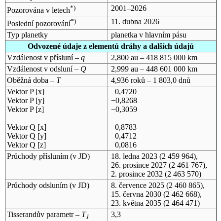
*)
2001–2026
Pozorována v letech
*)
11. dubna 2026
Poslední pozorování
Typ planetky
planetka v hlavním pásu
Odvozené údaje z elementů dráhy a dalších údajů
Vzdálenost v přísluní –
q
2,800 au – 418 815 000 km
Vzdálenost v odsluní –
Q
2,999 au – 448 601 000 km
Oběžná doba –
T
4,936 roků – 1 803,0 dnů
Vektor P [x]
0,4720
Vektor P [y]
−0,8268
Vektor P [z]
−0,3059
Vektor Q [x]
0,8783
Vektor Q [y]
0,4712
Vektor Q [z]
0,0816
Průchody přísluním (v
JD
)
18. ledna 2023
(2 459 964),
26. prosince 2027
(2 461 767),
2. prosince 2032
(2 463 570)
Průchody odsluním (v
JD
)
8. července 2025
(2 460 865),
15. června 2030
(2 462 668),
23. května 2035
(2 464 471)
Tisserandův parametr –
T
3,3
J