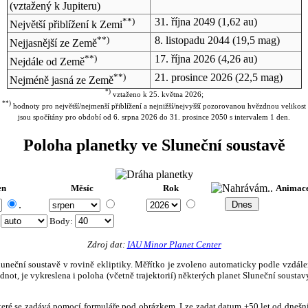
(vztažený k Jupiteru)
**)
31. října 2049
(1,62 au)
Největší přiblížení k Zemi
**)
8. listopadu 2044
(19,5 mag)
Nejjasnější ze Země
**)
17. října 2026
(4,26 au)
Nejdále od Země
**)
21. prosince 2026
(22,5 mag)
Nejméně jasná ze Země
*)
vztaženo k 25. května 2026;
**)
hodnoty pro největší/nejmenší přiblížení a nejnižší/nejvyšší pozorovanou hvězdnou velikost
jsou spočítány pro období od 6. srpna 2026 do 31. prosince 2050 s intervalem 1 den.
Poloha planetky ve Sluneční soustavě
en
Měsíc
Rok
Animac
.
:
Body
:
Zdroj dat:
IAU Minor Planet Center
eční soustavě v rovině ekliptiky. Měřítko je zvoleno automaticky podle vzdálenost
not, je vykreslena i poloha (včetně trajektorií) některých planet Sluneční soustavy
, které se zadává pomocí formuláře pod obrázkem. Lze zadat datum ±50 let od dneš