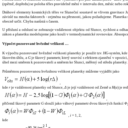
(zpětně, dopředu) se poloha těles pravidelně mění v intervalu den, měsíc nebo ro
Dráhové elementy kosmických těles ve Sluneční soustavě se vlivem gravitace Jup
závislé na mnoha faktorech - zejména na přesnosti, jakou požadujeme. Planetka se
obecně určit. Chyba narůstá s časem.
U přísluní a odsluní se zobrazuje vzdálenost objektu od Slunce, rychlost a od
zákon a planetku modelujeme jako kouli v termodynamické rovnováze. Absorpce 
Výpočet pozorované hvězdné velikosti …
K výpočtu pozorované hvězdné velikosti planetky je použit tzv. HG-systém, kd
fázovém úhlu, a
G
je fázový parametr, který souvisí s efektem zjasnění v opozic
úhel mezi směrem k pozorovateli a směrem ke Slunci, měřený od středu planetky. 
Průměrnou pozorovanou hvězdnou velikost planetky můžeme vyjádřit jako
,
kde
r
je vzdálenost planetky od Slunce,
Δ
je její vzdálenost od Země a
H
(
α
) je r
,
přičemž fázový parametr
G
slouží jako váhový parametr dvou fázových funkcí
Φ
,
i
= 1, 2,
kde