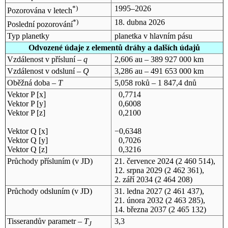
*)
1995–2026
Pozorována v letech
*)
18. dubna 2026
Poslední pozorování
Typ planetky
planetka v hlavním pásu
Odvozené údaje z elementů dráhy a dalších údajů
Vzdálenost v přísluní –
q
2,606 au – 389 927 000 km
Vzdálenost v odsluní –
Q
3,286 au – 491 653 000 km
Oběžná doba –
T
5,058 roků – 1 847,4 dnů
Vektor P [x]
0,7714
Vektor P [y]
0,6008
Vektor P [z]
0,2100
Vektor Q [x]
−0,6348
Vektor Q [y]
0,7026
Vektor Q [z]
0,3216
Průchody přísluním (v
JD
)
21. července 2024
(2 460 514),
12. srpna 2029
(2 462 361),
2. září 2034
(2 464 208)
Průchody odsluním (v
JD
)
31. ledna 2027
(2 461 437),
21. února 2032
(2 463 285),
14. března 2037
(2 465 132)
Tisserandův parametr –
T
3,3
J