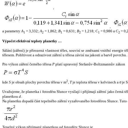
,
,
a parametry
A
= 3,332;
A
= 1,862;
B
= 0,631;
B
= 1,218;
C
= 0,986 a
C
= 0,
1
2
1
2
1
2
Výpočet efektivní teploty planetky …
Sálání (záření) je přirozená vlastnost těles, souvisí se změnami vnitřní energie 
tělesem. Pohltivost a odrazivost záření u tělesa závisí na jakosti a barvě povrch
Pro výkon záření černého tělesa
P
platí upravený Stefanův-Boltzmannův zákon
2
kde
S
je obsah plochy povrchu tělesa v m
,
T
je teplota tělesa v kelvinech a
σ
je S
Uvažujeme, že planetka i fotosféra Slunce vysílají i přijímají záření jako černá 
planetkou
d
.
Na planetku dopadá část tepelného záření vyzařovaného fotosférou Slunce. Tuto 
Tepelný výkon přijímaný planetkou od fotosféry Slunce je