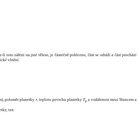
i toto záření na jiné těleso, je částečně pohlceno, část se odráží a část prochází
ické vlnění.
m), poloměr planetky
r
, teplotu povrchu planetky
T
a vzdálenost mezi Sluncem a
p
tky, tzn.