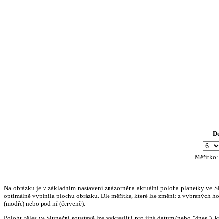
D
Měřítko
Na obrázku je v základním nastavení znázorněna aktuální poloha planetky ve Slun
optimálně vyplnila plochu obrázku. Dle měřítka, které lze změnit z vybraných hod
(modře) nebo pod ní (červeně).
Polohu těles ve Sluneční soustavě lze vykreslit i pro jiné datum (nebo "dnes")