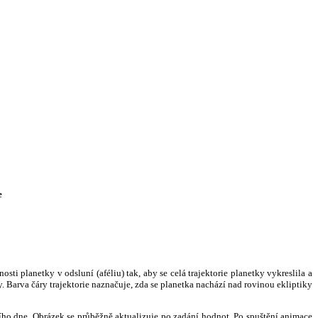
e
i planetky v odsluní (aféliu) tak, aby se celá trajektorie planetky vykreslila a
. Barva čáry trajektorie naznačuje, zda se planetka nachází nad rovinou ekliptiky
ního dne. Obrázek se průběžně aktualizuje po zadání hodnot. Po spuštění animace