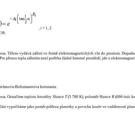
,
i
= 1, 2
238.
tělesa. Těleso vydává záření ve formě elektromagnetických vln do prostoru. Dopadne-l
u. Pro přenos tepla zářením není potřeba žádné hmotné prostředí, jde o elektromagnet
tefanova-Boltzmannova konstanta.
tělesa. Označíme teplotu fotosféry Slunce
T
(5 780 K), poloměr Slunce
R
(696 tisíc k
část vypočítáme jako poměr průřezu planetky a povrchu koule ve vzdálenosti plane