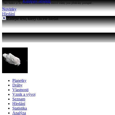
Katalogy objektů
Tato funkce je na stránkách Astronomia nová, testové otázky jsou přidávány postupně...
Novinky
Hledání
Zadejte text, který chcete hledat
Planetky
Dráhy
Vlastnosti
Vznik a vývoj
Seznam
Hledání
Statistika
Analýza