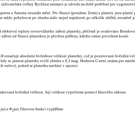
k (uživatelská volba). Rychlost animace je závislá na době potřebné pro vygenerová
itera a Saturna neustále mění. Pro Slunce (potažmo Zemi) a planety jsou platné p
 může pohybovat po zhruba stále stejné trajektorii po několik oběhů, nicméně při p
had efektivní teploty rovnovážného záření planetky, přičemž je uvažováno Bondov
záření od Slunce planetkou je plochou průřezu, kdežto emise povrchem koule.
e
H
označuje absolutní hvězdnou velikost planetky, což je pozorovaná hvězdná veli
i, kdy se jasnost planetky zvýší zhruba o 0,3 mag. Hodnota
G
není známa pro mnoho 
Je nulový, pokud se planetka nachází v opozici.
edukovaná hvězdná velikost. Její velikost vypočteme pomocí fázového zákona
(
α
) a
Φ
(
α
). Fázovou funkci vyjádříme
1
2