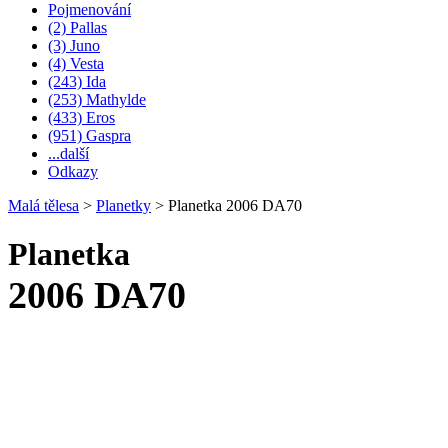
Pojmenování
(2) Pallas
(3) Juno
(4) Vesta
(243) Ida
(253) Mathylde
(433) Eros
(951) Gaspra
...další
Odkazy
Malá tělesa
>
Planetky
>
Planetka 2006 DA70
Planetka
2006 DA70