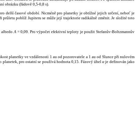
ní obrázku (řádově 0,5-0,8 s).
ro delší časové období. Nicméně pro planetky je obtížné jejich určení, neboť je
růletu poblíž Jupiteru se může její trajektorie radikálně změnit. Je složité toto
o albedo
A
= 0,09. Pro výpočet efektivní teploty je použit Stefanův-Boltzmannův
kost planetky ve vzdálenosti 1 au od pozorovatele a 1 au od Slunce při nulovém
planetek, pro ostatní se používá hodnota 0,15. Fázový úhel
α
je definován jako