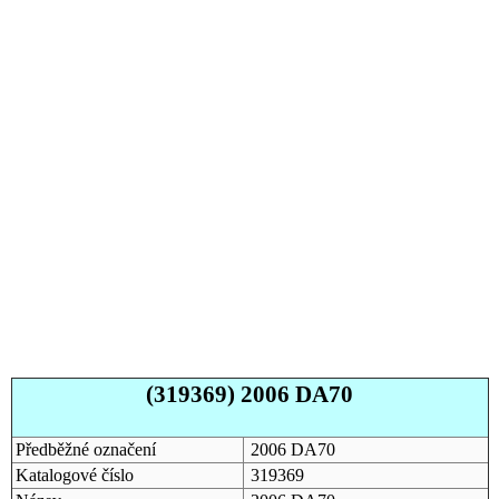
(319369) 2006 DA70
Předběžné označení
2006 DA70
Katalogové číslo
319369