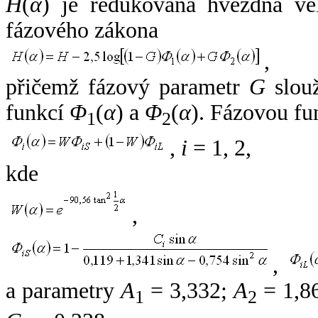
H
(
α
) je redukovaná hvězdná vel
fázového zákona
,
přičemž fázový parametr
G
slouž
funkcí
Φ
(
α
) a
Φ
(
α
). Fázovou fu
1
2
,
i
= 1, 2,
kde
,
,
a parametry
A
= 3,332;
A
= 1,8
1
2