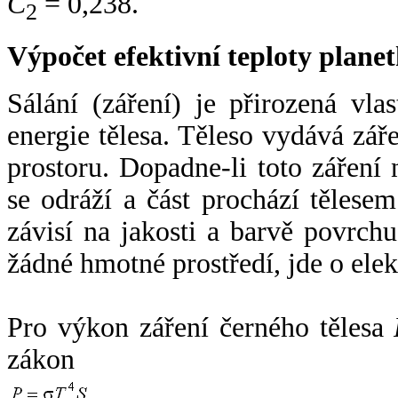
C
= 0,238.
2
Výpočet efektivní teploty plan
Sálání (záření) je přirozená vla
energie tělesa. Těleso vydává zá
prostoru. Dopadne-li toto záření n
se odráží a část prochází tělesem
závisí na jakosti a barvě povrch
žádné hmotné prostředí, jde o ele
Pro výkon záření černého tělesa
zákon