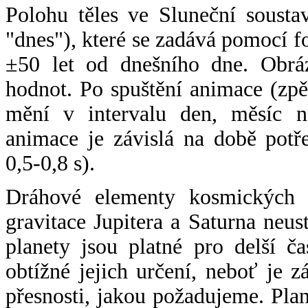
Polohu těles ve Sluneční sousta
"dnes"), které se zadává pomocí 
±50 let od dnešního dne. Obráz
hodnot. Po spuštění animace (zpě
mění v intervalu den, měsíc ne
animace je závislá na době potř
0,5-0,8 s).
Dráhové elementy kosmických t
gravitace Jupitera a Saturna neu
planety jsou platné pro delší č
obtížné jejich určení, neboť je 
přesnosti, jakou požadujeme. Pla