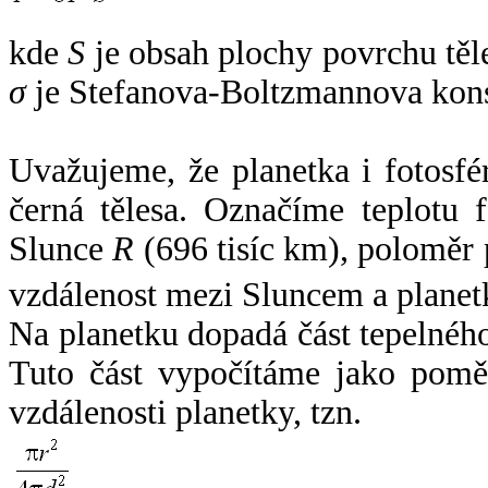
kde
S
je obsah plochy povrchu těl
σ
je Stefanova-Boltzmannova kons
Uvažujeme, že planetka i fotosfér
černá tělesa. Označíme teplotu 
Slunce
R
(696 tisíc km), poloměr
vzdálenost mezi Sluncem a plane
Na planetku dopadá část tepelnéh
Tuto část vypočítáme jako pomě
vzdálenosti planetky, tzn.