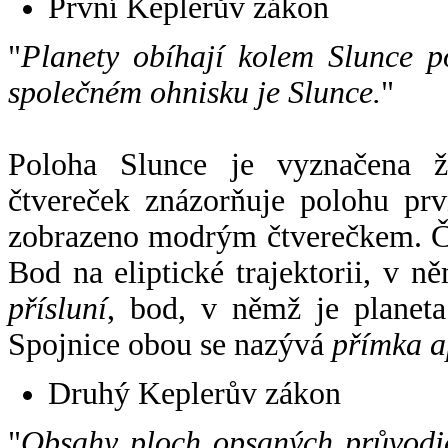
První Keplerův zákon
"
Planety obíhají kolem Slunce p
společném ohnisku je Slunce.
"
Poloha Slunce je vyznačena 
čtvereček znázorňuje polohu pr
zobrazeno modrým čtverečkem. Če
Bod na eliptické trajektorii, v n
přísluní
, bod, v němž je planet
Spojnice obou se nazývá
přímka a
Druhý Keplerův zákon
"
Obsahy ploch opsaných průvodič