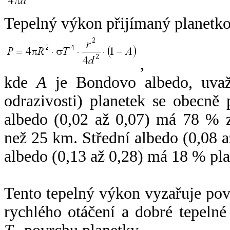
Tepelný výkon přijímaný planetko
,
kde
A
je Bondovo albedo, uvaž
odrazivosti) planetek se obecně
albedo (0,02 až 0,07) má 78 % z
než 25 km. Střední albedo (0,08 
albedo (0,13 až 0,28) má 18 % pla
Tento tepelný výkon vyzařuje po
rychlého otáčení a dobré tepelné