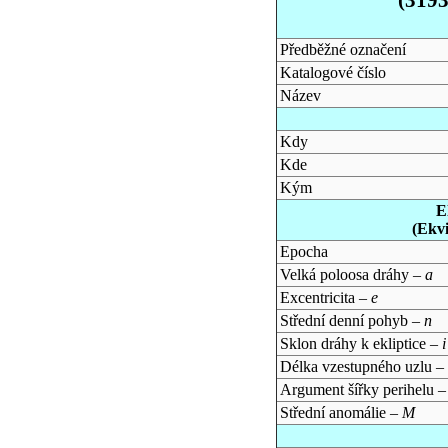
Předběžné označení
Katalogové číslo
Název
Kdy
Kde
Kým
E
(Ekv
Epocha
Velká poloosa dráhy –
a
Excentricita –
e
Střední denní pohyb –
n
Sklon dráhy k ekliptice –
i
Délka vzestupného uzlu –
Argument šířky perihelu 
Střední anomálie –
M