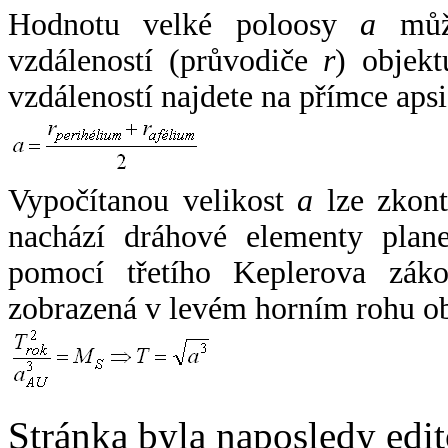
Hodnotu velké poloosy
a
může
vzdáleností (průvodiče
r
) objekt
vzdáleností najdete na přímce apsi
Vypočítanou velikost
a
lze zkont
nachází dráhové elementy plane
pomocí třetího Keplerova zák
zobrazená v levém horním rohu o
Stránka byla naposledy edi