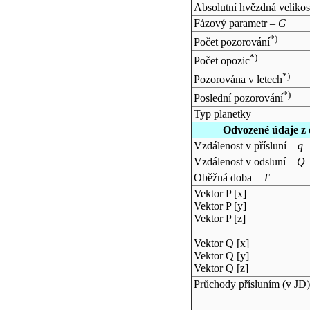
Absolutní hvězdná velikos
Fázový parametr –
G
*)
Počet pozorování
*)
Počet opozic
*)
Pozorována v letech
*)
Poslední pozorování
Typ planetky
Odvozené údaje z 
Vzdálenost v přísluní –
q
Vzdálenost v odsluní –
Q
Oběžná doba –
T
Vektor P [x]
Vektor P [y]
Vektor P [z]
Vektor Q [x]
Vektor Q [y]
Vektor Q [z]
Průchody přísluním (v
JD
)