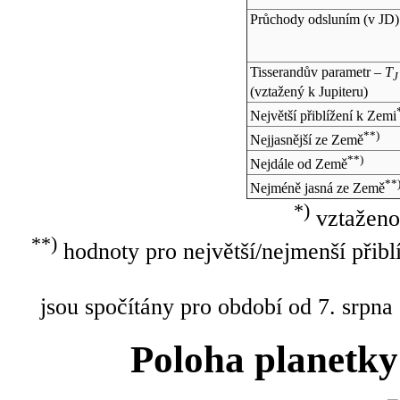
Průchody odsluním (v
JD
)
Tisserandův parametr –
T
J
(vztažený k Jupiteru)
Největší přiblížení k Zemi
**)
Nejjasnější ze Země
**)
Nejdále od Země
**
Nejméně jasná ze Země
*)
vztaženo
**)
hodnoty pro největší/nejmenší přibl
jsou spočítány pro období od 7. srpna
Poloha planetky