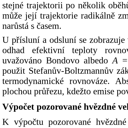
stejné trajektorii po několik oběh
může její trajektorie radikálně zm
narůstá s časem.
U přísluní a odsluní se zobrazuje
odhad efektivní teploty rovno
uvažováno Bondovo albedo
A
= 
použit Stefanův-Boltzmannův zák
termodynamické rovnováze. Abs
plochou průřezu, kdežto emise po
Výpočet pozorované hvězdné ve
K výpočtu pozorované hvězdné v