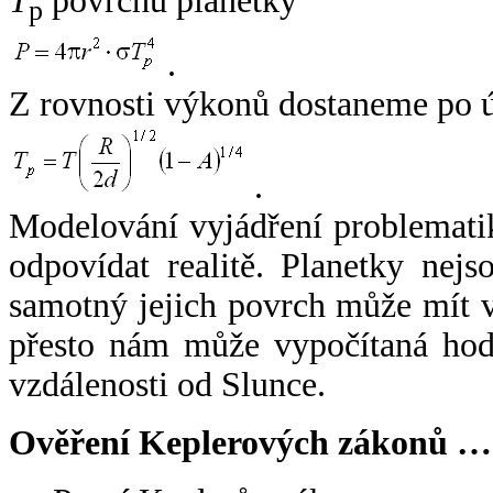
T
povrchu planetky
p
.
Z rovnosti výkonů dostaneme po 
.
Modelování vyjádření problemati
odpovídat realitě. Planetky nejso
samotný jejich povrch může mít v
přesto nám může vypočítaná hodn
vzdálenosti od Slunce.
Ověření Keplerových zákonů …