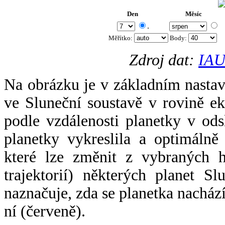
Den
Měsíc
.
Měřítko:
Body
:
Zdroj dat:
IAU
Na obrázku je v základním nastav
ve Sluneční soustavě v rovině ek
podle vzdálenosti planetky v odsl
planetky vykreslila a optimálně
které lze změnit z vybraných h
trajektorií) některých planet Sl
naznačuje, zda se planetka nacház
ní (červeně).