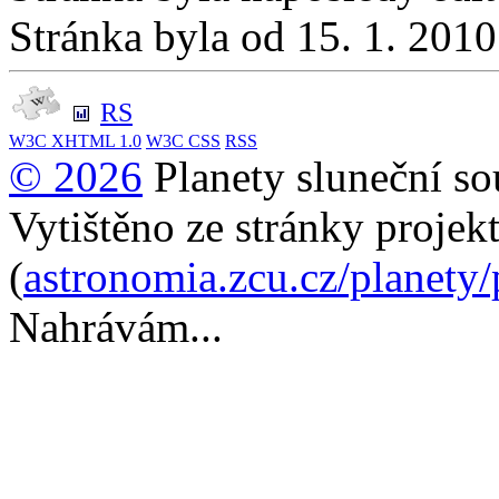
Stránka byla od 15. 1. 201
RS
W3C
XHTML 1.0
W3C
CSS
RSS
© 2026
Planety sluneční so
Vytištěno ze stránky projek
(
astronomia.zcu.cz/planety
Nahrávám...