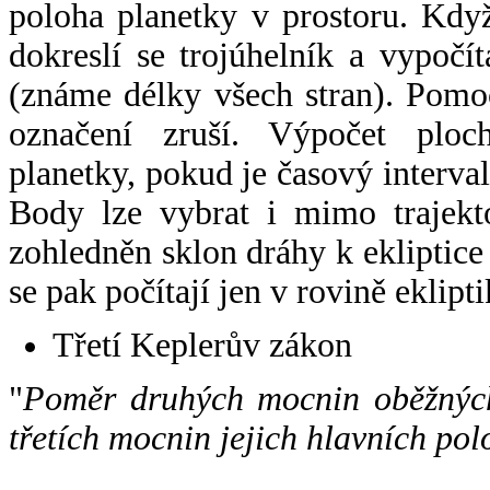
poloha planetky v prostoru. Kdy
dokreslí se trojúhelník a vypoč
(známe délky všech stran). Pomo
označení zruší. Výpočet ploch
planetky, pokud je časový interval
Body lze vybrat i mimo trajekto
zohledněn sklon dráhy k ekliptice
se pak počítají jen v rovině eklipti
Třetí Keplerův zákon
"
Poměr druhých mocnin oběžných
třetích mocnin jejich hlavních pol