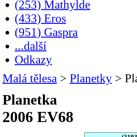
(253) Mathylde
(433) Eros
(951) Gaspra
...další
Odkazy
Malá tělesa
>
Planetky
>
Pl
Planetka
2006 EV68
(319