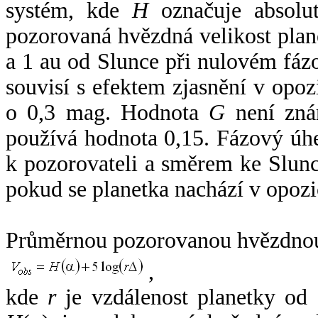
systém, kde
H
označuje absolut
pozorovaná hvězdná velikost plan
a 1 au od Slunce při nulovém fá
souvisí s efektem zjasnění v opoz
o 0,3 mag. Hodnota
G
není zná
používá hodnota 0,15. Fázový úh
k pozorovateli a směrem ke Slunc
pokud se planetka nachází v opozi
Průměrnou pozorovanou hvězdnou 
,
kde
r
je vzdálenost planetky od