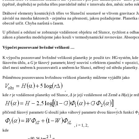
(zpětně, dopředu) se poloha těles pravidelně mění v intervalu den, měsíc nebo ro
Dráhové elementy kosmických těles ve Sluneční soustavě se vlivem gravitace Jup
závislé na mnoha faktorech - zejména na přesnosti, jakou požadujeme. Planetka se
obecně určit. Chyba narůstá s časem.
U přísluní a odsluní se zobrazuje vzdálenost objektu od Slunce, rychlost a od
zákon a planetku modelujeme jako kouli v termodynamické rovnováze. Absorpce 
Výpočet pozorované hvězdné velikosti …
K výpočtu pozorované hvězdné velikosti planetky je použit tzv. HG-systém, kd
fázovém úhlu, a
G
je fázový parametr, který souvisí s efektem zjasnění v opozic
úhel mezi směrem k pozorovateli a směrem ke Slunci, měřený od středu planetky. 
Průměrnou pozorovanou hvězdnou velikost planetky můžeme vyjádřit jako
,
kde
r
je vzdálenost planetky od Slunce,
Δ
je její vzdálenost od Země a
H
(
α
) je r
,
přičemž fázový parametr
G
slouží jako váhový parametr dvou fázových funkcí
Φ
,
i
= 1, 2,
kde