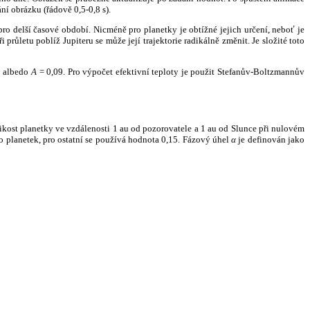
ní obrázku (řádově 0,5-0,8 s).
ro delší časové období. Nicméně pro planetky je obtížné jejich určení, neboť je
růletu poblíž Jupiteru se může její trajektorie radikálně změnit. Je složité toto
o albedo
A
= 0,09. Pro výpočet efektivní teploty je použit Stefanův-Boltzmannův
kost planetky ve vzdálenosti 1 au od pozorovatele a 1 au od Slunce při nulovém
planetek, pro ostatní se používá hodnota 0,15. Fázový úhel
α
je definován jako