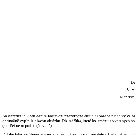
D
Měřítko
Na obrázku je v základním nastavení znázorněna aktuální poloha planetky ve Slun
optimálně vyplnila plochu obrázku. Dle měřítka, které lze změnit z vybraných hod
(modře) nebo pod ní (červeně).
Polohu těles ve Sluneční soustavě lze vykreslit i pro jiné datum (nebo "dnes")