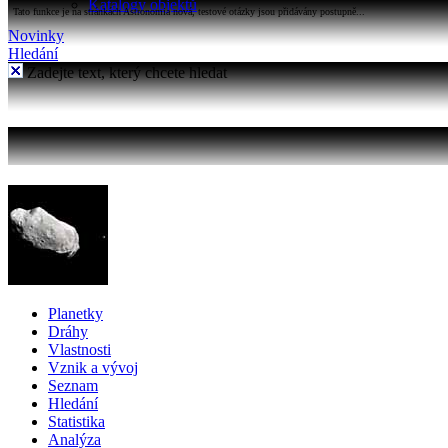
Katalogy objektů
Tato funkce je na stránkách Astronomia nová, testové otázky jsou přidávány postupně...
Novinky
Hledání
Zadejte text, který chcete hledat
Planetky
Dráhy
Vlastnosti
Vznik a vývoj
Seznam
Hledání
Statistika
Analýza