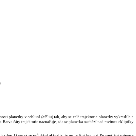
e
i planetky v odsluní (aféliu) tak, aby se celá trajektorie planetky vykreslila a
. Barva čáry trajektorie naznačuje, zda se planetka nachází nad rovinou ekliptiky
ního dne. Obrázek se průběžně aktualizuje po zadání hodnot. Po spuštění animace