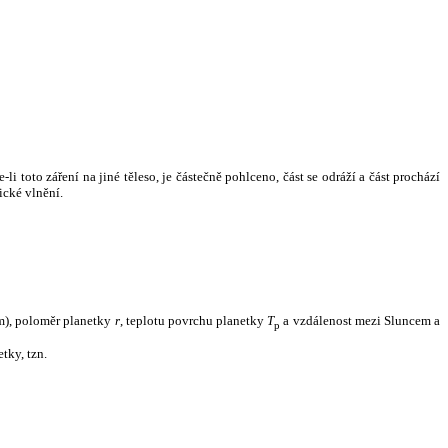
i toto záření na jiné těleso, je částečně pohlceno, část se odráží a část prochází
ické vlnění.
m), poloměr planetky
r
, teplotu povrchu planetky
T
a vzdálenost mezi Sluncem a
p
tky, tzn.