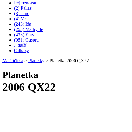
Pojmenování
(2) Pallas
(3) Juno
(4) Vesta
(243) Ida
(253) Mathylde
(433) Eros
(951) Gaspra
...další
Odkazy
Malá tělesa
>
Planetky
>
Planetka 2006 QX22
Planetka
2006 QX22