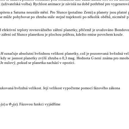
k (uživatelská volba). Rychlost animace je závislá na době potřebné pro vygenerová
itera a Saturna neustále mění. Pro Slunce (potažmo Zemi) a planety jsou platné p
 může pohybovat po zhruba stále stejné trajektorii po několik oběhů, nicméně při p
had efektivní teploty rovnovážného záření planetky, přičemž je uvažováno Bondov
záření od Slunce planetkou je plochou průřezu, kdežto emise povrchem koule.
e
H
označuje absolutní hvězdnou velikost planetky, což je pozorovaná hvězdná veli
i, kdy se jasnost planetky zvýší zhruba o 0,3 mag. Hodnota
G
není známa pro mnoho 
Je nulový, pokud se planetka nachází v opozici.
edukovaná hvězdná velikost. Její velikost vypočteme pomocí fázového zákona
(
α
) a
Φ
(
α
). Fázovou funkci vyjádříme
1
2