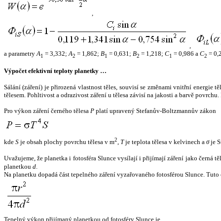
,
,
a parametry
A
= 3,332;
A
= 1,862;
B
= 0,631;
B
= 1,218;
C
= 0,986 a
C
= 0,
1
2
1
2
1
2
Výpočet efektivní teploty planetky …
Sálání (záření) je přirozená vlastnost těles, souvisí se změnami vnitřní energie 
tělesem. Pohltivost a odrazivost záření u tělesa závisí na jakosti a barvě povrch
Pro výkon záření černého tělesa
P
platí upravený Stefanův-Boltzmannův zákon
2
kde
S
je obsah plochy povrchu tělesa v m
,
T
je teplota tělesa v kelvinech a
σ
je S
Uvažujeme, že planetka i fotosféra Slunce vysílají i přijímají záření jako černá 
planetkou
d
.
Na planetku dopadá část tepelného záření vyzařovaného fotosférou Slunce. Tuto 
Tepelný výkon přijímaný planetkou od fotosféry Slunce je