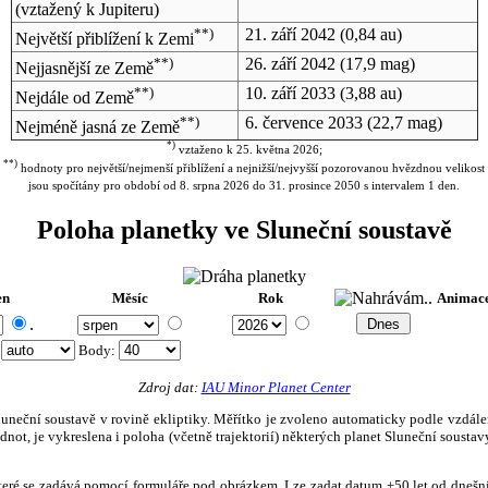
(vztažený k Jupiteru)
**)
21. září 2042
(0,84 au)
Největší přiblížení k Zemi
**)
26. září 2042
(17,9 mag)
Nejjasnější ze Země
**)
10. září 2033
(3,88 au)
Nejdále od Země
**)
6. července 2033
(22,7 mag)
Nejméně jasná ze Země
*)
vztaženo k 25. května 2026;
**)
hodnoty pro největší/nejmenší přiblížení a nejnižší/nejvyšší pozorovanou hvězdnou velikost
jsou spočítány pro období od 8. srpna 2026 do 31. prosince 2050 s intervalem 1 den.
Poloha planetky ve Sluneční soustavě
en
Měsíc
Rok
Animac
.
:
Body
:
Zdroj dat:
IAU Minor Planet Center
eční soustavě v rovině ekliptiky. Měřítko je zvoleno automaticky podle vzdálenost
not, je vykreslena i poloha (včetně trajektorií) některých planet Sluneční soustavy
, které se zadává pomocí formuláře pod obrázkem. Lze zadat datum ±50 let od dneš