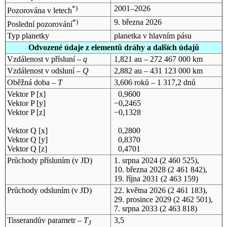
*)
2001–2026
Pozorována v letech
*)
9. března 2026
Poslední pozorování
Typ planetky
planetka v hlavním pásu
Odvozené údaje z elementů dráhy a dalších údajů
Vzdálenost v přísluní –
q
1,821 au – 272 467 000 km
Vzdálenost v odsluní –
Q
2,882 au – 431 123 000 km
Oběžná doba –
T
3,606 roků – 1 317,2 dnů
Vektor P [x]
0,9600
Vektor P [y]
−0,2465
Vektor P [z]
−0,1328
Vektor Q [x]
0,2800
Vektor Q [y]
0,8370
Vektor Q [z]
0,4701
Průchody přísluním (v
JD
)
1. srpna 2024
(2 460 525),
10. března 2028
(2 461 842),
19. října 2031
(2 463 159)
Průchody odsluním (v
JD
)
22. května 2026
(2 461 183),
29. prosince 2029
(2 462 501),
7. srpna 2033
(2 463 818)
Tisserandův parametr –
T
3,5
J