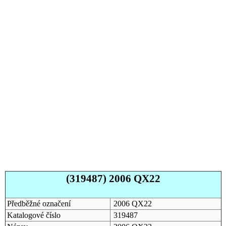
(319487) 2006 QX22
Předběžné označení
2006 QX22
Katalogové číslo
319487