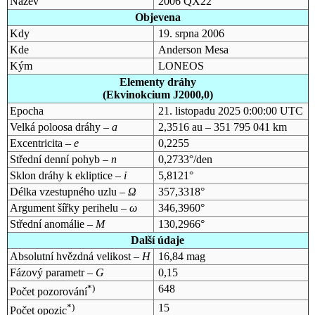
Název
2006 QX22
Objevena
Kdy
19. srpna 2006
Kde
Anderson Mesa
Kým
LONEOS
Elementy dráhy
(Ekvinokcium J2000,0)
Epocha
21. listopadu 2025 0:00:00 UTC
Velká poloosa dráhy –
a
2,3516 au – 351 795 041 km
Excentricita –
e
0,2255
Střední denní pohyb –
n
0,2733°/den
Sklon dráhy k ekliptice –
i
5,8121°
Délka vzestupného uzlu –
Ω
357,3318°
Argument šířky perihelu –
ω
346,3960°
Střední anomálie –
M
130,2966°
Další údaje
Absolutní hvězdná velikost –
H
16,84 mag
Fázový parametr –
G
0,15
*)
648
Počet pozorování
*)
15
Počet opozic