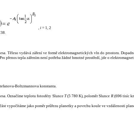
,
i
= 1, 2
238.
tělesa. Těleso vydává záření ve formě elektromagnetických vln do prostoru. Dopadne-l
u. Pro přenos tepla zářením není potřeba žádné hmotné prostředí, jde o elektromagnet
tefanova-Boltzmannova konstanta.
tělesa. Označíme teplotu fotosféry Slunce
T
(5 780 K), poloměr Slunce
R
(696 tisíc k
část vypočítáme jako poměr průřezu planetky a povrchu koule ve vzdálenosti plane