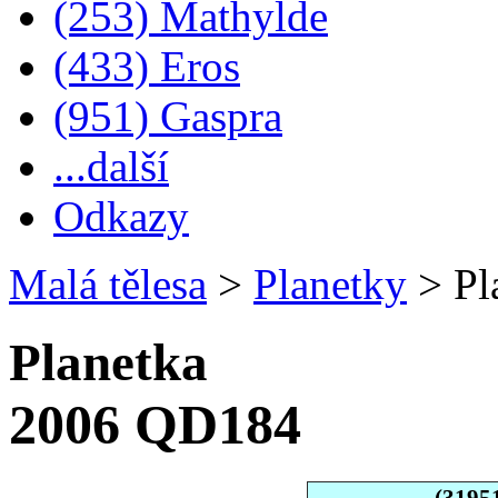
(253) Mathylde
(433) Eros
(951) Gaspra
...další
Odkazy
Malá tělesa
>
Planetky
>
Pl
Planetka
2006 QD184
(3195