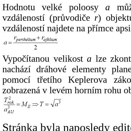
Hodnotu velké poloosy
a
může
vzdáleností (průvodiče
r
) objekt
vzdáleností najdete na přímce apsi
Vypočítanou velikost
a
lze zkont
nachází dráhové elementy plane
pomocí třetího Keplerova zák
zobrazená v levém horním rohu o
Stránka byla naposledy edi