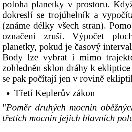
poloha planetky v prostoru. Kdy
dokreslí se trojúhelník a vypoč
(známe délky všech stran). Pomo
označení zruší. Výpočet ploch
planetky, pokud je časový interval
Body lze vybrat i mimo trajekto
zohledněn sklon dráhy k ekliptice
se pak počítají jen v rovině eklipti
Třetí Keplerův zákon
"
Poměr druhých mocnin oběžných
třetích mocnin jejich hlavních pol