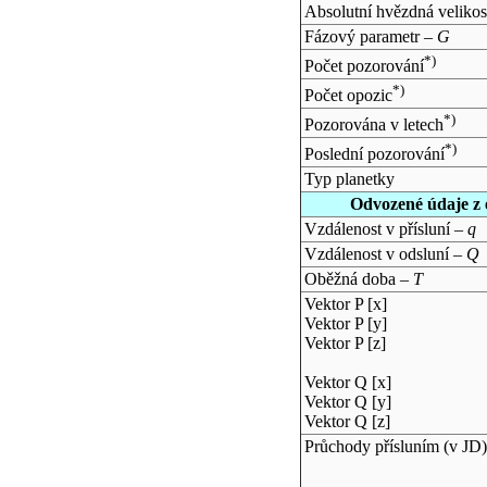
Absolutní hvězdná velikos
Fázový parametr –
G
*)
Počet pozorování
*)
Počet opozic
*)
Pozorována v letech
*)
Poslední pozorování
Typ planetky
Odvozené údaje z 
Vzdálenost v přísluní –
q
Vzdálenost v odsluní –
Q
Oběžná doba –
T
Vektor P [x]
Vektor P [y]
Vektor P [z]
Vektor Q [x]
Vektor Q [y]
Vektor Q [z]
Průchody přísluním (v
JD
)