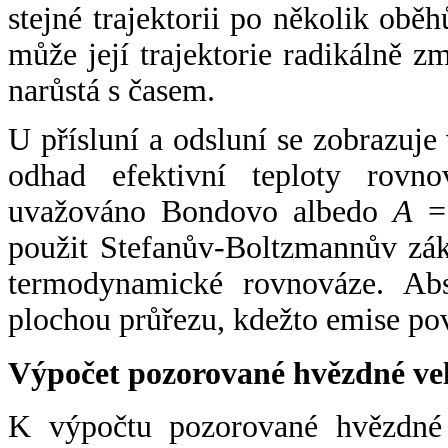
stejné trajektorii po několik oběh
může její trajektorie radikálně zm
narůstá s časem.
U přísluní a odsluní se zobrazuje
odhad efektivní teploty rovno
uvažováno Bondovo albedo
A
= 
použit Stefanův-Boltzmannův zák
termodynamické rovnováze. Abs
plochou průřezu, kdežto emise po
Výpočet pozorované hvězdné ve
K výpočtu pozorované hvězdné v