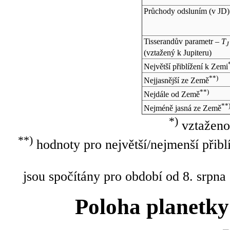
Průchody odsluním (v
JD
)
Tisserandův parametr –
T
J
(vztažený k Jupiteru)
Největší přiblížení k Zemi
**)
Nejjasnější ze Země
**)
Nejdále od Země
**
Nejméně jasná ze Země
*)
vztaženo
**)
hodnoty pro největší/nejmenší přibl
jsou spočítány pro období od 8. srpna
Poloha planetky