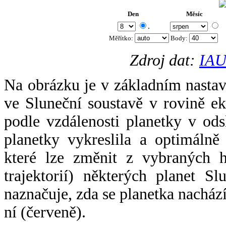
Den
Měsíc
.
Měřítko:
Body
:
Zdroj dat:
IAU
Na obrázku je v základním nastav
ve Sluneční soustavě v rovině ek
podle vzdálenosti planetky v odsl
planetky vykreslila a optimálně
které lze změnit z vybraných h
trajektorií) některých planet Sl
naznačuje, zda se planetka nacház
ní (červeně).