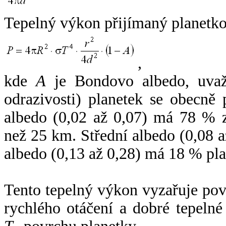
Tepelný výkon přijímaný planetko
,
kde
A
je Bondovo albedo, uvaž
odrazivosti) planetek se obecně
albedo (0,02 až 0,07) má 78 % z
než 25 km. Střední albedo (0,08 
albedo (0,13 až 0,28) má 18 % pla
Tento tepelný výkon vyzařuje po
rychlého otáčení a dobré tepelné