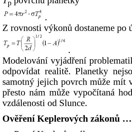
T
povrchu planetky
p
.
Z rovnosti výkonů dostaneme po 
.
Modelování vyjádření problemati
odpovídat realitě. Planetky nejso
samotný jejich povrch může mít v
přesto nám může vypočítaná hodn
vzdálenosti od Slunce.
Ověření Keplerových zákonů …