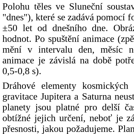
Polohu těles ve Sluneční sousta
"dnes"), které se zadává pomocí 
±50 let od dnešního dne. Obráz
hodnot. Po spuštění animace (zpě
mění v intervalu den, měsíc ne
animace je závislá na době potř
0,5-0,8 s).
Dráhové elementy kosmických t
gravitace Jupitera a Saturna neu
planety jsou platné pro delší č
obtížné jejich určení, neboť je 
přesnosti, jakou požadujeme. Pla