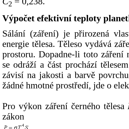
C
= 0,238.
2
Výpočet efektivní teploty plan
Sálání (záření) je přirozená vla
energie tělesa. Těleso vydává zá
prostoru. Dopadne-li toto záření n
se odráží a část prochází tělesem
závisí na jakosti a barvě povrch
žádné hmotné prostředí, jde o ele
Pro výkon záření černého tělesa
zákon