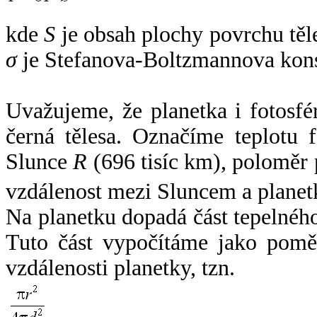
kde
S
je obsah plochy povrchu těl
σ
je Stefanova-Boltzmannova kons
Uvažujeme, že planetka i fotosfér
černá tělesa. Označíme teplotu 
Slunce
R
(696 tisíc km), poloměr
vzdálenost mezi Sluncem a plane
Na planetku dopadá část tepelnéh
Tuto část vypočítáme jako pomě
vzdálenosti planetky, tzn.