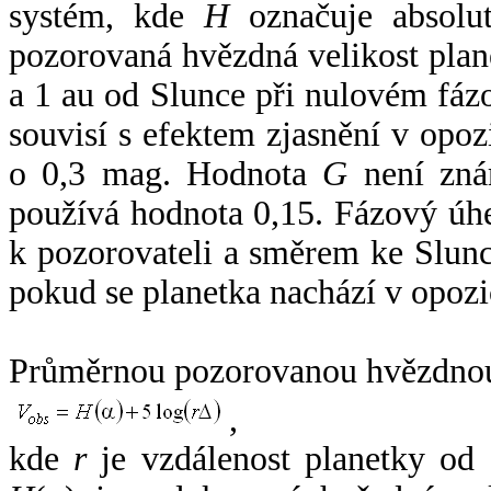
systém, kde
H
označuje absolut
pozorovaná hvězdná velikost plan
a 1 au od Slunce při nulovém fá
souvisí s efektem zjasnění v opoz
o 0,3 mag. Hodnota
G
není zná
používá hodnota 0,15. Fázový úh
k pozorovateli a směrem ke Slunc
pokud se planetka nachází v opozi
Průměrnou pozorovanou hvězdnou 
,
kde
r
je vzdálenost planetky od