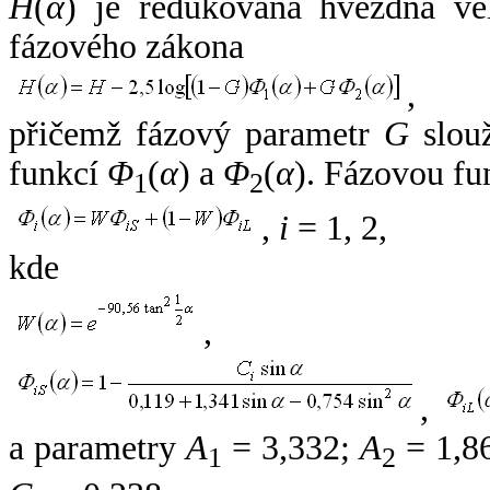
H
(
α
) je redukovaná hvězdná vel
fázového zákona
,
přičemž fázový parametr
G
slouž
funkcí
Φ
(
α
) a
Φ
(
α
). Fázovou fu
1
2
,
i
= 1, 2,
kde
,
,
a parametry
A
= 3,332;
A
= 1,8
1
2