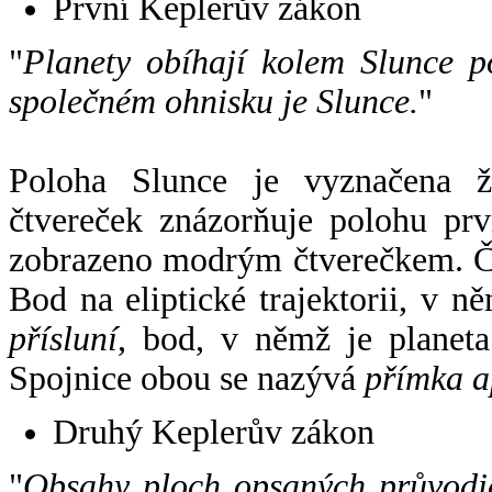
První Keplerův zákon
"
Planety obíhají kolem Slunce p
společném ohnisku je Slunce.
"
Poloha Slunce je vyznačena 
čtvereček znázorňuje polohu pr
zobrazeno modrým čtverečkem. Če
Bod na eliptické trajektorii, v n
přísluní
, bod, v němž je planet
Spojnice obou se nazývá
přímka a
Druhý Keplerův zákon
"
Obsahy ploch opsaných průvodič