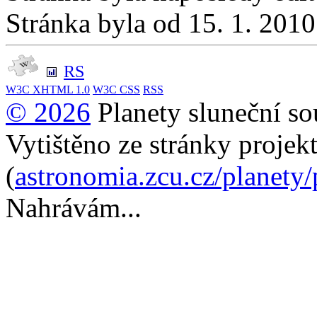
Stránka byla od 15. 1. 201
RS
W3C
XHTML 1.0
W3C
CSS
RSS
© 2026
Planety sluneční so
Vytištěno ze stránky projek
(
astronomia.zcu.cz/planety
Nahrávám...