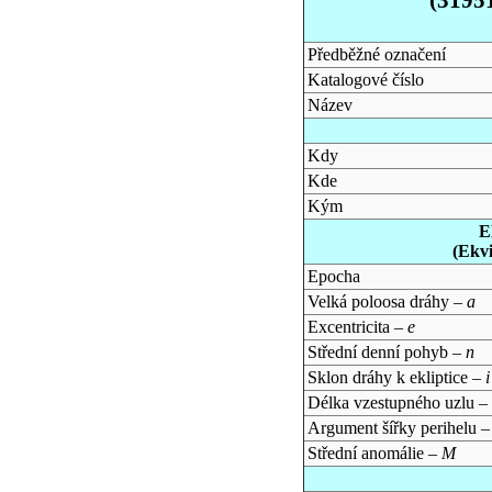
Předběžné označení
Katalogové číslo
Název
Kdy
Kde
Kým
E
(Ekv
Epocha
Velká poloosa dráhy –
a
Excentricita –
e
Střední denní pohyb –
n
Sklon dráhy k ekliptice –
i
Délka vzestupného uzlu –
Argument šířky perihelu 
Střední anomálie –
M