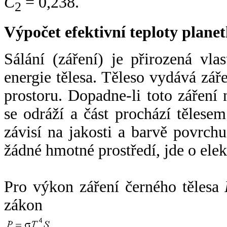
C
= 0,238.
2
Výpočet efektivní teploty plan
Sálání (záření) je přirozená vla
energie tělesa. Těleso vydává zá
prostoru. Dopadne-li toto záření n
se odráží a část prochází tělesem
závisí na jakosti a barvě povrch
žádné hmotné prostředí, jde o ele
Pro výkon záření černého tělesa
zákon