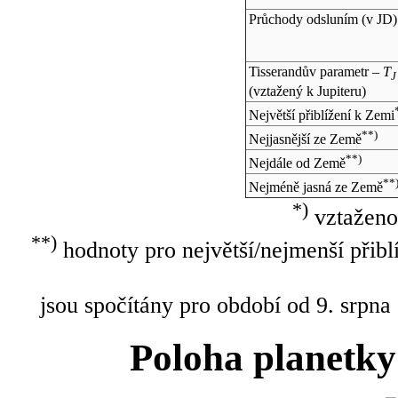
Průchody odsluním (v
JD
)
Tisserandův parametr –
T
J
(vztažený k Jupiteru)
Největší přiblížení k Zemi
**)
Nejjasnější ze Země
**)
Nejdále od Země
**
Nejméně jasná ze Země
*)
vztaženo
**)
hodnoty pro největší/nejmenší přibl
jsou spočítány pro období od 9. srpna
Poloha planetky