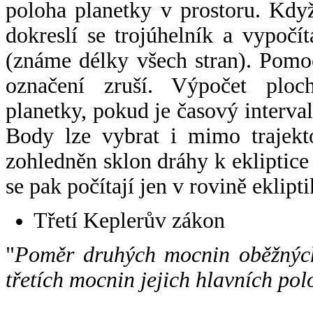
poloha planetky v prostoru. Kdy
dokreslí se trojúhelník a vypoč
(známe délky všech stran). Pomo
označení zruší. Výpočet ploch
planetky, pokud je časový interval
Body lze vybrat i mimo trajekto
zohledněn sklon dráhy k ekliptice
se pak počítají jen v rovině eklipti
Třetí Keplerův zákon
"
Poměr druhých mocnin oběžných
třetích mocnin jejich hlavních pol