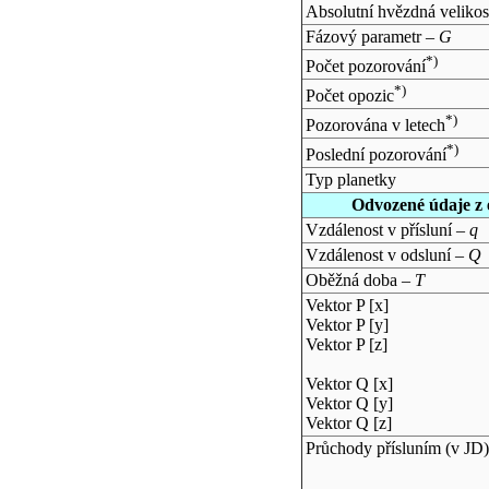
Absolutní hvězdná velikos
Fázový parametr –
G
*)
Počet pozorování
*)
Počet opozic
*)
Pozorována v letech
*)
Poslední pozorování
Typ planetky
Odvozené údaje z 
Vzdálenost v přísluní –
q
Vzdálenost v odsluní –
Q
Oběžná doba –
T
Vektor P [x]
Vektor P [y]
Vektor P [z]
Vektor Q [x]
Vektor Q [y]
Vektor Q [z]
Průchody přísluním (v
JD
)