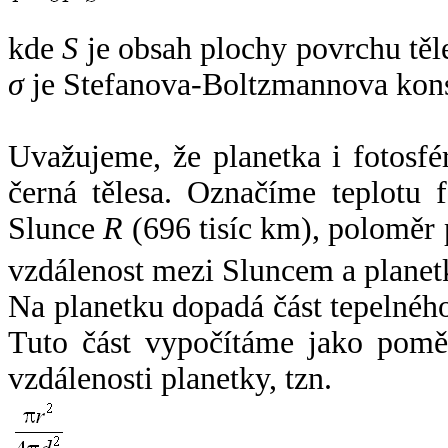
kde
S
je obsah plochy povrchu těl
σ
je Stefanova-Boltzmannova kons
Uvažujeme, že planetka i fotosfér
černá tělesa. Označíme teplotu 
Slunce
R
(696 tisíc km), poloměr
vzdálenost mezi Sluncem a plane
Na planetku dopadá část tepelnéh
Tuto část vypočítáme jako pomě
vzdálenosti planetky, tzn.