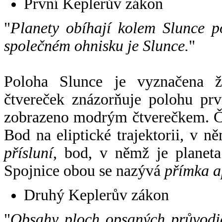
První Keplerův zákon
"
Planety obíhají kolem Slunce p
společném ohnisku je Slunce.
"
Poloha Slunce je vyznačena 
čtvereček znázorňuje polohu pr
zobrazeno modrým čtverečkem. Če
Bod na eliptické trajektorii, v n
přísluní
, bod, v němž je planet
Spojnice obou se nazývá
přímka a
Druhý Keplerův zákon
"
Obsahy ploch opsaných průvodič