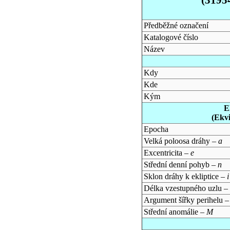
Předběžné označení
Katalogové číslo
Název
Kdy
Kde
Kým
E
(Ekv
Epocha
Velká poloosa dráhy –
a
Excentricita –
e
Střední denní pohyb –
n
Sklon dráhy k ekliptice –
i
Délka vzestupného uzlu –
Argument šířky perihelu 
Střední anomálie –
M