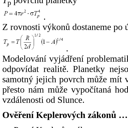
T
povrchu planetky
p
.
Z rovnosti výkonů dostaneme po 
.
Modelování vyjádření problemati
odpovídat realitě. Planetky nejso
samotný jejich povrch může mít v
přesto nám může vypočítaná hodn
vzdálenosti od Slunce.
Ověření Keplerových zákonů …