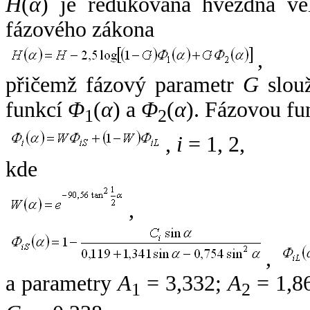
H
(
α
) je redukovaná hvězdná vel
fázového zákona
,
přičemž fázový parametr
G
slouž
funkcí
Φ
(
α
) a
Φ
(
α
). Fázovou fu
1
2
,
i
= 1, 2,
kde
,
,
a parametry
A
= 3,332;
A
= 1,8
1
2