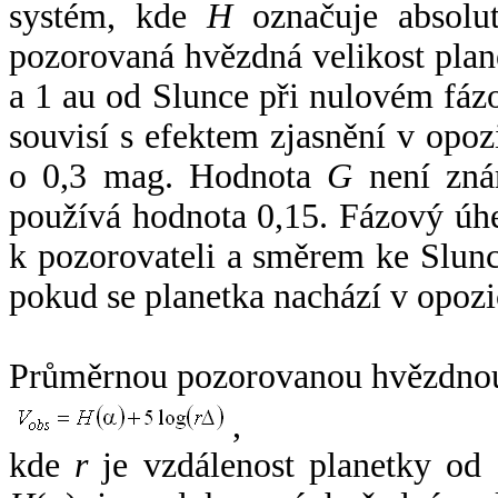
systém, kde
H
označuje absolut
pozorovaná hvězdná velikost plan
a 1 au od Slunce při nulovém fá
souvisí s efektem zjasnění v opoz
o 0,3 mag. Hodnota
G
není zná
používá hodnota 0,15. Fázový úh
k pozorovateli a směrem ke Slunc
pokud se planetka nachází v opozi
Průměrnou pozorovanou hvězdnou 
,
kde
r
je vzdálenost planetky od