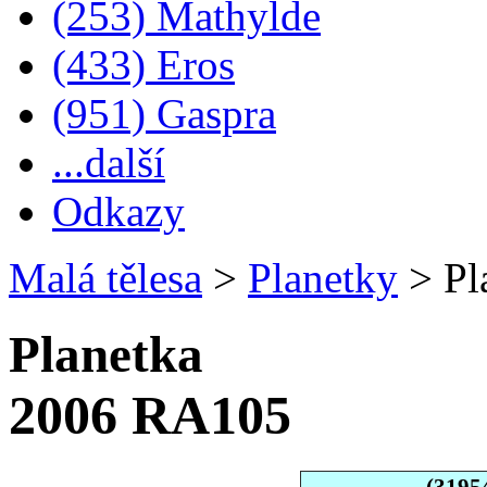
(253) Mathylde
(433) Eros
(951) Gaspra
...další
Odkazy
Malá tělesa
>
Planetky
>
Pl
Planetka
2006 RA105
(3195