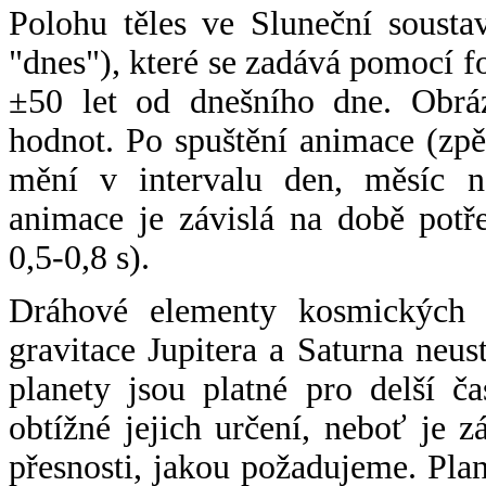
Polohu těles ve Sluneční sousta
"dnes"), které se zadává pomocí 
±50 let od dnešního dne. Obráz
hodnot. Po spuštění animace (zpě
mění v intervalu den, měsíc ne
animace je závislá na době potř
0,5-0,8 s).
Dráhové elementy kosmických t
gravitace Jupitera a Saturna neu
planety jsou platné pro delší č
obtížné jejich určení, neboť je 
přesnosti, jakou požadujeme. Pla