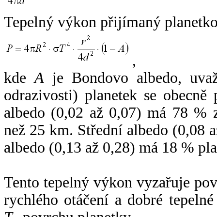
Tepelný výkon přijímaný planetko
,
kde
A
je Bondovo albedo, uvaž
odrazivosti) planetek se obecně
albedo (0,02 až 0,07) má 78 % z
než 25 km. Střední albedo (0,08 
albedo (0,13 až 0,28) má 18 % pla
Tento tepelný výkon vyzařuje po
rychlého otáčení a dobré tepelné