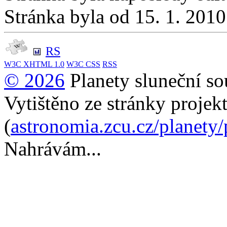
Stránka byla od 15. 1. 201
RS
W3C
XHTML 1.0
W3C
CSS
RSS
© 2026
Planety sluneční so
Vytištěno ze stránky projek
(
astronomia.zcu.cz/planety
Nahrávám...