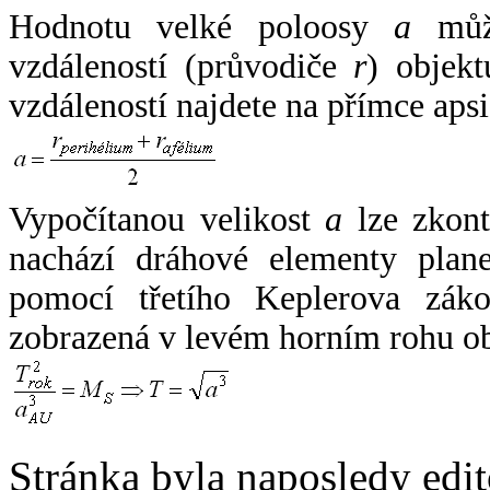
Hodnotu velké poloosy
a
může
vzdáleností (průvodiče
r
) objekt
vzdáleností najdete na přímce apsi
Vypočítanou velikost
a
lze zkont
nachází dráhové elementy plane
pomocí třetího Keplerova zák
zobrazená v levém horním rohu o
Stránka byla naposledy edi