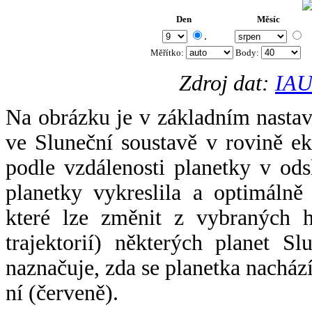
Den
Měsíc
.
Měřítko:
Body
:
Zdroj dat:
IAU
Na obrázku je v základním nastav
ve Sluneční soustavě v rovině ek
podle vzdálenosti planetky v odsl
planetky vykreslila a optimálně
které lze změnit z vybraných h
trajektorií) některých planet Sl
naznačuje, zda se planetka nacház
ní (červeně).