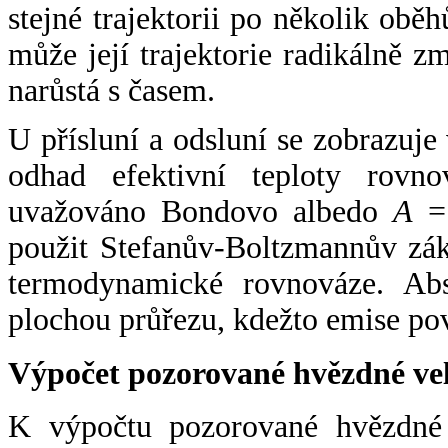
stejné trajektorii po několik oběh
může její trajektorie radikálně zm
narůstá s časem.
U přísluní a odsluní se zobrazuje
odhad efektivní teploty rovno
uvažováno Bondovo albedo
A
= 
použit Stefanův-Boltzmannův zák
termodynamické rovnováze. Abs
plochou průřezu, kdežto emise po
Výpočet pozorované hvězdné ve
K výpočtu pozorované hvězdné v