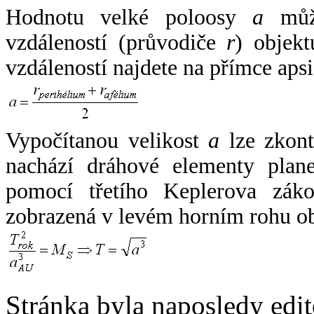
Hodnotu velké poloosy
a
může
vzdáleností (průvodiče
r
) objekt
vzdáleností najdete na přímce apsi
Vypočítanou velikost
a
lze zkont
nachází dráhové elementy plane
pomocí třetího Keplerova zák
zobrazená v levém horním rohu o
Stránka byla naposledy edi