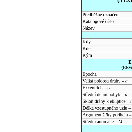
Předběžné označení
Katalogové číslo
Název
Kdy
Kde
Kým
E
(Ekv
Epocha
Velká poloosa dráhy –
a
Excentricita –
e
Střední denní pohyb –
n
Sklon dráhy k ekliptice –
i
Délka vzestupného uzlu –
Argument šířky perihelu 
Střední anomálie –
M