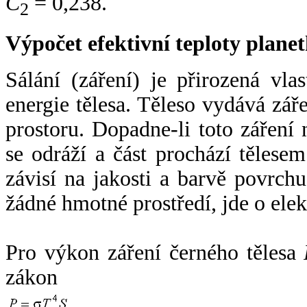
C
= 0,238.
2
Výpočet efektivní teploty plan
Sálání (záření) je přirozená vla
energie tělesa. Těleso vydává zá
prostoru. Dopadne-li toto záření n
se odráží a část prochází tělesem
závisí na jakosti a barvě povrch
žádné hmotné prostředí, jde o ele
Pro výkon záření černého tělesa
zákon