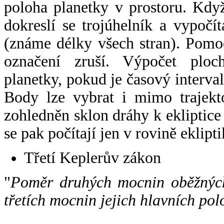
poloha planetky v prostoru. Kdy
dokreslí se trojúhelník a vypoč
(známe délky všech stran). Pomo
označení zruší. Výpočet ploch
planetky, pokud je časový interval
Body lze vybrat i mimo trajekto
zohledněn sklon dráhy k ekliptice
se pak počítají jen v rovině eklipti
Třetí Keplerův zákon
"
Poměr druhých mocnin oběžných
třetích mocnin jejich hlavních pol