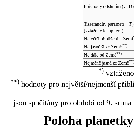
Průchody odsluním (v
JD
)
Tisserandův parametr –
T
J
(vztažený k Jupiteru)
Největší přiblížení k Zemi
**)
Nejjasnější ze Země
**)
Nejdále od Země
**
Nejméně jasná ze Země
*)
vztaženo
**)
hodnoty pro největší/nejmenší přibl
jsou spočítány pro období od 9. srpna
Poloha planetky