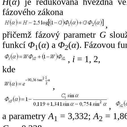
H
(
α
) je redukovaná hvězdná vel
fázového zákona
,
přičemž fázový parametr
G
slouž
funkcí
Φ
(
α
) a
Φ
(
α
). Fázovou fu
1
2
,
i
= 1, 2,
kde
,
,
a parametry
A
= 3,332;
A
= 1,8
1
2