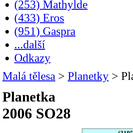
(253) Mathylde
(433) Eros
(951) Gaspra
...další
Odkazy
Malá tělesa
>
Planetky
>
Pl
Planetka
2006 SO28
(319