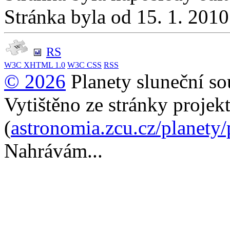
Stránka byla od 15. 1. 201
RS
W3C
XHTML 1.0
W3C
CSS
RSS
© 2026
Planety sluneční so
Vytištěno ze stránky projek
(
astronomia.zcu.cz/planety
Nahrávám...