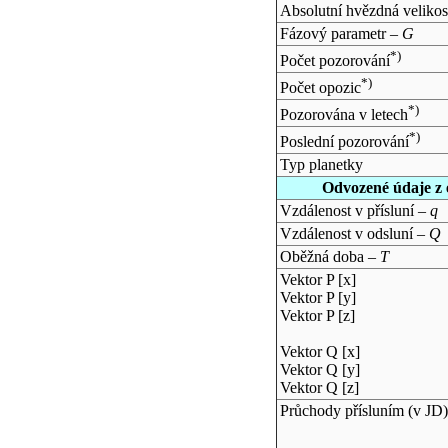
Absolutní hvězdná velikos
Fázový parametr –
G
*)
Počet pozorování
*)
Počet opozic
*)
Pozorována v letech
*)
Poslední pozorování
Typ planetky
Odvozené údaje z 
Vzdálenost v přísluní –
q
Vzdálenost v odsluní –
Q
Oběžná doba –
T
Vektor P [x]
Vektor P [y]
Vektor P [z]
Vektor Q [x]
Vektor Q [y]
Vektor Q [z]
Průchody přísluním (v
JD
)