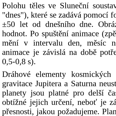
Polohu těles ve Sluneční sousta
"dnes"), které se zadává pomocí 
±50 let od dnešního dne. Obráz
hodnot. Po spuštění animace (zpě
mění v intervalu den, měsíc ne
animace je závislá na době potř
0,5-0,8 s).
Dráhové elementy kosmických t
gravitace Jupitera a Saturna neu
planety jsou platné pro delší č
obtížné jejich určení, neboť je 
přesnosti, jakou požadujeme. Pla