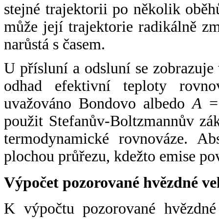
stejné trajektorii po několik oběh
může její trajektorie radikálně zm
narůstá s časem.
U přísluní a odsluní se zobrazuje
odhad efektivní teploty rovno
uvažováno Bondovo albedo
A
= 
použit Stefanův-Boltzmannův zák
termodynamické rovnováze. Abs
plochou průřezu, kdežto emise po
Výpočet pozorované hvězdné ve
K výpočtu pozorované hvězdné v