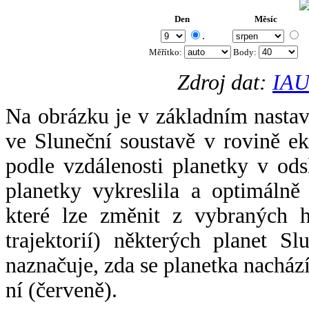
Den
Měsíc
.
Měřítko:
Body
:
Zdroj dat:
IAU
Na obrázku je v základním nastav
ve Sluneční soustavě v rovině ek
podle vzdálenosti planetky v odsl
planetky vykreslila a optimálně
které lze změnit z vybraných h
trajektorií) některých planet Sl
naznačuje, zda se planetka nacház
ní (červeně).