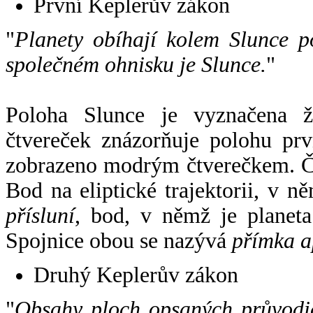
První Keplerův zákon
"
Planety obíhají kolem Slunce p
společném ohnisku je Slunce.
"
Poloha Slunce je vyznačena 
čtvereček znázorňuje polohu pr
zobrazeno modrým čtverečkem. Če
Bod na eliptické trajektorii, v n
přísluní
, bod, v němž je planet
Spojnice obou se nazývá
přímka a
Druhý Keplerův zákon
"
Obsahy ploch opsaných průvodič