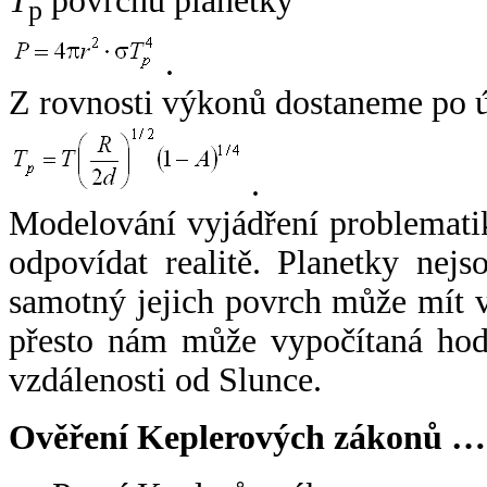
T
povrchu planetky
p
.
Z rovnosti výkonů dostaneme po 
.
Modelování vyjádření problemati
odpovídat realitě. Planetky nejso
samotný jejich povrch může mít v
přesto nám může vypočítaná hodn
vzdálenosti od Slunce.
Ověření Keplerových zákonů …