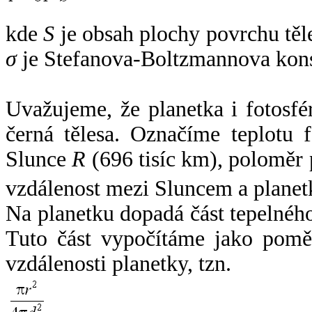
kde
S
je obsah plochy povrchu těl
σ
je Stefanova-Boltzmannova kons
Uvažujeme, že planetka i fotosfér
černá tělesa. Označíme teplotu 
Slunce
R
(696 tisíc km), poloměr
vzdálenost mezi Sluncem a plane
Na planetku dopadá část tepelnéh
Tuto část vypočítáme jako pomě
vzdálenosti planetky, tzn.