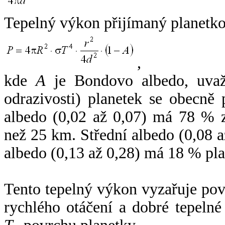
Tepelný výkon přijímaný planetko
,
kde
A
je Bondovo albedo, uvaž
odrazivosti) planetek se obecně
albedo (0,02 až 0,07) má 78 % z
než 25 km. Střední albedo (0,08 
albedo (0,13 až 0,28) má 18 % pla
Tento tepelný výkon vyzařuje po
rychlého otáčení a dobré tepelné