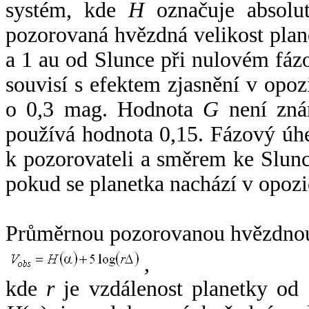
systém, kde
H
označuje absolut
pozorovaná hvězdná velikost plan
a 1 au od Slunce při nulovém fá
souvisí s efektem zjasnění v opoz
o 0,3 mag. Hodnota
G
není zná
používá hodnota 0,15. Fázový úh
k pozorovateli a směrem ke Slunc
pokud se planetka nachází v opozi
Průměrnou pozorovanou hvězdnou 
,
kde
r
je vzdálenost planetky od