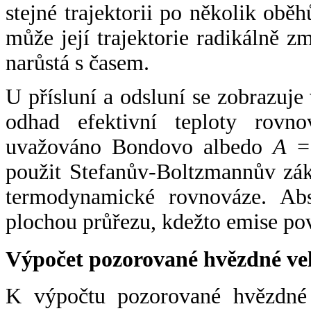
stejné trajektorii po několik oběh
může její trajektorie radikálně zm
narůstá s časem.
U přísluní a odsluní se zobrazuje
odhad efektivní teploty rovno
uvažováno Bondovo albedo
A
= 
použit Stefanův-Boltzmannův zák
termodynamické rovnováze. Abs
plochou průřezu, kdežto emise po
Výpočet pozorované hvězdné ve
K výpočtu pozorované hvězdné v