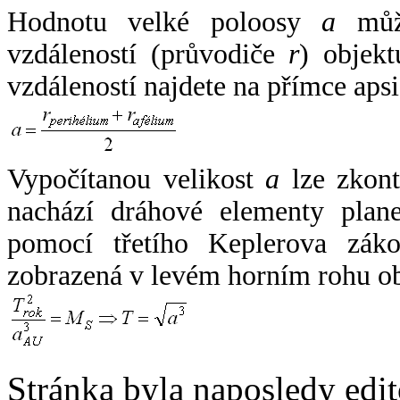
Hodnotu velké poloosy
a
může
vzdáleností (průvodiče
r
) objekt
vzdáleností najdete na přímce apsi
Vypočítanou velikost
a
lze zkont
nachází dráhové elementy plane
pomocí třetího Keplerova zák
zobrazená v levém horním rohu o
Stránka byla naposledy edi