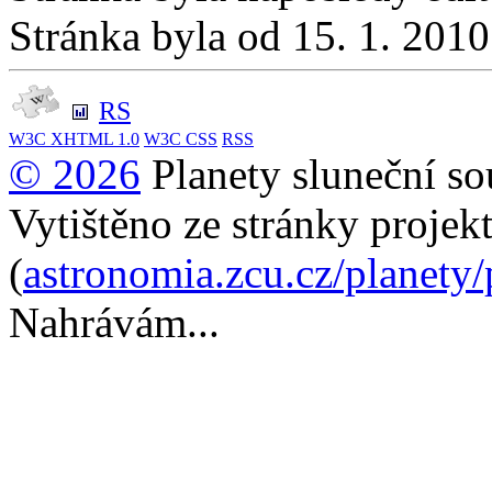
Stránka byla od 15. 1. 201
RS
W3C
XHTML 1.0
W3C
CSS
RSS
© 2026
Planety sluneční so
Vytištěno ze stránky projek
(
astronomia.zcu.cz/planety
Nahrávám...