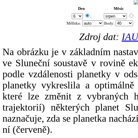
Den
Měsíc
.
Měřítko:
Body
:
Zdroj dat:
IAU
Na obrázku je v základním nastav
ve Sluneční soustavě v rovině ek
podle vzdálenosti planetky v odsl
planetky vykreslila a optimálně
které lze změnit z vybraných h
trajektorií) některých planet Sl
naznačuje, zda se planetka nacház
ní (červeně).