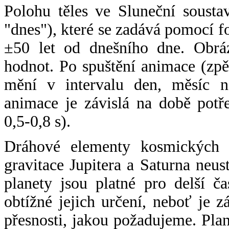
Polohu těles ve Sluneční sousta
"dnes"), které se zadává pomocí 
±50 let od dnešního dne. Obráz
hodnot. Po spuštění animace (zpě
mění v intervalu den, měsíc ne
animace je závislá na době potř
0,5-0,8 s).
Dráhové elementy kosmických t
gravitace Jupitera a Saturna neu
planety jsou platné pro delší č
obtížné jejich určení, neboť je 
přesnosti, jakou požadujeme. Pla