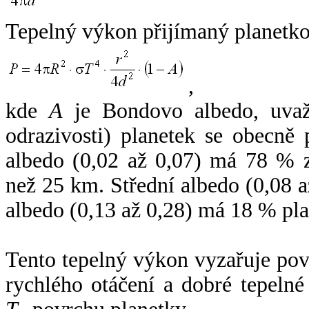
Tepelný výkon přijímaný planetko
,
kde
A
je Bondovo albedo, uvaž
odrazivosti) planetek se obecně
albedo (0,02 až 0,07) má 78 % z
než 25 km. Střední albedo (0,08 
albedo (0,13 až 0,28) má 18 % pla
Tento tepelný výkon vyzařuje po
rychlého otáčení a dobré tepelné