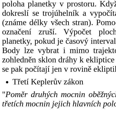
poloha planetky v prostoru. Kdy
dokreslí se trojúhelník a vypoč
(známe délky všech stran). Pomo
označení zruší. Výpočet ploch
planetky, pokud je časový interval
Body lze vybrat i mimo trajekto
zohledněn sklon dráhy k ekliptice
se pak počítají jen v rovině eklipti
Třetí Keplerův zákon
"
Poměr druhých mocnin oběžných
třetích mocnin jejich hlavních pol