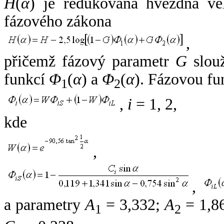
H
(
α
) je redukovaná hvězdná vel
fázového zákona
,
přičemž fázový parametr
G
slouž
funkcí
Φ
(
α
) a
Φ
(
α
). Fázovou fu
1
2
,
i
= 1, 2,
kde
,
,
a parametry
A
= 3,332;
A
= 1,8
1
2