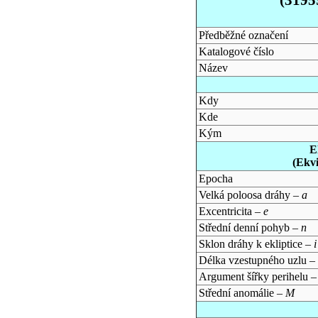
Předběžné označení
Katalogové číslo
Název
Kdy
Kde
Kým
E
(Ekv
Epocha
Velká poloosa dráhy –
a
Excentricita –
e
Střední denní pohyb –
n
Sklon dráhy k ekliptice –
i
Délka vzestupného uzlu –
Argument šířky perihelu 
Střední anomálie –
M