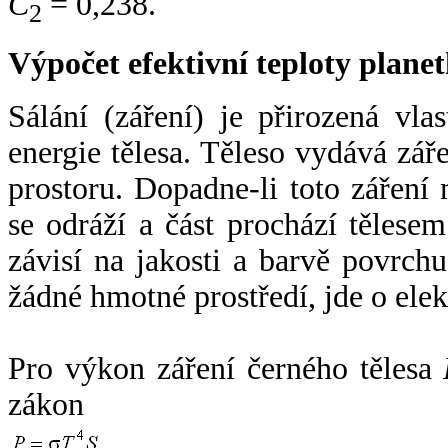
C
= 0,238.
2
Výpočet efektivní teploty plan
Sálání (záření) je přirozená vla
energie tělesa. Těleso vydává zá
prostoru. Dopadne-li toto záření n
se odráží a část prochází tělesem
závisí na jakosti a barvě povrch
žádné hmotné prostředí, jde o ele
Pro výkon záření černého tělesa
zákon