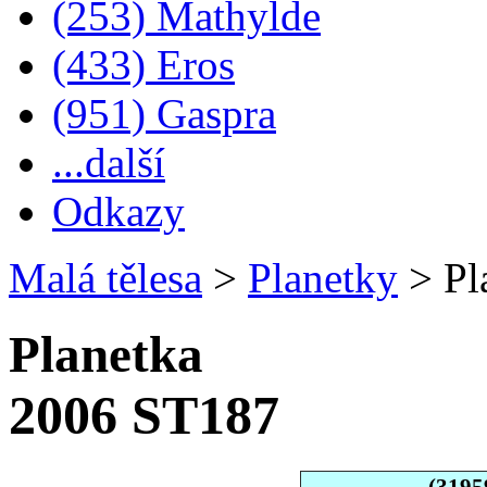
(253) Mathylde
(433) Eros
(951) Gaspra
...další
Odkazy
Malá tělesa
>
Planetky
>
Pl
Planetka
2006 ST187
(3195