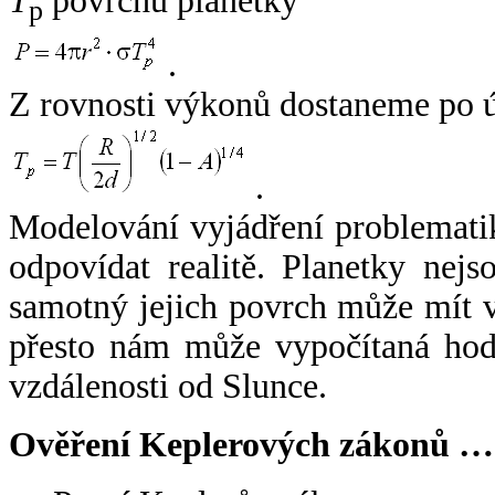
T
povrchu planetky
p
.
Z rovnosti výkonů dostaneme po 
.
Modelování vyjádření problemati
odpovídat realitě. Planetky nejso
samotný jejich povrch může mít v
přesto nám může vypočítaná hodn
vzdálenosti od Slunce.
Ověření Keplerových zákonů …