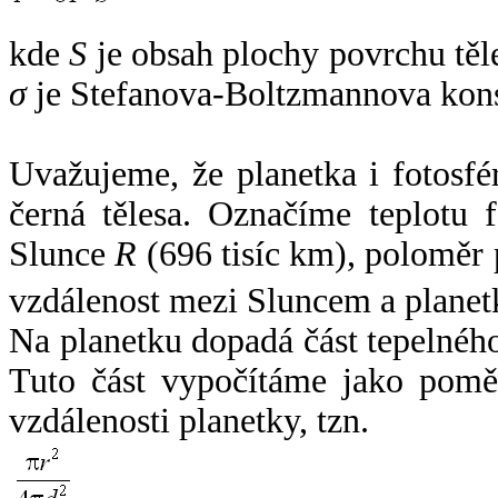
kde
S
je obsah plochy povrchu těl
σ
je Stefanova-Boltzmannova kons
Uvažujeme, že planetka i fotosfér
černá tělesa. Označíme teplotu 
Slunce
R
(696 tisíc km), poloměr
vzdálenost mezi Sluncem a plane
Na planetku dopadá část tepelnéh
Tuto část vypočítáme jako pomě
vzdálenosti planetky, tzn.