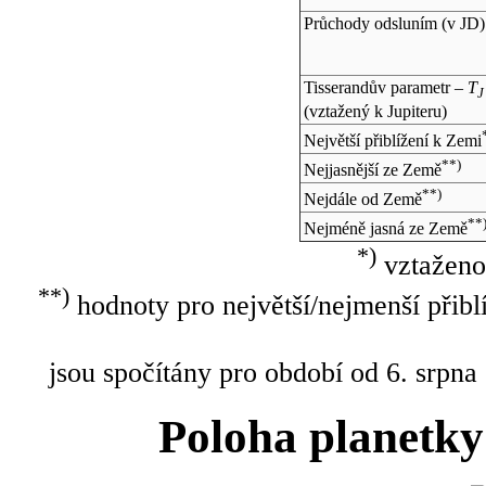
Průchody odsluním (v
JD
)
Tisserandův parametr –
T
J
(vztažený k Jupiteru)
Největší přiblížení k Zemi
**)
Nejjasnější ze Země
**)
Nejdále od Země
**
Nejméně jasná ze Země
*)
vztaženo
**)
hodnoty pro největší/nejmenší přibl
jsou spočítány pro období od 6. srpna
Poloha planetky