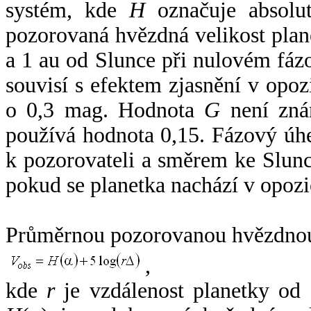
systém, kde
H
označuje absolut
pozorovaná hvězdná velikost plan
a 1 au od Slunce při nulovém fá
souvisí s efektem zjasnění v opoz
o 0,3 mag. Hodnota
G
není zná
používá hodnota 0,15. Fázový úh
k pozorovateli a směrem ke Slunc
pokud se planetka nachází v opozi
Průměrnou pozorovanou hvězdnou 
,
kde
r
je vzdálenost planetky od