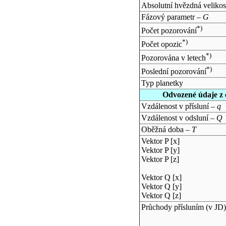
Absolutní hvězdná velikos
Fázový parametr –
G
*)
Počet pozorování
*)
Počet opozic
*)
Pozorována v letech
*)
Poslední pozorování
Typ planetky
Odvozené údaje z 
Vzdálenost v přísluní –
q
Vzdálenost v odsluní –
Q
Oběžná doba –
T
Vektor P [x]
Vektor P [y]
Vektor P [z]
Vektor Q [x]
Vektor Q [y]
Vektor Q [z]
Průchody přísluním (v
JD
)