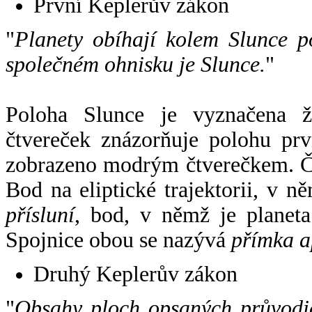
První Keplerův zákon
"
Planety obíhají kolem Slunce p
společném ohnisku je Slunce.
"
Poloha Slunce je vyznačena 
čtvereček znázorňuje polohu pr
zobrazeno modrým čtverečkem. Če
Bod na eliptické trajektorii, v n
přísluní
, bod, v němž je planet
Spojnice obou se nazývá
přímka a
Druhý Keplerův zákon
"
Obsahy ploch opsaných průvodič