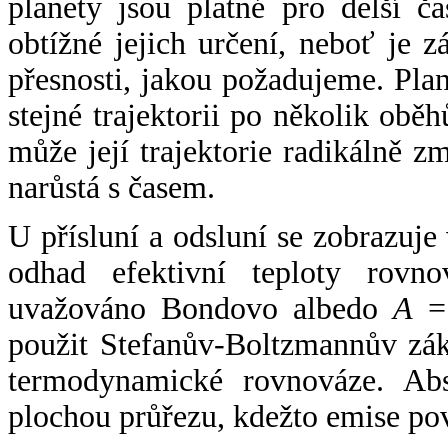
planety jsou platné pro delší č
obtížné jejich určení, neboť je 
přesnosti, jakou požadujeme. Pla
stejné trajektorii po několik oběh
může její trajektorie radikálně zm
narůstá s časem.
U přísluní a odsluní se zobrazuje
odhad efektivní teploty rovno
uvažováno Bondovo albedo
A
= 
použit Stefanův-Boltzmannův zák
termodynamické rovnováze. Abs
plochou průřezu, kdežto emise po