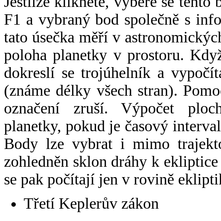
Jestliže kliknete, vybere se tento
F1 a vybraný bod společně s info
tato úsečka měří v astronomickýc
poloha planetky v prostoru. Kdy
dokreslí se trojúhelník a vypoč
(známe délky všech stran). Pomo
označení zruší. Výpočet ploch
planetky, pokud je časový interval
Body lze vybrat i mimo trajekto
zohledněn sklon dráhy k ekliptice
se pak počítají jen v rovině eklipti
Třetí Keplerův zákon