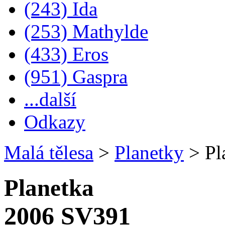
(243) Ida
(253) Mathylde
(433) Eros
(951) Gaspra
...další
Odkazy
Malá tělesa
>
Planetky
>
Pl
Planetka
2006 SV391