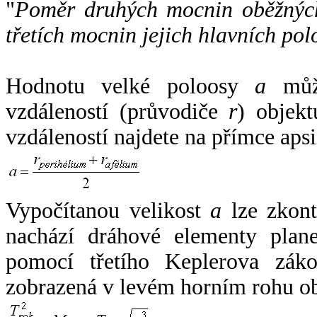
"
Poměr druhých mocnin oběžných
třetích mocnin jejich hlavních pol
Hodnotu velké poloosy
a
může
vzdáleností (průvodiče
r
) objekt
vzdáleností najdete na přímce apsi
Vypočítanou velikost
a
lze zkont
nachází dráhové elementy plane
pomocí třetího Keplerova zák
zobrazená v levém horním rohu o