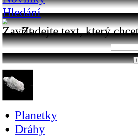
Hledání
Zadejte text, který chce
Planetky
Dráhy