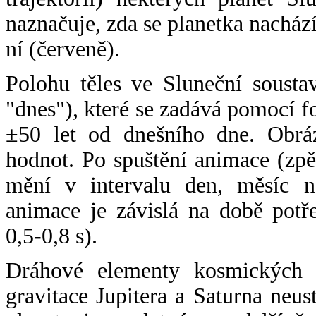
naznačuje, zda se planetka nacház
ní (červeně).
Polohu těles ve Sluneční sousta
"dnes"), které se zadává pomocí 
±50 let od dnešního dne. Obráz
hodnot. Po spuštění animace (zpě
mění v intervalu den, měsíc ne
animace je závislá na době potř
0,5-0,8 s).
Dráhové elementy kosmických t
gravitace Jupitera a Saturna neu