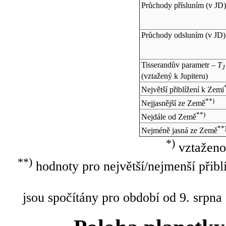
Průchody přísluním (v
JD
)
Průchody odsluním (v
JD
)
Tisserandův parametr –
T
J
(vztažený k Jupiteru)
Největší přiblížení k Zemi
**)
Nejjasnější ze Země
**)
Nejdále od Země
**
Nejméně jasná ze Země
*)
vztaženo
**)
hodnoty pro největší/nejmenší přibl
jsou spočítány pro období od 9. srpna