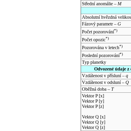
Střední anomálie –
M
Absolutní hvězdná velikos
Fázový parametr –
G
*)
Počet pozorování
*)
Počet opozic
*)
Pozorována v letech
*)
Poslední pozorování
Typ planetky
Odvozené údaje z 
Vzdálenost v přísluní –
q
Vzdálenost v odsluní –
Q
Oběžná doba –
T
Vektor P [x]
Vektor P [y]
Vektor P [z]
Vektor Q [x]
Vektor Q [y]
Vektor Q [z]