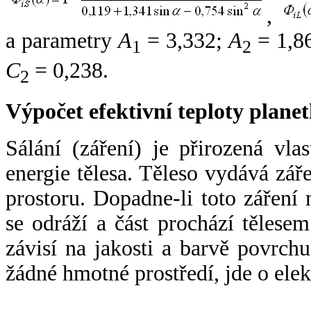
,
a parametry
A
= 3,332;
A
= 1,8
1
2
C
= 0,238.
2
Výpočet efektivní teploty plan
Sálání (záření) je přirozená vla
energie tělesa. Těleso vydává zá
prostoru. Dopadne-li toto záření n
se odráží a část prochází tělesem
závisí na jakosti a barvě povrch
žádné hmotné prostředí, jde o ele