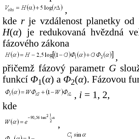
,
kde
r
je vzdálenost planetky od
H
(
α
) je redukovaná hvězdná vel
fázového zákona
,
přičemž fázový parametr
G
slouž
funkcí
Φ
(
α
) a
Φ
(
α
). Fázovou fu
1
2
,
i
= 1, 2,
kde
,