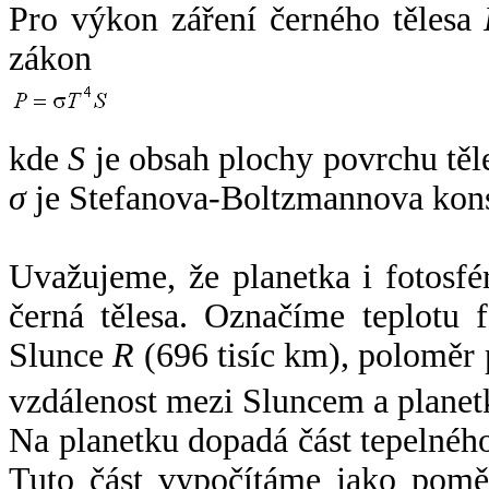
Pro výkon záření černého tělesa
zákon
kde
S
je obsah plochy povrchu těl
σ
je Stefanova-Boltzmannova kons
Uvažujeme, že planetka i fotosfér
černá tělesa. Označíme teplotu 
Slunce
R
(696 tisíc km), poloměr
vzdálenost mezi Sluncem a plane
Na planetku dopadá část tepelnéh
Tuto část vypočítáme jako pomě