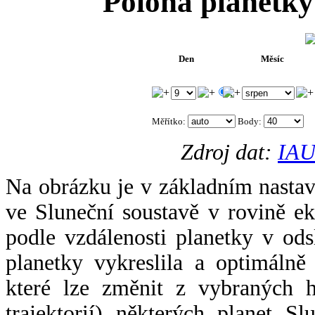
Poloha planetky
Den
Měsíc
.
Měřítko:
Body
:
Zdroj dat:
IAU
Na obrázku je v základním nastav
ve Sluneční soustavě v rovině ek
podle vzdálenosti planetky v odsl
planetky vykreslila a optimálně
které lze změnit z vybraných h
trajektorií) některých planet Sl