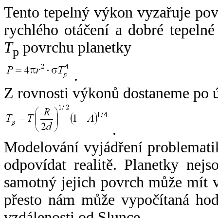
Tento tepelný výkon vyzařuje po
rychlého otáčení a dobré tepelné
T
povrchu planetky
p
.
Z rovnosti výkonů dostaneme po 
.
Modelování vyjádření problemati
odpovídat realitě. Planetky nejso
samotný jejich povrch může mít v
přesto nám může vypočítaná hodn
vzdálenosti od Slunce.