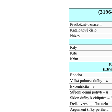
(3196
Předběžné označení
Katalogové číslo
Název
Kdy
Kde
Kým
E
(Ekv
Epocha
Velká poloosa dráhy –
a
Excentricita –
e
Střední denní pohyb –
n
Sklon dráhy k ekliptice –
i
Délka vzestupného uzlu –
Argument šířky perihelu 