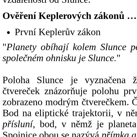
Ověření Keplerových zákonů …
První Keplerův zákon
"
Planety obíhají kolem Slunce p
společném ohnisku je Slunce.
"
Poloha Slunce je vyznačena 
čtvereček znázorňuje polohu pr
zobrazeno modrým čtverečkem. Če
Bod na eliptické trajektorii, v n
přísluní
, bod, v němž je planet
Spojnice obou se nazývá
přímka a