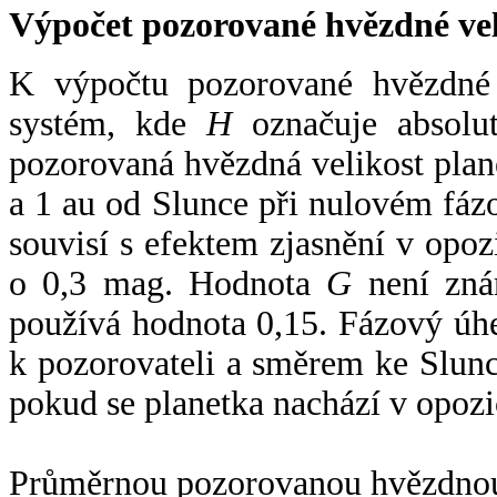
Výpočet pozorované hvězdné ve
K výpočtu pozorované hvězdné v
systém, kde
H
označuje absolut
pozorovaná hvězdná velikost plan
a 1 au od Slunce při nulovém fá
souvisí s efektem zjasnění v opoz
o 0,3 mag. Hodnota
G
není zná
používá hodnota 0,15. Fázový úh
k pozorovateli a směrem ke Slunc
pokud se planetka nachází v opozi
Průměrnou pozorovanou hvězdnou 