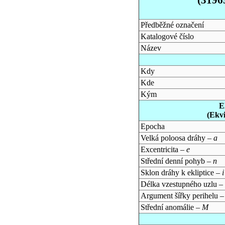
Předběžné označení
Katalogové číslo
Název
Kdy
Kde
Kým
E
(Ekv
Epocha
Velká poloosa dráhy –
a
Excentricita –
e
Střední denní pohyb –
n
Sklon dráhy k ekliptice –
i
Délka vzestupného uzlu –
Argument šířky perihelu 
Střední anomálie –
M