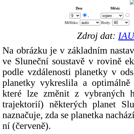
Den
Měsíc
.
Měřítko:
Body
:
Zdroj dat:
IAU
Na obrázku je v základním nastav
ve Sluneční soustavě v rovině ek
podle vzdálenosti planetky v odsl
planetky vykreslila a optimálně
které lze změnit z vybraných h
trajektorií) některých planet Sl
naznačuje, zda se planetka nacház
ní (červeně).