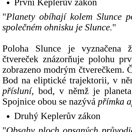
První Keplerův zákon
"
Planety obíhají kolem Slunce p
společném ohnisku je Slunce.
"
Poloha Slunce je vyznačena 
čtvereček znázorňuje polohu pr
zobrazeno modrým čtverečkem. Če
Bod na eliptické trajektorii, v n
přísluní
, bod, v němž je planet
Spojnice obou se nazývá
přímka a
Druhý Keplerův zákon
"
Obsahy ploch opsaných průvodič