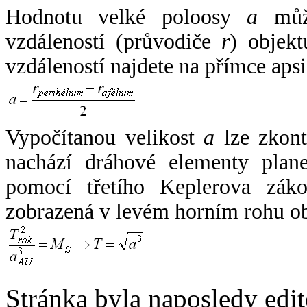
Hodnotu velké poloosy
a
může
vzdáleností (průvodiče
r
) objekt
vzdáleností najdete na přímce apsi
Vypočítanou velikost
a
lze zkont
nachází dráhové elementy plane
pomocí třetího Keplerova zák
zobrazená v levém horním rohu o
Stránka byla naposledy edi