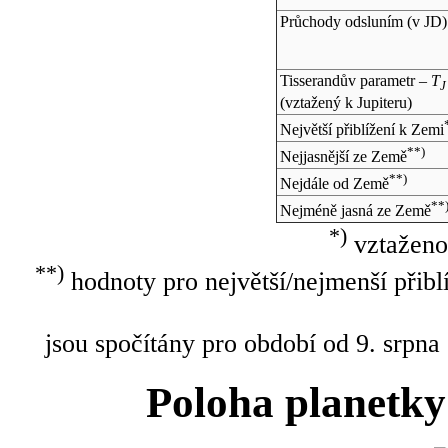
Průchody odsluním (v
JD
)
Tisserandův parametr –
T
J
(vztažený k Jupiteru)
Největší přiblížení k Zemi
**)
Nejjasnější ze Země
**)
Nejdále od Země
**
Nejméně jasná ze Země
*)
vztaženo
**)
hodnoty pro největší/nejmenší přibl
jsou spočítány pro období od 9. srpna
Poloha planetky