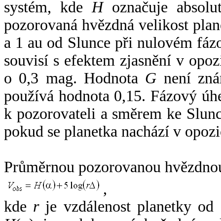
systém, kde
H
označuje absolut
pozorovaná hvězdná velikost plan
a 1 au od Slunce při nulovém fá
souvisí s efektem zjasnění v opoz
o 0,3 mag. Hodnota
G
není zná
používá hodnota 0,15. Fázový úh
k pozorovateli a směrem ke Slunc
pokud se planetka nachází v opozi
Průměrnou pozorovanou hvězdnou 
,
kde
r
je vzdálenost planetky od