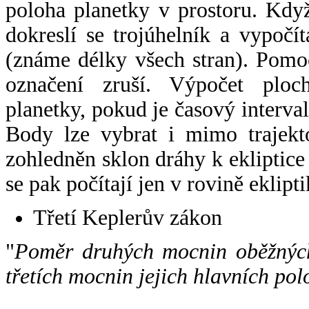
poloha planetky v prostoru. Kdy
dokreslí se trojúhelník a vypoč
(známe délky všech stran). Pomo
označení zruší. Výpočet ploch
planetky, pokud je časový interval
Body lze vybrat i mimo trajekto
zohledněn sklon dráhy k ekliptice
se pak počítají jen v rovině eklipti
Třetí Keplerův zákon
"
Poměr druhých mocnin oběžných
třetích mocnin jejich hlavních pol