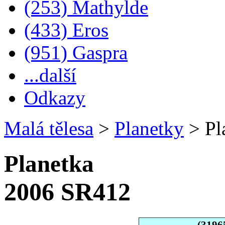
(253) Mathylde
(433) Eros
(951) Gaspra
...další
Odkazy
Malá tělesa
>
Planetky
>
Pl
Planetka
2006 SR412
(3196