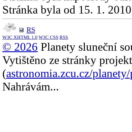
Stránka byla od 15. 1. 201
RS
W3C
XHTML 1.0
W3C
CSS
RSS
© 2026
Planety sluneční so
Vytištěno ze stránky projek
(
astronomia.zcu.cz/planety
Nahrávám...