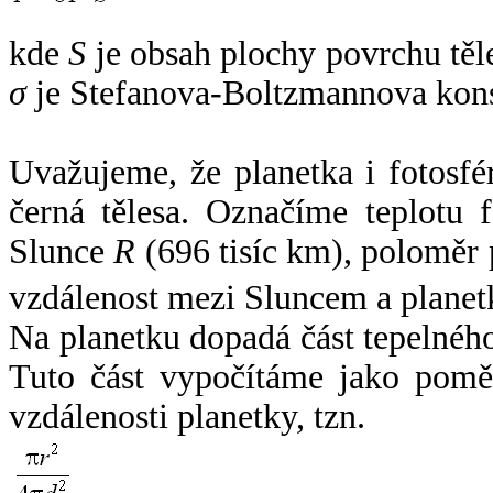
kde
S
je obsah plochy povrchu těl
σ
je Stefanova-Boltzmannova kons
Uvažujeme, že planetka i fotosfér
černá tělesa. Označíme teplotu 
Slunce
R
(696 tisíc km), poloměr
vzdálenost mezi Sluncem a plane
Na planetku dopadá část tepelnéh
Tuto část vypočítáme jako pomě
vzdálenosti planetky, tzn.