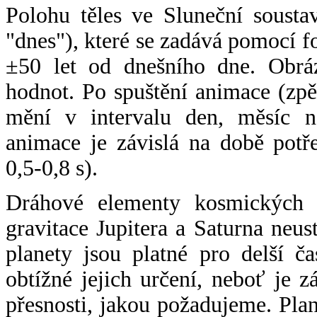
Polohu těles ve Sluneční sousta
"dnes"), které se zadává pomocí 
±50 let od dnešního dne. Obráz
hodnot. Po spuštění animace (zpě
mění v intervalu den, měsíc ne
animace je závislá na době potř
0,5-0,8 s).
Dráhové elementy kosmických t
gravitace Jupitera a Saturna neu
planety jsou platné pro delší č
obtížné jejich určení, neboť je 
přesnosti, jakou požadujeme. Pla