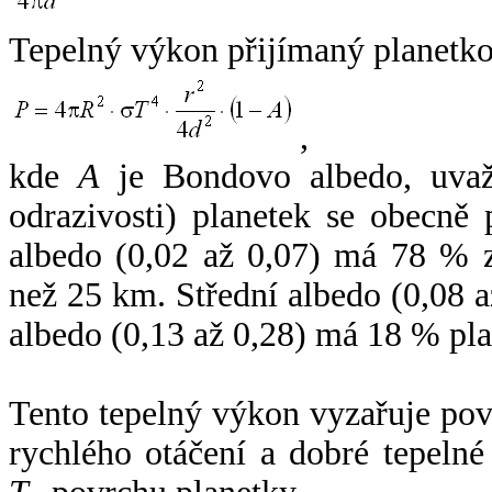
Tepelný výkon přijímaný planetko
,
kde
A
je Bondovo albedo, uvaž
odrazivosti) planetek se obecně
albedo (0,02 až 0,07) má 78 % z
než 25 km. Střední albedo (0,08 
albedo (0,13 až 0,28) má 18 % pla
Tento tepelný výkon vyzařuje po
rychlého otáčení a dobré tepelné