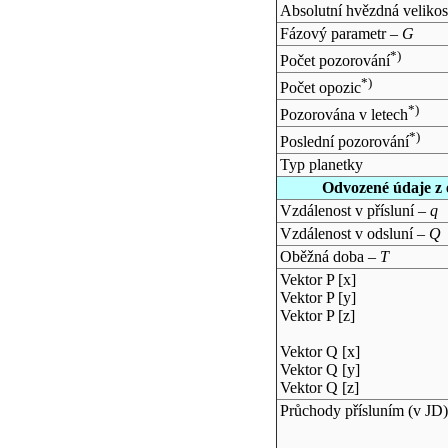
Absolutní hvězdná velikos
Fázový parametr –
G
*)
Počet pozorování
*)
Počet opozic
*)
Pozorována v letech
*)
Poslední pozorování
Typ planetky
Odvozené údaje z 
Vzdálenost v přísluní –
q
Vzdálenost v odsluní –
Q
Oběžná doba –
T
Vektor P [x]
Vektor P [y]
Vektor P [z]
Vektor Q [x]
Vektor Q [y]
Vektor Q [z]
Průchody přísluním (v
JD
)