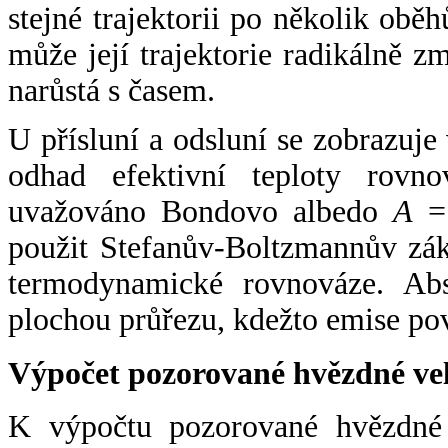
stejné trajektorii po několik oběh
může její trajektorie radikálně zm
narůstá s časem.
U přísluní a odsluní se zobrazuje
odhad efektivní teploty rovno
uvažováno Bondovo albedo
A
= 
použit Stefanův-Boltzmannův zák
termodynamické rovnováze. Abs
plochou průřezu, kdežto emise po
Výpočet pozorované hvězdné ve
K výpočtu pozorované hvězdné v