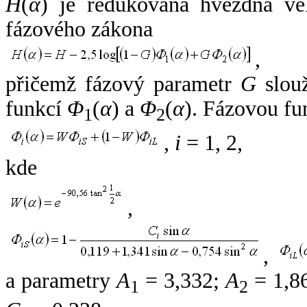
H
(
α
) je redukovaná hvězdná vel
fázového zákona
,
přičemž fázový parametr
G
slouž
funkcí
Φ
(
α
) a
Φ
(
α
). Fázovou fu
1
2
,
i
= 1, 2,
kde
,
,
a parametry
A
= 3,332;
A
= 1,8
1
2