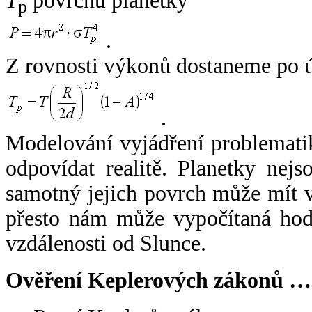
T
povrchu planetky
p
.
Z rovnosti výkonů dostaneme po 
.
Modelování vyjádření problemati
odpovídat realitě. Planetky nejso
samotný jejich povrch může mít v
přesto nám může vypočítaná hodn
vzdálenosti od Slunce.
Ověření Keplerových zákonů …