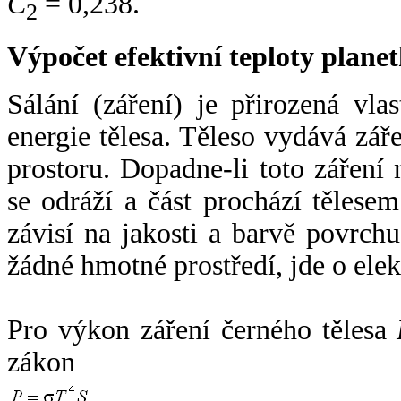
C
= 0,238.
2
Výpočet efektivní teploty plan
Sálání (záření) je přirozená vla
energie tělesa. Těleso vydává zá
prostoru. Dopadne-li toto záření n
se odráží a část prochází tělesem
závisí na jakosti a barvě povrch
žádné hmotné prostředí, jde o ele
Pro výkon záření černého tělesa
zákon