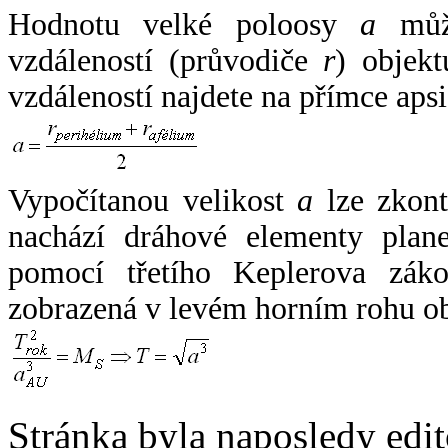
Hodnotu velké poloosy
a
může
vzdáleností (průvodiče
r
) objekt
vzdáleností najdete na přímce apsi
Vypočítanou velikost
a
lze zkont
nachází dráhové elementy plane
pomocí třetího Keplerova zák
zobrazená v levém horním rohu o
Stránka byla naposledy edi