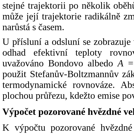
stejné trajektorii po několik oběh
může její trajektorie radikálně zm
narůstá s časem.
U přísluní a odsluní se zobrazuje
odhad efektivní teploty rovno
uvažováno Bondovo albedo
A
= 
použit Stefanův-Boltzmannův zák
termodynamické rovnováze. Abs
plochou průřezu, kdežto emise po
Výpočet pozorované hvězdné ve
K výpočtu pozorované hvězdné v