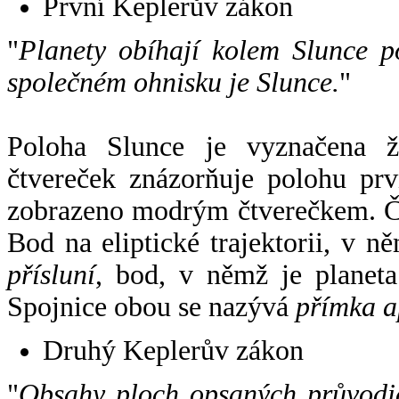
První Keplerův zákon
"
Planety obíhají kolem Slunce p
společném ohnisku je Slunce.
"
Poloha Slunce je vyznačena 
čtvereček znázorňuje polohu pr
zobrazeno modrým čtverečkem. Če
Bod na eliptické trajektorii, v n
přísluní
, bod, v němž je planet
Spojnice obou se nazývá
přímka a
Druhý Keplerův zákon
"
Obsahy ploch opsaných průvodič