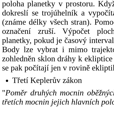
poloha planetky v prostoru. Kdy
dokreslí se trojúhelník a vypoč
(známe délky všech stran). Pomo
označení zruší. Výpočet ploch
planetky, pokud je časový interval
Body lze vybrat i mimo trajekto
zohledněn sklon dráhy k ekliptice
se pak počítají jen v rovině eklipti
Třetí Keplerův zákon
"
Poměr druhých mocnin oběžných
třetích mocnin jejich hlavních pol