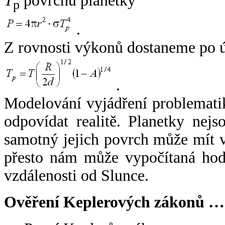
T
povrchu planetky
p
.
Z rovnosti výkonů dostaneme po 
.
Modelování vyjádření problemati
odpovídat realitě. Planetky nejso
samotný jejich povrch může mít v
přesto nám může vypočítaná hodn
vzdálenosti od Slunce.
Ověření Keplerových zákonů …