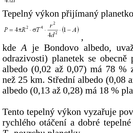
Tepelný výkon přijímaný planetko
,
kde
A
je Bondovo albedo, uvaž
odrazivosti) planetek se obecně
albedo (0,02 až 0,07) má 78 % z
než 25 km. Střední albedo (0,08 
albedo (0,13 až 0,28) má 18 % pla
Tento tepelný výkon vyzařuje po
rychlého otáčení a dobré tepelné