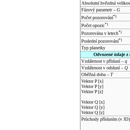
Absolutní hvězdná velikos
Fázový parametr –
G
*)
Počet pozorování
*)
Počet opozic
*)
Pozorována v letech
*)
Poslední pozorování
Typ planetky
Odvozené údaje z 
Vzdálenost v přísluní –
q
Vzdálenost v odsluní –
Q
Oběžná doba –
T
Vektor P [x]
Vektor P [y]
Vektor P [z]
Vektor Q [x]
Vektor Q [y]
Vektor Q [z]
Průchody přísluním (v
JD
)