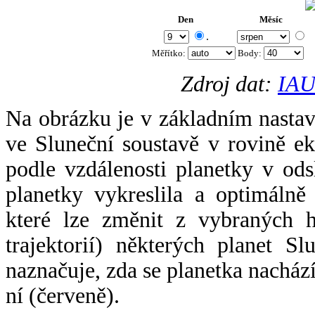
Den
Měsíc
.
Měřítko:
Body
:
Zdroj dat:
IAU
Na obrázku je v základním nastav
ve Sluneční soustavě v rovině ek
podle vzdálenosti planetky v odsl
planetky vykreslila a optimálně
které lze změnit z vybraných h
trajektorií) některých planet Sl
naznačuje, zda se planetka nacház
ní (červeně).