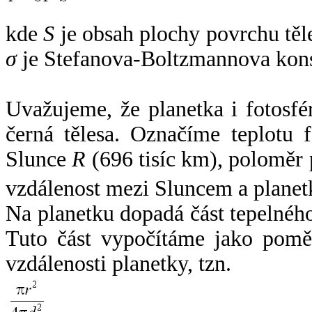
kde
S
je obsah plochy povrchu těl
σ
je Stefanova-Boltzmannova kons
Uvažujeme, že planetka i fotosfér
černá tělesa. Označíme teplotu 
Slunce
R
(696 tisíc km), poloměr
vzdálenost mezi Sluncem a plane
Na planetku dopadá část tepelnéh
Tuto část vypočítáme jako pomě
vzdálenosti planetky, tzn.