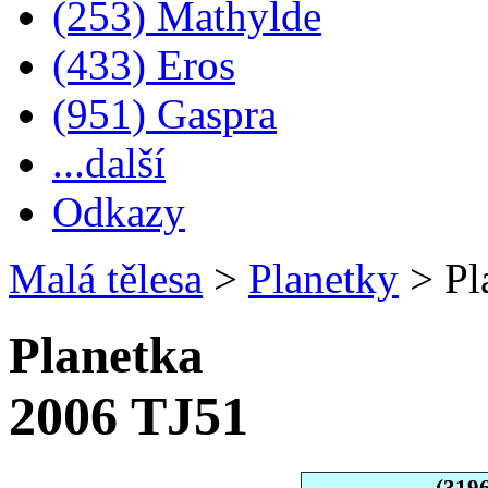
(253) Mathylde
(433) Eros
(951) Gaspra
...další
Odkazy
Malá tělesa
>
Planetky
>
Pl
Planetka
2006 TJ51
(319