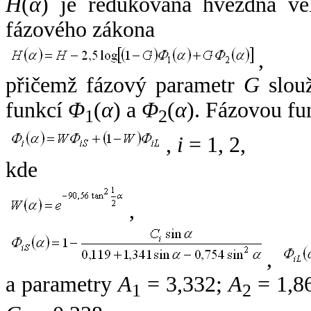
H
(
α
) je redukovaná hvězdná vel
fázového zákona
,
přičemž fázový parametr
G
slouž
funkcí
Φ
(
α
) a
Φ
(
α
). Fázovou fu
1
2
,
i
= 1, 2,
kde
,
,
a parametry
A
= 3,332;
A
= 1,8
1
2