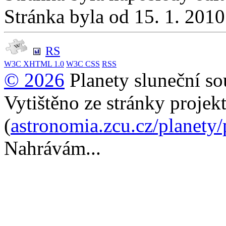
Stránka byla od 15. 1. 201
RS
W3C
XHTML 1.0
W3C
CSS
RSS
© 2026
Planety sluneční so
Vytištěno ze stránky projek
(
astronomia.zcu.cz/planety
Nahrávám...