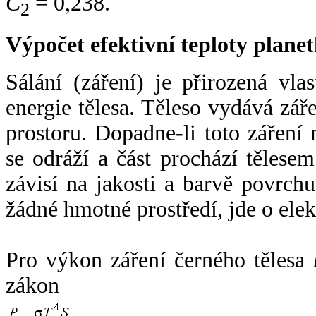
C
= 0,238.
2
Výpočet efektivní teploty plan
Sálání (záření) je přirozená vla
energie tělesa. Těleso vydává zá
prostoru. Dopadne-li toto záření n
se odráží a část prochází tělesem
závisí na jakosti a barvě povrch
žádné hmotné prostředí, jde o ele
Pro výkon záření černého tělesa
zákon