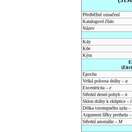
Předběžné označení
Katalogové číslo
Název
Kdy
Kde
Kým
E
(Ekv
Epocha
Velká poloosa dráhy –
a
Excentricita –
e
Střední denní pohyb –
n
Sklon dráhy k ekliptice –
i
Délka vzestupného uzlu –
Argument šířky perihelu 
Střední anomálie –
M