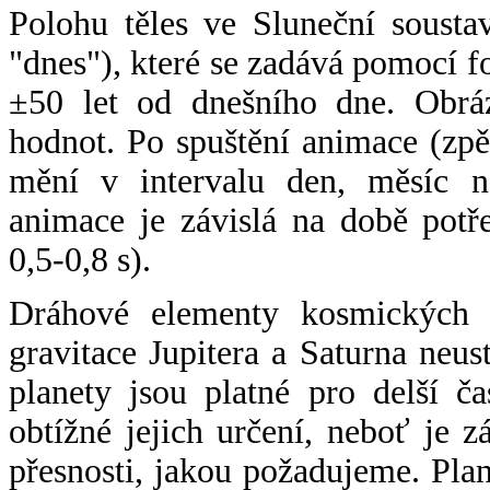
Polohu těles ve Sluneční sousta
"dnes"), které se zadává pomocí 
±50 let od dnešního dne. Obráz
hodnot. Po spuštění animace (zpě
mění v intervalu den, měsíc ne
animace je závislá na době potř
0,5-0,8 s).
Dráhové elementy kosmických t
gravitace Jupitera a Saturna neu
planety jsou platné pro delší č
obtížné jejich určení, neboť je 
přesnosti, jakou požadujeme. Pla