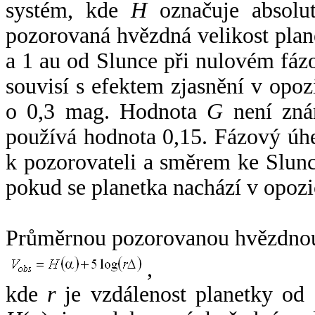
systém, kde
H
označuje absolut
pozorovaná hvězdná velikost plan
a 1 au od Slunce při nulovém fá
souvisí s efektem zjasnění v opoz
o 0,3 mag. Hodnota
G
není zná
používá hodnota 0,15. Fázový úh
k pozorovateli a směrem ke Slunc
pokud se planetka nachází v opozi
Průměrnou pozorovanou hvězdnou 
,
kde
r
je vzdálenost planetky od