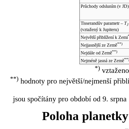
Průchody odsluním (v
JD
)
Tisserandův parametr –
T
J
(vztažený k Jupiteru)
Největší přiblížení k Zemi
**)
Nejjasnější ze Země
**)
Nejdále od Země
**
Nejméně jasná ze Země
*)
vztaženo
**)
hodnoty pro největší/nejmenší přibl
jsou spočítány pro období od 9. srpna
Poloha planetky