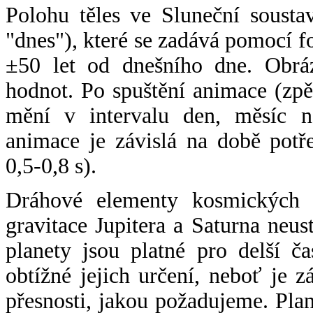
Polohu těles ve Sluneční sousta
"dnes"), které se zadává pomocí 
±50 let od dnešního dne. Obráz
hodnot. Po spuštění animace (zpě
mění v intervalu den, měsíc ne
animace je závislá na době potř
0,5-0,8 s).
Dráhové elementy kosmických t
gravitace Jupitera a Saturna neu
planety jsou platné pro delší č
obtížné jejich určení, neboť je 
přesnosti, jakou požadujeme. Pla