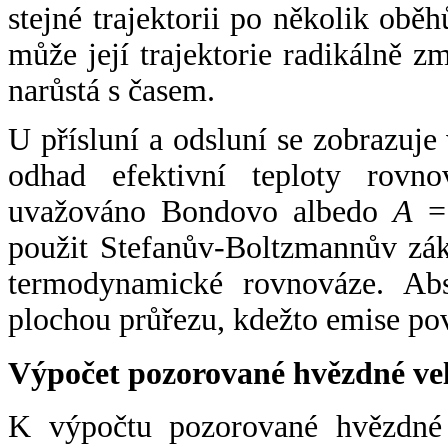
stejné trajektorii po několik oběh
může její trajektorie radikálně zm
narůstá s časem.
U přísluní a odsluní se zobrazuje
odhad efektivní teploty rovno
uvažováno Bondovo albedo
A
= 
použit Stefanův-Boltzmannův zák
termodynamické rovnováze. Abs
plochou průřezu, kdežto emise po
Výpočet pozorované hvězdné ve
K výpočtu pozorované hvězdné v