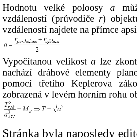
Hodnotu velké poloosy
a
může
vzdáleností (průvodiče
r
) objekt
vzdáleností najdete na přímce apsi
Vypočítanou velikost
a
lze zkont
nachází dráhové elementy plane
pomocí třetího Keplerova zák
zobrazená v levém horním rohu o
Stránka byla naposledy edi