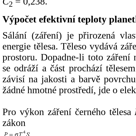
C
= 0,238.
2
Výpočet efektivní teploty plan
Sálání (záření) je přirozená vla
energie tělesa. Těleso vydává zá
prostoru. Dopadne-li toto záření n
se odráží a část prochází tělesem
závisí na jakosti a barvě povrch
žádné hmotné prostředí, jde o ele
Pro výkon záření černého tělesa
zákon