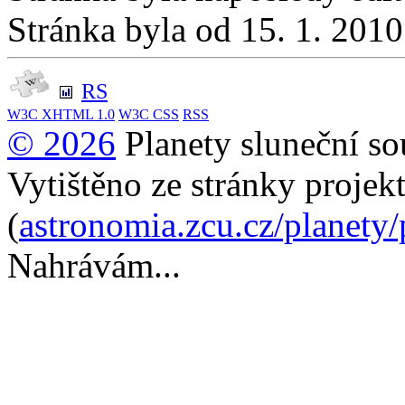
Stránka byla od 15. 1. 201
RS
W3C
XHTML 1.0
W3C
CSS
RSS
© 2026
Planety sluneční so
Vytištěno ze stránky projek
(
astronomia.zcu.cz/planety
Nahrávám...