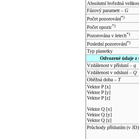
Absolutní hvězdná velikos
Fázový parametr –
G
*)
Počet pozorování
*)
Počet opozic
*)
Pozorována v letech
*)
Poslední pozorování
Typ planetky
Odvozené údaje z 
Vzdálenost v přísluní –
q
Vzdálenost v odsluní –
Q
Oběžná doba –
T
Vektor P [x]
Vektor P [y]
Vektor P [z]
Vektor Q [x]
Vektor Q [y]
Vektor Q [z]
Průchody přísluním (v
JD
)