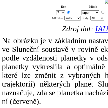
Den
Měsíc
.
Měřítko:
Body
:
Zdroj dat:
IAU
Na obrázku je v základním nastav
ve Sluneční soustavě v rovině ek
podle vzdálenosti planetky v odsl
planetky vykreslila a optimálně
které lze změnit z vybraných h
trajektorií) některých planet Sl
naznačuje, zda se planetka nacház
ní (červeně).