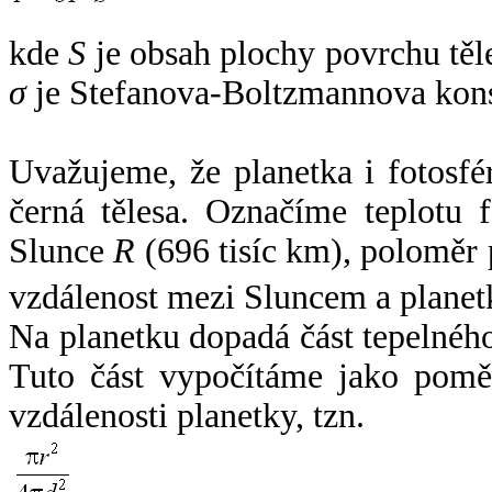
kde
S
je obsah plochy povrchu těl
σ
je Stefanova-Boltzmannova kons
Uvažujeme, že planetka i fotosfér
černá tělesa. Označíme teplotu 
Slunce
R
(696 tisíc km), poloměr
vzdálenost mezi Sluncem a plane
Na planetku dopadá část tepelnéh
Tuto část vypočítáme jako pomě
vzdálenosti planetky, tzn.