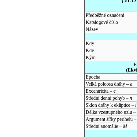
Předběžné označení
Katalogové číslo
Název
Kdy
Kde
Kým
E
(Ekv
Epocha
Velká poloosa dráhy –
a
Excentricita –
e
Střední denní pohyb –
n
Sklon dráhy k ekliptice –
i
Délka vzestupného uzlu –
Argument šířky perihelu 
Střední anomálie –
M