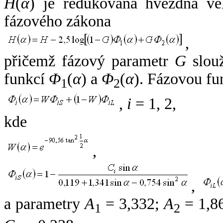
H
(
α
) je redukovaná hvězdná vel
fázového zákona
,
přičemž fázový parametr
G
slouž
funkcí
Φ
(
α
) a
Φ
(
α
). Fázovou fu
1
2
,
i
= 1, 2,
kde
,
,
a parametry
A
= 3,332;
A
= 1,8
1
2