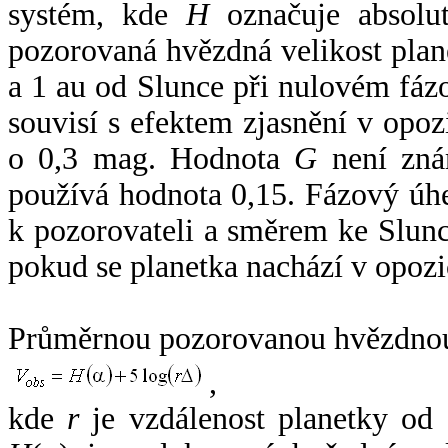
systém, kde
H
označuje absolut
pozorovaná hvězdná velikost plan
a 1 au od Slunce při nulovém fá
souvisí s efektem zjasnění v opoz
o 0,3 mag. Hodnota
G
není zná
používá hodnota 0,15. Fázový úh
k pozorovateli a směrem ke Slunc
pokud se planetka nachází v opozi
Průměrnou pozorovanou hvězdnou 
,
kde
r
je vzdálenost planetky od