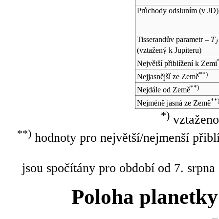
Průchody odsluním (v
JD
)
Tisserandův parametr –
T
J
(vztažený k Jupiteru)
Největší přiblížení k Zemi
**)
Nejjasnější ze Země
**)
Nejdále od Země
**
Nejméně jasná ze Země
*)
vztaženo
**)
hodnoty pro největší/nejmenší přibl
jsou spočítány pro období od 7. srpna
Poloha planetky