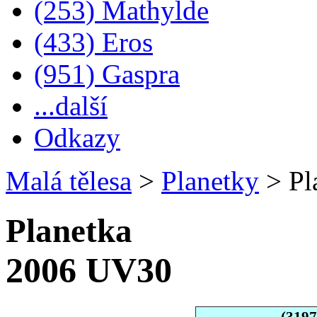
(253) Mathylde
(433) Eros
(951) Gaspra
...další
Odkazy
Malá tělesa
>
Planetky
>
Pl
Planetka
2006 UV30
(319