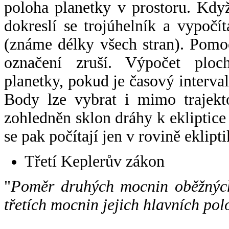
poloha planetky v prostoru. Kdy
dokreslí se trojúhelník a vypoč
(známe délky všech stran). Pomo
označení zruší. Výpočet ploch
planetky, pokud je časový interval
Body lze vybrat i mimo trajekto
zohledněn sklon dráhy k ekliptice
se pak počítají jen v rovině eklipti
Třetí Keplerův zákon
"
Poměr druhých mocnin oběžných
třetích mocnin jejich hlavních pol