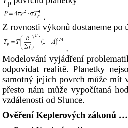
T
povrchu planetky
p
.
Z rovnosti výkonů dostaneme po 
.
Modelování vyjádření problemati
odpovídat realitě. Planetky nejso
samotný jejich povrch může mít v
přesto nám může vypočítaná hodn
vzdálenosti od Slunce.
Ověření Keplerových zákonů …