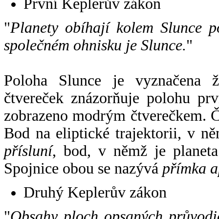
První Keplerův zákon
"
Planety obíhají kolem Slunce p
společném ohnisku je Slunce.
"
Poloha Slunce je vyznačena 
čtvereček znázorňuje polohu pr
zobrazeno modrým čtverečkem. Če
Bod na eliptické trajektorii, v n
přísluní
, bod, v němž je planet
Spojnice obou se nazývá
přímka a
Druhý Keplerův zákon
"
Obsahy ploch opsaných průvodič