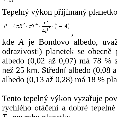
Tepelný výkon přijímaný planetko
,
kde
A
je Bondovo albedo, uvaž
odrazivosti) planetek se obecně
albedo (0,02 až 0,07) má 78 % z
než 25 km. Střední albedo (0,08 
albedo (0,13 až 0,28) má 18 % pla
Tento tepelný výkon vyzařuje po
rychlého otáčení a dobré tepelné