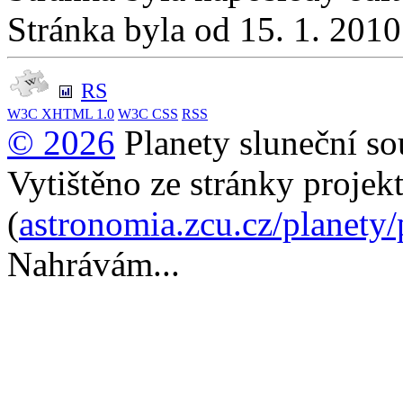
Stránka byla od 15. 1. 201
RS
W3C
XHTML 1.0
W3C
CSS
RSS
© 2026
Planety sluneční so
Vytištěno ze stránky projek
(
astronomia.zcu.cz/planety
Nahrávám...