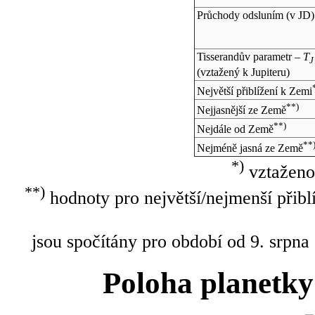
Průchody odsluním (v
JD
)
Tisserandův parametr –
T
J
(vztažený k Jupiteru)
Největší přiblížení k Zemi
**)
Nejjasnější ze Země
**)
Nejdále od Země
**
Nejméně jasná ze Země
*)
vztaženo
**)
hodnoty pro největší/nejmenší přibl
jsou spočítány pro období od 9. srpna
Poloha planetky