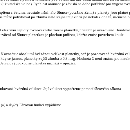
k (uživatelská volba). Rychlost animace je závislá na době potřebné pro vygenerová
itera a Saturna neustále mění. Pro Slunce (potažmo Zemi) a planety jsou platné p
 může pohybovat po zhruba stále stejné trajektorii po několik oběhů, nicméně při p
had efektivní teploty rovnovážného záření planetky, přičemž je uvažováno Bondov
záření od Slunce planetkou je plochou průřezu, kdežto emise povrchem koule.
e
H
označuje absolutní hvězdnou velikost planetky, což je pozorovaná hvězdná veli
i, kdy se jasnost planetky zvýší zhruba o 0,3 mag. Hodnota
G
není známa pro mnoho 
Je nulový, pokud se planetka nachází v opozici.
edukovaná hvězdná velikost. Její velikost vypočteme pomocí fázového zákona
(
α
) a
Φ
(
α
). Fázovou funkci vyjádříme
1
2