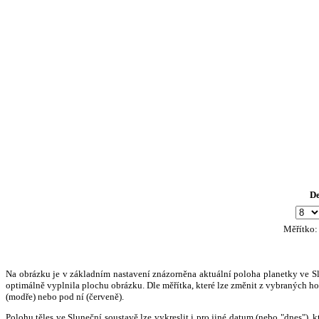
D
Měřítko
Na obrázku je v základním nastavení znázorněna aktuální poloha planetky ve Slun
optimálně vyplnila plochu obrázku. Dle měřítka, které lze změnit z vybraných hod
(modře) nebo pod ní (červeně).
Polohu těles ve Sluneční soustavě lze vykreslit i pro jiné datum (nebo "dnes")