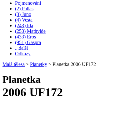
Pojmenování
(2) Pallas
(3) Juno
(4) Vesta
(243) Ida
(253) Mathylde
(433) Eros
(951) Gaspra
...další
Odkazy
Malá tělesa
>
Planetky
>
Planetka 2006 UF172
Planetka
2006 UF172