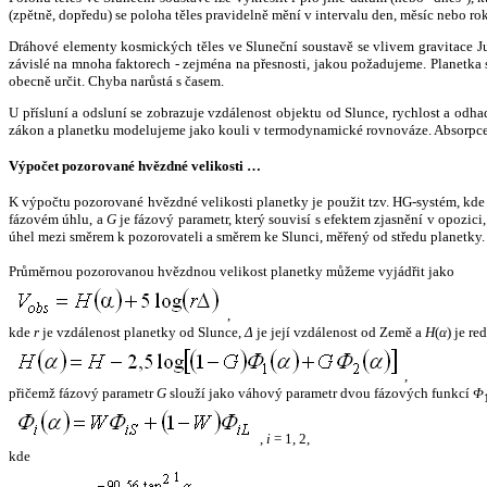
(zpětně, dopředu) se poloha těles pravidelně mění v intervalu den, měsíc nebo ro
Dráhové elementy kosmických těles ve Sluneční soustavě se vlivem gravitace Jup
závislé na mnoha faktorech - zejména na přesnosti, jakou požadujeme. Planetka se
obecně určit. Chyba narůstá s časem.
U přísluní a odsluní se zobrazuje vzdálenost objektu od Slunce, rychlost a od
zákon a planetku modelujeme jako kouli v termodynamické rovnováze. Absorpce 
Výpočet pozorované hvězdné velikosti …
K výpočtu pozorované hvězdné velikosti planetky je použit tzv. HG-systém, kd
fázovém úhlu, a
G
je fázový parametr, který souvisí s efektem zjasnění v opozic
úhel mezi směrem k pozorovateli a směrem ke Slunci, měřený od středu planetky. 
Průměrnou pozorovanou hvězdnou velikost planetky můžeme vyjádřit jako
,
kde
r
je vzdálenost planetky od Slunce,
Δ
je její vzdálenost od Země a
H
(
α
) je r
,
přičemž fázový parametr
G
slouží jako váhový parametr dvou fázových funkcí
Φ
,
i
= 1, 2,
kde