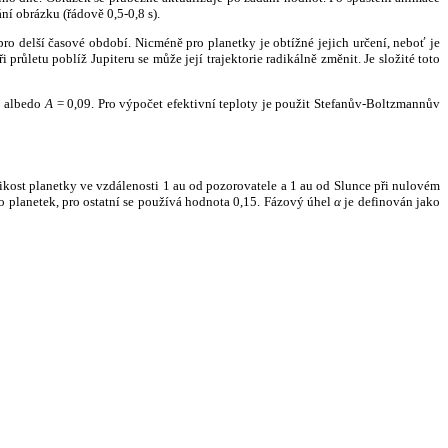
ní obrázku (řádově 0,5-0,8 s).
ro delší časové období. Nicméně pro planetky je obtížné jejich určení, neboť je
růletu poblíž Jupiteru se může její trajektorie radikálně změnit. Je složité toto
o albedo
A
= 0,09. Pro výpočet efektivní teploty je použit Stefanův-Boltzmannův
kost planetky ve vzdálenosti 1 au od pozorovatele a 1 au od Slunce při nulovém
planetek, pro ostatní se používá hodnota 0,15. Fázový úhel
α
je definován jako