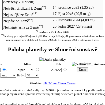
(vztažený k Jupiteru)
**)
14. prosince 2033
(1,35 au)
Největší přiblížení k Zemi
**)
17. října 2046
(20,5 mag)
Nejjasnější ze Země
**)
23. listopadu 2044
(4,09 au)
Nejdále od Země
**)
20. ledna 2027
(23,9 mag)
Nejméně jasná ze Země
*)
vztaženo k 25. května 2026;
**)
hodnoty pro největší/nejmenší přiblížení a nejnižší/nejvyšší pozorovanou hvězdnou velikost
jsou spočítány pro období od 8. srpna 2026 do 31. prosince 2050 s intervalem 1 den.
Poloha planetky ve Sluneční soustavě
en
Měsíc
Rok
Animac
.
:
Body
:
Zdroj dat:
IAU Minor Planet Center
eční soustavě v rovině ekliptiky. Měřítko je zvoleno automaticky podle vzdálenost
not, je vykreslena i poloha (včetně trajektorií) některých planet Sluneční soustavy
, které se zadává pomocí formuláře pod obrázkem. Lze zadat datum ±50 let od dneš