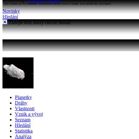
Katalogy objektů
Tato funkce je na stránkách Astronomia nová, testové otázky jsou přidávány postupně...
Novinky
Hledání
Zadejte text, který chcete hledat
Planetky
Dráhy
Vlastnosti
Vznik a vývoj
Seznam
Hledání
Statistika
Analýza