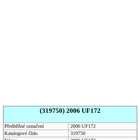
(319750) 2006 UF172
Předběžné označení
2006 UF172
Katalogové číslo
319750