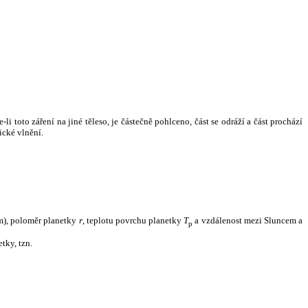
i toto záření na jiné těleso, je částečně pohlceno, část se odráží a část prochází
ické vlnění.
m), poloměr planetky
r
, teplotu povrchu planetky
T
a vzdálenost mezi Sluncem a
p
tky, tzn.