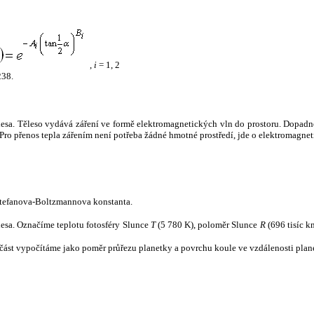
,
i
= 1, 2
238.
tělesa. Těleso vydává záření ve formě elektromagnetických vln do prostoru. Dopadne-l
u. Pro přenos tepla zářením není potřeba žádné hmotné prostředí, jde o elektromagnet
tefanova-Boltzmannova konstanta.
tělesa. Označíme teplotu fotosféry Slunce
T
(5 780 K), poloměr Slunce
R
(696 tisíc k
část vypočítáme jako poměr průřezu planetky a povrchu koule ve vzdálenosti plane