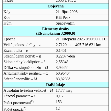
Název
2006 UF172
Objevena
Kdy
21. října 2006
Kde
Kitt Peak
Kým
Spacewatch
Elementy dráhy
(Ekvinokcium J2000,0)
Epocha
21. listopadu 2025 0:00:00 UTC
Velká poloosa dráhy –
a
2,7120 au – 405 716 621 km
Excentricita –
e
0,1451
Střední denní pohyb –
n
0,2207°/den
Sklon dráhy k ekliptice –
i
2,5534°
Délka vzestupného uzlu –
Ω
3,9445°
Argument šířky perihelu –
ω
60,9640°
Střední anomálie –
M
83,8233°
Další údaje
Absolutní hvězdná velikost –
H
17,77 mag
Fázový parametr –
G
0,15
*)
153
Počet pozorování
*)
12
Počet opozic