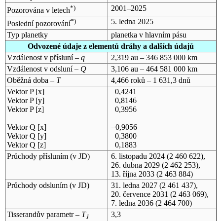
*)
2001–2025
Pozorována v letech
*)
5. ledna 2025
Poslední pozorování
Typ planetky
planetka v hlavním pásu
Odvozené údaje z elementů dráhy a dalších údajů
Vzdálenost v přísluní –
q
2,319 au – 346 853 000 km
Vzdálenost v odsluní –
Q
3,106 au – 464 581 000 km
Oběžná doba –
T
4,466 roků – 1 631,3 dnů
Vektor P [x]
0,4241
Vektor P [y]
0,8146
Vektor P [z]
0,3956
Vektor Q [x]
−0,9056
Vektor Q [y]
0,3800
Vektor Q [z]
0,1883
Průchody přísluním (v
JD
)
6. listopadu 2024
(2 460 622),
26. dubna 2029
(2 462 253),
13. října 2033
(2 463 884)
Průchody odsluním (v
JD
)
31. ledna 2027
(2 461 437),
20. července 2031
(2 463 069),
7. ledna 2036
(2 464 700)
Tisserandův parametr –
T
3,3
J