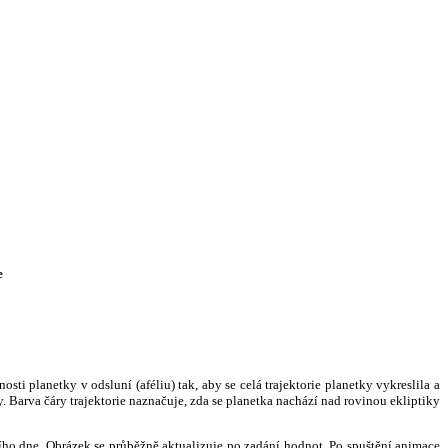
e
i planetky v odsluní (aféliu) tak, aby se celá trajektorie planetky vykreslila a
. Barva čáry trajektorie naznačuje, zda se planetka nachází nad rovinou ekliptiky
ního dne. Obrázek se průběžně aktualizuje po zadání hodnot. Po spuštění animace