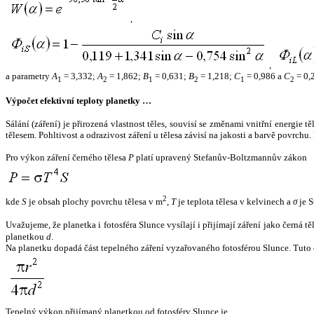
,
,
a parametry
A
= 3,332;
A
= 1,862;
B
= 0,631;
B
= 1,218;
C
= 0,986 a
C
= 0,
1
2
1
2
1
2
Výpočet efektivní teploty planetky …
Sálání (záření) je přirozená vlastnost těles, souvisí se změnami vnitřní energie 
tělesem. Pohltivost a odrazivost záření u tělesa závisí na jakosti a barvě povrch
Pro výkon záření černého tělesa
P
platí upravený Stefanův-Boltzmannův zákon
2
kde
S
je obsah plochy povrchu tělesa v m
,
T
je teplota tělesa v kelvinech a
σ
je S
Uvažujeme, že planetka i fotosféra Slunce vysílají i přijímají záření jako černá 
planetkou
d
.
Na planetku dopadá část tepelného záření vyzařovaného fotosférou Slunce. Tuto 
Tepelný výkon přijímaný planetkou od fotosféry Slunce je