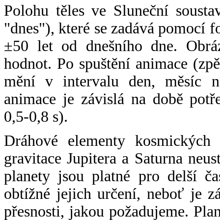
Polohu těles ve Sluneční sousta
"dnes"), které se zadává pomocí 
±50 let od dnešního dne. Obráz
hodnot. Po spuštění animace (zpě
mění v intervalu den, měsíc ne
animace je závislá na době potř
0,5-0,8 s).
Dráhové elementy kosmických t
gravitace Jupitera a Saturna neu
planety jsou platné pro delší č
obtížné jejich určení, neboť je 
přesnosti, jakou požadujeme. Pla