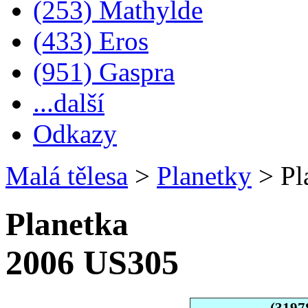
(253) Mathylde
(433) Eros
(951) Gaspra
...další
Odkazy
Malá tělesa
>
Planetky
>
Pl
Planetka
2006 US305
(3197