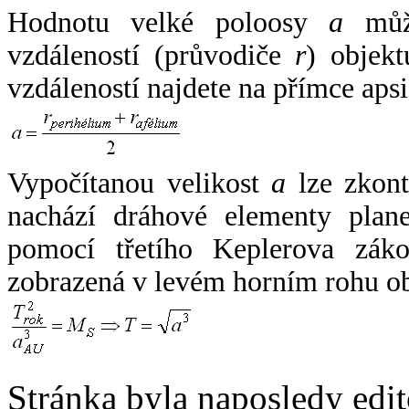
Hodnotu velké poloosy
a
může
vzdáleností (průvodiče
r
) objekt
vzdáleností najdete na přímce apsi
Vypočítanou velikost
a
lze zkont
nachází dráhové elementy plane
pomocí třetího Keplerova zák
zobrazená v levém horním rohu o
Stránka byla naposledy edi