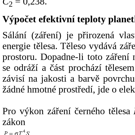
C
= 0,238.
2
Výpočet efektivní teploty plan
Sálání (záření) je přirozená vla
energie tělesa. Těleso vydává zá
prostoru. Dopadne-li toto záření n
se odráží a část prochází tělesem
závisí na jakosti a barvě povrch
žádné hmotné prostředí, jde o ele
Pro výkon záření černého tělesa
zákon