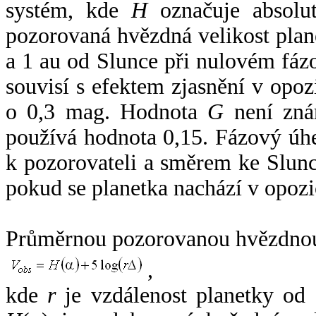
systém, kde
H
označuje absolut
pozorovaná hvězdná velikost plan
a 1 au od Slunce při nulovém fá
souvisí s efektem zjasnění v opoz
o 0,3 mag. Hodnota
G
není zná
používá hodnota 0,15. Fázový úh
k pozorovateli a směrem ke Slunc
pokud se planetka nachází v opozi
Průměrnou pozorovanou hvězdnou 
,
kde
r
je vzdálenost planetky od