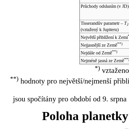
Průchody odsluním (v
JD
)
Tisserandův parametr –
T
J
(vztažený k Jupiteru)
Největší přiblížení k Zemi
**)
Nejjasnější ze Země
**)
Nejdále od Země
**
Nejméně jasná ze Země
*)
vztaženo
**)
hodnoty pro největší/nejmenší přibl
jsou spočítány pro období od 9. srpna
Poloha planetky