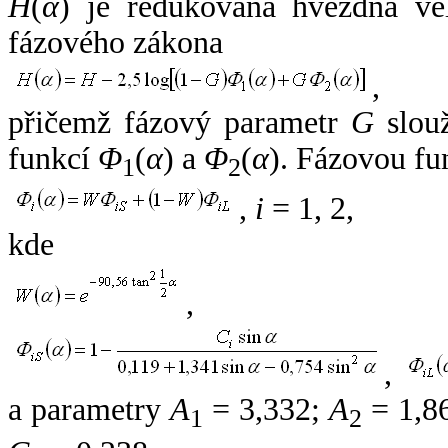
H
(
α
) je redukovaná hvězdná vel
fázového zákona
,
přičemž fázový parametr
G
slouž
funkcí
Φ
(
α
) a
Φ
(
α
). Fázovou fu
1
2
,
i
= 1, 2,
kde
,
,
a parametry
A
= 3,332;
A
= 1,8
1
2