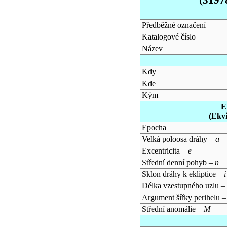
Předběžné označení
Katalogové číslo
Název
Kdy
Kde
Kým
E
(Ekv
Epocha
Velká poloosa dráhy –
a
Excentricita –
e
Střední denní pohyb –
n
Sklon dráhy k ekliptice –
i
Délka vzestupného uzlu –
Argument šířky perihelu 
Střední anomálie –
M