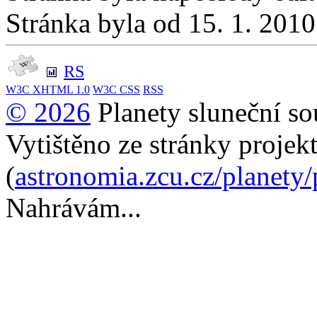
Stránka byla od 15. 1. 201
RS
W3C
XHTML 1.0
W3C
CSS
RSS
© 2026
Planety sluneční so
Vytištěno ze stránky projek
(
astronomia.zcu.cz/planety
Nahrávám...