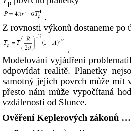
T
povrchu planetky
p
.
Z rovnosti výkonů dostaneme po 
.
Modelování vyjádření problemati
odpovídat realitě. Planetky nejso
samotný jejich povrch může mít v
přesto nám může vypočítaná hodn
vzdálenosti od Slunce.
Ověření Keplerových zákonů …