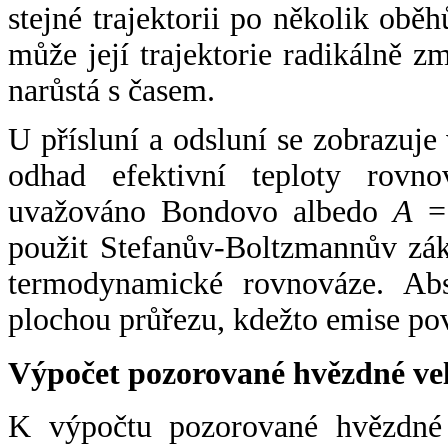
stejné trajektorii po několik oběh
může její trajektorie radikálně zm
narůstá s časem.
U přísluní a odsluní se zobrazuje
odhad efektivní teploty rovno
uvažováno Bondovo albedo
A
= 
použit Stefanův-Boltzmannův zák
termodynamické rovnováze. Abs
plochou průřezu, kdežto emise po
Výpočet pozorované hvězdné ve
K výpočtu pozorované hvězdné v