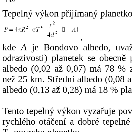
Tepelný výkon přijímaný planetko
,
kde
A
je Bondovo albedo, uvaž
odrazivosti) planetek se obecně
albedo (0,02 až 0,07) má 78 % z
než 25 km. Střední albedo (0,08 
albedo (0,13 až 0,28) má 18 % pla
Tento tepelný výkon vyzařuje po
rychlého otáčení a dobré tepelné