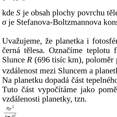
kde
S
je obsah plochy povrchu těl
σ
je Stefanova-Boltzmannova kons
Uvažujeme, že planetka i fotosfér
černá tělesa. Označíme teplotu 
Slunce
R
(696 tisíc km), poloměr
vzdálenost mezi Sluncem a plane
Na planetku dopadá část tepelnéh
Tuto část vypočítáme jako pomě
vzdálenosti planetky, tzn.