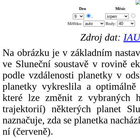
Den
Měsíc
.
Měřítko:
Body
:
Zdroj dat:
IAU
Na obrázku je v základním nastav
ve Sluneční soustavě v rovině ek
podle vzdálenosti planetky v odsl
planetky vykreslila a optimálně
které lze změnit z vybraných h
trajektorií) některých planet Sl
naznačuje, zda se planetka nacház
ní (červeně).