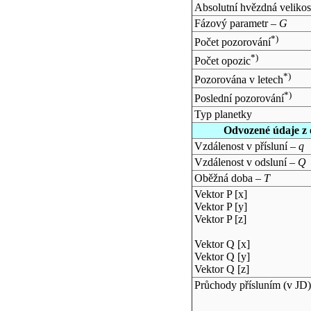
Absolutní hvězdná velikos
Fázový parametr –
G
*)
Počet pozorování
*)
Počet opozic
*)
Pozorována v letech
*)
Poslední pozorování
Typ planetky
Odvozené údaje z 
Vzdálenost v přísluní –
q
Vzdálenost v odsluní –
Q
Oběžná doba –
T
Vektor P [x]
Vektor P [y]
Vektor P [z]
Vektor Q [x]
Vektor Q [y]
Vektor Q [z]
Průchody přísluním (v
JD
)