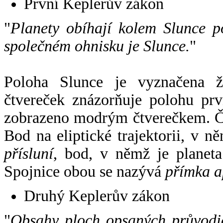
První Keplerův zákon
"
Planety obíhají kolem Slunce p
společném ohnisku je Slunce.
"
Poloha Slunce je vyznačena 
čtvereček znázorňuje polohu pr
zobrazeno modrým čtverečkem. Če
Bod na eliptické trajektorii, v n
přísluní
, bod, v němž je planet
Spojnice obou se nazývá
přímka a
Druhý Keplerův zákon
"
Obsahy ploch opsaných průvodič