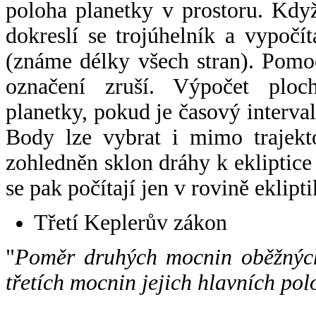
poloha planetky v prostoru. Kdy
dokreslí se trojúhelník a vypoč
(známe délky všech stran). Pomo
označení zruší. Výpočet ploch
planetky, pokud je časový interval
Body lze vybrat i mimo trajekto
zohledněn sklon dráhy k ekliptice
se pak počítají jen v rovině eklipti
Třetí Keplerův zákon
"
Poměr druhých mocnin oběžných
třetích mocnin jejich hlavních pol