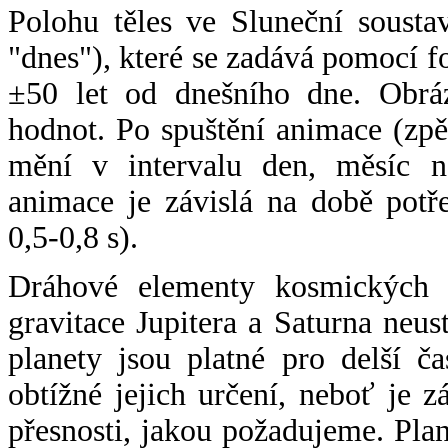
Polohu těles ve Sluneční sousta
"dnes"), které se zadává pomocí 
±50 let od dnešního dne. Obráz
hodnot. Po spuštění animace (zpě
mění v intervalu den, měsíc ne
animace je závislá na době potř
0,5-0,8 s).
Dráhové elementy kosmických t
gravitace Jupitera a Saturna neu
planety jsou platné pro delší č
obtížné jejich určení, neboť je 
přesnosti, jakou požadujeme. Pla