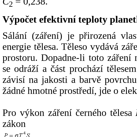
C
= 0,238.
2
Výpočet efektivní teploty plan
Sálání (záření) je přirozená vla
energie tělesa. Těleso vydává zá
prostoru. Dopadne-li toto záření n
se odráží a část prochází tělesem
závisí na jakosti a barvě povrch
žádné hmotné prostředí, jde o ele
Pro výkon záření černého tělesa
zákon