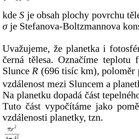
kde
S
je obsah plochy povrchu těl
σ
je Stefanova-Boltzmannova kons
Uvažujeme, že planetka i fotosfér
černá tělesa. Označíme teplotu 
Slunce
R
(696 tisíc km), poloměr
vzdálenost mezi Sluncem a plane
Na planetku dopadá část tepelnéh
Tuto část vypočítáme jako pomě
vzdálenosti planetky, tzn.