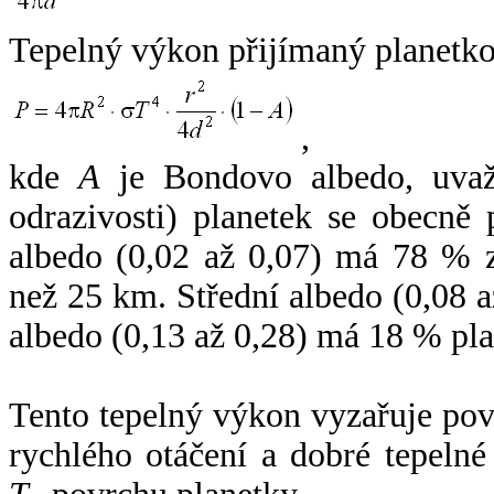
Tepelný výkon přijímaný planetko
,
kde
A
je Bondovo albedo, uvaž
odrazivosti) planetek se obecně
albedo (0,02 až 0,07) má 78 % z
než 25 km. Střední albedo (0,08 
albedo (0,13 až 0,28) má 18 % pla
Tento tepelný výkon vyzařuje po
rychlého otáčení a dobré tepelné