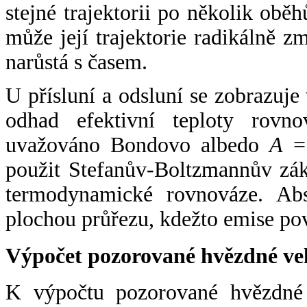
stejné trajektorii po několik oběh
může její trajektorie radikálně zm
narůstá s časem.
U přísluní a odsluní se zobrazuje
odhad efektivní teploty rovno
uvažováno Bondovo albedo
A
= 
použit Stefanův-Boltzmannův zák
termodynamické rovnováze. Abs
plochou průřezu, kdežto emise po
Výpočet pozorované hvězdné ve
K výpočtu pozorované hvězdné v