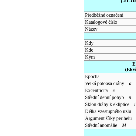
Předběžné označení
Katalogové číslo
Název
Kdy
Kde
Kým
E
(Ekv
Epocha
Velká poloosa dráhy –
a
Excentricita –
e
Střední denní pohyb –
n
Sklon dráhy k ekliptice –
i
Délka vzestupného uzlu –
Argument šířky perihelu 
Střední anomálie –
M