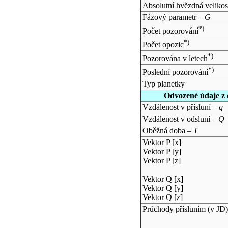
Absolutní hvězdná velikos
Fázový parametr –
G
*)
Počet pozorování
*)
Počet opozic
*)
Pozorována v letech
*)
Poslední pozorování
Typ planetky
Odvozené údaje z 
Vzdálenost v přísluní –
q
Vzdálenost v odsluní –
Q
Oběžná doba –
T
Vektor P [x]
Vektor P [y]
Vektor P [z]
Vektor Q [x]
Vektor Q [y]
Vektor Q [z]
Průchody přísluním (v
JD
)