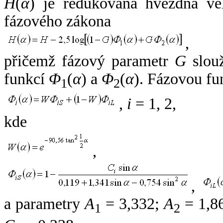
H
(
α
) je redukovaná hvězdná vel
fázového zákona
,
přičemž fázový parametr
G
slouž
funkcí
Φ
(
α
) a
Φ
(
α
). Fázovou fu
1
2
,
i
= 1, 2,
kde
,
,
a parametry
A
= 3,332;
A
= 1,8
1
2