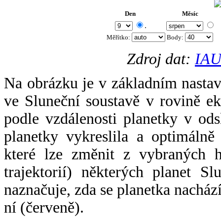
Den
Měsíc
.
Měřítko:
Body
:
Zdroj dat:
IAU
Na obrázku je v základním nastav
ve Sluneční soustavě v rovině ek
podle vzdálenosti planetky v odsl
planetky vykreslila a optimálně
které lze změnit z vybraných h
trajektorií) některých planet Sl
naznačuje, zda se planetka nacház
ní (červeně).