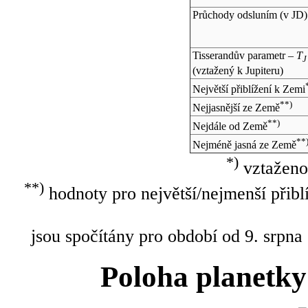
Průchody odsluním (v
JD
)
Tisserandův parametr –
T
J
(vztažený k Jupiteru)
Největší přiblížení k Zemi
**)
Nejjasnější ze Země
**)
Nejdále od Země
**
Nejméně jasná ze Země
*)
vztaženo
**)
hodnoty pro největší/nejmenší přibl
jsou spočítány pro období od 9. srpna
Poloha planetky