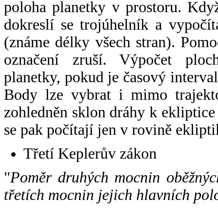
poloha planetky v prostoru. Kdy
dokreslí se trojúhelník a vypoč
(známe délky všech stran). Pomo
označení zruší. Výpočet ploch
planetky, pokud je časový interval
Body lze vybrat i mimo trajekto
zohledněn sklon dráhy k ekliptice
se pak počítají jen v rovině eklipti
Třetí Keplerův zákon
"
Poměr druhých mocnin oběžných
třetích mocnin jejich hlavních pol