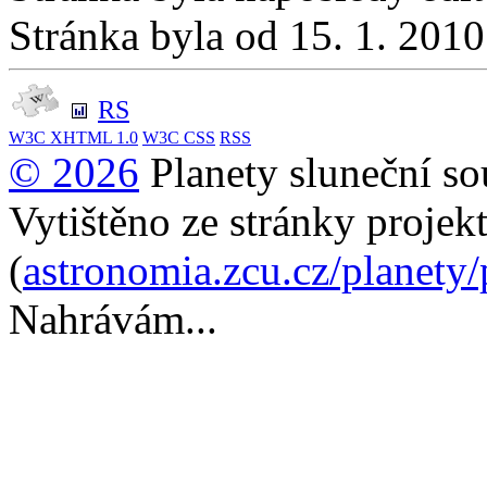
Stránka byla od 15. 1. 201
RS
W3C
XHTML 1.0
W3C
CSS
RSS
© 2026
Planety sluneční so
Vytištěno ze stránky projek
(
astronomia.zcu.cz/planety
Nahrávám...