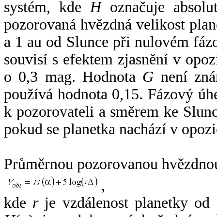
systém, kde
H
označuje absolut
pozorovaná hvězdná velikost plan
a 1 au od Slunce při nulovém fá
souvisí s efektem zjasnění v opoz
o 0,3 mag. Hodnota
G
není zná
používá hodnota 0,15. Fázový úh
k pozorovateli a směrem ke Slunc
pokud se planetka nachází v opozi
Průměrnou pozorovanou hvězdnou 
,
kde
r
je vzdálenost planetky od