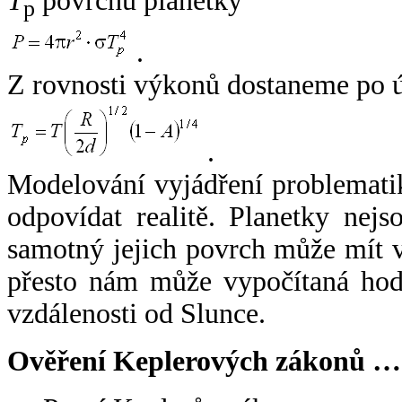
T
povrchu planetky
p
.
Z rovnosti výkonů dostaneme po 
.
Modelování vyjádření problemati
odpovídat realitě. Planetky nejso
samotný jejich povrch může mít v
přesto nám může vypočítaná hodn
vzdálenosti od Slunce.
Ověření Keplerových zákonů …