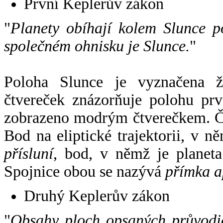
První Keplerův zákon
"
Planety obíhají kolem Slunce p
společném ohnisku je Slunce.
"
Poloha Slunce je vyznačena 
čtvereček znázorňuje polohu pr
zobrazeno modrým čtverečkem. Če
Bod na eliptické trajektorii, v n
přísluní
, bod, v němž je planet
Spojnice obou se nazývá
přímka a
Druhý Keplerův zákon
"
Obsahy ploch opsaných průvodič