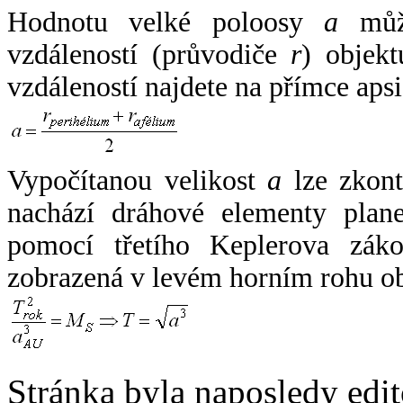
Hodnotu velké poloosy
a
může
vzdáleností (průvodiče
r
) objekt
vzdáleností najdete na přímce apsi
Vypočítanou velikost
a
lze zkont
nachází dráhové elementy plane
pomocí třetího Keplerova zák
zobrazená v levém horním rohu o
Stránka byla naposledy edi