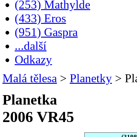
(253) Mathylde
(433) Eros
(951) Gaspra
...další
Odkazy
Malá tělesa
>
Planetky
>
Pl
Planetka
2006 VR45
(319