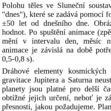
Polohu těles ve Sluneční sousta
"dnes"), které se zadává pomocí 
±50 let od dnešního dne. Obráz
hodnot. Po spuštění animace (zpě
mění v intervalu den, měsíc ne
animace je závislá na době potř
0,5-0,8 s).
Dráhové elementy kosmických t
gravitace Jupitera a Saturna neu
planety jsou platné pro delší č
obtížné jejich určení, neboť je 
přesnosti, jakou požadujeme. Pla