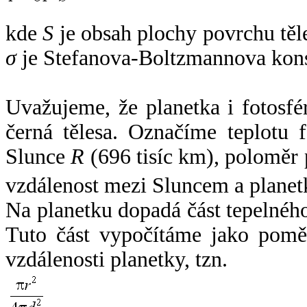
kde
S
je obsah plochy povrchu těl
σ
je Stefanova-Boltzmannova kons
Uvažujeme, že planetka i fotosfér
černá tělesa. Označíme teplotu 
Slunce
R
(696 tisíc km), poloměr
vzdálenost mezi Sluncem a plane
Na planetku dopadá část tepelnéh
Tuto část vypočítáme jako pomě
vzdálenosti planetky, tzn.