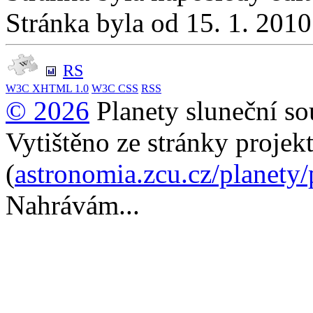
Stránka byla od 15. 1. 201
RS
W3C
XHTML 1.0
W3C
CSS
RSS
© 2026
Planety sluneční so
Vytištěno ze stránky projek
(
astronomia.zcu.cz/planety
Nahrávám...