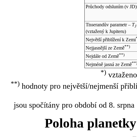
Průchody odsluním (v
JD
)
Tisserandův parametr –
T
J
(vztažený k Jupiteru)
Největší přiblížení k Zemi
**)
Nejjasnější ze Země
**)
Nejdále od Země
**
Nejméně jasná ze Země
*)
vztaženo
**)
hodnoty pro největší/nejmenší přibl
jsou spočítány pro období od 8. srpna
Poloha planetky