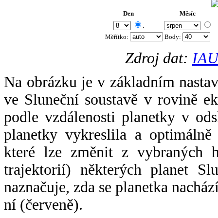
Den
Měsíc
.
Měřítko:
Body
:
Zdroj dat:
IAU
Na obrázku je v základním nastav
ve Sluneční soustavě v rovině ek
podle vzdálenosti planetky v odsl
planetky vykreslila a optimálně
které lze změnit z vybraných h
trajektorií) některých planet Sl
naznačuje, zda se planetka nacház
ní (červeně).