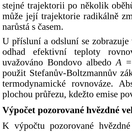
stejné trajektorii po několik oběh
může její trajektorie radikálně zm
narůstá s časem.
U přísluní a odsluní se zobrazuje
odhad efektivní teploty rovno
uvažováno Bondovo albedo
A
= 
použit Stefanův-Boltzmannův zák
termodynamické rovnováze. Abs
plochou průřezu, kdežto emise po
Výpočet pozorované hvězdné ve
K výpočtu pozorované hvězdné v