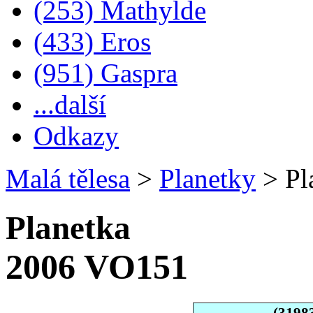
(253) Mathylde
(433) Eros
(951) Gaspra
...další
Odkazy
Malá tělesa
>
Planetky
>
Pl
Planetka
2006 VO151
(3198