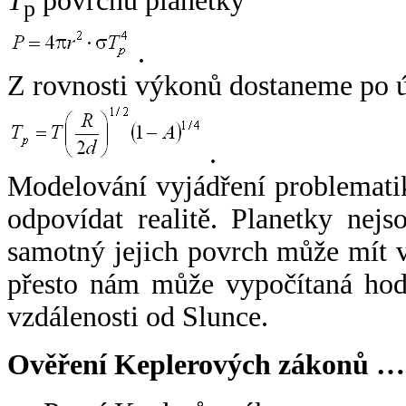
T
povrchu planetky
p
.
Z rovnosti výkonů dostaneme po 
.
Modelování vyjádření problemati
odpovídat realitě. Planetky nejso
samotný jejich povrch může mít v
přesto nám může vypočítaná hodn
vzdálenosti od Slunce.
Ověření Keplerových zákonů …