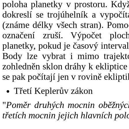
poloha planetky v prostoru. Kdy
dokreslí se trojúhelník a vypoč
(známe délky všech stran). Pomo
označení zruší. Výpočet ploch
planetky, pokud je časový interval
Body lze vybrat i mimo trajekto
zohledněn sklon dráhy k ekliptice
se pak počítají jen v rovině eklipti
Třetí Keplerův zákon
"
Poměr druhých mocnin oběžných
třetích mocnin jejich hlavních pol