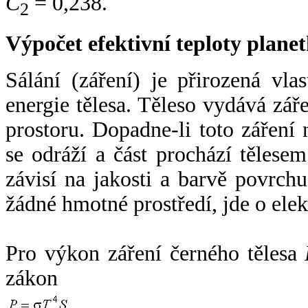
C
= 0,238.
2
Výpočet efektivní teploty plan
Sálání (záření) je přirozená vla
energie tělesa. Těleso vydává zá
prostoru. Dopadne-li toto záření n
se odráží a část prochází tělesem
závisí na jakosti a barvě povrch
žádné hmotné prostředí, jde o ele
Pro výkon záření černého tělesa
zákon