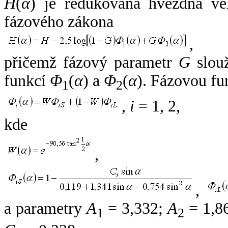
H
(
α
) je redukovaná hvězdná vel
fázového zákona
,
přičemž fázový parametr
G
slouž
funkcí
Φ
(
α
) a
Φ
(
α
). Fázovou fu
1
2
,
i
= 1, 2,
kde
,
,
a parametry
A
= 3,332;
A
= 1,8
1
2