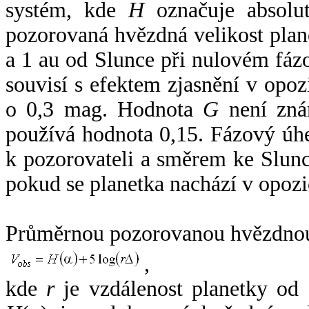
systém, kde
H
označuje absolut
pozorovaná hvězdná velikost plan
a 1 au od Slunce při nulovém fá
souvisí s efektem zjasnění v opoz
o 0,3 mag. Hodnota
G
není zná
používá hodnota 0,15. Fázový úh
k pozorovateli a směrem ke Slunc
pokud se planetka nachází v opozi
Průměrnou pozorovanou hvězdnou 
,
kde
r
je vzdálenost planetky od