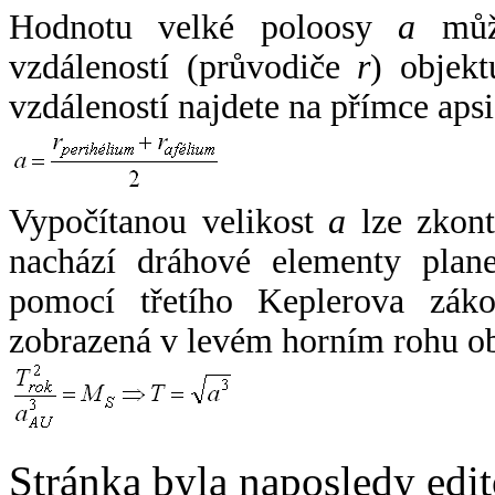
Hodnotu velké poloosy
a
může
vzdáleností (průvodiče
r
) objekt
vzdáleností najdete na přímce apsi
Vypočítanou velikost
a
lze zkont
nachází dráhové elementy plane
pomocí třetího Keplerova zák
zobrazená v levém horním rohu o
Stránka byla naposledy edi