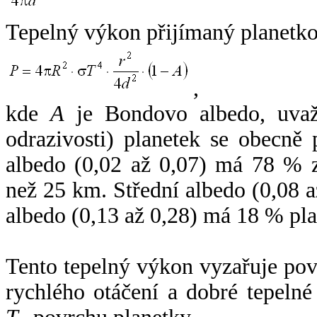
Tepelný výkon přijímaný planetko
,
kde
A
je Bondovo albedo, uvaž
odrazivosti) planetek se obecně
albedo (0,02 až 0,07) má 78 % z
než 25 km. Střední albedo (0,08 
albedo (0,13 až 0,28) má 18 % pla
Tento tepelný výkon vyzařuje po
rychlého otáčení a dobré tepelné