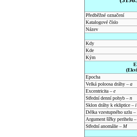
Předběžné označení
Katalogové číslo
Název
Kdy
Kde
Kým
E
(Ekv
Epocha
Velká poloosa dráhy –
a
Excentricita –
e
Střední denní pohyb –
n
Sklon dráhy k ekliptice –
i
Délka vzestupného uzlu –
Argument šířky perihelu 
Střední anomálie –
M