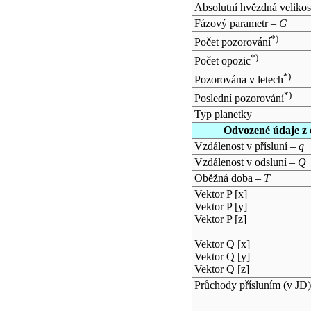
Absolutní hvězdná velikos
Fázový parametr –
G
*)
Počet pozorování
*)
Počet opozic
*)
Pozorována v letech
*)
Poslední pozorování
Typ planetky
Odvozené údaje z 
Vzdálenost v přísluní –
q
Vzdálenost v odsluní –
Q
Oběžná doba –
T
Vektor P [x]
Vektor P [y]
Vektor P [z]
Vektor Q [x]
Vektor Q [y]
Vektor Q [z]
Průchody přísluním (v
JD
)