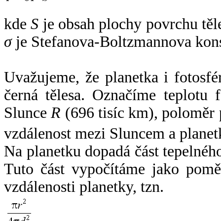
kde
S
je obsah plochy povrchu těl
σ
je Stefanova-Boltzmannova kons
Uvažujeme, že planetka i fotosfér
černá tělesa. Označíme teplotu 
Slunce
R
(696 tisíc km), poloměr
vzdálenost mezi Sluncem a plane
Na planetku dopadá část tepelnéh
Tuto část vypočítáme jako pomě
vzdálenosti planetky, tzn.