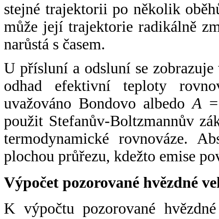
stejné trajektorii po několik oběh
může její trajektorie radikálně zm
narůstá s časem.
U přísluní a odsluní se zobrazuje
odhad efektivní teploty rovno
uvažováno Bondovo albedo
A
= 
použit Stefanův-Boltzmannův zák
termodynamické rovnováze. Abs
plochou průřezu, kdežto emise po
Výpočet pozorované hvězdné ve
K výpočtu pozorované hvězdné v