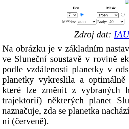
Den
Měsíc
.
Měřítko:
Body
:
Zdroj dat:
IAU
Na obrázku je v základním nastav
ve Sluneční soustavě v rovině ek
podle vzdálenosti planetky v odsl
planetky vykreslila a optimálně
které lze změnit z vybraných h
trajektorií) některých planet Sl
naznačuje, zda se planetka nacház
ní (červeně).