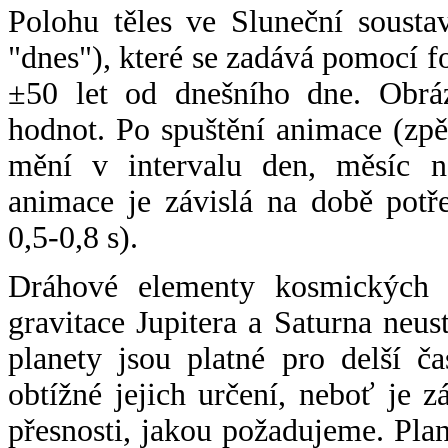
Polohu těles ve Sluneční sousta
"dnes"), které se zadává pomocí 
±50 let od dnešního dne. Obráz
hodnot. Po spuštění animace (zpě
mění v intervalu den, měsíc ne
animace je závislá na době potř
0,5-0,8 s).
Dráhové elementy kosmických t
gravitace Jupitera a Saturna neu
planety jsou platné pro delší č
obtížné jejich určení, neboť je 
přesnosti, jakou požadujeme. Pla