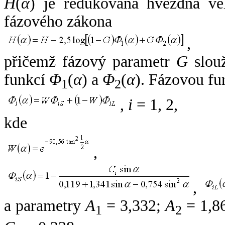
H
(
α
) je redukovaná hvězdná vel
fázového zákona
,
přičemž fázový parametr
G
slouž
funkcí
Φ
(
α
) a
Φ
(
α
). Fázovou fu
1
2
,
i
= 1, 2,
kde
,
,
a parametry
A
= 3,332;
A
= 1,8
1
2