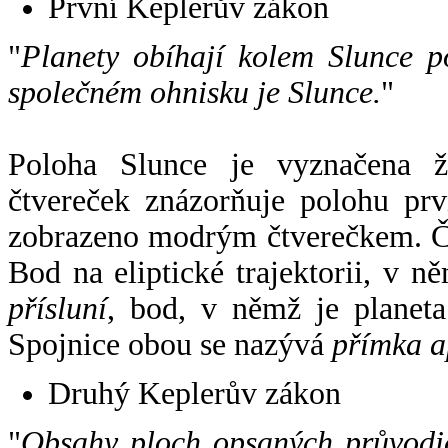
První Keplerův zákon
"
Planety obíhají kolem Slunce p
společném ohnisku je Slunce.
"
Poloha Slunce je vyznačena 
čtvereček znázorňuje polohu pr
zobrazeno modrým čtverečkem. Če
Bod na eliptické trajektorii, v n
přísluní
, bod, v němž je planet
Spojnice obou se nazývá
přímka a
Druhý Keplerův zákon
"
Obsahy ploch opsaných průvodič