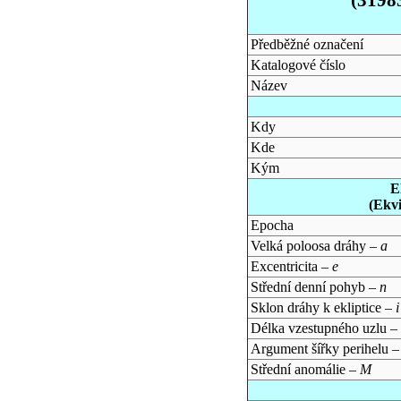
Předběžné označení
Katalogové číslo
Název
Kdy
Kde
Kým
E
(Ekv
Epocha
Velká poloosa dráhy –
a
Excentricita –
e
Střední denní pohyb –
n
Sklon dráhy k ekliptice –
i
Délka vzestupného uzlu –
Argument šířky perihelu 
Střední anomálie –
M