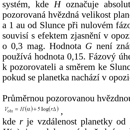
systém, kde
H
označuje absolut
pozorovaná hvězdná velikost plan
a 1 au od Slunce při nulovém fá
souvisí s efektem zjasnění v opoz
o 0,3 mag. Hodnota
G
není zná
používá hodnota 0,15. Fázový úh
k pozorovateli a směrem ke Slunc
pokud se planetka nachází v opozi
Průměrnou pozorovanou hvězdnou 
,
kde
r
je vzdálenost planetky od