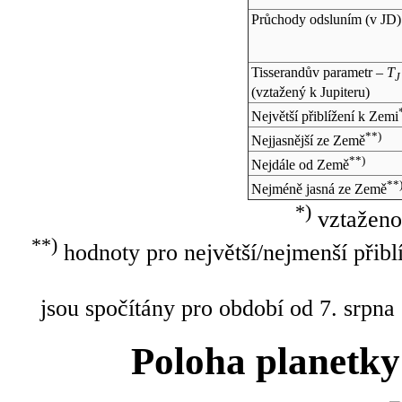
Průchody odsluním (v
JD
)
Tisserandův parametr –
T
J
(vztažený k Jupiteru)
Největší přiblížení k Zemi
**)
Nejjasnější ze Země
**)
Nejdále od Země
**
Nejméně jasná ze Země
*)
vztaženo
**)
hodnoty pro největší/nejmenší přibl
jsou spočítány pro období od 7. srpna
Poloha planetky