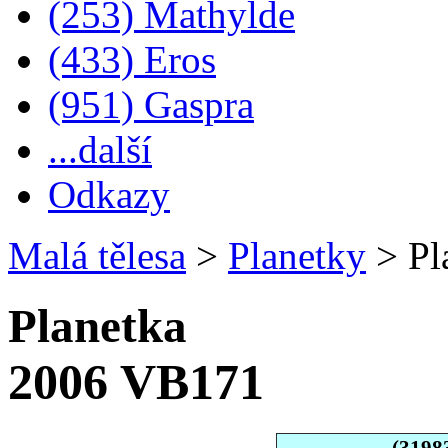
(253) Mathylde
(433) Eros
(951) Gaspra
...další
Odkazy
Malá tělesa
>
Planetky
>
Pl
Planetka
2006 VB171
(3198