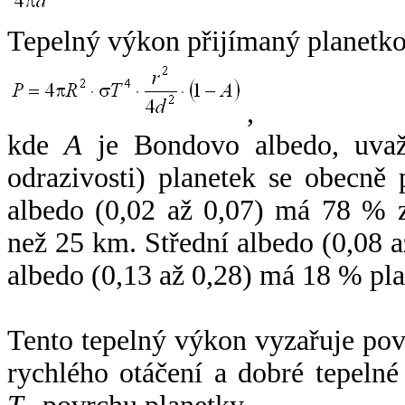
Tepelný výkon přijímaný planetko
,
kde
A
je Bondovo albedo, uvaž
odrazivosti) planetek se obecně
albedo (0,02 až 0,07) má 78 % z
než 25 km. Střední albedo (0,08 
albedo (0,13 až 0,28) má 18 % pla
Tento tepelný výkon vyzařuje po
rychlého otáčení a dobré tepelné