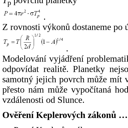
T
povrchu planetky
p
.
Z rovnosti výkonů dostaneme po 
.
Modelování vyjádření problemati
odpovídat realitě. Planetky nejso
samotný jejich povrch může mít v
přesto nám může vypočítaná hodn
vzdálenosti od Slunce.
Ověření Keplerových zákonů …