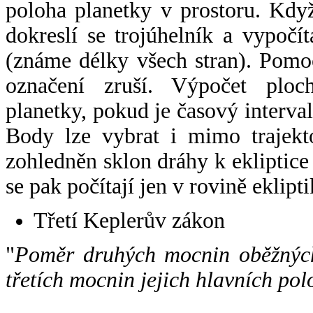
poloha planetky v prostoru. Kdy
dokreslí se trojúhelník a vypoč
(známe délky všech stran). Pomo
označení zruší. Výpočet ploch
planetky, pokud je časový interval
Body lze vybrat i mimo trajekto
zohledněn sklon dráhy k ekliptice
se pak počítají jen v rovině eklipti
Třetí Keplerův zákon
"
Poměr druhých mocnin oběžných
třetích mocnin jejich hlavních pol