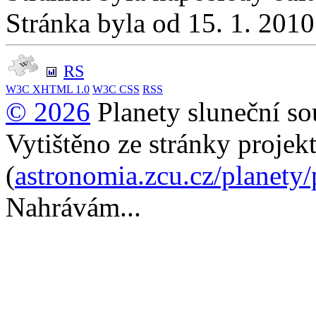
Stránka byla od 15. 1. 201
RS
W3C
XHTML 1.0
W3C
CSS
RSS
© 2026
Planety sluneční so
Vytištěno ze stránky projek
(
astronomia.zcu.cz/planety
Nahrávám...