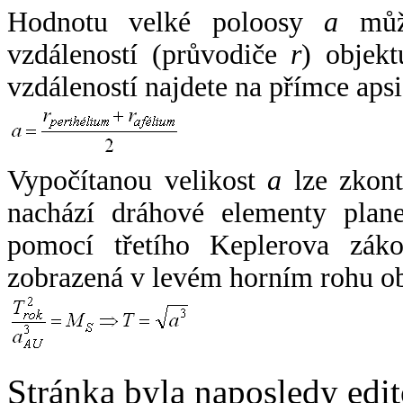
Hodnotu velké poloosy
a
může
vzdáleností (průvodiče
r
) objekt
vzdáleností najdete na přímce apsi
Vypočítanou velikost
a
lze zkont
nachází dráhové elementy plane
pomocí třetího Keplerova zák
zobrazená v levém horním rohu o
Stránka byla naposledy edi