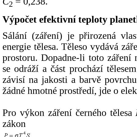
C
= 0,238.
2
Výpočet efektivní teploty plan
Sálání (záření) je přirozená vla
energie tělesa. Těleso vydává zá
prostoru. Dopadne-li toto záření n
se odráží a část prochází tělesem
závisí na jakosti a barvě povrch
žádné hmotné prostředí, jde o ele
Pro výkon záření černého tělesa
zákon