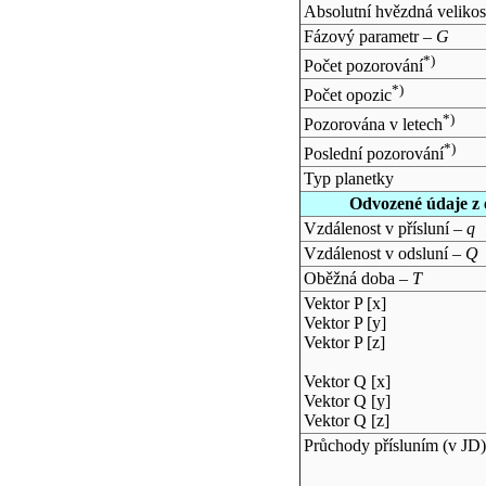
Absolutní hvězdná velikos
Fázový parametr –
G
*)
Počet pozorování
*)
Počet opozic
*)
Pozorována v letech
*)
Poslední pozorování
Typ planetky
Odvozené údaje z 
Vzdálenost v přísluní –
q
Vzdálenost v odsluní –
Q
Oběžná doba –
T
Vektor P [x]
Vektor P [y]
Vektor P [z]
Vektor Q [x]
Vektor Q [y]
Vektor Q [z]
Průchody přísluním (v
JD
)