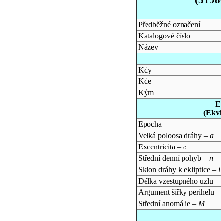
Předběžné označení
Katalogové číslo
Název
Kdy
Kde
Kým
E
(Ekv
Epocha
Velká poloosa dráhy –
a
Excentricita –
e
Střední denní pohyb –
n
Sklon dráhy k ekliptice –
i
Délka vzestupného uzlu –
Argument šířky perihelu 
Střední anomálie –
M