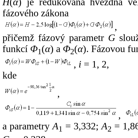
H
(
α
) je redukovaná hvězdná vel
fázového zákona
,
přičemž fázový parametr
G
slouž
funkcí
Φ
(
α
) a
Φ
(
α
). Fázovou fu
1
2
,
i
= 1, 2,
kde
,
,
a parametry
A
= 3,332;
A
= 1,8
1
2