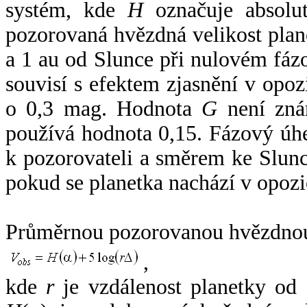
systém, kde
H
označuje absolut
pozorovaná hvězdná velikost plan
a 1 au od Slunce při nulovém fá
souvisí s efektem zjasnění v opoz
o 0,3 mag. Hodnota
G
není zná
používá hodnota 0,15. Fázový úh
k pozorovateli a směrem ke Slunc
pokud se planetka nachází v opozi
Průměrnou pozorovanou hvězdnou 
,
kde
r
je vzdálenost planetky od