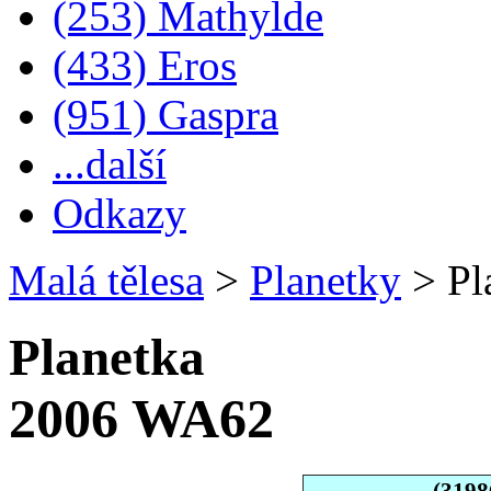
(253) Mathylde
(433) Eros
(951) Gaspra
...další
Odkazy
Malá tělesa
>
Planetky
>
Pl
Planetka
2006 WA62
(3198