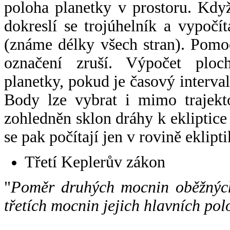
poloha planetky v prostoru. Kdy
dokreslí se trojúhelník a vypoč
(známe délky všech stran). Pomo
označení zruší. Výpočet ploch
planetky, pokud je časový interval
Body lze vybrat i mimo trajekto
zohledněn sklon dráhy k ekliptice
se pak počítají jen v rovině eklipti
Třetí Keplerův zákon
"
Poměr druhých mocnin oběžných
třetích mocnin jejich hlavních pol