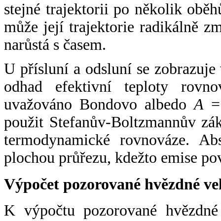
stejné trajektorii po několik oběh
může její trajektorie radikálně zm
narůstá s časem.
U přísluní a odsluní se zobrazuje
odhad efektivní teploty rovno
uvažováno Bondovo albedo
A
= 
použit Stefanův-Boltzmannův zák
termodynamické rovnováze. Abs
plochou průřezu, kdežto emise po
Výpočet pozorované hvězdné ve
K výpočtu pozorované hvězdné v