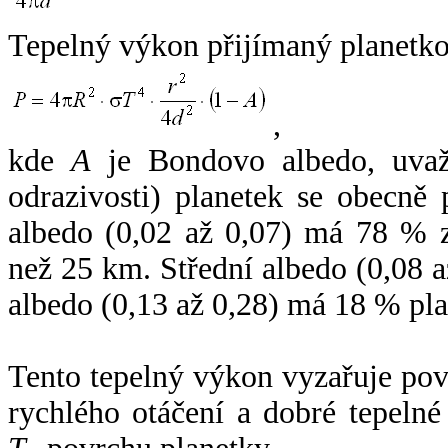
Tepelný výkon přijímaný planetko
,
kde
A
je Bondovo albedo, uvaž
odrazivosti) planetek se obecně
albedo (0,02 až 0,07) má 78 % z
než 25 km. Střední albedo (0,08 
albedo (0,13 až 0,28) má 18 % pla
Tento tepelný výkon vyzařuje po
rychlého otáčení a dobré tepelné