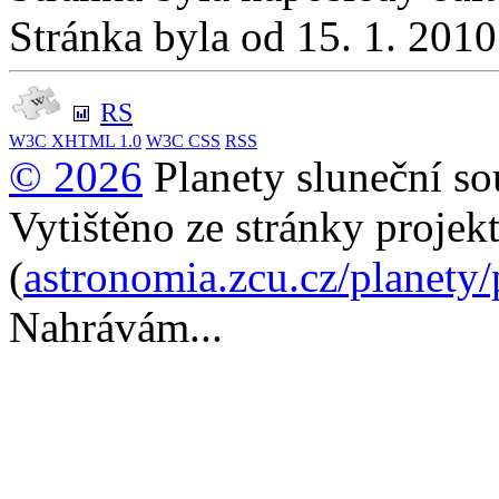
Stránka byla od 15. 1. 201
RS
W3C
XHTML 1.0
W3C
CSS
RSS
© 2026
Planety sluneční so
Vytištěno ze stránky projek
(
astronomia.zcu.cz/planety
Nahrávám...