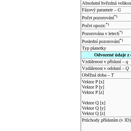
Absolutní hvězdná velikos
Fázový parametr –
G
*)
Počet pozorování
*)
Počet opozic
*)
Pozorována v letech
*)
Poslední pozorování
Typ planetky
Odvozené údaje z 
Vzdálenost v přísluní –
q
Vzdálenost v odsluní –
Q
Oběžná doba –
T
Vektor P [x]
Vektor P [y]
Vektor P [z]
Vektor Q [x]
Vektor Q [y]
Vektor Q [z]
Průchody přísluním (v
JD
)