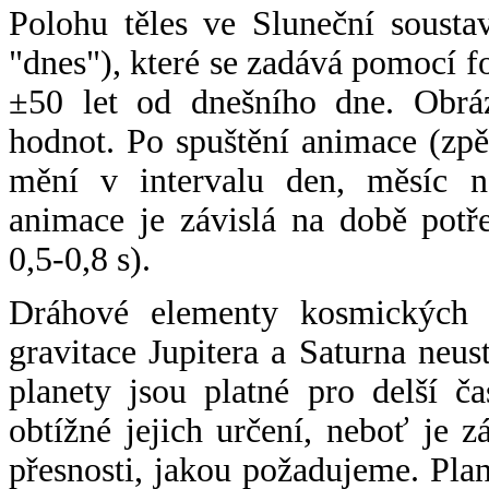
Polohu těles ve Sluneční sousta
"dnes"), které se zadává pomocí 
±50 let od dnešního dne. Obráz
hodnot. Po spuštění animace (zpě
mění v intervalu den, měsíc ne
animace je závislá na době potř
0,5-0,8 s).
Dráhové elementy kosmických t
gravitace Jupitera a Saturna neu
planety jsou platné pro delší č
obtížné jejich určení, neboť je 
přesnosti, jakou požadujeme. Pla