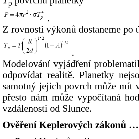
T
povrchu planetky
p
.
Z rovnosti výkonů dostaneme po 
.
Modelování vyjádření problemati
odpovídat realitě. Planetky nejso
samotný jejich povrch může mít v
přesto nám může vypočítaná hodn
vzdálenosti od Slunce.
Ověření Keplerových zákonů …