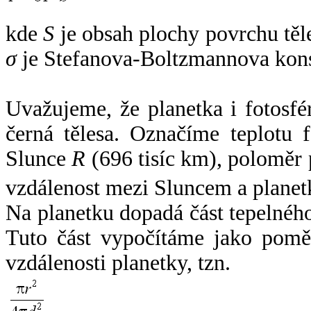
kde
S
je obsah plochy povrchu těl
σ
je Stefanova-Boltzmannova kons
Uvažujeme, že planetka i fotosfér
černá tělesa. Označíme teplotu 
Slunce
R
(696 tisíc km), poloměr
vzdálenost mezi Sluncem a plane
Na planetku dopadá část tepelnéh
Tuto část vypočítáme jako pomě
vzdálenosti planetky, tzn.