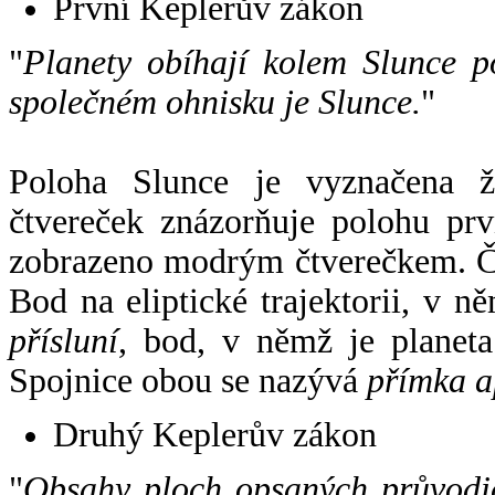
První Keplerův zákon
"
Planety obíhají kolem Slunce p
společném ohnisku je Slunce.
"
Poloha Slunce je vyznačena 
čtvereček znázorňuje polohu pr
zobrazeno modrým čtverečkem. Če
Bod na eliptické trajektorii, v n
přísluní
, bod, v němž je planet
Spojnice obou se nazývá
přímka a
Druhý Keplerův zákon
"
Obsahy ploch opsaných průvodič