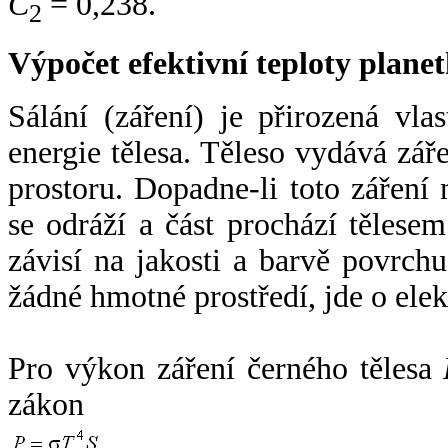
C
= 0,238.
2
Výpočet efektivní teploty plan
Sálání (záření) je přirozená vla
energie tělesa. Těleso vydává zá
prostoru. Dopadne-li toto záření n
se odráží a část prochází tělesem
závisí na jakosti a barvě povrch
žádné hmotné prostředí, jde o ele
Pro výkon záření černého tělesa
zákon