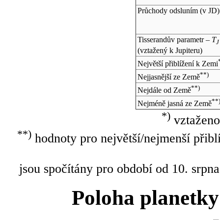
Průchody odsluním (v
JD
)
Tisserandův parametr –
T
J
(vztažený k Jupiteru)
Největší přiblížení k Zemi
**)
Nejjasnější ze Země
**)
Nejdále od Země
**
Nejméně jasná ze Země
*)
vztaženo
**)
hodnoty pro největší/nejmenší přibl
jsou spočítány pro období od 10. srpna
Poloha planetky