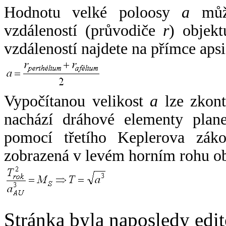
Hodnotu velké poloosy
a
může
vzdáleností (průvodiče
r
) objekt
vzdáleností najdete na přímce apsi
Vypočítanou velikost
a
lze zkont
nachází dráhové elementy plane
pomocí třetího Keplerova zák
zobrazená v levém horním rohu o
Stránka byla naposledy edi