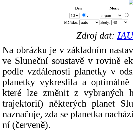
Den
Měsíc
.
Měřítko:
Body
:
Zdroj dat:
IAU
Na obrázku je v základním nastav
ve Sluneční soustavě v rovině ek
podle vzdálenosti planetky v odsl
planetky vykreslila a optimálně
které lze změnit z vybraných h
trajektorií) některých planet Sl
naznačuje, zda se planetka nacház
ní (červeně).