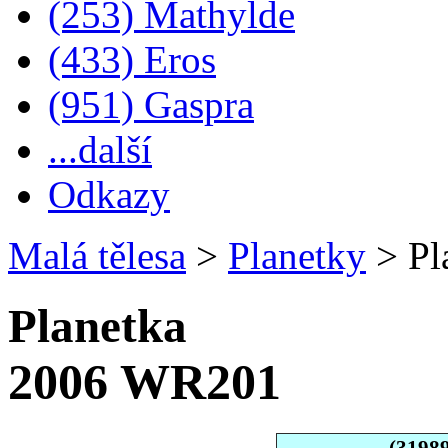
(253) Mathylde
(433) Eros
(951) Gaspra
...další
Odkazy
Malá tělesa
>
Planetky
>
Pl
Planetka
2006 WR201
(3198