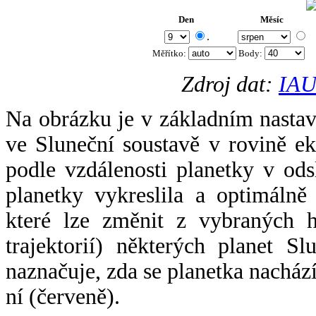
Den
Měsíc
.
Měřítko:
Body
:
Zdroj dat:
IAU
Na obrázku je v základním nastav
ve Sluneční soustavě v rovině ek
podle vzdálenosti planetky v odsl
planetky vykreslila a optimálně
které lze změnit z vybraných h
trajektorií) některých planet Sl
naznačuje, zda se planetka nacház
ní (červeně).