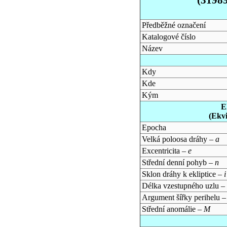
Předběžné označení
Katalogové číslo
Název
Kdy
Kde
Kým
E
(Ekv
Epocha
Velká poloosa dráhy –
a
Excentricita –
e
Střední denní pohyb –
n
Sklon dráhy k ekliptice –
i
Délka vzestupného uzlu –
Argument šířky perihelu 
Střední anomálie –
M