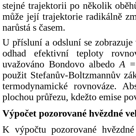
stejné trajektorii po několik oběh
může její trajektorie radikálně zm
narůstá s časem.
U přísluní a odsluní se zobrazuje
odhad efektivní teploty rovno
uvažováno Bondovo albedo
A
= 
použit Stefanův-Boltzmannův zák
termodynamické rovnováze. Abs
plochou průřezu, kdežto emise po
Výpočet pozorované hvězdné ve
K výpočtu pozorované hvězdné v