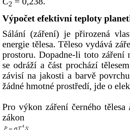
C
= 0,238.
2
Výpočet efektivní teploty plan
Sálání (záření) je přirozená vla
energie tělesa. Těleso vydává zá
prostoru. Dopadne-li toto záření n
se odráží a část prochází tělesem
závisí na jakosti a barvě povrch
žádné hmotné prostředí, jde o ele
Pro výkon záření černého tělesa
zákon