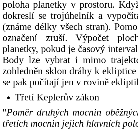
poloha planetky v prostoru. Kdy
dokreslí se trojúhelník a vypoč
(známe délky všech stran). Pomo
označení zruší. Výpočet ploch
planetky, pokud je časový interval
Body lze vybrat i mimo trajekto
zohledněn sklon dráhy k ekliptice
se pak počítají jen v rovině eklipti
Třetí Keplerův zákon
"
Poměr druhých mocnin oběžných
třetích mocnin jejich hlavních pol