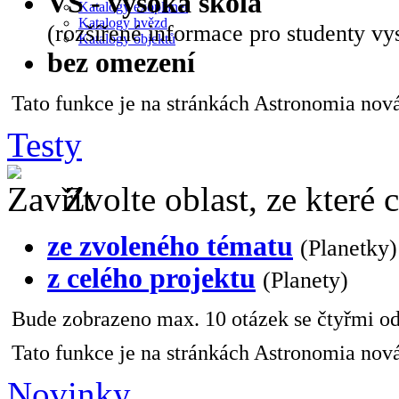
VŠ - vysoká škola
Katalogy exoplanet
Katalogy hvězd
(rozšířené informace pro studenty vy
Katalogy objektů
bez omezení
Tato funkce je na stránkách Astronomia nová 
Testy
Zvolte oblast, ze které 
ze zvoleného tématu
(Planetky)
z celého projektu
(Planety)
Bude zobrazeno max. 10 otázek se čtyřmi od
Tato funkce je na stránkách Astronomia nová
Novinky