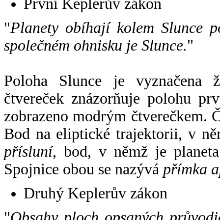
První Keplerův zákon
"
Planety obíhají kolem Slunce p
společném ohnisku je Slunce.
"
Poloha Slunce je vyznačena 
čtvereček znázorňuje polohu pr
zobrazeno modrým čtverečkem. Če
Bod na eliptické trajektorii, v n
přísluní
, bod, v němž je planet
Spojnice obou se nazývá
přímka a
Druhý Keplerův zákon
"
Obsahy ploch opsaných průvodič