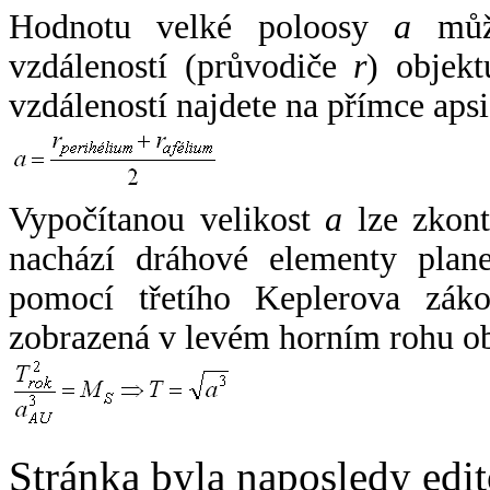
Hodnotu velké poloosy
a
může
vzdáleností (průvodiče
r
) objekt
vzdáleností najdete na přímce apsi
Vypočítanou velikost
a
lze zkont
nachází dráhové elementy plane
pomocí třetího Keplerova zák
zobrazená v levém horním rohu o
Stránka byla naposledy edi