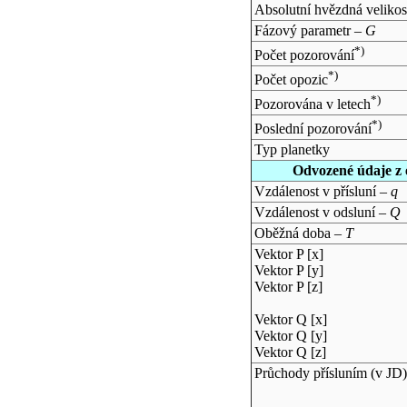
Absolutní hvězdná velikos
Fázový parametr –
G
*)
Počet pozorování
*)
Počet opozic
*)
Pozorována v letech
*)
Poslední pozorování
Typ planetky
Odvozené údaje z 
Vzdálenost v přísluní –
q
Vzdálenost v odsluní –
Q
Oběžná doba –
T
Vektor P [x]
Vektor P [y]
Vektor P [z]
Vektor Q [x]
Vektor Q [y]
Vektor Q [z]
Průchody přísluním (v
JD
)