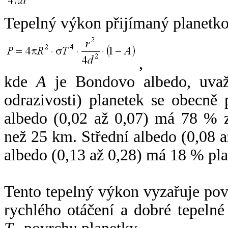
Tepelný výkon přijímaný planetko
,
kde
A
je Bondovo albedo, uvaž
odrazivosti) planetek se obecně
albedo (0,02 až 0,07) má 78 % z
než 25 km. Střední albedo (0,08 
albedo (0,13 až 0,28) má 18 % pla
Tento tepelný výkon vyzařuje po
rychlého otáčení a dobré tepelné