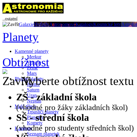
..ostatní
Galaxie
Hvězdy
Astronomové
Katalogy
Kosmické lety
Astrofo
Planety
Kamenné planety
Merkur
Obtížnost
Venuše
Země
Mars
Vyberte obtížnost textu
Plynné planety
Jupiter
Saturn
ZŠ - základní škola
Uran
Neptun
(vhodné pro žáky základních škol)
Malá tělesa
Trpasličí planety
SŠ - střední škola
Planetky
Komety
(vhodné pro studenty středních škol)
Katalogy
Seznam planetek