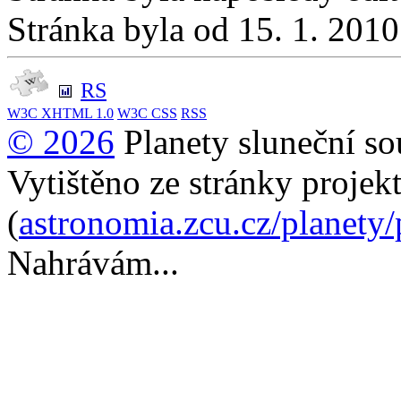
Stránka byla od 15. 1. 201
RS
W3C
XHTML 1.0
W3C
CSS
RSS
© 2026
Planety sluneční so
Vytištěno ze stránky projek
(
astronomia.zcu.cz/planety
Nahrávám...