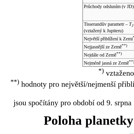
Průchody odsluním (v
JD
)
Tisserandův parametr –
T
J
(vztažený k Jupiteru)
Největší přiblížení k Zemi
**)
Nejjasnější ze Země
**)
Nejdále od Země
**
Nejméně jasná ze Země
*)
vztaženo
**)
hodnoty pro největší/nejmenší přibl
jsou spočítány pro období od 9. srpna
Poloha planetky