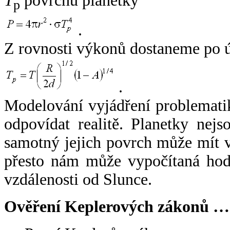
T
povrchu planetky
p
.
Z rovnosti výkonů dostaneme po 
.
Modelování vyjádření problemati
odpovídat realitě. Planetky nejso
samotný jejich povrch může mít v
přesto nám může vypočítaná hodn
vzdálenosti od Slunce.
Ověření Keplerových zákonů …