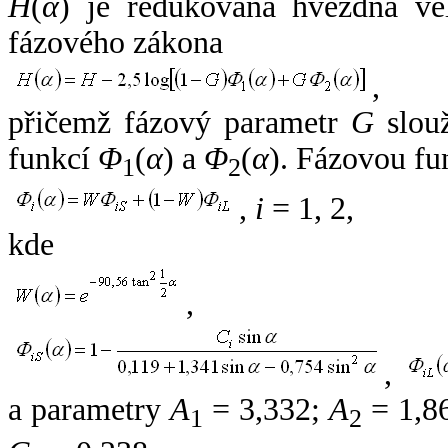
H
(
α
) je redukovaná hvězdná vel
fázového zákona
,
přičemž fázový parametr
G
slouž
funkcí
Φ
(
α
) a
Φ
(
α
). Fázovou fu
1
2
,
i
= 1, 2,
kde
,
,
a parametry
A
= 3,332;
A
= 1,8
1
2