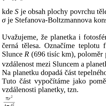
kde
S
je obsah plochy povrchu těl
σ
je Stefanova-Boltzmannova kons
Uvažujeme, že planetka i fotosfér
černá tělesa. Označíme teplotu 
Slunce
R
(696 tisíc km), poloměr
vzdálenost mezi Sluncem a plane
Na planetku dopadá část tepelnéh
Tuto část vypočítáme jako pomě
vzdálenosti planetky, tzn.