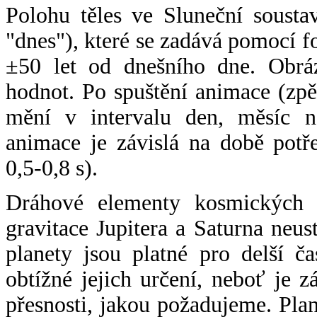
Polohu těles ve Sluneční sousta
"dnes"), které se zadává pomocí 
±50 let od dnešního dne. Obráz
hodnot. Po spuštění animace (zpě
mění v intervalu den, měsíc ne
animace je závislá na době potř
0,5-0,8 s).
Dráhové elementy kosmických t
gravitace Jupitera a Saturna neu
planety jsou platné pro delší č
obtížné jejich určení, neboť je 
přesnosti, jakou požadujeme. Pla