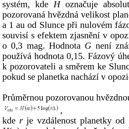
systém, kde
H
označuje absolut
pozorovaná hvězdná velikost plan
a 1 au od Slunce při nulovém fá
souvisí s efektem zjasnění v opoz
o 0,3 mag. Hodnota
G
není zná
používá hodnota 0,15. Fázový úh
k pozorovateli a směrem ke Slunc
pokud se planetka nachází v opozi
Průměrnou pozorovanou hvězdnou 
,
kde
r
je vzdálenost planetky od