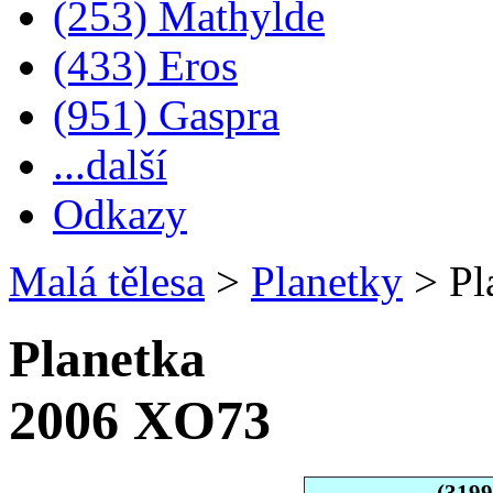
(253) Mathylde
(433) Eros
(951) Gaspra
...další
Odkazy
Malá tělesa
>
Planetky
>
Pl
Planetka
2006 XO73
(319