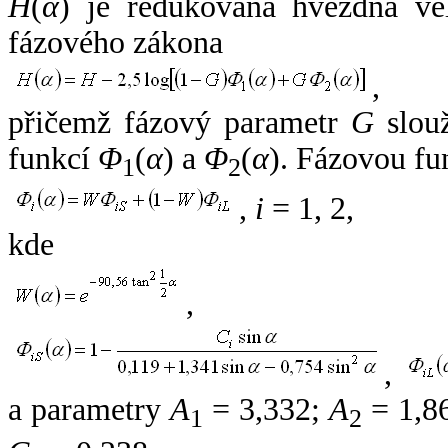
H
(
α
) je redukovaná hvězdná vel
fázového zákona
,
přičemž fázový parametr
G
slouž
funkcí
Φ
(
α
) a
Φ
(
α
). Fázovou fu
1
2
,
i
= 1, 2,
kde
,
,
a parametry
A
= 3,332;
A
= 1,8
1
2