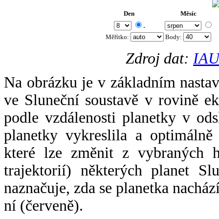
Den
Měsíc
.
Měřítko:
Body
:
Zdroj dat:
IAU
Na obrázku je v základním nastav
ve Sluneční soustavě v rovině ek
podle vzdálenosti planetky v odsl
planetky vykreslila a optimálně
které lze změnit z vybraných h
trajektorií) některých planet Sl
naznačuje, zda se planetka nacház
ní (červeně).