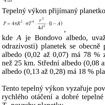
Tepelný výkon přijímaný planetko
,
kde
A
je Bondovo albedo, uvaž
odrazivosti) planetek se obecně
albedo (0,02 až 0,07) má 78 % z
než 25 km. Střední albedo (0,08 
albedo (0,13 až 0,28) má 18 % pla
Tento tepelný výkon vyzařuje po
rychlého otáčení a dobré tepelné