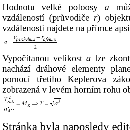
Hodnotu velké poloosy
a
může
vzdáleností (průvodiče
r
) objekt
vzdáleností najdete na přímce apsi
Vypočítanou velikost
a
lze zkont
nachází dráhové elementy plane
pomocí třetího Keplerova zák
zobrazená v levém horním rohu o
Stránka byla naposledy edi