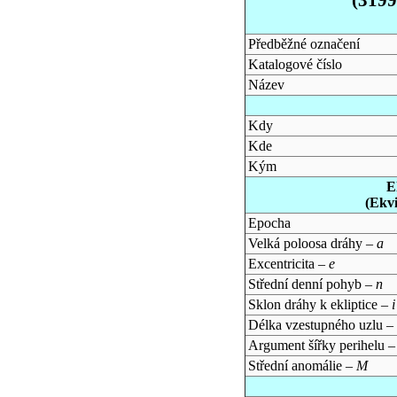
Předběžné označení
Katalogové číslo
Název
Kdy
Kde
Kým
E
(Ekv
Epocha
Velká poloosa dráhy –
a
Excentricita –
e
Střední denní pohyb –
n
Sklon dráhy k ekliptice –
i
Délka vzestupného uzlu –
Argument šířky perihelu 
Střední anomálie –
M