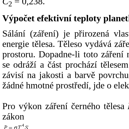
C
= 0,238.
2
Výpočet efektivní teploty plan
Sálání (záření) je přirozená vla
energie tělesa. Těleso vydává zá
prostoru. Dopadne-li toto záření n
se odráží a část prochází tělesem
závisí na jakosti a barvě povrch
žádné hmotné prostředí, jde o ele
Pro výkon záření černého tělesa
zákon