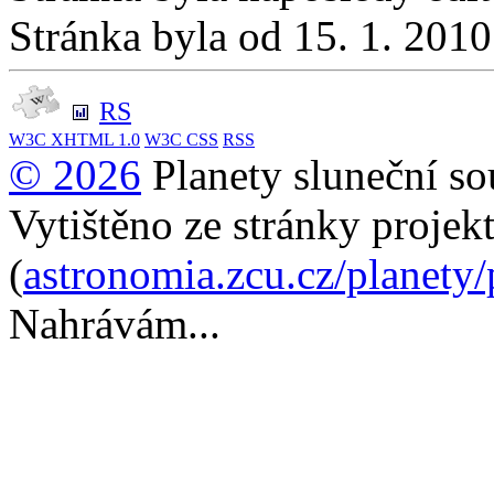
Stránka byla od 15. 1. 201
RS
W3C
XHTML 1.0
W3C
CSS
RSS
© 2026
Planety sluneční so
Vytištěno ze stránky projek
(
astronomia.zcu.cz/planety
Nahrávám...