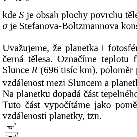
kde
S
je obsah plochy povrchu těl
σ
je Stefanova-Boltzmannova kons
Uvažujeme, že planetka i fotosfér
černá tělesa. Označíme teplotu 
Slunce
R
(696 tisíc km), poloměr
vzdálenost mezi Sluncem a plane
Na planetku dopadá část tepelnéh
Tuto část vypočítáme jako pomě
vzdálenosti planetky, tzn.