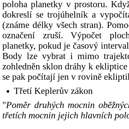
poloha planetky v prostoru. Kdy
dokreslí se trojúhelník a vypoč
(známe délky všech stran). Pomo
označení zruší. Výpočet ploch
planetky, pokud je časový interval
Body lze vybrat i mimo trajekto
zohledněn sklon dráhy k ekliptice
se pak počítají jen v rovině eklipti
Třetí Keplerův zákon
"
Poměr druhých mocnin oběžných
třetích mocnin jejich hlavních pol