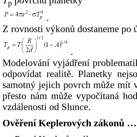
T
povrchu planetky
p
.
Z rovnosti výkonů dostaneme po 
.
Modelování vyjádření problemati
odpovídat realitě. Planetky nejso
samotný jejich povrch může mít v
přesto nám může vypočítaná hodn
vzdálenosti od Slunce.
Ověření Keplerových zákonů …