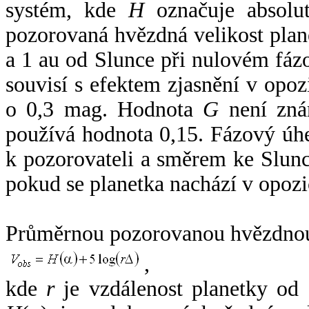
systém, kde
H
označuje absolut
pozorovaná hvězdná velikost plan
a 1 au od Slunce při nulovém fá
souvisí s efektem zjasnění v opoz
o 0,3 mag. Hodnota
G
není zná
používá hodnota 0,15. Fázový úh
k pozorovateli a směrem ke Slunc
pokud se planetka nachází v opozi
Průměrnou pozorovanou hvězdnou 
,
kde
r
je vzdálenost planetky od