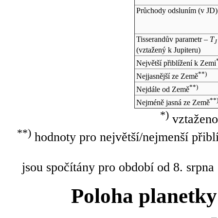
Průchody odsluním (v
JD
)
Tisserandův parametr –
T
J
(vztažený k Jupiteru)
Největší přiblížení k Zemi
**)
Nejjasnější ze Země
**)
Nejdále od Země
**
Nejméně jasná ze Země
*)
vztaženo
**)
hodnoty pro největší/nejmenší přibl
jsou spočítány pro období od 8. srpna
Poloha planetky