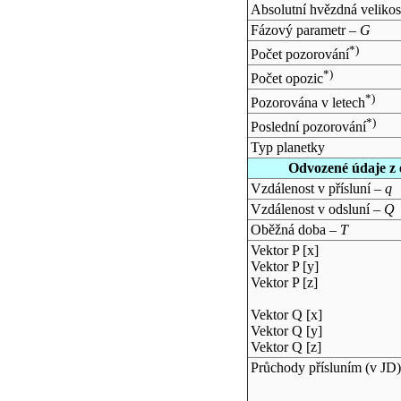
Absolutní hvězdná velikos
Fázový parametr –
G
*)
Počet pozorování
*)
Počet opozic
*)
Pozorována v letech
*)
Poslední pozorování
Typ planetky
Odvozené údaje z 
Vzdálenost v přísluní –
q
Vzdálenost v odsluní –
Q
Oběžná doba –
T
Vektor P [x]
Vektor P [y]
Vektor P [z]
Vektor Q [x]
Vektor Q [y]
Vektor Q [z]
Průchody přísluním (v
JD
)