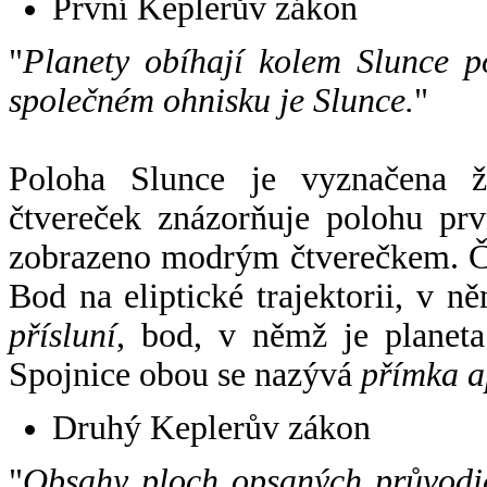
První Keplerův zákon
"
Planety obíhají kolem Slunce p
společném ohnisku je Slunce.
"
Poloha Slunce je vyznačena 
čtvereček znázorňuje polohu pr
zobrazeno modrým čtverečkem. Če
Bod na eliptické trajektorii, v n
přísluní
, bod, v němž je planet
Spojnice obou se nazývá
přímka a
Druhý Keplerův zákon
"
Obsahy ploch opsaných průvodič