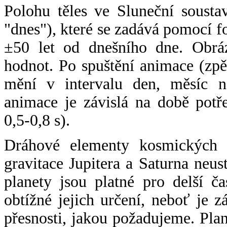
Polohu těles ve Sluneční sousta
"dnes"), které se zadává pomocí 
±50 let od dnešního dne. Obráz
hodnot. Po spuštění animace (zpě
mění v intervalu den, měsíc ne
animace je závislá na době potř
0,5-0,8 s).
Dráhové elementy kosmických t
gravitace Jupitera a Saturna neu
planety jsou platné pro delší č
obtížné jejich určení, neboť je 
přesnosti, jakou požadujeme. Pla