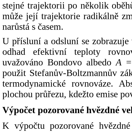
stejné trajektorii po několik oběh
může její trajektorie radikálně zm
narůstá s časem.
U přísluní a odsluní se zobrazuje
odhad efektivní teploty rovno
uvažováno Bondovo albedo
A
= 
použit Stefanův-Boltzmannův zák
termodynamické rovnováze. Abs
plochou průřezu, kdežto emise po
Výpočet pozorované hvězdné ve
K výpočtu pozorované hvězdné v