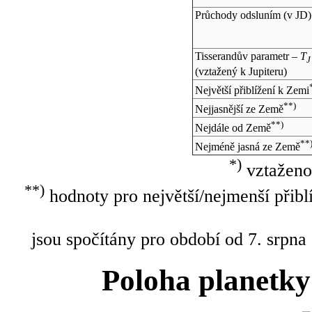
Průchody odsluním (v
JD
)
Tisserandův parametr –
T
J
(vztažený k Jupiteru)
Největší přiblížení k Zemi
**)
Nejjasnější ze Země
**)
Nejdále od Země
**
Nejméně jasná ze Země
*)
vztaženo
**)
hodnoty pro největší/nejmenší přibl
jsou spočítány pro období od 7. srpna
Poloha planetky