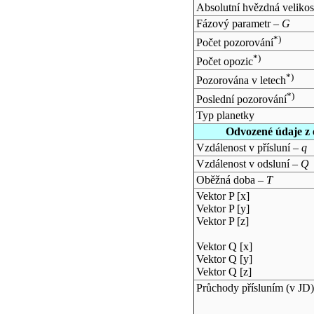
Absolutní hvězdná velikos
Fázový parametr –
G
*)
Počet pozorování
*)
Počet opozic
*)
Pozorována v letech
*)
Poslední pozorování
Typ planetky
Odvozené údaje z 
Vzdálenost v přísluní –
q
Vzdálenost v odsluní –
Q
Oběžná doba –
T
Vektor P [x]
Vektor P [y]
Vektor P [z]
Vektor Q [x]
Vektor Q [y]
Vektor Q [z]
Průchody přísluním (v
JD
)