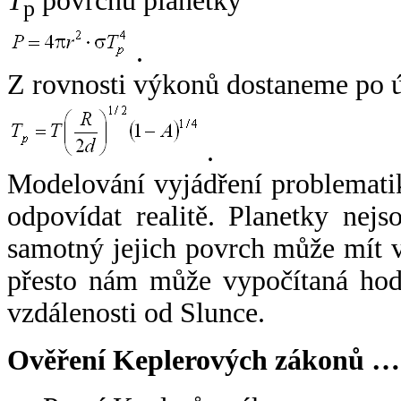
T
povrchu planetky
p
.
Z rovnosti výkonů dostaneme po 
.
Modelování vyjádření problemati
odpovídat realitě. Planetky nejso
samotný jejich povrch může mít v
přesto nám může vypočítaná hodn
vzdálenosti od Slunce.
Ověření Keplerových zákonů …