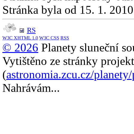
Stránka byla od 15. 1. 201
RS
W3C
XHTML 1.0
W3C
CSS
RSS
© 2026
Planety sluneční so
Vytištěno ze stránky projek
(
astronomia.zcu.cz/planety
Nahrávám...