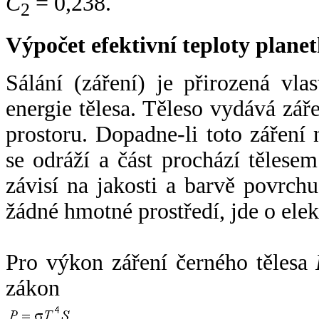
C
= 0,238.
2
Výpočet efektivní teploty plan
Sálání (záření) je přirozená vla
energie tělesa. Těleso vydává zá
prostoru. Dopadne-li toto záření n
se odráží a část prochází tělesem
závisí na jakosti a barvě povrch
žádné hmotné prostředí, jde o ele
Pro výkon záření černého tělesa
zákon