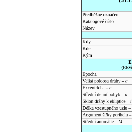
Předběžné označení
Katalogové číslo
Název
Kdy
Kde
Kým
E
(Ekv
Epocha
Velká poloosa dráhy –
a
Excentricita –
e
Střední denní pohyb –
n
Sklon dráhy k ekliptice –
i
Délka vzestupného uzlu –
Argument šířky perihelu 
Střední anomálie –
M