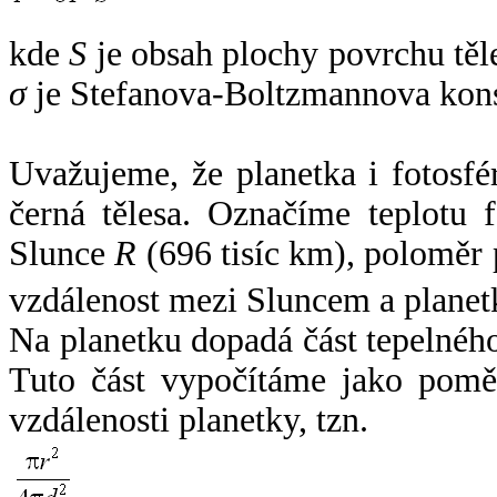
kde
S
je obsah plochy povrchu těl
σ
je Stefanova-Boltzmannova kons
Uvažujeme, že planetka i fotosfér
černá tělesa. Označíme teplotu 
Slunce
R
(696 tisíc km), poloměr
vzdálenost mezi Sluncem a plane
Na planetku dopadá část tepelnéh
Tuto část vypočítáme jako pomě
vzdálenosti planetky, tzn.