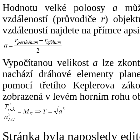
Hodnotu velké poloosy
a
může
vzdáleností (průvodiče
r
) objekt
vzdáleností najdete na přímce apsi
Vypočítanou velikost
a
lze zkont
nachází dráhové elementy plane
pomocí třetího Keplerova zák
zobrazená v levém horním rohu o
Stránka byla naposledy edi