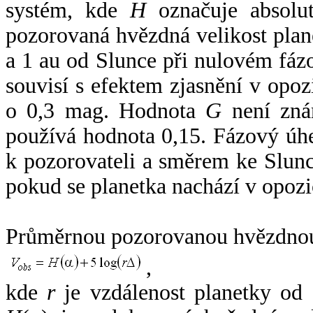
systém, kde
H
označuje absolut
pozorovaná hvězdná velikost plan
a 1 au od Slunce při nulovém fá
souvisí s efektem zjasnění v opoz
o 0,3 mag. Hodnota
G
není zná
používá hodnota 0,15. Fázový úh
k pozorovateli a směrem ke Slunc
pokud se planetka nachází v opozi
Průměrnou pozorovanou hvězdnou 
,
kde
r
je vzdálenost planetky od