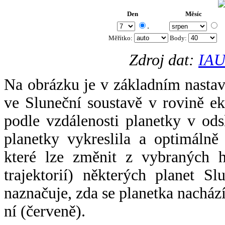
Den
Měsíc
.
Měřítko:
Body
:
Zdroj dat:
IAU
Na obrázku je v základním nastav
ve Sluneční soustavě v rovině ek
podle vzdálenosti planetky v odsl
planetky vykreslila a optimálně
které lze změnit z vybraných h
trajektorií) některých planet Sl
naznačuje, zda se planetka nacház
ní (červeně).