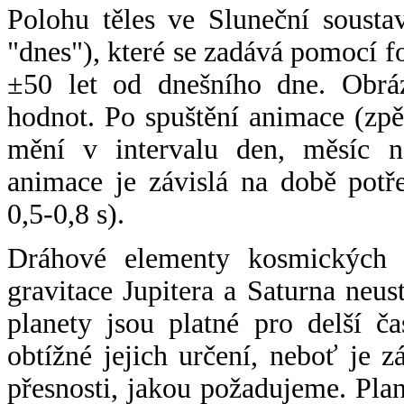
Polohu těles ve Sluneční sousta
"dnes"), které se zadává pomocí 
±50 let od dnešního dne. Obráz
hodnot. Po spuštění animace (zpě
mění v intervalu den, měsíc ne
animace je závislá na době potř
0,5-0,8 s).
Dráhové elementy kosmických t
gravitace Jupitera a Saturna neu
planety jsou platné pro delší č
obtížné jejich určení, neboť je 
přesnosti, jakou požadujeme. Pla