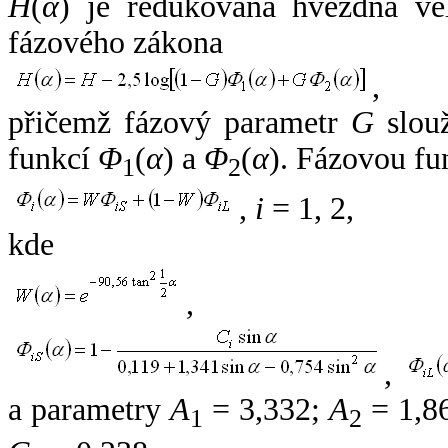
H
(
α
) je redukovaná hvězdná vel
fázového zákona
,
přičemž fázový parametr
G
slouž
funkcí
Φ
(
α
) a
Φ
(
α
). Fázovou fu
1
2
,
i
= 1, 2,
kde
,
,
a parametry
A
= 3,332;
A
= 1,8
1
2