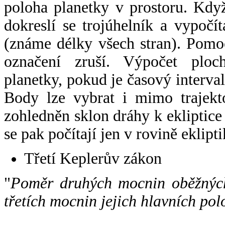
poloha planetky v prostoru. Kdy
dokreslí se trojúhelník a vypoč
(známe délky všech stran). Pomo
označení zruší. Výpočet ploch
planetky, pokud je časový interval
Body lze vybrat i mimo trajekto
zohledněn sklon dráhy k ekliptice
se pak počítají jen v rovině eklipti
Třetí Keplerův zákon
"
Poměr druhých mocnin oběžných
třetích mocnin jejich hlavních pol