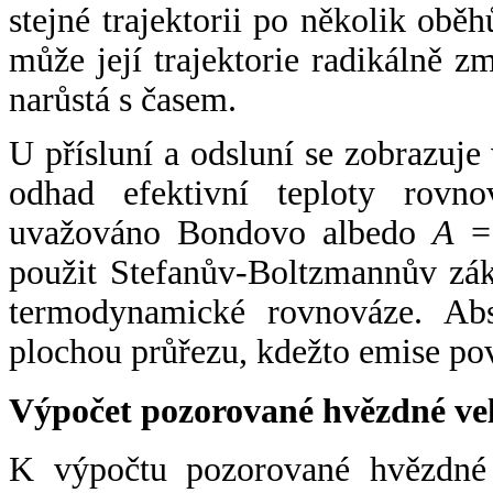
stejné trajektorii po několik oběh
může její trajektorie radikálně zm
narůstá s časem.
U přísluní a odsluní se zobrazuje
odhad efektivní teploty rovno
uvažováno Bondovo albedo
A
= 
použit Stefanův-Boltzmannův zák
termodynamické rovnováze. Abs
plochou průřezu, kdežto emise po
Výpočet pozorované hvězdné ve
K výpočtu pozorované hvězdné v