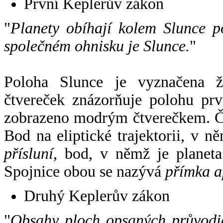
První Keplerův zákon
"
Planety obíhají kolem Slunce p
společném ohnisku je Slunce.
"
Poloha Slunce je vyznačena 
čtvereček znázorňuje polohu pr
zobrazeno modrým čtverečkem. Če
Bod na eliptické trajektorii, v n
přísluní
, bod, v němž je planet
Spojnice obou se nazývá
přímka a
Druhý Keplerův zákon
"
Obsahy ploch opsaných průvodič