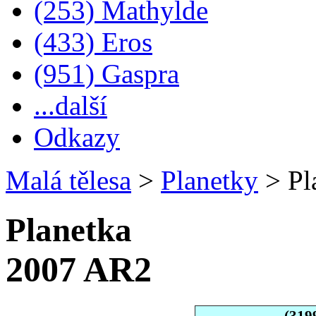
(253) Mathylde
(433) Eros
(951) Gaspra
...další
Odkazy
Malá tělesa
>
Planetky
>
Pl
Planetka
2007 AR2
(319