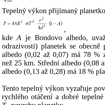
Tepelný výkon přijímaný planetko
,
kde
A
je Bondovo albedo, uvaž
odrazivosti) planetek se obecně
albedo (0,02 až 0,07) má 78 % z
než 25 km. Střední albedo (0,08 
albedo (0,13 až 0,28) má 18 % pla
Tento tepelný výkon vyzařuje po
rychlého otáčení a dobré tepelné