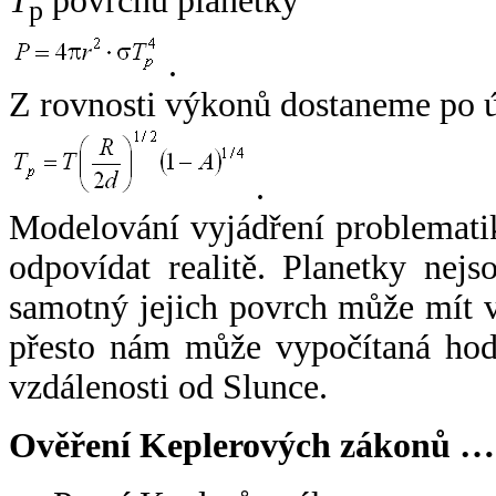
T
povrchu planetky
p
.
Z rovnosti výkonů dostaneme po 
.
Modelování vyjádření problemati
odpovídat realitě. Planetky nejso
samotný jejich povrch může mít v
přesto nám může vypočítaná hodn
vzdálenosti od Slunce.
Ověření Keplerových zákonů …