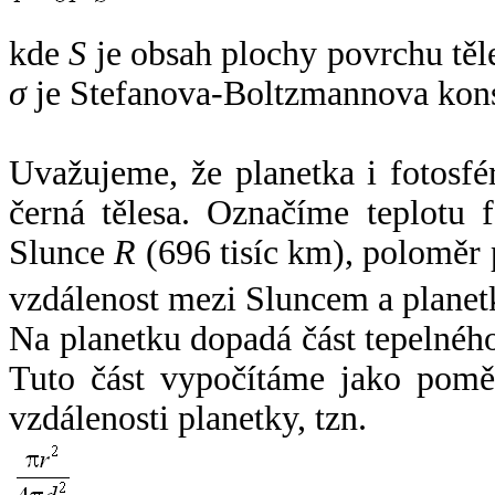
kde
S
je obsah plochy povrchu těl
σ
je Stefanova-Boltzmannova kons
Uvažujeme, že planetka i fotosfér
černá tělesa. Označíme teplotu 
Slunce
R
(696 tisíc km), poloměr
vzdálenost mezi Sluncem a plane
Na planetku dopadá část tepelnéh
Tuto část vypočítáme jako pomě
vzdálenosti planetky, tzn.