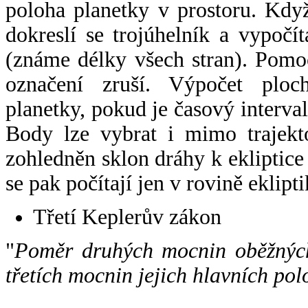
poloha planetky v prostoru. Kdy
dokreslí se trojúhelník a vypoč
(známe délky všech stran). Pomo
označení zruší. Výpočet ploch
planetky, pokud je časový interval
Body lze vybrat i mimo trajekto
zohledněn sklon dráhy k ekliptice
se pak počítají jen v rovině eklipti
Třetí Keplerův zákon
"
Poměr druhých mocnin oběžných
třetích mocnin jejich hlavních pol