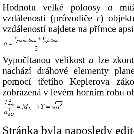
Hodnotu velké poloosy
a
může
vzdáleností (průvodiče
r
) objekt
vzdáleností najdete na přímce apsi
Vypočítanou velikost
a
lze zkont
nachází dráhové elementy plane
pomocí třetího Keplerova zák
zobrazená v levém horním rohu o
Stránka byla naposledy edi