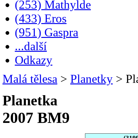
(253) Mathylde
(433) Eros
(951) Gaspra
...další
Odkazy
Malá tělesa
>
Planetky
>
Pl
Planetka
2007 BM9
(319