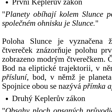
První Keplerův zákon
"
Planety obíhají kolem Slunce p
společném ohnisku je Slunce.
"
Poloha Slunce je vyznačena 
čtvereček znázorňuje polohu pr
zobrazeno modrým čtverečkem. Če
Bod na eliptické trajektorii, v n
přísluní
, bod, v němž je planet
Spojnice obou se nazývá
přímka a
Druhý Keplerův zákon
"
Obsahy ploch opsaných průvodič