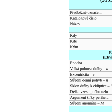
Předběžné označení
Katalogové číslo
Název
Kdy
Kde
Kým
E
(Ekv
Epocha
Velká poloosa dráhy –
a
Excentricita –
e
Střední denní pohyb –
n
Sklon dráhy k ekliptice –
i
Délka vzestupného uzlu –
Argument šířky perihelu 
Střední anomálie –
M