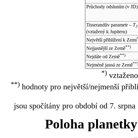
Průchody odsluním (v
JD
)
Tisserandův parametr –
T
J
(vztažený k Jupiteru)
Největší přiblížení k Zemi
**)
Nejjasnější ze Země
**)
Nejdále od Země
**
Nejméně jasná ze Země
*)
vztaženo
**)
hodnoty pro největší/nejmenší přibl
jsou spočítány pro období od 7. srpna
Poloha planetky