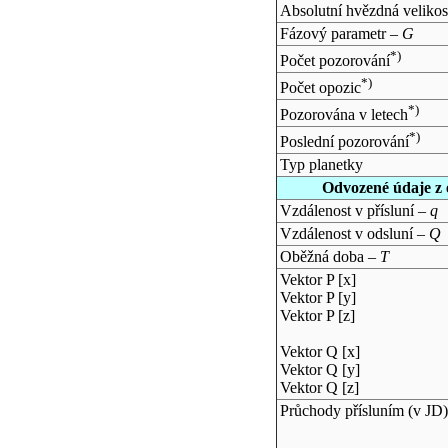
Absolutní hvězdná velikos
Fázový parametr –
G
*)
Počet pozorování
*)
Počet opozic
*)
Pozorována v letech
*)
Poslední pozorování
Typ planetky
Odvozené údaje z 
Vzdálenost v přísluní –
q
Vzdálenost v odsluní –
Q
Oběžná doba –
T
Vektor P [x]
Vektor P [y]
Vektor P [z]
Vektor Q [x]
Vektor Q [y]
Vektor Q [z]
Průchody přísluním (v
JD
)