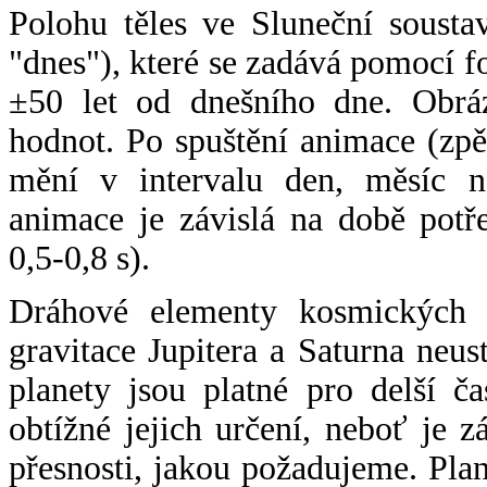
Polohu těles ve Sluneční sousta
"dnes"), které se zadává pomocí 
±50 let od dnešního dne. Obráz
hodnot. Po spuštění animace (zpě
mění v intervalu den, měsíc ne
animace je závislá na době potř
0,5-0,8 s).
Dráhové elementy kosmických t
gravitace Jupitera a Saturna neu
planety jsou platné pro delší č
obtížné jejich určení, neboť je 
přesnosti, jakou požadujeme. Pla