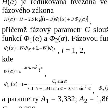
H
(
α
) je redukovaná hvězdná vel
fázového zákona
,
přičemž fázový parametr
G
slouž
funkcí
Φ
(
α
) a
Φ
(
α
). Fázovou fu
1
2
,
i
= 1, 2,
kde
,
,
a parametry
A
= 3,332;
A
= 1,8
1
2