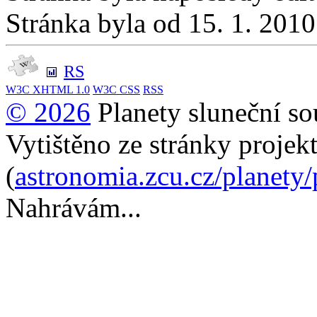
Stránka byla od 15. 1. 201
RS
W3C
XHTML 1.0
W3C
CSS
RSS
© 2026
Planety sluneční so
Vytištěno ze stránky projek
(
astronomia.zcu.cz/planety
Nahrávám...