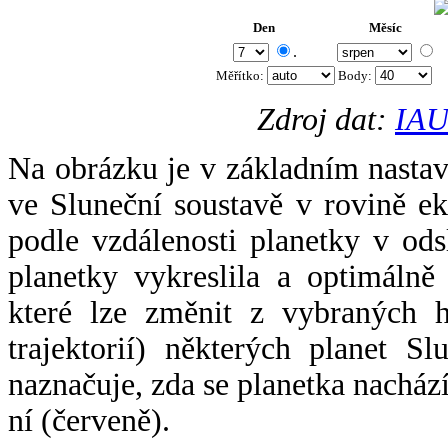
Den
Měsíc
.
Měřítko:
Body
:
Zdroj dat:
IAU
Na obrázku je v základním nastav
ve Sluneční soustavě v rovině ek
podle vzdálenosti planetky v odsl
planetky vykreslila a optimálně
které lze změnit z vybraných h
trajektorií) některých planet Sl
naznačuje, zda se planetka nacház
ní (červeně).