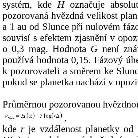
systém, kde
H
označuje absolut
pozorovaná hvězdná velikost plan
a 1 au od Slunce při nulovém fá
souvisí s efektem zjasnění v opoz
o 0,3 mag. Hodnota
G
není zná
používá hodnota 0,15. Fázový úh
k pozorovateli a směrem ke Slunc
pokud se planetka nachází v opozi
Průměrnou pozorovanou hvězdnou 
,
kde
r
je vzdálenost planetky od