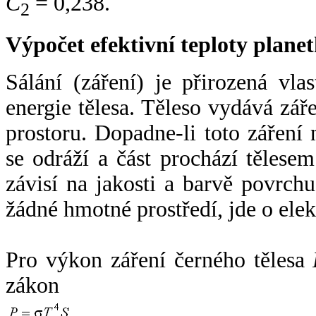
C
= 0,238.
2
Výpočet efektivní teploty plan
Sálání (záření) je přirozená vla
energie tělesa. Těleso vydává zá
prostoru. Dopadne-li toto záření n
se odráží a část prochází tělesem
závisí na jakosti a barvě povrch
žádné hmotné prostředí, jde o ele
Pro výkon záření černého tělesa
zákon