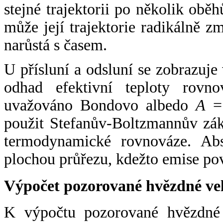
stejné trajektorii po několik oběh
může její trajektorie radikálně zm
narůstá s časem.
U přísluní a odsluní se zobrazuje
odhad efektivní teploty rovno
uvažováno Bondovo albedo
A
= 
použit Stefanův-Boltzmannův zák
termodynamické rovnováze. Abs
plochou průřezu, kdežto emise po
Výpočet pozorované hvězdné ve
K výpočtu pozorované hvězdné v