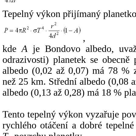
Tepelný výkon přijímaný planetko
,
kde
A
je Bondovo albedo, uvaž
odrazivosti) planetek se obecně
albedo (0,02 až 0,07) má 78 % z
než 25 km. Střední albedo (0,08 
albedo (0,13 až 0,28) má 18 % pla
Tento tepelný výkon vyzařuje po
rychlého otáčení a dobré tepelné