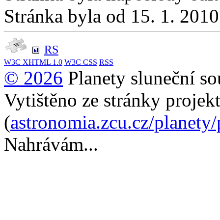
Stránka byla od 15. 1. 201
RS
W3C
XHTML 1.0
W3C
CSS
RSS
© 2026
Planety sluneční so
Vytištěno ze stránky projek
(
astronomia.zcu.cz/planety
Nahrávám...