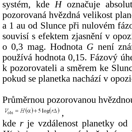
systém, kde
H
označuje absolut
pozorovaná hvězdná velikost plan
a 1 au od Slunce při nulovém fá
souvisí s efektem zjasnění v opoz
o 0,3 mag. Hodnota
G
není zná
používá hodnota 0,15. Fázový úh
k pozorovateli a směrem ke Slunc
pokud se planetka nachází v opozi
Průměrnou pozorovanou hvězdnou 
,
kde
r
je vzdálenost planetky od