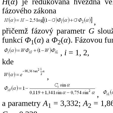
H
(
α
) je redukovaná hvězdná vel
fázového zákona
,
přičemž fázový parametr
G
slouž
funkcí
Φ
(
α
) a
Φ
(
α
). Fázovou fu
1
2
,
i
= 1, 2,
kde
,
,
a parametry
A
= 3,332;
A
= 1,8
1
2