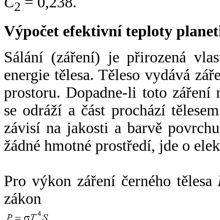
C
= 0,238.
2
Výpočet efektivní teploty plan
Sálání (záření) je přirozená vla
energie tělesa. Těleso vydává zá
prostoru. Dopadne-li toto záření n
se odráží a část prochází tělesem
závisí na jakosti a barvě povrch
žádné hmotné prostředí, jde o ele
Pro výkon záření černého tělesa
zákon