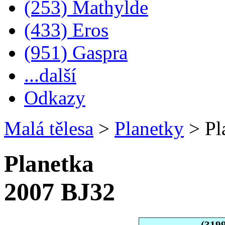
(253) Mathylde
(433) Eros
(951) Gaspra
...další
Odkazy
Malá tělesa
>
Planetky
>
Pl
Planetka
2007 BJ32
(319