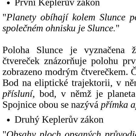
První Keplerův zákon
"
Planety obíhají kolem Slunce p
společném ohnisku je Slunce.
"
Poloha Slunce je vyznačena 
čtvereček znázorňuje polohu pr
zobrazeno modrým čtverečkem. Če
Bod na eliptické trajektorii, v n
přísluní
, bod, v němž je planet
Spojnice obou se nazývá
přímka a
Druhý Keplerův zákon
"
Obsahy ploch opsaných průvodič