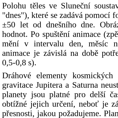
Polohu těles ve Sluneční sousta
"dnes"), které se zadává pomocí 
±50 let od dnešního dne. Obráz
hodnot. Po spuštění animace (zpě
mění v intervalu den, měsíc ne
animace je závislá na době potř
0,5-0,8 s).
Dráhové elementy kosmických t
gravitace Jupitera a Saturna neu
planety jsou platné pro delší č
obtížné jejich určení, neboť je 
přesnosti, jakou požadujeme. Pla