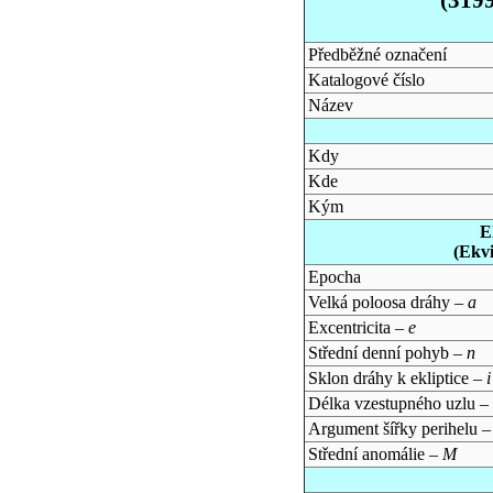
Předběžné označení
Katalogové číslo
Název
Kdy
Kde
Kým
E
(Ekv
Epocha
Velká poloosa dráhy –
a
Excentricita –
e
Střední denní pohyb –
n
Sklon dráhy k ekliptice –
i
Délka vzestupného uzlu –
Argument šířky perihelu 
Střední anomálie –
M