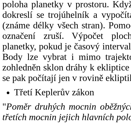
poloha planetky v prostoru. Kdy
dokreslí se trojúhelník a vypoč
(známe délky všech stran). Pomo
označení zruší. Výpočet ploch
planetky, pokud je časový interval
Body lze vybrat i mimo trajekto
zohledněn sklon dráhy k ekliptice
se pak počítají jen v rovině eklipti
Třetí Keplerův zákon
"
Poměr druhých mocnin oběžných
třetích mocnin jejich hlavních pol