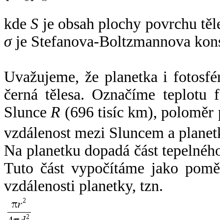
kde
S
je obsah plochy povrchu těl
σ
je Stefanova-Boltzmannova kons
Uvažujeme, že planetka i fotosfér
černá tělesa. Označíme teplotu 
Slunce
R
(696 tisíc km), poloměr
vzdálenost mezi Sluncem a plane
Na planetku dopadá část tepelnéh
Tuto část vypočítáme jako pomě
vzdálenosti planetky, tzn.