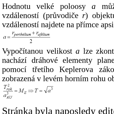
Hodnotu velké poloosy
a
může
vzdáleností (průvodiče
r
) objekt
vzdáleností najdete na přímce apsi
Vypočítanou velikost
a
lze zkont
nachází dráhové elementy plane
pomocí třetího Keplerova zák
zobrazená v levém horním rohu o
Stránka byla naposledy edi