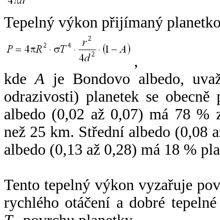
Tepelný výkon přijímaný planetko
,
kde
A
je Bondovo albedo, uvaž
odrazivosti) planetek se obecně
albedo (0,02 až 0,07) má 78 % z
než 25 km. Střední albedo (0,08 
albedo (0,13 až 0,28) má 18 % pla
Tento tepelný výkon vyzařuje po
rychlého otáčení a dobré tepelné