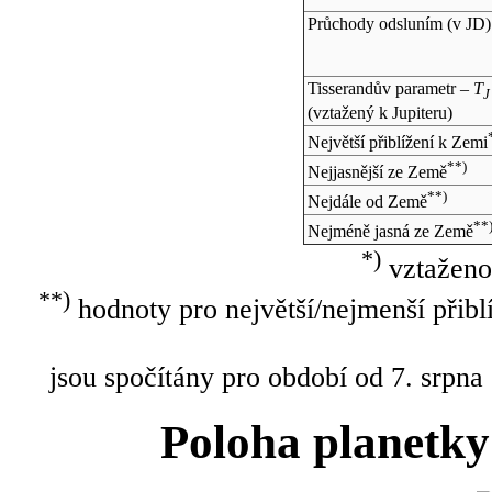
Průchody odsluním (v
JD
)
Tisserandův parametr –
T
J
(vztažený k Jupiteru)
Největší přiblížení k Zemi
**)
Nejjasnější ze Země
**)
Nejdále od Země
**
Nejméně jasná ze Země
*)
vztaženo
**)
hodnoty pro největší/nejmenší přibl
jsou spočítány pro období od 7. srpna
Poloha planetky