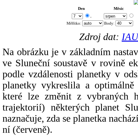
Den
Měsíc
.
Měřítko:
Body
:
Zdroj dat:
IAU
Na obrázku je v základním nastav
ve Sluneční soustavě v rovině ek
podle vzdálenosti planetky v odsl
planetky vykreslila a optimálně
které lze změnit z vybraných h
trajektorií) některých planet Sl
naznačuje, zda se planetka nacház
ní (červeně).