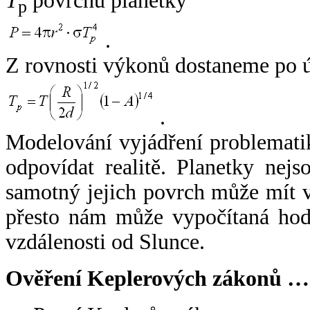
T
povrchu planetky
p
.
Z rovnosti výkonů dostaneme po 
.
Modelování vyjádření problemati
odpovídat realitě. Planetky nejso
samotný jejich povrch může mít v
přesto nám může vypočítaná hodn
vzdálenosti od Slunce.
Ověření Keplerových zákonů …