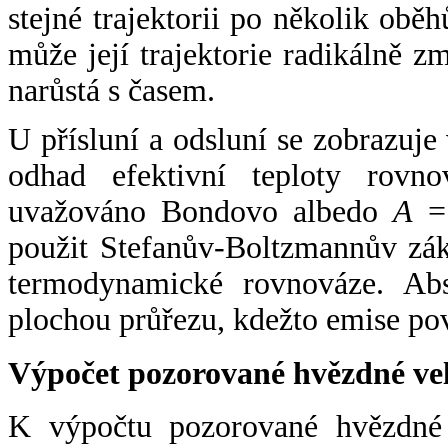
stejné trajektorii po několik oběh
může její trajektorie radikálně zm
narůstá s časem.
U přísluní a odsluní se zobrazuje
odhad efektivní teploty rovno
uvažováno Bondovo albedo
A
= 
použit Stefanův-Boltzmannův zák
termodynamické rovnováze. Abs
plochou průřezu, kdežto emise po
Výpočet pozorované hvězdné ve
K výpočtu pozorované hvězdné v