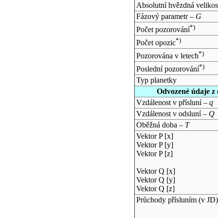
Absolutní hvězdná velikos
Fázový parametr –
G
*)
Počet pozorování
*)
Počet opozic
*)
Pozorována v letech
*)
Poslední pozorování
Typ planetky
Odvozené údaje z 
Vzdálenost v přísluní –
q
Vzdálenost v odsluní –
Q
Oběžná doba –
T
Vektor P [x]
Vektor P [y]
Vektor P [z]
Vektor Q [x]
Vektor Q [y]
Vektor Q [z]
Průchody přísluním (v
JD
)