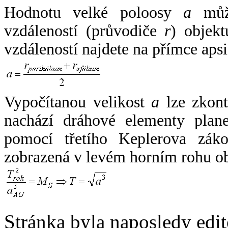
Hodnotu velké poloosy
a
může
vzdáleností (průvodiče
r
) objekt
vzdáleností najdete na přímce apsi
Vypočítanou velikost
a
lze zkont
nachází dráhové elementy plane
pomocí třetího Keplerova zák
zobrazená v levém horním rohu o
Stránka byla naposledy edi