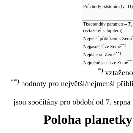
Průchody odsluním (v
JD
)
Tisserandův parametr –
T
J
(vztažený k Jupiteru)
Největší přiblížení k Zemi
**)
Nejjasnější ze Země
**)
Nejdále od Země
**
Nejméně jasná ze Země
*)
vztaženo
**)
hodnoty pro největší/nejmenší přibl
jsou spočítány pro období od 7. srpna
Poloha planetky