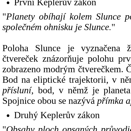
První Keplerův zákon
"
Planety obíhají kolem Slunce p
společném ohnisku je Slunce.
"
Poloha Slunce je vyznačena 
čtvereček znázorňuje polohu pr
zobrazeno modrým čtverečkem. Če
Bod na eliptické trajektorii, v n
přísluní
, bod, v němž je planet
Spojnice obou se nazývá
přímka a
Druhý Keplerův zákon
"
Obsahy ploch opsaných průvodič