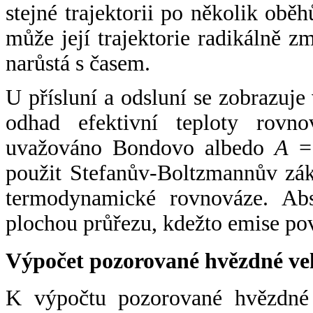
stejné trajektorii po několik oběh
může její trajektorie radikálně zm
narůstá s časem.
U přísluní a odsluní se zobrazuje
odhad efektivní teploty rovno
uvažováno Bondovo albedo
A
= 
použit Stefanův-Boltzmannův zák
termodynamické rovnováze. Abs
plochou průřezu, kdežto emise po
Výpočet pozorované hvězdné ve
K výpočtu pozorované hvězdné v