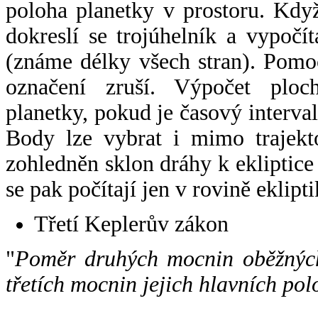
poloha planetky v prostoru. Kdy
dokreslí se trojúhelník a vypoč
(známe délky všech stran). Pomo
označení zruší. Výpočet ploch
planetky, pokud je časový interval
Body lze vybrat i mimo trajekto
zohledněn sklon dráhy k ekliptice
se pak počítají jen v rovině eklipti
Třetí Keplerův zákon
"
Poměr druhých mocnin oběžných
třetích mocnin jejich hlavních pol