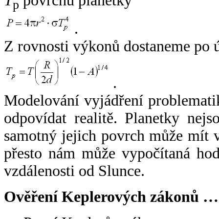
T
povrchu planetky
p
.
Z rovnosti výkonů dostaneme po 
.
Modelování vyjádření problemati
odpovídat realitě. Planetky nejso
samotný jejich povrch může mít v
přesto nám může vypočítaná hodn
vzdálenosti od Slunce.
Ověření Keplerových zákonů …