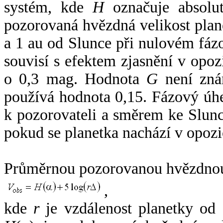
systém, kde
H
označuje absolut
pozorovaná hvězdná velikost plan
a 1 au od Slunce při nulovém fá
souvisí s efektem zjasnění v opoz
o 0,3 mag. Hodnota
G
není zná
používá hodnota 0,15. Fázový úh
k pozorovateli a směrem ke Slunc
pokud se planetka nachází v opozi
Průměrnou pozorovanou hvězdnou 
,
kde
r
je vzdálenost planetky od