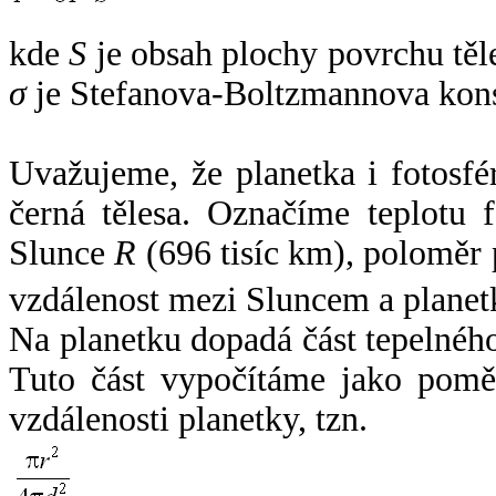
kde
S
je obsah plochy povrchu těl
σ
je Stefanova-Boltzmannova kons
Uvažujeme, že planetka i fotosfér
černá tělesa. Označíme teplotu 
Slunce
R
(696 tisíc km), poloměr
vzdálenost mezi Sluncem a plane
Na planetku dopadá část tepelnéh
Tuto část vypočítáme jako pomě
vzdálenosti planetky, tzn.