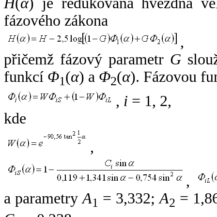
H
(
α
) je redukovaná hvězdná vel
fázového zákona
,
přičemž fázový parametr
G
slouž
funkcí
Φ
(
α
) a
Φ
(
α
). Fázovou fu
1
2
,
i
= 1, 2,
kde
,
,
a parametry
A
= 3,332;
A
= 1,8
1
2