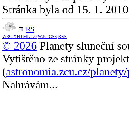
Stránka byla od 15. 1. 201
RS
W3C
XHTML 1.0
W3C
CSS
RSS
© 2026
Planety sluneční so
Vytištěno ze stránky projek
(
astronomia.zcu.cz/planety
Nahrávám...