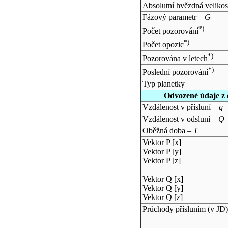
Absolutní hvězdná velikos
Fázový parametr –
G
*)
Počet pozorování
*)
Počet opozic
*)
Pozorována v letech
*)
Poslední pozorování
Typ planetky
Odvozené údaje z 
Vzdálenost v přísluní –
q
Vzdálenost v odsluní –
Q
Oběžná doba –
T
Vektor P [x]
Vektor P [y]
Vektor P [z]
Vektor Q [x]
Vektor Q [y]
Vektor Q [z]
Průchody přísluním (v
JD
)