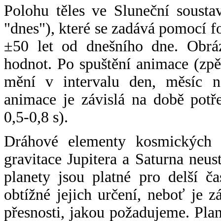
Polohu těles ve Sluneční sousta
"dnes"), které se zadává pomocí 
±50 let od dnešního dne. Obráz
hodnot. Po spuštění animace (zpě
mění v intervalu den, měsíc ne
animace je závislá na době potř
0,5-0,8 s).
Dráhové elementy kosmických t
gravitace Jupitera a Saturna neu
planety jsou platné pro delší č
obtížné jejich určení, neboť je 
přesnosti, jakou požadujeme. Pla