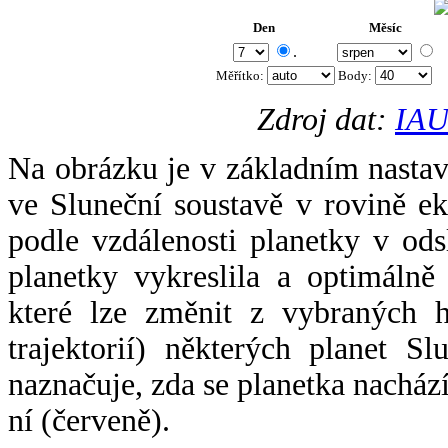
Den
Měsíc
.
Měřítko:
Body
:
Zdroj dat:
IAU
Na obrázku je v základním nastav
ve Sluneční soustavě v rovině ek
podle vzdálenosti planetky v odsl
planetky vykreslila a optimálně
které lze změnit z vybraných h
trajektorií) některých planet Sl
naznačuje, zda se planetka nacház
ní (červeně).