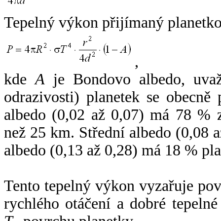
Tepelný výkon přijímaný planetko
,
kde
A
je Bondovo albedo, uvaž
odrazivosti) planetek se obecně
albedo (0,02 až 0,07) má 78 % z
než 25 km. Střední albedo (0,08 
albedo (0,13 až 0,28) má 18 % pla
Tento tepelný výkon vyzařuje po
rychlého otáčení a dobré tepelné