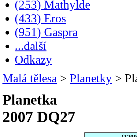
(253) Mathylde
(433) Eros
(951) Gaspra
...další
Odkazy
Malá tělesa
>
Planetky
>
Pl
Planetka
2007 DQ27
(320