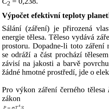
C
= 0,238.
2
Výpočet efektivní teploty plan
Sálání (záření) je přirozená vla
energie tělesa. Těleso vydává zá
prostoru. Dopadne-li toto záření n
se odráží a část prochází tělesem
závisí na jakosti a barvě povrch
žádné hmotné prostředí, jde o ele
Pro výkon záření černého tělesa
zákon