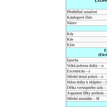
Předběžné označení
Katalogové číslo
Název
Kdy
Kde
Kým
E
(Ekv
Epocha
Velká poloosa dráhy –
a
Excentricita –
e
Střední denní pohyb –
n
Sklon dráhy k ekliptice –
i
Délka vzestupného uzlu –
Argument šířky perihelu 
Střední anomálie –
M