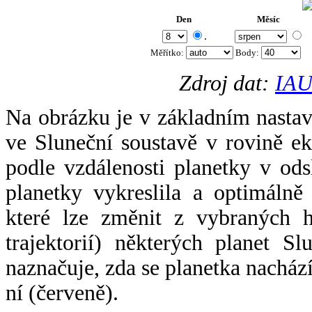
Den
Měsíc
.
Měřítko:
Body
:
Zdroj dat:
IAU
Na obrázku je v základním nastav
ve Sluneční soustavě v rovině ek
podle vzdálenosti planetky v odsl
planetky vykreslila a optimálně
které lze změnit z vybraných h
trajektorií) některých planet Sl
naznačuje, zda se planetka nacház
ní (červeně).