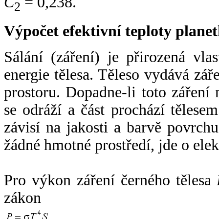
C
= 0,238.
2
Výpočet efektivní teploty plan
Sálání (záření) je přirozená vla
energie tělesa. Těleso vydává zá
prostoru. Dopadne-li toto záření n
se odráží a část prochází tělesem
závisí na jakosti a barvě povrch
žádné hmotné prostředí, jde o ele
Pro výkon záření černého tělesa
zákon