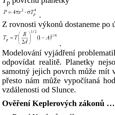
T
povrchu planetky
p
.
Z rovnosti výkonů dostaneme po 
.
Modelování vyjádření problemati
odpovídat realitě. Planetky nejso
samotný jejich povrch může mít v
přesto nám může vypočítaná hodn
vzdálenosti od Slunce.
Ověření Keplerových zákonů …