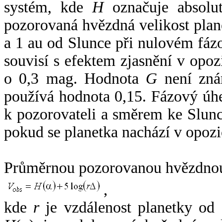
systém, kde
H
označuje absolut
pozorovaná hvězdná velikost plan
a 1 au od Slunce při nulovém fá
souvisí s efektem zjasnění v opoz
o 0,3 mag. Hodnota
G
není zná
používá hodnota 0,15. Fázový úh
k pozorovateli a směrem ke Slunc
pokud se planetka nachází v opozi
Průměrnou pozorovanou hvězdnou 
,
kde
r
je vzdálenost planetky od