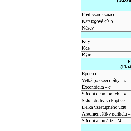
Předběžné označení
Katalogové číslo
Název
Kdy
Kde
Kým
E
(Ekv
Epocha
Velká poloosa dráhy –
a
Excentricita –
e
Střední denní pohyb –
n
Sklon dráhy k ekliptice –
i
Délka vzestupného uzlu –
Argument šířky perihelu 
Střední anomálie –
M