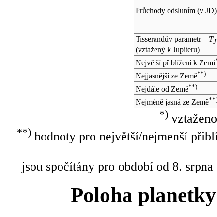
Průchody odsluním (v
JD
)
Tisserandův parametr –
T
J
(vztažený k Jupiteru)
Největší přiblížení k Zemi
**)
Nejjasnější ze Země
**)
Nejdále od Země
**
Nejméně jasná ze Země
*)
vztaženo
**)
hodnoty pro největší/nejmenší přibl
jsou spočítány pro období od 8. srpna
Poloha planetky