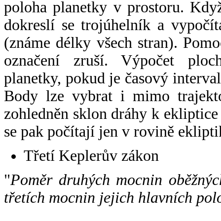
poloha planetky v prostoru. Kdy
dokreslí se trojúhelník a vypoč
(známe délky všech stran). Pomo
označení zruší. Výpočet ploch
planetky, pokud je časový interval
Body lze vybrat i mimo trajekto
zohledněn sklon dráhy k ekliptice
se pak počítají jen v rovině eklipti
Třetí Keplerův zákon
"
Poměr druhých mocnin oběžných
třetích mocnin jejich hlavních pol