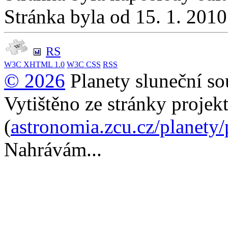
Stránka byla od 15. 1. 201
RS
W3C
XHTML 1.0
W3C
CSS
RSS
© 2026
Planety sluneční so
Vytištěno ze stránky projek
(
astronomia.zcu.cz/planety
Nahrávám...