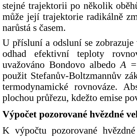
stejné trajektorii po několik oběh
může její trajektorie radikálně zm
narůstá s časem.
U přísluní a odsluní se zobrazuje
odhad efektivní teploty rovno
uvažováno Bondovo albedo
A
= 
použit Stefanův-Boltzmannův zák
termodynamické rovnováze. Abs
plochou průřezu, kdežto emise po
Výpočet pozorované hvězdné ve
K výpočtu pozorované hvězdné v