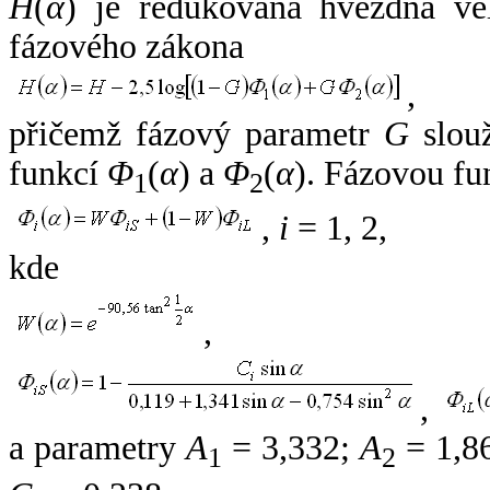
H
(
α
) je redukovaná hvězdná vel
fázového zákona
,
přičemž fázový parametr
G
slouž
funkcí
Φ
(
α
) a
Φ
(
α
). Fázovou fu
1
2
,
i
= 1, 2,
kde
,
,
a parametry
A
= 3,332;
A
= 1,8
1
2