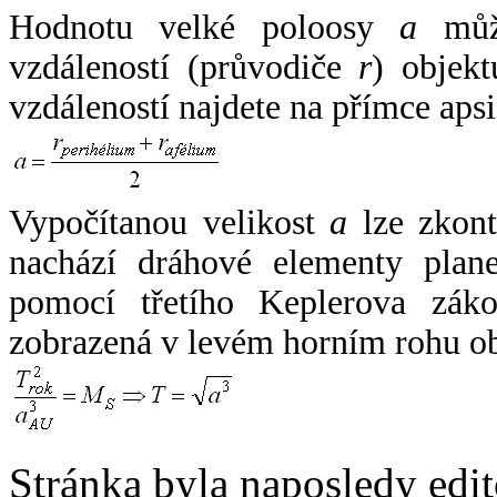
Hodnotu velké poloosy
a
může
vzdáleností (průvodiče
r
) objekt
vzdáleností najdete na přímce apsi
Vypočítanou velikost
a
lze zkont
nachází dráhové elementy plane
pomocí třetího Keplerova zák
zobrazená v levém horním rohu o
Stránka byla naposledy edi