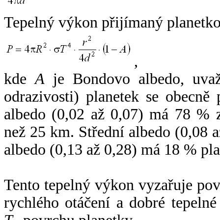
Tepelný výkon přijímaný planetko
,
kde
A
je Bondovo albedo, uvaž
odrazivosti) planetek se obecně
albedo (0,02 až 0,07) má 78 % z
než 25 km. Střední albedo (0,08 
albedo (0,13 až 0,28) má 18 % pla
Tento tepelný výkon vyzařuje po
rychlého otáčení a dobré tepelné