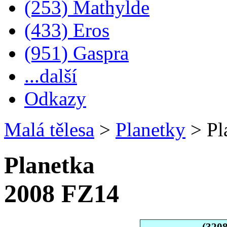
(253) Mathylde
(433) Eros
(951) Gaspra
...další
Odkazy
Malá tělesa
>
Planetky
>
Pl
Planetka
2008 FZ14
(320