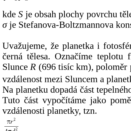
kde
S
je obsah plochy povrchu těl
σ
je Stefanova-Boltzmannova kons
Uvažujeme, že planetka i fotosfér
černá tělesa. Označíme teplotu 
Slunce
R
(696 tisíc km), poloměr
vzdálenost mezi Sluncem a plane
Na planetku dopadá část tepelnéh
Tuto část vypočítáme jako pomě
vzdálenosti planetky, tzn.