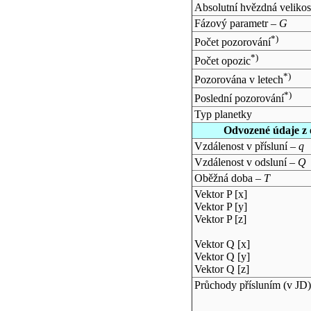
Absolutní hvězdná velikos
Fázový parametr –
G
*)
Počet pozorování
*)
Počet opozic
*)
Pozorována v letech
*)
Poslední pozorování
Typ planetky
Odvozené údaje z 
Vzdálenost v přísluní –
q
Vzdálenost v odsluní –
Q
Oběžná doba –
T
Vektor P [x]
Vektor P [y]
Vektor P [z]
Vektor Q [x]
Vektor Q [y]
Vektor Q [z]
Průchody přísluním (v
JD
)