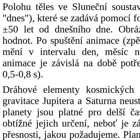
Polohu těles ve Sluneční sousta
"dnes"), které se zadává pomocí 
±50 let od dnešního dne. Obráz
hodnot. Po spuštění animace (zpě
mění v intervalu den, měsíc ne
animace je závislá na době potř
0,5-0,8 s).
Dráhové elementy kosmických t
gravitace Jupitera a Saturna neu
planety jsou platné pro delší č
obtížné jejich určení, neboť je 
přesnosti, jakou požadujeme. Pla