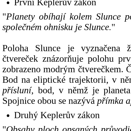
První Keplerův zákon
"
Planety obíhají kolem Slunce p
společném ohnisku je Slunce.
"
Poloha Slunce je vyznačena 
čtvereček znázorňuje polohu pr
zobrazeno modrým čtverečkem. Če
Bod na eliptické trajektorii, v n
přísluní
, bod, v němž je planet
Spojnice obou se nazývá
přímka a
Druhý Keplerův zákon
"
Obsahy ploch opsaných průvodič